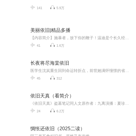
141
5.9万
美丽依旧|精品多播
【内容简介】施暴者，放下你的鞭子！温迪是个长久经受家庭暴力的职业女性，家庭，孩子，事业，在家暴男张弛的威胁下岌岌可危。温迪会一蹶不振，还是会觉醒自我，逃离磨难呢？这是一位遭受家暴的普通知识女性，以生命为代价把自己和孩子从家暴中拯救出来，...
41
1.6万
长夜将尽海棠依旧
医学生沈岚重生回到命运转折点，前世她满怀憧憬的省协和医院录用通知被挚爱男友顾景州偷走，只为偿还所谓 “救命之恩”，将名额让给医术平平的陆薇薇，她则被困于家庭三十年，错失毕生梦想。重活一世，沈岚看清谎言与背叛，坚决夺回证件与人生主动权，戳破...
45
312
依旧天真（看简介）
《依旧天真》盗墓笔记同人文原作者：九离演播：夏珍重生文，甜虐都有。（已授权）原作者的话：●看文须知楼主文笔略渣，文风飘忽不定。请见谅 重生瓶x重生邪(这次攻受大概没错吧？)瓶邪一起重生会比较甜吧？...（太太的名改了，不是我读错了。之后会读为九离的。）
24
6.2万
惆怅还依旧（2025二读）