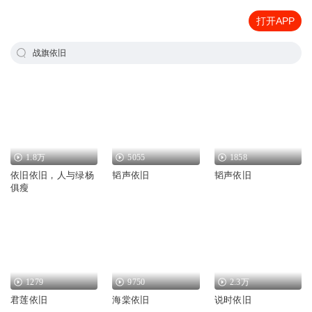
打开APP
战旗依旧
1.8万
5055
1858
依旧依旧，人与绿杨
韬声依旧
韬声依旧
俱瘦
1279
9750
2.3万
君莲依旧
海棠依旧
说时依旧