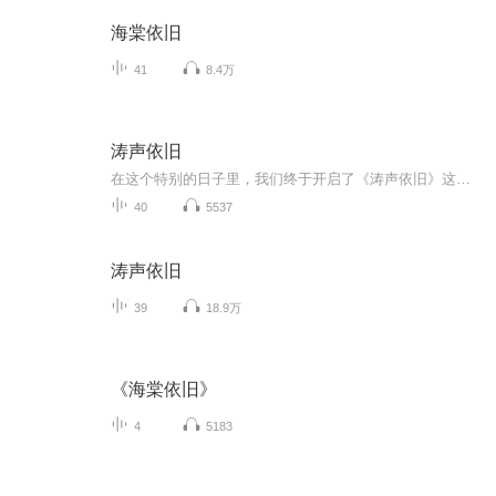
海棠依旧
41
8.4万
涛声依旧
在这个特别的日子里，我们终于开启了《涛声依旧》这个全新的旅程。从今天起，我会在这里和你分享那些让我着迷的电影、电视剧，还有那些值得反复品味的经典书籍。每一期，我们都会像在茶馆里一样，坐下来，泡一杯茶，聊聊那些有趣的故事，分享一些温暖的时...
40
5537
涛声依旧
39
18.9万
《海棠依旧》
4
5183