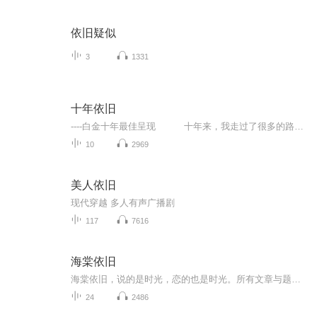
依旧疑似
3
1331
十年依旧
----白金十年最佳呈现 十年来，我走过了很多的路和桥，看过了很多的花和树，也经历了很多的曲折和感悟，《十年依旧》这张专辑浓缩了我十年间的百转千回，不屈不挠，依然砥砺前行的艺术之路。此专辑由河南恒星科技股份有限公司荣誉出品，巩义声之韵录音棚精心制作，在创作风格上延续了浓郁的古风民谣格调，拨转揉捻间演绎出当前最具震撼力的心灵共鸣。在演唱方面，把传统戏曲的唱腔和流行唱法进行杂糅，展现出别具风味的音色盛宴。编曲则是采用了二胡、笛子、洞...
10
2969
美人依旧
现代穿越 多人有声广播剧
117
7616
海棠依旧
海棠依旧，说的是时光，恋的也是时光。所有文章与题材都源于主播求学、旅游与生活经历，记录了高中、大学和社会工作，从一个挥斥方遒的学子向步入社会工作的青年演变，专辑里包裹着亲情、爱情与友情，从青春叛逆，再到世事如常；从温文尔雅，再到“开车”司机。从前的自己，与女生对话都会脸红，讲台上说话都结结巴巴。现在的自己，演讲、路演、主持什么都会，并愿意为每一个舞台拼尽全力，展示风采。后来的自己，沉熟稳重，又归于平凡，平凡却不平庸。什么改变了我，是经历，是字里行间我备好的美酒与故事，期待您的聆听~
24
2486