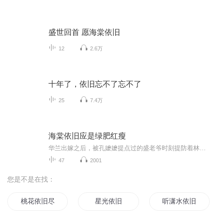
盛世回首 愿海棠依旧
12
2.6万
十年了，依旧忘不了忘不了
25
7.4万
海棠依旧应是绿肥红瘦
华兰出嫁之后，被孔嬷嬷提点过的盛老爷时刻提防着林姨娘，一时之间家宅太平......
47
2001
您是不是在找：
桃花依旧尽春风
星光依旧
听潇水依旧又重行