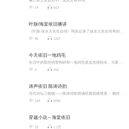
隔三差五拿起旧书，居然又有共鸣
14
613
叶脉/海棠依旧播讲
《叶脉:徐永大先生自传》翔实记录了徐永大先生传奇的一生，语言生动朴实。书中始终贯穿的“爱和感恩”的理念，将给读者带来诸多富有教益的启迪。一位八十多岁的老人，当年从宁波的四明山深处出发，到上海，再到台湾，最后于晚年重归故里。他一生都在生意场...
85
1227
今天依旧一地鸡毛
生活中的那些鸡零狗碎和一地鸡毛其实也很快乐，大家也有不同的“快乐”吧，可以分享给我们，让我们一起分享你的“快乐”，感谢大家的关注，希望大家可以监督，让这个快乐的节目一直陪大家快乐下去，还有，别忘了分享给你的朋友，亲人，恋人等等见得的见不...
3
416
涛声依旧 陈涛诗韵
当代诗坛三棱镜——陈涛诗歌朗诵经典风格维度： 横跨"盛唐气韵×现代哲思"的独特诗风 *大气处见"黄河之水天上来"的雄浑 *婉约时有"丁香空结雨中愁"的意境 *清新处带"面朝大海春暖花开"的明澈 内容亮点：√ 家国情怀：每首作品都跳动着时代的...
143
9245
穿越小说～海棠依旧
22
1.1万