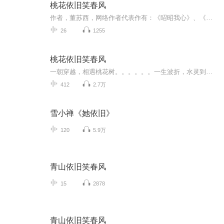
桃花依旧笑春风
作者，董苏西，网络作者代表作有：《眧昭我心》、《桃花依旧笑春风》等。书籍简介，我与陆游川成婚三载，我原似为，我会与他恩爱白头，携手共进，没想到他竟与我庶妹有勾结，罢了，脏了的男人丢了就行。萧恒：阿锦，我还干净，你要不要我？
26
1255
桃花依旧笑春风
一朝穿越，相遇桃花树。。。。。。一生波折，水灵到底是谁？这世上，究竟几个水灵？真相到底是什么？
412
2.7万
雪小禅《她依旧》
120
5.9万
青山依旧笑春风
15
2878
青山依旧笑春风