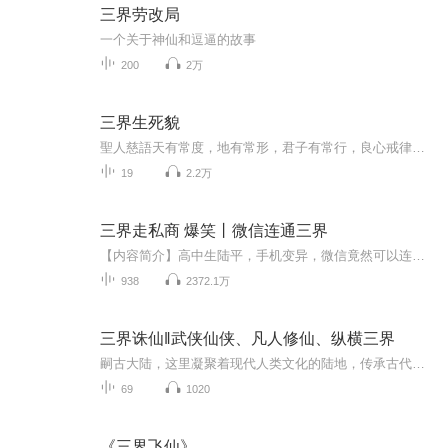
三界劳改局
一个关于神仙和逗逼的故事
200
2万
三界生死貌
聖人慈語天有常度，地有常形，君子有常行，良心戒律者，常道也；國有常法，雖危不亡，四維其柱也；家有常德，雖困不窮，勤儉其本也；士有常行，雖艱不敗，道德其資也；非學無以治身，非禮無以輔德。是以：父母有疾，知其不可治，焉有不下藥治理，孝子也；...
19
2.2万
三界走私商 爆笑丨微信连通三界
【内容简介】高中生陆平，手机变异，微信竟然可以连接三界。恭喜你获得扫把星的霉运笔记本，恭喜你获得韩湘子的音乐秘籍，恭喜你获得牛头的捉鬼神符，恭喜你获得太阳神阿波罗的美男子手镯。变成了高富帅，陆平的生活彻底改变，有嫦娥姐姐求他美容，有牡丹...
938
2372.1万
三界诛仙‖武侠仙侠、凡人修仙、纵横三界
嗣古大陆，这里凝聚着现代人类文化的陆地，传承古代仙法，并在其基础上用高科技的技术手段繁衍人类的种族。 只不过，在普通人之上，却也有着特殊的存在，那就是仙！ 现代人类忙碌与工作与生活，早已经将上古传认的仙法秘术给忘却，但世界划分三...
69
1020
《三界飞仙》