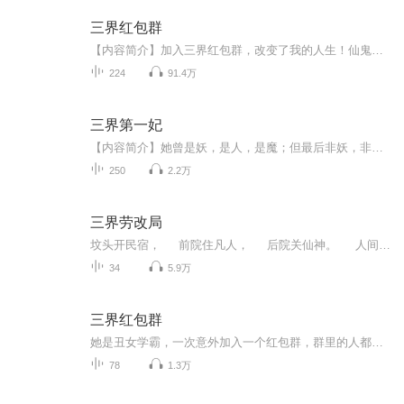
三界红包群
【内容简介】加入三界红包群，改变了我的人生！仙鬼妖魔，红包不断。如意猴毛，天庭狗粮，神器仙丹，可爱仙女……全都要！【作者/主播简介】作者：唐朝，网络小说作家。主播：多为，声音的传达者。从事主持行业10年的光景！播讲风格风趣幽默演播作品《三界...
224
91.4万
三界第一妃
【内容简介】她曾是妖，是人，是魔；但最后非妖，非人，非魔，游离于三界之外，为三界所不容。她为心爱之人舍妖灵成人，甘愿为妾，但最终却被丈夫抛弃，被正妻逼的坠入百鬼潭，忍受焚心蚀骨之痛。十年沉睡，芳眸重启，已物是人非，她忘却一切，成为魔族少...
250
2.2万
三界劳改局
坟头开民宿， 前院住凡人， 后院关仙神。 人间苦辣甜， 尽在一院间。 我，余会非，一个努力将三界劳改局打造成女仙聊天俱乐部的男人…… 黄粱出品，搞笑为主。
34
5.9万
三界红包群
她是丑女学霸，一次意外加入一个红包群，群里的人都很奇葩，什么太上老君，孙悟空，哪吒……而且他们经常发红包，但是里面不是钱，而是法宝噢！！！！
78
1.3万