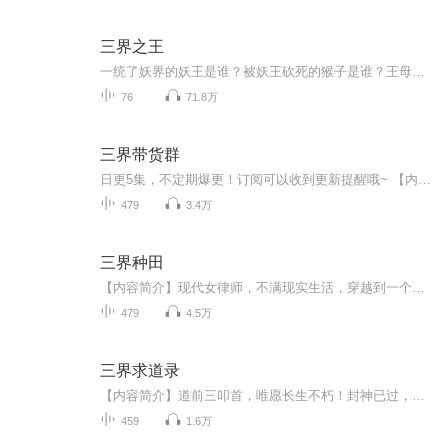
三界之王
一统了妖界的妖王是谁？被妖王砍死的猴子是谁？王母娘娘她的爹滴又是谁？八戒在等什么？沙僧为何躲了斗战胜佛几百年？杨老二又猜对了什么？唐僧为何如此的淡定？跟着猴子出来的小哥又是谁？最后谁一统了三界
76
71.8万
三界带货群
日更5集，不定期爆更！订阅可以收到更新提醒哦~ 【内容简介】 陈君泽，一介穷酸大学生，命运的骤变让他邂逅神仙微信群。意外获得神秘符箓与丹药，修仙之旅就此开启。在凡尘与仙界的碰撞中，他既要守护自身立足之地，又需抵御凡尘诱惑。修炼路上，他智勇双...
479
3.4万
三界种田
【内容简介】现代女律师，不满现实生活，穿越到一个陌生的世界，成为一个公主。她施展才华，在皇宫混的风生水起。本以为这是一个宫斗人生，意外的是，这是个修真人生。进入修真界后，陆遥使出浑身解数，种田炼药，目标很清晰，一定要成为修真富豪。看陆遥...
479
4.5万
三界求道录
【内容简介】道前三叩首，唯愿长生不朽！封神已过，西游已逝，数风流人物，还看今朝！【作者/主播简介】作者：八景宫灯，网络小说作家。主播：千烨文【购买须知】1、部分集数可免费试听，具体以专辑播放页为准。2、版权归原作者所有，严禁翻录成任何形式，...
459
1.6万