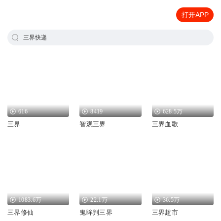
打开APP
三界快递
616
8419
628.5万
三界
智观三界
三界血歌
1083.6万
22.1万
36.5万
三界修仙
鬼眸判三界
三界超市