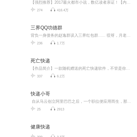
【强烈推荐】2017最火都市小说，数亿读者亲证！【内容简介】古有地藏王地狱不空誓不成佛，今日且看我混迹阴阳两界，一路通吃做个逍遥人间小散仙！等等，先天基础薄弱怎么办？不怕！渡恶灵修百万功德筑仙骨；再等等！修真无敌太无聊怎么办？这简单！携二三...
274
416.4万
三界QQ功德群
背负一身债务的赵逸群误入三界红包群...... 哎呀，月老别戳我了，行行行，给你保证的一百个痴男怨女的业务马上开展， 哎哟，张道长，别给我塞红包啦， 龙虎山那群人都快把我供起来了 各位大佬别抖我窗口啦，一个一个来，一个一个来 被各路神仙青睐的赵逸群...
236
1.7万
死亡快递
【作品简介】一款随机赠送的死亡快递软件，不管是你想要还是不想要，它们就像街头的小广告，那些虚假的发廊一样，随便引导你进去，给你一个优惠的政策，但是当你享受过后才知道，自己并没有占便宜，反而吃了大亏。对于这个死亡快递的软件，只要有人贪便宜...
337
6.2万
快递小哥
自从马云创立阿里巴巴之后，一个职位便应用而生，那便是快递员，奔跑在马路上的一个个快递员把我们在网上的宝贝及时的送到你我的手上，但是又有多少人能知道快递员这个职业承担的快乐和委屈，今后快递小哥将陪伴在大家身边，为大家讲述快递小哥的故事。
25
2913
健康快递
309
3.3万