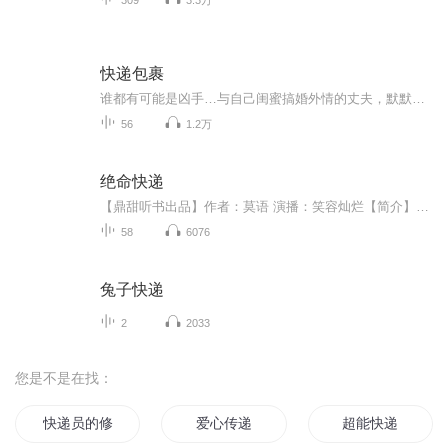
快递包裹
谁都有可能是凶手…与自己闺蜜搞婚外情的丈夫，默默守护自己的律师好友，贫病交加、行事可疑的邻居。到底谁是真正的凶手？又为了什么布下这重重陷阱、多重迷局？
56
1.2万
绝命快递
【鼎甜听书出品】作者：莫语 演播：笑容灿烂【简介】快递，这个词在二十一世纪里已经非常普遍了，我相信没有人会陌生，几乎每天都会遇到，但关于快递这个行业的背后的秘密心酸，你又了解多少了呢？
58
6076
兔子快递
2
2033
您是不是在找：
快递员的修真生涯
爱心传递
超能快递