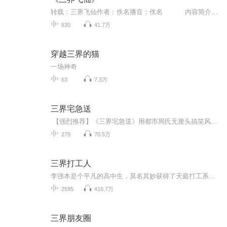
转载：三界飞仙作者：佚名播音：佚名 内容简介： 人、仙、魔,你想拥有一人的力量，还是三界的能力呢？...
630
41.7万
穿越三界的猫
一场神奇
63
7.3万
三界宅急送
【强烈推荐】《三界宅急送》用都市周氏无厘头搞笑风格，以三界乱穿，替孙悟空送情书，帮地府白无常勾魂送快递，在武侠世界建立快递据点等无厘头搞笑情节，讲述一个平凡的快递小哥绝不平凡的神奇经历……【内容简介】替大圣爷给观音菩萨送过一个故事陪着...
279
70.5万
三界打工人
李强本是个平凡的高中生，莫名其妙获得了天庭打工系统，他帮助天庭的各路神仙完成任务，获得火眼金睛，神奇医术，仙家道法，从此无所不能！曾经，他只是个靠打工赚钱的可怜学生，此后，他却是独一无二的，天庭打工皇帝！风云再起。
2595
416.7万
三界朋友圈