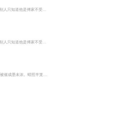
双双被算计，一昔欢好。 他说：“结婚吧！不过我是私生子！” 她说：“正好，我是私生女！” 别人只知道他是傅家不受待见能力低下的私生子，不知道他是国际财团QG的创始人，坐拥万亿身家。 别人只知道她是黎家名不见经传的私生女，不知道她是惊才绝绝的金融操盘手，坐拥客户万家。 当身份被揭晓，狂蜂浪蝶蜂拥而至。 他说：“日落西山你不陪，东山再起你是谁？” 她说：“穷时执手夕阳，富时方可相拥黎明！”收听须知】1、该专辑免费收听。2、由于音频节目更新的比较慢，收...
双双被算计，一昔欢好。 他说：“结婚吧！不过我是私生子！” 她说：“正好，我是私生女！” 别人只知道他是傅家不受待见能力低下的私生子，不知道他是国际财团QG的创始人，坐拥万亿身家。 别人只知道她是黎家名不见经传的私生女，不知道她是惊才绝绝的金融操盘手，坐拥客户万家。 当身份被揭晓，狂蜂浪蝶蜂拥而至。 他说：“日落西山你不陪，东山再起你是谁？” 她说：“穷时执手夕阳，富时方可相拥黎明！”【收听须知】1、该专辑免费收听。2、由于音频节目更新的比较慢，收听过程中，如果想快速阅读小说文字版的全部章节，请在微信中搜索公众号【良月文学】，关注后，并在公众号中回复：本书书名，便可快速阅读小说文字版全集。 (注意：需要在公众号中回复才有效哦）
无题·来是空言去绝踪唐代：李商隐来是空言去绝踪，月斜楼上五更钟。梦为远别啼难唤，书被催成墨未浓。蜡照半笼金翡翠，麝熏微度绣芙蓉。刘郎已恨蓬山远，更隔蓬山一万重！