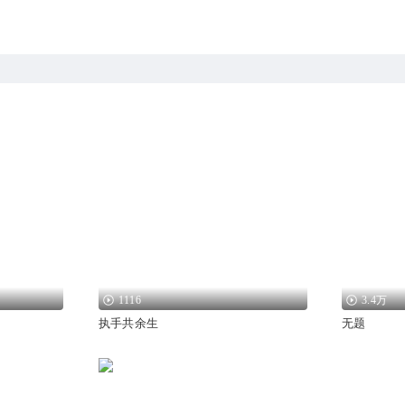
1116
3.4万
执手共余生
无题