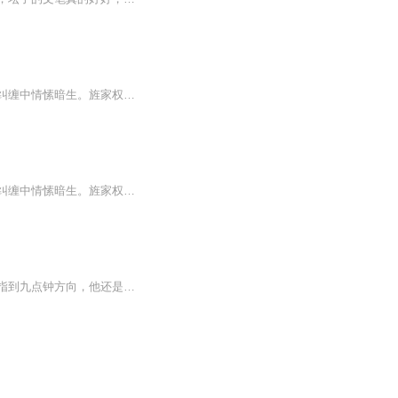
旌予北出狱后，将当年指认自己杀人的谙柠视为复仇对象，在折磨她的过程中，两人在畸形纠缠中情愫暗生。旌家权谋、跨国黑幕等将他们困在渝中城，随着真相逐渐揭开，当年防空洞枪声、旌氏黑账等谜团浮出水面，旌予北对谙柠心慌，谙柠对他情感复杂。当谙柠拿...
旌予北出狱后，将当年指认自己杀人的谙柠视为复仇对象，在折磨她的过程中，两人在畸形纠缠中情愫暗生。旌家权谋、跨国黑幕等将他们困在渝中城，随着真相逐渐揭开，当年防空洞枪声、旌氏黑账等谜团浮出水面，旌予北对谙柠心慌，谙柠对他情感复杂。当谙柠拿...
林相思还在等着司霖宇，她从黄昏太阳还没落山的时候就开始准备晚饭了。直到现在，时针指到九点钟方向，他还是没有回来。今天是他们结婚三周年纪念日，她一直等到饭菜都凉了，他还是没有回来。她一直觉得，就算司霖宇一直不把她当司太太，但她确实是他的妻...