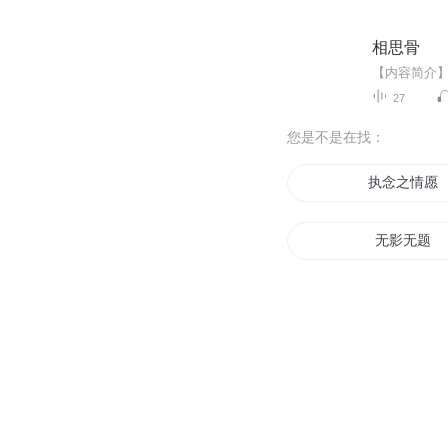
相思骨
27
您是不是在找：
执念之情愿
无影无题
往后余生全
春风十里不
青春不命题