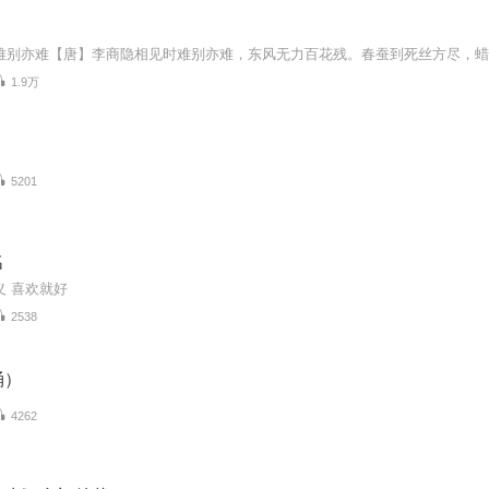
1.9万
5201
名
义 喜欢就好
2538
诵）
4262