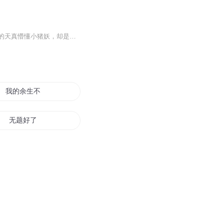
【内容简介】他是半神，他的使命只为收满一千只妖来拯救另外一个神，而她只是一只爱吃的天真懵懂小猪妖，却是他要收的第一千只妖，前一世，他与她提前相遇，他对她万般好，只为弥补最后终要杀她的宿命，可是在相处中，他却动了凡心。“小妖，若有一天我要...
我的余生不爱你
无题好了
往后余生以你命题
不为情思扰余生只为你
文不对题