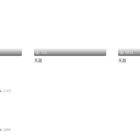
723
1053
无题
无题
3.4万
1668