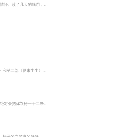
钱珝 《江行无题百首》​描绘景物风光特别生动贴切。旅程中的即景诗抒发了自信人生的坦荡情怀。​读了几天的钱珝，不能不赞叹，每首小诗各有独到之处以外，行云流水、一气呵成、清新自然是其标配。灵感才思盈盈欲滴，《江行无题百首》如清泉汩汩流淌……♪...
【内容简介】《相思无妄》为方莹《相思漓城》系列小说的第三部。承接第一部《复仇天使》和第二部《夏末生生》的故事背景，讲述漓城四大家族两代人乔家、木家、高家和夏家之间爱恨纠葛的豪门虐恋故事。她苦苦追寻身世之谜，没曾想，真相如此不堪。他爱她如...
烽烟乱世，他说要与她一生一世一双人。断壁悬崖，他却举枪直指向她。“你若再背叛我，我绝对会把你毁得一干二净！”“阎少琨，我不要你了。”她抹去唇上的乌血，绝望看着眼前的男人。“嘭”枪声震耳欲聋。汤瑶看着胸口溢开的血花，直直坠入深不见底的断崖...
《长相思》迎来了完结，夭柳党的意难平和伤心无法言说，感谢作者醋坛坛圆了我们一个梦，坛子的文笔真的好好，让我们从中找到了慰藉。