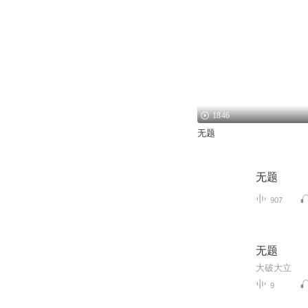
1846
无题
无题
907
无题
大破大立
9