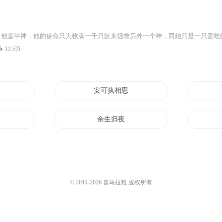
12.5万
苦相思
安可执相思
余生归夜
是你
好学生余白
及余生有你
青春无题
© 2014-
2026
喜马拉雅 版权所有
她的往后余生