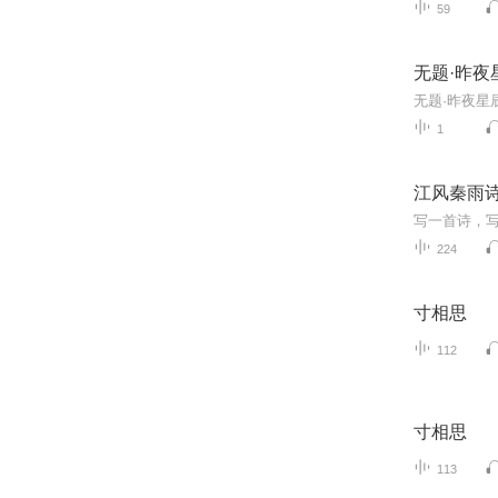
59
无题·昨夜
1
江风秦雨
写一首诗，写
224
寸相思
112
寸相思
113