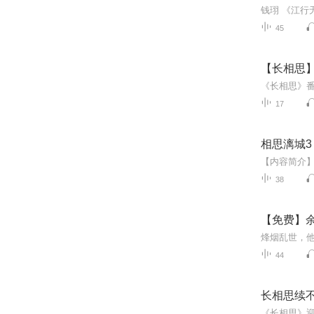
45
【长相思
《长相思》番
17
相思漓城
38
【免费】余
44
长相思续