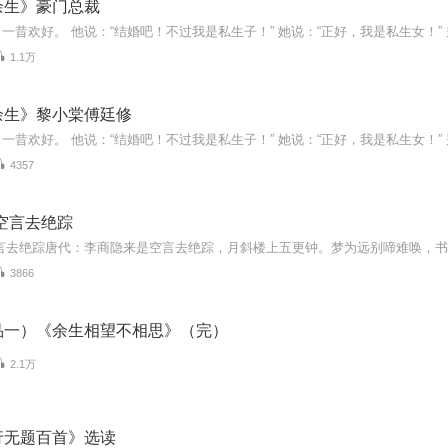
余生》豪门总裁
1.1万
余生》黎小棠傅廷修
4357
空言去绝踪
3866
品一）《余生相望不相思》（完）
2.1万
行无题百首》选读