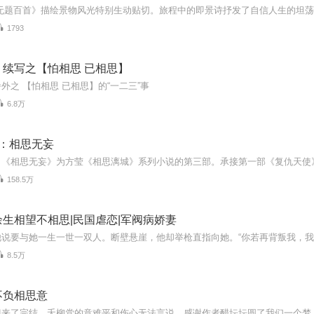
1793
】续写之【怕相思 已相思】
外之 【怕相思 已相思】的“一二三”事
6.8万
3：相思无妄
158.5万
生相望不相思|民国虐恋|军阀病娇妻
8.5万
不负相思意