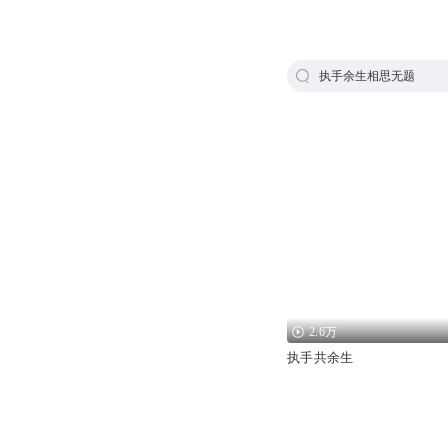
执手余生相思无题
2.6万
执手共余生