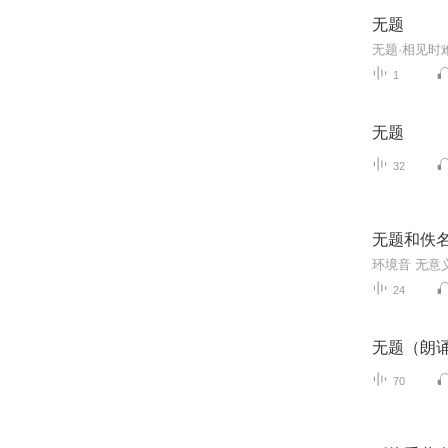
无题
1
无题
32
无题和佚
环境音 无意
24
无题（朗
70