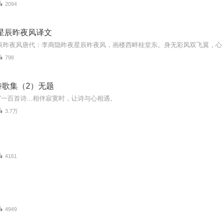
2094
星辰昨夜风译文
798
诗歌集（2）无题
一百首诗...相伴寂寞时，让诗与心相遇。
3.7万
4161
4949