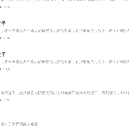
1725
敌手
5636
敌手
1.1万
7035
，换来了火葬场般的难受