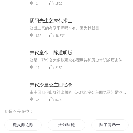
1
1529
阴阳先生之末代术士
这世上真的有阴阳师吗？有。因为我就是
812
46.5万
末代皇帝｜陈道明版
这是一部符合大多数观众心理期待和历史常识的历史传记剧，是对历史的极大尊重，是一个最接近生活原型的溥仪。电视剧《末代皇帝》集历史性、知识性于一体，也是迄今为止对历史场景、宫廷生活礼俗等还原最为准确的国产历史剧之一。
11
2150
末代沙皇公主回忆录
由中国画报出版社出版的《末代沙皇公主回忆录》是沙俄末代公主玛利亚·帕芙洛娃流亡美国期间亲笔撰述的回忆录，以一个皇室成员的身份描述了沙俄的晚景。日俄战争、1905年革命、俄国政治改革、第一次世界大战、1917年革命等重大历史事件与作者的人生经历互...
35
5390
您是不是在找：
魔灵师之除魔
天剑除魔
除了青春一无所有