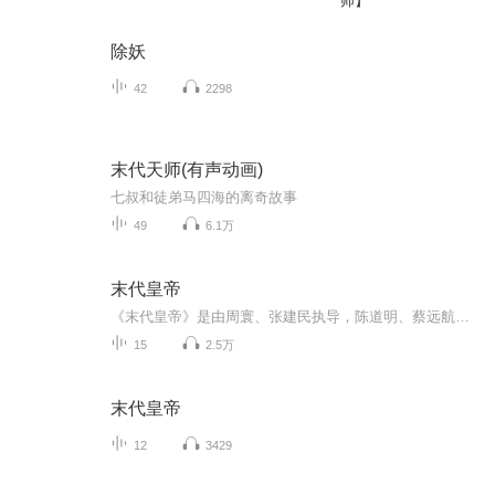
师】
除妖
42
2298
末代天师(有声动画)
七叔和徒弟马四海的离奇故事
49
6.1万
末代皇帝
《末代皇帝》是由周寰、张建民执导，陈道明、蔡远航等主演的28集大型历史题材电视连续剧，讲述了末代皇帝溥仪的一生。
15
2.5万
末代皇帝
12
3429