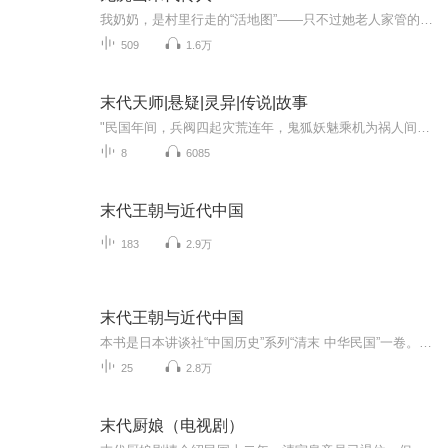
我奶奶，是村里行走的“活地图”——只不过她老人家管的不是阳间路，是阴阳道。从小我在香火符纸边打转，听鬼故事比听童话还熟。别人怕鬼，我小时候的睡前笑话都是黄大仙上岗失败纪实。可谁能想到，长大后我居然“继承家业”，被迫在村里当起了阴阳先生。...
509
1.6万
末代天师|悬疑|灵异|传说|故事
"民国年间，兵阀四起灾荒连年，鬼狐妖魅乘机为祸人间。四大天师宗的麻衣宗传人七叔带着徒弟马四海、小江隐居于清水镇，保一方平安。 同时由天师宗创始人尸仙——王历所留下的青囊尸典的出现，引出各路妖鬼神狐争抢。其中也不乏所谓的正义之士，全因那青囊...
8
6085
末代王朝与近代中国
183
2.9万
末代王朝与近代中国
本书是日本讲谈社“中国历史”系列“清末 中华民国”一卷。《中国的历史》为日本讲谈社百周年献礼之作，是日本历史学家写给大众的中国通史读本。丛书自上古到近代，内容含概量大，撰述者均为日本该领域的代表性学者，作品大多构思巧妙，写法轻松，观点新颖，富于洞见，但同时又吸取了近些年来的诸多学术成果，利用了最新出土的史料，是一套可读性与严肃性兼备的重磅历史佳作本卷作者将19世纪中叶到1936年为止作为一个时代进行叙述，把此阶段的历史归结为“复兴中华的尝试”。作者指出，中国存在地方文化的差异...
25
2.8万
末代厨娘（电视剧）