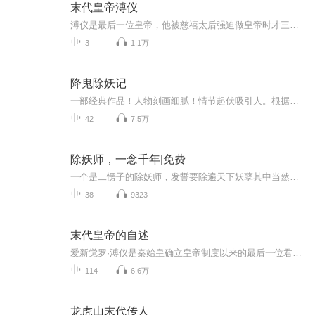
末代皇帝溥仪
溥仪是最后一位皇帝，他被慈禧太后强迫做皇帝时才三岁，没想到在他六岁时就被迫退位，从末代皇帝到傀儡皇帝再到伪满洲国战犯最后成为中华人民共和国公民.....
3
1.1万
降鬼除妖记
一部经典作品！人物刻画细腻！情节起伏吸引人。根据听众的喜好而精选，声音清晰，感染力强。感情色彩浓厚。。就是对我们的最大支持和厚爱。每天加班很辛苦，您就动动手指支持一下吧！一部经典作品！人物刻画细腻！情节起伏吸引人。根据听众的喜好而精选，声音清晰，感染力强。感情色彩浓厚。。就是对我们的最大支持和厚爱。每天加班很辛苦，您就动动手指支持一下吧！一部经典作品！人物刻画细腻！情节起伏吸引人。根据听众的喜好而精选，声音清晰，感染力强。感情色彩浓厚。。就是对我们的最大支持和厚爱。每天加班很...
42
7.5万
除妖师，一念千年|免费
一个是二愣子的除妖师，发誓要除遍天下妖孽其中当然也包括长相妖孽的男人要知道长得帅也是一种罪过！她仁心仁爱，却丢失了曾经最爱的人这一世的相遇是否能够认得出曾经的挚爱…… 一个是守爱千年、清俊飘逸，冷硬帅气的千年老尸穿越千年，只为寻找深爱之人，会是她吗？一阵风过，一季叶落，一程心情，一签墨迹。岁月，就是一束开不败的花，唱不完的歌。人生，就是一首写不完的诗，走不完的路。花开花谢，樱草长飞的日子，季节的枝头总是写满葱茏。几世的纠葛是否能在这一世修成正果…… 这一切是悲，还是喜，恐怕冷...
38
9323
末代皇帝的自述
爱新觉罗·溥仪是秦始皇确立皇帝制度以来的最后一位君主，是清朝的亡国之君，1912年2月，他跌下地位的时候年仅六岁。1932到1945年间，他被日本关东军欺骗，充当伪满傀儡。1959年蒙受特赦，1967年病逝于北京。全文分别讲述了“我的家世”“我的童年”“紫禁...
114
6.6万
龙虎山末代传人