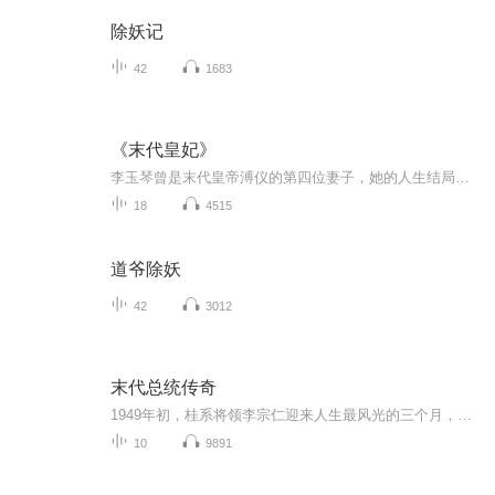
除妖记
42
1683
《末代皇妃》
李玉琴曾是末代皇帝溥仪的第四位妻子，她的人生结局与大时代背景息息相关。1943年，还是中学生的李玉琴被选中成为“福贵人”。同年8月，跟随溥仪出逃失散，辗转流落到天津溥修家，遭受种种虐待，并被限制人身自由。新中国成立后，她摆脱旧伦理的束缚，回到...
18
4515
道爷除妖
42
3012
末代总统传奇
1949年初，桂系将领李宗仁迎来人生最风光的三个月，在民国大陆政权倾覆前，李宗仁取代蒋介石当上了代理总统。然而，覆巢之下，岂有完卵？南京大学申晓云教授讲述《末代总统传奇》，揭秘国民党败逃台湾前 内部分崩离析的最后一幕。
10
9891