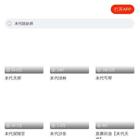
打开APP
末代除妖师
64.6万
2067
180.6万
末代天师
末代绿林
末代丐帮
39.1万
5.4万
897
末代探陵官
末代沙皇
直播回放【末代天