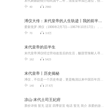
末代厨娘剧情介绍民国十二年，清室皇帝虽已退位，但紫禁城内仍是君君臣臣的小朝廷。民女容儿阴差阳错成为宫女后，与侍卫李琪结下渊源，又因自己聪慧活泼而受溥仪青睐。容儿出于对厨艺的悟性颇受寿喜姑姑赏识。 两宫太监总管孙义仁长期盗窃宫内珍宝，草菅人...
40
2960
溥仪大传：末代皇帝的人生轨迹丨我的前半生丨末代皇帝
爱新觉罗·溥仪（1906年2月7日—1967年10月17日），乳名午格， 字曜之，号浩然。清朝末代皇帝。清宣宗旻宁的曾孙、醇贤亲王奕譞之孙、清德宗载湉之侄，摄政王载沣长子，母亲是苏完瓜尔佳·幼兰。1908年至1912年，1917年7月1日至1917年7月12日两次在位。光...
70
3.8万
末代皇帝的后半生
末代皇帝溥仪经过劳动改造后的生活，酸甜苦辣耐人寻味。
162
5423
末代皇帝丨历史揭秘
溥仪，不仅是一个历史奇迹，更是晚清以来中国百年历史的缩影。他是受害者还是受益者？在痛恨这个傀儡的同时，是否也同情于他颠沛流离的悲苦命运？独特的视角，罕见的史料，换个角度看溥仪！看中国最后一个皇帝的爱恨情仇！溥仪（1906-1967），清朝末代皇帝...
140
27.8万
凉山-末代土司王妃府
票价详情 暂无 适宜 四季皆宜 电话 暂无 简介 亲爱的游客，接下来我要带您参观一下末代土司王妃府，末代土司王妃府有什么特点呢，一起了解一下吧。末代土司王妃府是末代左所土司汉族夫人肖淑明的居所。而土司夫人肖淑明，是女儿国的传奇人物，被称作“摩梭...