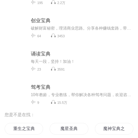
195
2.2万
创业宝典
破解财富秘密，理清商业思路。分享各种赚钱套路，带你走上财富自由的广阔天空。励志照亮人生，创业改变命运！加微信15712871305江淮创业学院,验证喜马拉雅".内部社群项目更暴利系统，实战演练，深入讲解。
64
3453
诵读宝典
每天一段，坚持！加油！
23
3591
驾考宝典
10年教龄，专业教练，帮你解决各种驾考问题，欢迎咨询，留言，此专辑主要讲解驾照考试技巧和口诀等 科目一至科目四，以后会陆续更新感谢大家的支持与关注。
9
15.5万
您是不是在找：
重生之宝典
魔星圣典
魔神宝典之魔神同