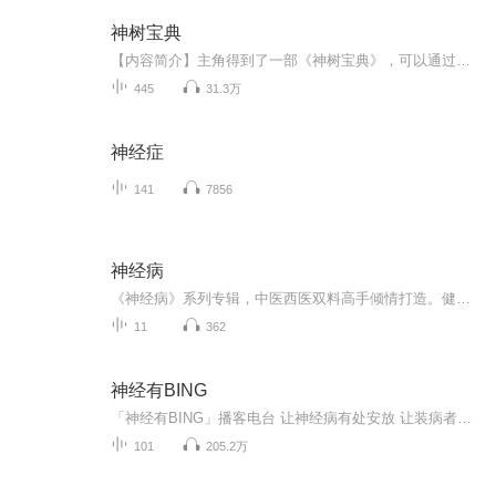
神树宝典
【内容简介】主角得到了一部《神树宝典》，可以通过技能，将一棵普通的植物随机转化成传说中的神树，比如摇钱树，蟠桃树，人参果树。【作者/主播简介】作者：我在你身后，网络小说作家。主播：燎原听书舍【购买须知】1、本作品为付费有声书，前96集为免费...
445
31.3万
神经症
141
7856
神经病
《神经病》系列专辑，中医西医双料高手倾情打造。健康管理师+电子书写作达人，带你解锁人体奥秘，揭开神经病的神秘面纱。轻松幽默，通俗易懂，涨知识又解闷。快来加入我们的神经病之旅，一起探索人体最神秘的角落！神经病 健康生活 中医西医
11
362
神经有BING
「神经有BING」播客电台 让神经病有处安放 让装病者原形毕露 让真病人得到疗愈
101
205.2万