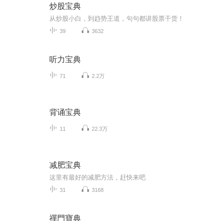
炒股宝典
从炒股小白，到趋势王道，句句都讲股票干货！
39
3632
听力宝典
71
2.2万
背诵宝典
11
22.3万
减肥宝典
这里有最好的减肥方法，赶快来吧
31
3168
禪門寶典