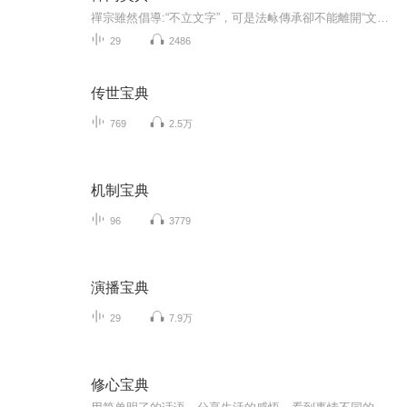
禪宗雖然倡導:“不立文字”，可是法䘑傳承卻不能離開“文字”，尤其是祖師大德的開示
29
2486
传世宝典
769
2.5万
机制宝典
96
3779
演播宝典
29
7.9万
修心宝典