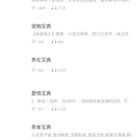
用简单明了的话语，分享生活的感悟，看到事情不同的层面，从而借事修心，洒脱豁达。人生如戏，愿你看的精彩，演的精彩，入戏而不迷于戏，戏份结束时，愿你能对自己说声，无悔尽兴。与君共勉。
1629
7.3万
宠物宝典
【内容简介】离离：小龙仔乖乖，把门儿开开，快点开开，姐姐要进来。龙仔：不开，不开，我不开，美女不出现，谁来也不开！离离：小家伙，你敢傲娇？速度开门，不然我把你卖给皇帝！龙仔：哼，皇帝明明要的不是我，是你！离离：那就卖给女妖怪！龙仔：哼，...
100
941
养生宝典
420
4.2万
爱情宝典
1、刚在一起时，你160斤，当时的目标是减到150。不知是我们的数学太差还是什么，总之，半年后，你被我喂成了180……2、我们都不吃茄子，不过除了这个，好像在吃的方面就很难达成共识了，比如每次陪我，都想受刑一样的，KFC……3、打麻将是我们共同的乐趣，大多时候都是我跟你的朋友玩儿，你跟麻将馆的老头儿玩儿……4、我这人泪点低，看电视经常哭，通常都是我伤心的泪流满面，你在旁边看着我笑的肝肠寸断……5、喜欢挂在你的身上，就像树赖一样……6、两个人无聊时会打扑克，打的急头白脸赢房子赢地一样。每次都是我输，然后或是耍赖往回要，或是半夜去你兜里偷……7、我们都喜欢喝一种叫做“茶WU”的饮料，别问为什么，因为翔哥喜欢这么叫……8、每次去超市，各自拿好东西后，都会抢着往外跑，因为留下的那个，需要结账……9、买菜，翔哥从来都是善良的！因为很多时候那些菜如果不是被他买回来，就只能扔了……
257
1.2万
美食宝典
八宝莲子饭,葱油鲜鱼,清蒸魭鱼,香菇文蛤,板栗豆腐羹,枸杞炖猪腰,天麻鲫鱼汤,陈皮猪肝汤,山杞羊肉,归芪羊肉汤,天麻鸽脯,参杞乳鸽,养颜哈什蚂,人参莲肉汤..... 日常饮食是维持人体机能正常运转的基本能量来源，《中华美食宝典》专辑视频汇集了中国传统...