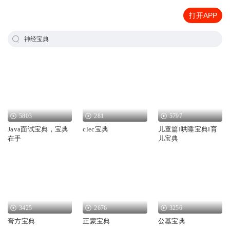
打开APP
神经宝典
5803
281
5797
Java面试宝典，宝典
clec宝典
儿童篇‖哄睡宝典‖育
在手
儿宝典
3425
2676
3256
膏方宝典
正蒙宝典
公基宝典