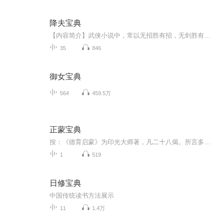
降夫宝典
【内容简介】武侠小说中，常以无招胜有招，无剑胜有剑来形容武功中的至高境界，降夫的最高境界也约略如是。《孙子兵法》说：“是故百战百胜，非善之善也；不战而屈人之兵，善之善者也。”降夫最高境界是，不刻意用招而老公自降，而且心悦诚服，比之孟获死...
35
846
御女宝典
564
459.5万
正蒙宝典
按：《德育启蒙》为印光大师著，凡二十八偈。所言多正心、诚意、修身、齐家之要事。措词浅显、简便易行。但人常忽之，盖知之非艰。如能逐项做好，自能淑世育人，稳定社会，孝亲如能实践躬行，于人于己均得受用。身体发肤，受之父母，父母与我，实为一体。我爱自身，应孝父母，能不辱身，便是荣亲。友爱兄弟姊妹，手足骨肉，痛痒相关，休戚与共。兄爱弟敬，和和睦睦，相推相爱，家庭之福。敬师师严道专，人伦表率，道德学问，是效是则。养我蒙正，教我嘉谟，不敬其师，何能受益。择友近朱者赤，近墨者黑，朋友相处，有...
1
519
日修宝典
中国传统读书方法展示
11
1.4万