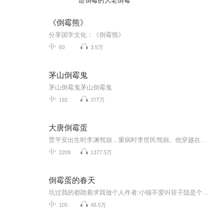
运倒霉的人老倒霉
《倒霉熊》
分享国学文化：《倒霉熊》
60
3.5万
茅山倒霉鬼
茅山倒霉鬼茅山倒霉鬼
192
377万
大唐倒霉蛋
贾平安出生时李渊驾崩，重病时李世民驾崩。他穿越在即将被村民们活埋的那一刻，自爆……不，自救成功。李治继位、接着二圣临朝、武妹妹称帝、最后老李家再度翻身。这么多变的局面怎么搞？
2209
1377.5万
倒霉蛋的春天
坑过我的都跪着求我做个人作者:小猫不爱叫容子隐是个货真价实的倒霉蛋。父母双亡，亲戚极品，好不容易从村里考出来成为大学生，却在大学毕业的时候路被狗朋友欺骗背上了二十万的欠债。最后走投无路回到村里种地。迷之因为运气太差得到天道补偿——天道：你...
105
48.5万