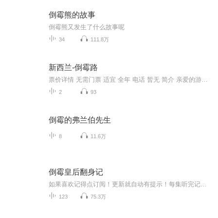
倒霉熊的故事
倒霉熊又发生了什么故事呢
34
111.8万
新西兰-倒霉路
票价详情 无需门票 适宜 全年 电话 暂无 简介 亲爱的游客朋友，在奥克兰有一条华人皆知的道路，多米宁路，这里又叫“倒霉路”，是中文音译过来的名称。倒霉路上有众多的华人商家，其中绝大部分都是中餐厅，以及华人经营的超市、加油站、便利店、电脑维修店...
2
93
倒霉的弗兰伯先生
8
11.6万
倒霉皇后翻身记
如果喜欢记得点订阅！更新就自动有提示！每集听完记得动动手指点个赞！有礼物走一个也是极好的！赶紧私信我们吧，接下来一起来听听我为你们分享小说吧！【作品简介】上部简介：不是每一个穿越的女孩子都好命的。我就是其中最倒霉的一个！虽然是皇后，可是却从来没有见过皇帝一眼就被打入冷宫。这个皇后只是个挂名的傀儡。即便这样，也有人嫌她碍事，恨不能除之后快。这个叫做夕雾的皇后看来前途叵测······...
123
75.3万