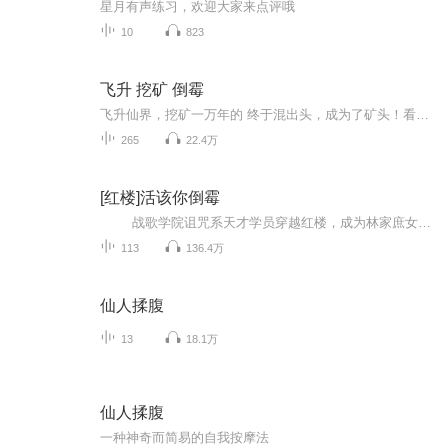
星月有声练习，欢迎大家来点评哦
10
823
飞升 挖矿 倒霉
飞升仙界，挖矿一万年的 终于混出头，成为了矿头！看着从下界飞升上来的仙子，魔女
265
22.4万
[红楼]活该你倒霉
战歌学院诅咒系天才学员穿越红楼，成为林家庶女。 林燕玉？艳遇你大爷！ ↓↓↓我有乌鸦嘴，夸谁谁倒霉！自带SS级天赋诅咒神技，嘴皮子说到哪里，家就抄到哪里。 四王八公，你们准备好了吗？ ↓...
113
136.4万
仙人揉腹
13
18.1万
仙人揉腹
一种神奇而简易的自我按摩法