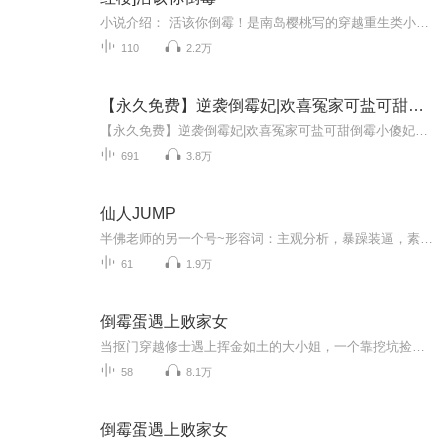
小说介绍： 活该你倒霉！是南岛樱桃写的穿越重生类小说.... [红楼]活该你倒霉！最新章节列：小说《[红楼]活该你倒霉！》南岛樱桃/著,[红楼]活该你倒霉！全文阅读 战歌学院诅咒系天才学员穿越红楼，成为林家庶女。 林燕玉？艳遇你大爷！ ↓↓↓ 我有乌鸦嘴，夸谁谁倒霉！ 自带皮子说到哪里，家就抄到哪里。 四王八公，你们准备好了吗？ ↓↓↓ 女煞星的碉堡之路。 崩坏系红楼，非原著向，架空人物乱入，考据党慎慎慎慎。 非【黛玉有哥哥姐姐生活蒸蒸日上】系列，女主性格变态节操尽毁，不偏向黛玉/宝钗，性格尽量还原，宝玉一生黑。最后提醒：这是一个充满金手指，天雷狗血乱斗崩坏，夹杂作者君个人...
110
2.2万
【永久免费】逆袭倒霉妃|欢喜冤家可盐可甜倒霉小傻妃
【永久免费】逆袭倒霉妃|欢喜冤家可盐可甜倒霉小傻妃爆笑逆袭，可盐可甜，欢喜冤家，倒霉逆袭小傻妃第一个：1-1272
691
3.8万
仙人JUMP
半佛老师的另一个号~形容词：主观分析，暴躁装逼，素质较低，skr
61
1.9万
倒霉蛋遇上败家女
当抠门穿越修士遇上挥金如土的大小姐，一个靠挖坑捡漏苟活，一个用符箓炸遍修仙界。从乱葬岗抢尸到拍卖行搅局，从雪妖巢穴互坑到魔族阴谋里躺赢，这对"破产夫妇"专治各种不服。看他们如何用最穷的操作，撩最野的鬼，坑最狠的反派，顺便把婚约变成千古笑谈！
58
8.1万
倒霉蛋遇上败家女