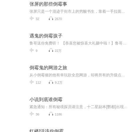
张屏的那些倒霉事
张屏只是一个混迹于街市上的穷酸书生，靠着一手拉面绝活勉强过日子，但纵然他其貌不扬，却专爱凑热闹，特别喜欢衙门里的案子，凭着敏锐的洞察力，和鬼马行空的推测，往往能找到诡异案件的关节所在。 虽然张屏孤僻的性子不招人喜欢，但一次在街头卖面的机会，让他结识了当朝的礼部侍郎兰珏，也因此开启了不一样的人生。...
32
2670
遇鬼的倒霉孩子
鲁哥送你免费听！ 【恭喜您被惊喜大礼砸中啦！】鲁哥精选《2020民间怪谈大全集》，现在开放限时免费听啦！全新惊悚恐怖故事，回馈粉丝独家内容，全网收听超过1亿次，倒计时5天，点击立即领取！每天晚9:00-11：00 YY：305298 欢迎你的光临！
9
22万
倒霉鬼的网游之旅
从小倒霉催的他有幸玩款全息网游，却将所有的升级点数都加在了幸运上，可到底有没走运只有系统大神知道...
112
9.2万
小说到底谁倒霉
紧急通知：所有秘境探员请注意，十二星副本[酆都]出现不可知错误，即刻起无限期关闭。看到视网膜上一闪而逝的通知，所有超凡者都把目光投向了刚醒来的李瑞。“你小子又把副本给搞坏了？”李瑞尴尬一笑：”会长，往好了想，起码我把装备、材料、技能点全给...
36
1186
红楼]活该你倒霉