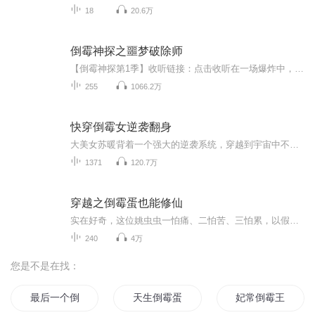
18
20.6万
倒霉神探之噩梦破除师
【倒霉神探第1季】收听链接：点击收听在一场爆炸中，倒霉神探杰克熊拥有了一种神奇的能力——在梦境中预示未来！可惜，他做的梦都是噩梦，这意味着，出现在梦里的人，会在不久的将来灾难降临！这可怎么办才好？幸好幸运神探托马斯想出了个好主意——那就是...
255
1066.2万
快穿倒霉女逆袭翻身
大美女苏暖背着一个强大的逆袭系统，穿越到宇宙中不同位面的最倒霉的那个女人的身体里，代替最倒霉的女人活下去，逆袭扭转悲催的人生，用实力攻陷反派渣男，凌虐高冷男人。 攻陷各个位面的男主，姿势标准，手段不同，清纯姐姐，妖娆女人，玛丽苏，女扮男装，将军英姿飒爽，女王，女皇，王子，百变逆袭的爽文，狗血剧情？无厘头？不，倒霉女的逆袭人生是认真的。
1371
120.7万
穿越之倒霉蛋也能修仙
实在好奇，这位姚虫虫一怕痛、二怕苦、三怕累，以假冒罗莉为乐，以骗吃骗喝为荣，“色”字当头，“怕”字垫底，法术低微、堪比“蚂蚁”。天！这样一个女顽童，真不知能把那个正儿八经的仙界搅成什么样子？ 天下无敌的魔王＋冥王爱上最低级的小剑仙？这有什么不可能的！问题是他的前世后世麻烦事一大堆，而且脾气发起来惊天动地。她得辛苦地帮他解决这样那样的麻烦，还得把钻了牛角尖的他拉回来。她容易嘛她！ 什么天劫？！不就是打雷吗？做避雷针！没有？大家一起上，谁也跑不了！ 好啦，雨过天晴，进...
240
4万
您是不是在找：
最后一个倒霉神
天生倒霉蛋
妃常倒霉王妃小心