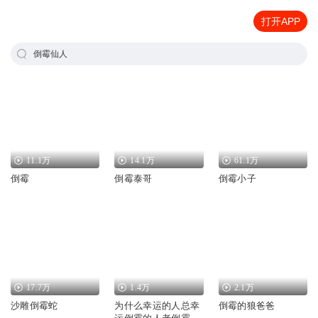
打开APP
倒霉仙人
11.1万
14.1万
61.1万
倒霉
倒霉泰哥
倒霉小子
17.7万
1.4万
2.1万
沙雕倒霉蛇
为什么幸运的人总幸
倒霉的狼爸爸