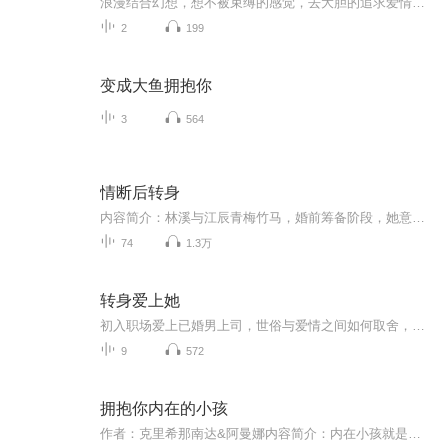
浪漫结合幻想，想不被束缚的感觉，去大胆的追求爱情，我梦寐以求的是真爱和自由
2
199
变成大鱼拥抱你
3
564
情断后转身
内容简介：林溪与江辰青梅竹马，婚前筹备阶段，她意外发现江辰与苏蔓出轨，二十年情分碎于谎言。心碎后，林溪专注设计事业，在项目中遭遇刁难时，江弈多次挺身而出，给予她尊重与支持。林溪摆脱情感阴霾，成立工作室，凭借有温度的设计斩获行业大奖，事业...
74
1.3万
转身爱上她
初入职场爱上已婚男上司，世俗与爱情之间如何取舍，让职场小白进退两难……
9
572
拥抱你内在的小孩
作者：克里希那南达&阿曼娜内容简介：内在小孩就是孩子般的敏感、直觉力、好奇心、想象力、天赋智慧和感受感觉的能力，并没有随岁月的流逝和成长而改变或衰退（选自玛格丽特·保罗博士《你爱自己吗》）。当我们年幼时，因为我们的心灵经常不能得到满足和安...