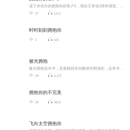
读了米切尔的拥抱你的客户1，现在又来读2很有感觉。对提升销售认知，有非常好的帮助
27
1111
时时刻刻拥抱你
3
631
被光拥抱
被光拥抱这本书，是唐丽娟亲自翻译并朗读的，这本书令人感动，深思，震撼
29
6.2万
拥抱你的不完美
26
3813
飞向太空拥抱你