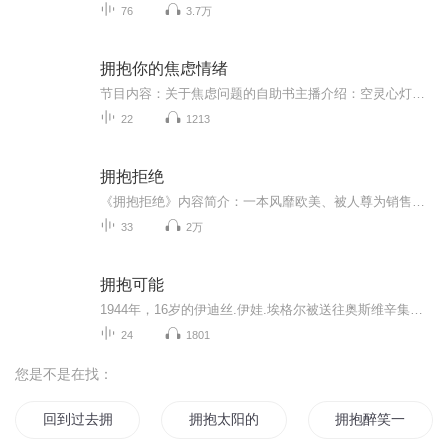
76
3.7万
拥抱你的焦虑情绪
节目内容：关于焦虑问题的自助书主播介绍：空灵心灯—心理健康咨询二级心理咨询师三级健康管理师家庭教育指导师绘画分析师家庭治疗师婚姻家庭指导师IPET讲师适合人群：心理学爱好者 需要缓解焦虑人群 焦虑人群周围的人你将收获：为您面对焦虑问题以及缓解...
22
1213
拥抱拒绝
《拥抱拒绝》内容简介：一本风靡欧美、被人尊为销售圣经的商业奇书、一本颠覆想象、完全开启智慧之源的哲理经典！ 2010年全球特别畅销版！棍棒和石头会砸断我的骨头，但是“拒绝”绝不会伤害到我！ 这就是28岁的复印机销售员埃里克·布莱顿将要学到的一课。他将向最不可能的导师——他自己——学习！ 设想一下：晚上上床睡觉，第二天早上却在一个陌生的屋子里醒来，全然不知是如何到了那里的。只有这个屋子不属于任何人——它只属于你……一个某一天可能会成为的、获得巨大成功的未来的你，只要你愿意开始做一件非常简单的事情。 周末结束前，埃里克将学到…… 销售业绩如何超越世界上92％的销售员、拒绝与成为“拒绝者”两者截然不同、为何庆祝拒绝和庆祝成功同等重要、拒绝的五个层次及其突破方法、如何快速地穿越拒绝，继续前行、世界上最给人增添力量的词语不是“行”……而是“不行”！ 这些教训，注定会永远改变埃里克的思维方式、销售方式和生活方式、对你，也会如此！
33
2万
拥抱可能
1944年，16岁的伊迪丝.伊娃.埃格尔被送往奥斯维辛集中营，在那里，她经历了难以想象的苦难，包括为声名狼藉的约瑟夫.门格勒在营房中跳《蓝色多瑙河》。伊迪丝为我们还原了她在集中营短暂又漫长的青春时期，讲述了她和姐姐互相鼓励的生存故事。当他们的营地...
24
1801
您是不是在找：
回到过去拥抱你
拥抱太阳的后裔
拥抱醉笑一生