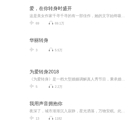
爱，在你转身时盛开
这是美女作家千寻千寻的有一部佳作，她的文字始终吸引我，也促使我将她的多部小说读给听众。这部小说之所以吸引我的另一个原因是故事发生在意大利，我的孩子曾在意大利学习，对那里有一些或美好或伤心的记忆。我希望带着我的听众一起重新开始一段难忘的旅程。 故事梗概：她本不相信人生的奇遇，却被召去意大利继承姐姐碧昂的遗产，威尼斯的叹息桥上，和姐姐有过十年之约的JAN，竟然就是她的新上司。JAN要她以碧昂的名义爱他，她没有当真，直到在一次死里逃生后，她才发现他已在她的心里撒下了爱的种子。一连串的打击和阴谋，她备受伤害，欲爱不能。她跟他约定一年后在叹息桥上见面，她要亲口告诉他"我爱你"。只是，爱情纵然已盛开如繁花，爱着的人会来吗?
69
69.1万
华丽转身
3
5.5万
为爱转身2018
《为爱转身》是一档大型婚姻调解真人秀节目，秉承婚姻拯救、情感治愈的宗旨,为遭遇婚姻危机的当事人提供调解平台，运用多种电视手段调解矛盾，通过个案分析当代婚姻家庭的现状，倡导正确和谐的婚姻家庭观，传递社会正能量
5
2.2万
我用声音拥抱你
夜深了，城市渐渐沉入寂静，星光洒落，万物安眠。此刻，你是否还在辗转难眠？是否需要一个温柔的声音，轻轻落在耳畔，像一双手，轻轻拥抱你疲惫的心？ 每晚一篇原创短文，用最柔软的声音，为你讲述生活里的微光、成长中的温柔、孤独时的陪伴与爱里的细水...
13
1182