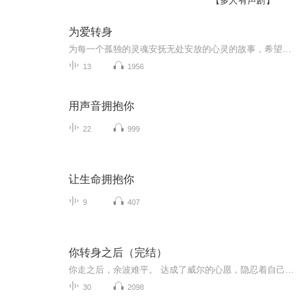
【多人有声剧】
为爱转身
为每一个孤独的灵魂安抚无处安放的心灵的故事，希望你烦躁的心能因为我的陪伴而安静下来！我爱你！
13
1956
用声音拥抱你
22
999
让生命拥抱你
9
407
你转身之后（完结）
你走之后，余波难平。 达成了威尔的心愿，隐忍着自己的苦痛，露易莎的人生在很短的时间里仿佛经历了一场狂风暴雨，令她缓不过神。 一年多的踌躇后，露独自一人飘零到伦敦城。她无法回头，也不知如何向前，所有的爱与牵念都被她放在了过去或是远方。 那个...
30
2098