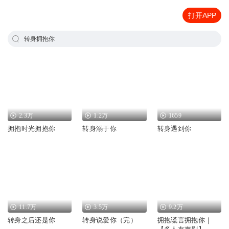
打开APP
转身拥抱你
2.3万
1.2万
1659
拥抱时光拥抱你
转身溺于你
转身遇到你
11.7万
3.5万
9.2万
转身之后还是你
转身说爱你（完）
拥抱谎言拥抱你｜