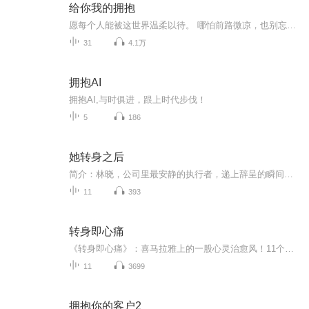
给你我的拥抱
愿每个人能被这世界温柔以待。 哪怕前路微凉，也别忘在心里点一盏灯，照着自己，也暖着别人。愿我的声音能陪伴着你，不管白天与深夜，愿你一切安好。
31
4.1万
拥抱AI
拥抱AI,与时俱进，跟上时代步伐！
5
186
她转身之后
简介：林晓，公司里最安静的执行者，递上辞呈的瞬间，只为追寻属于自己的生活。她没想到，回应她的，是老板王瀚“扑通”一声的下跪。眼泪、房贷、道德绑架……他将自身的无能，化作情感勒索的武器。那一刻，林晓彻底清醒。她平静地抽回衣角，转身离开。此...
11
393
转身即心痛
《转身即心痛》：喜马拉雅上的一股心灵治愈风！11个音频，10个免费，1个付费，带你全方位解锁“转身即心痛”的奥秘。免费音频，围绕主题，标题系统，轻松get！付费音频，深入分析，10篇文章，帮你彻底走出心伤。别等了，快来听，让你的心不再“心痛”！
11
3699
拥抱你的客户2