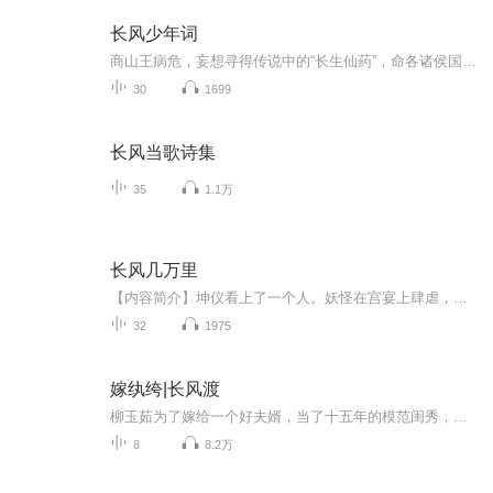
长风少年词
商山王病危，妄想寻得传说中的“长生仙药”，命各诸侯国送其子来朝成立世子营，替商山王寻药。以“混世魔王”江闻奂、暗藏身世的落魄小奴隶昆吾、草原战士崇义彪、风流倜傥辛甲等性格迥异的四人为首集结成世子团。少年们一路历劫，腹背受敌，在历经了重重...
30
1699
长风当歌诗集
35
1.1万
长风几万里
【内容简介】坤仪看上了一个人。妖怪在宫宴上肆虐，那人带着上清司的巡捕赶来，正巧站在她最喜欢的一盏飞鹤铜灯之下，挺拔的肩上落满华光，风一拂，玄色的袍角翻飞，像极了悬崖边盘旋的鹰。有时候一见钟情就是这么简单，她甚至连这人的脸都没看清，就把孩...
32
1975
嫁纨绔|长风渡
柳玉茹为了嫁给一个好夫婿，当了十五年的模范闺秀，却在订婚前夕，被逼嫁给了名满扬州的纨绔顾九思。嫁了这么一人，算是毁了这辈子，尤其是嫁过去之后才知道，这人也是被逼娶的她。柳玉茹心死如灰，把自己关在房间里三天后，她悟了。嫁了这样的纨绔，还当什么闺秀。于是成婚第三天，这位出了名温婉的闺秀抖着手、提着刀、用尽毕生勇气上了青楼，同烂醉如泥的顾九思说了一句——起来。之后顾九思一生大起大落，从落魄纨绔到官居一品，都是这女人站在他身边，用娇弱又单薄的身子扶着他，同他说:起来。于是哪怕他被人碎骨削肉，也要从泥泞中挣扎而起，咬牙背起她，走过这一生。而对于柳玉茹而言，前十五年，她以为活着是为了找个好男人。直到遇见顾九思，她才明白，一个好的男人会让你知道，你活着，你只是为了你自己。
8
8.2万