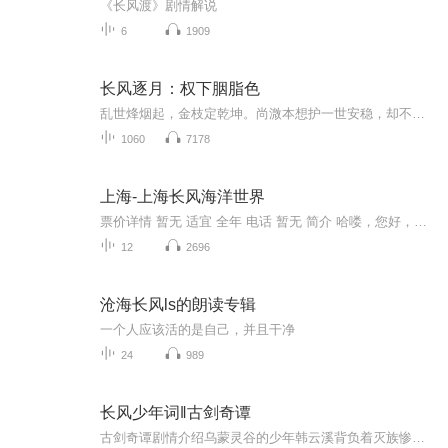
《长风渡》剧情解说
6
1909
长风逐月：权下胭脂色
乱世烽烟起，金枝定乾坤。尚溦本想护一世安稳，却不料被摄政王莫澜强势闯入心门。针锋相对是戏，并肩作战是命。当历经千帆，看透权力尽头不过是一场空，她才明白，这世间最好的聘礼，不是万里锦绣，而是有一个人，愿陪她卸去红妆，浪迹天涯。
1060
7178
上海-上海长风海洋世界
票价详情 暂无 适宜 全年 电话 暂无 简介 哈喽，您好，现在您来到就是上海长风海洋世界了，很开心接下来我们能一起开启这段奇妙的旅程。上海长风海洋世界坐落在长风公园里，是国家4A级景区，隶属于欧洲第一、全球第二的英国默林娱乐集团。作为全国首家具有...
12
2696
沧海长风ls的朗读专辑
一个人应该活的是自己，并且干净
24
989
长风少年词‖古剑奇谭
古剑奇谭剧情介绍乌蒙灵谷的少年韩云溪背负着灭族惨祸，以及一把与他相生相伴的上古凶剑“焚寂”，后被天墉城执剑长老紫胤真人所救并收养，失去记忆后的韩云溪以“屠绝鬼气，苏醒人魂”之意以改名为百里屠苏。多年后，屠苏因一场莫名而来的冤屈被迫离开师...