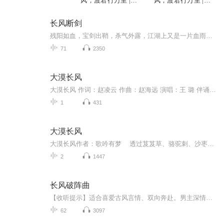
风，渡君行万里 |励
风，渡君行万里 |励
志爱情
志爱情
长风断剑
残阳如血，宝剑出鞘，杀气外露，江湖上又是一片血雨腥风，然而正义的守护者心中的铠甲依然能抵挡锋利的剑锋，并足以断剑。
71
2350
大漠长风
大漠长风 作词：赵凌云 作曲：赵海远 演唱：王 璐 伴诵：西北汉 吹过了丝绸古道， 吹过了桥头驿站， 飞扬的沙尘， 展现着壮阔的历史画面。 驼铃声声， 把谁的梦想带向天边？ 一只苍鹰， 在谁仰望的高处盘旋？ 大漠长风吹了一万年， 风沙弥漫， 掩埋不住人间的离合悲欢。 一万年的期待真的太远， 在五千年的月色下， 我不知能否看清你那黄皮肤的脸。 吹过了落日孤烟， 吹过了冷月边关， 岁月的歌谣， 飘进了斑驳的汉瓦秦砖。 琵琶声声， 把谁的思念缠绕琴弦？ 一截断剑， 将谁深藏的梦境重现？ 啊，大漠长风吹了一万年， 风沙弥漫， 掩埋不住人间的离合悲欢。 一万年的期待真的太远， 在五千年的月色下， 我不知能否看清你那黄皮肤的脸。
1
431
大漠长风
大漠长风作者：歌吟有梦 透过芨芨草、骆驼刺、沙枣花，我向着大漠的深处凝望。 那些驼铃、孤烟、流沙，却把我的目光、我的梦，带向了遥远的历史、带向了遥远的天涯…… 大漠长风吹了一万年，至今还在呜呜地吹。长河落日依旧在大漠的黄昏里落下...
2
1447
长风破阵曲
【收听提示】适合喜爱古风言情、双向奔赴。男主深情且隐忍，女主清醒且果决，高甜与高虐并存。本专辑文稿均为隐趣集原创。
62
3097