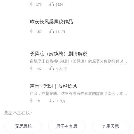
178
6524
昨夜长风梁凤仪作品
152
11.1万
长风渡（嫁纨绔）剧情解说
白敬亭宋轶热播电视剧《长风渡》的原著分集剧情解说。点击这里 即可购买火爆纸质书哦！女主阴错阳差的嫁给了扬州成最一无是处的混世魔王男主之后所发生的事情，先婚后爱甜虐剧。
147
302.1万
声音 · 光阴｜慕容长风
声音，亦是光阴。这里有没有你喜欢的故事？幸会，欢迎收听！
18
30.3万
您是不是在找：
无尽思想
君子有九思
九重天思