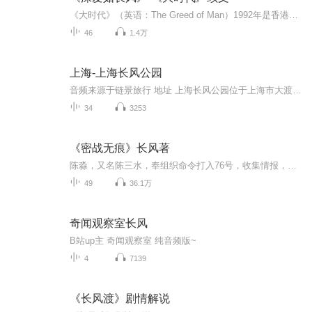
《大时代》（英语：The Greed of Man）1992年是香港TVB无线电视拍摄制作的40集商战剧，为无线电视25周年台庆剧，由郑少秋、蓝洁瑛、刘青云、周慧敏、李丽珍、邵仲衡、林保怡主演。是许多观众心目中当之无愧的“港剧之巅”。历次重播都创下高收视，稳坐豆瓣...
46
1.4万
上海-上海长风公园
音频来源于链景旅行 地址 上海长风公园位于上海市大渡河路189号 票价描述 暂无 开放时间 09:00~18:00 乘车信息 长风公园位于上海西区、近邻华东师范大学，交通便捷有766、44、67、94、216、551、567、837、858及944均可到达。公园设四门：南门（正门）在大...
34
3253
《密战无痕》长风著
陈淼，又名陈三水，奉组织命令打入76号，收集情报，不畏艰难，坚守信仰，与敌人斗智斗勇，展开艰苦卓绝的斗争... ...
49
36.1万
奇闻观察室长风
B站up主 奇闻观察室 纯音频版~
4
7139
《长风渡》剧情解说