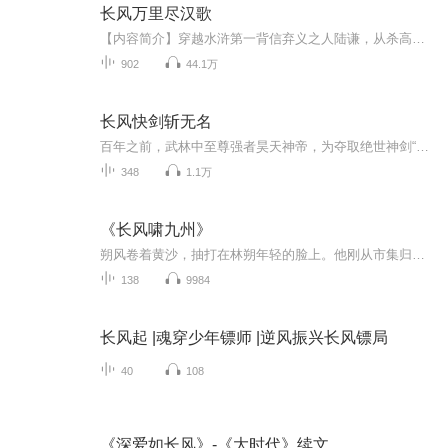
长风万里尽汉歌
【内容简介】穿越水浒第一背信弃义之人陆谦，从杀高衙内亡命江湖开始。开启一个不一样的梁山，开启一个不一样的宋末。真正的替天行道，真真的做到除暴安良；江湖义气为重，世道秉心而行。文字版权方：阅文听书【作者/主播简介】作者：汉风雄烈，网络小说作...
902
44.1万
长风快剑斩无名
百年之前，武林中至尊强者昊天神帝，为夺取绝世神剑“惊天”悍然闯入剑狱 。谁能料到，在这决定命运的关键时刻，他竟遭到挚爱背叛，功败垂成，含恨转世。曾经的辉煌与壮志，瞬间化为泡影，只留下无尽的遗憾和不甘，消散在岁月的长河之中。时光悠悠流转，百...
348
1.1万
《长风啸九州》
朔风卷着黄沙，抽打在林朔年轻的脸上。他刚从市集归来，怀里揣着给养父新打的烧刀子。可小镇的宁静，已被马蹄声踏碎。家门口，三道黑影如鬼魅般伫立，手中钢刀滴着温热的血。养父倒在那血泊里，用最后气力将他推开：“走……去江南，找苏晴……你爹……林...
138
9984
长风起 |魂穿少年镖师 |逆风振兴长风镖局
40
108
《深爱如长风》-《大时代》续文