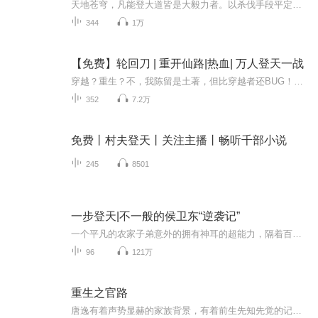
天地苍穹，凡能登大道皆是大毅力者。以杀伐手段平定的战乱登天问道！一代杀神杨道，退隐山林。国破山河危，为击退强大敌人，皇帝亲自出马三顾茅庐，并答应了杨道让别人看来难以置信的要求。 且看杀神如何救国难继而逆伐成圣！作者：芝麻薄饼
344
1万
【免费】轮回刀 | 重开仙路|热血| 万人登天一战
穿越？重生？不，我陈留是土著，但比穿越者还BUG！老妈是真仙，师兄姐是大陆顶级战力天花板（书院十二席），我自己更是身怀绝版仙气！就这配置，本想躺平成仙二代，结果麻烦比金手指来得还快！被诬陷、被追杀、卷入两国战争前夜！行吧，不装了，我摊牌了！...
352
7.2万
免费丨村夫登天丨关注主播丨畅听千部小说
245
8501
一步登天|不一般的侯卫东“逆袭记”
一个平凡的农家子弟意外的拥有神耳的超能力，隔着百米可以听声辨物，坐在家里可以听清别人的密谋，这样的人，只要将特长运用得当，想不官运亨通都难啊。上帝为你关上一扇门，必将为你开启一扇窗。
96
121万
重生之官路
唐逸有着声势显赫的家族背景，有着前生先知先觉的记忆，请看他，如何在那烦扰的官场杀出一片天空，携几名红...