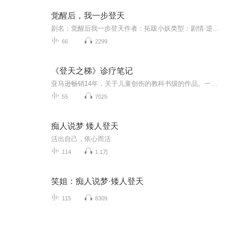
觉醒后，我一步登天
剧名：觉醒后我一步登天作者：拓跋小妖类型：剧情·逆袭集数：66 工程师江景然遭徒弟窃功、妻子与上司背叛，举报受阻后，凭父亲遗物找到干爸徐海，破格升任江南分公司总经理。他逐一清算仇人，又卷入徐家权斗，联手孙晴、徐凤丽，粉碎徐浩然贪腐...
66
2299
《登天之梯》诊疗笔记
亚马逊畅销14年，关于儿童创伤的教科书级的作品。一些行为有问题、情绪控制力失调、注意力难以集中的孩子，有时并不一定是简单的发育问题，还有可能涉及重大的心理创伤，需要额外的治疗和康复……
55
7025
痴人说梦 矮人登天
活出自己，依心而活
114
1.1万
笑姐：痴人说梦·矮人登天
115
8309