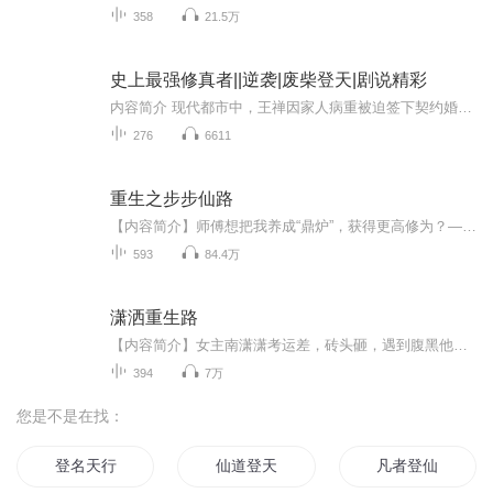
358
21.5万
史上最强修真者||逆袭|废柴登天|剧说精彩
内容简介 现代都市中，王禅因家人病重被迫签下契约婚姻，成为姜冰凌的丈夫。婚后备受欺凌，连最简单的命令都要服从。一次派对上，他被众人羞辱至极，却在绝境中意外闯入神秘空间，获得老祖传授的修复之法。觉醒后的他不再忍让，开始逆风翻盘。面对昔日欺压...
276
6611
重生之步步仙路
【内容简介】师傅想把我养成“鼎炉”，获得更高修为？——做梦！亲人想把我“卖”掉，换取更多资源？——妄想！恋人为那长生不老另娶他人，还要取我小命？——怒了！看我除恶师，斗刁戚，灭掉负心人！从地球转战水蓝大陆，故事还在继续…… 【作者/主播简...
593
84.4万
潇洒重生路
【内容简介】女主南潇潇考运差，砖头砸，遇到腹黑他。即将毕业，仍旧混混沌沌，别人找工作，她为考试愁。不知老天垂怜，抑或天降横祸，考场出来砖头命中，华丽丽的成为重生大军中的一员。之后，女主一改霉运，成绩好，人儿娇，红娘俏，且看她如何努力学习...
394
7万
您是不是在找：
登名天行
仙道登天
凡者登仙