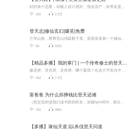
好好谈个恋爱，却被人设计抓奸、强迫流产，前男友是人是鬼？流落街头之际，被打赏20万的粉丝搭救，一纸婚约，这一次又是缘是劫？父亲的车祸另有隐情？瘸腿女人因何能翻手为云覆手为雨？看美女主播能否拨开层层迷雾，又能否真正成长……【登天路】——作者...
192
2.3万
登天志|修仙玄幻|爆笑|免费
兰华山脉，莽莽苍山绵延数千里。里面坐落着一个修仙门派——兰华门。修炼成仙分为四个阶段。第一阶段为凝气，筑基，结丹，元婴，化神五种境界，每一种境界分为十二层。当一个修仙之人到达结丹境界，他能化全身灵气，也可以说是法力，凝成灵气战甲，这种防...
80
3331
【精品多播】我的掌门 | 一个传奇修士的登天之路
修灵师、异灵师、灵兽师、哪个最强？在这片宇宙当中，太多的秘密等待着有人的发掘，他要成为最强，难道真的要斩七情六欲？成仙，似乎变成了一条不归路。一个来自偏远宇宙小世界的青年，凭借自己的毅力，不断打破桎梏，挑战身体极限，一步步向着那修成仙人...
442
7.4万
富爸爸 为什么你挣钱比登天还难
（想交流和进我们读书群的听友，加微hjmh654，请注明是通过什么途径了解到的播音）真正的财务自由是什么？财务自由，就是当你不工作的时候，也不必为金钱发愁，因为你有其他渠道的现金收入。当工作不再是获得金钱的唯一手段时，你便自由了。可以有足够的金...
150
4861
【多播】诛仙天道 |以杀伐登天问道