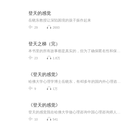
登天的感觉
岳晓东教授让深陷困境的孩子振作起来
29
2693
登天之梯（完）
本书里的所有故事都是真实的，但为了确保匿名性和保护隐私，我们修改了身份细节。儿童的名字也都做了修改，因为他们的姓可能会让人辨明身份。尽管做了必要的修改，但每个案例的必要元素都尽可能详细地记录下来。例如，对话都是根据回忆、笔记、磁带或是录...
23
1.8万
《登天的感觉》
哈佛大学心理学博士岳晓东，有40多年的国内外心理咨询教学与督导经历，三十余年助力孩子重拾学业自信，重获家庭温暖。本书还提供了18项常用的心理健康测评量表，和18个厌学拒校，学习无力，顶撞父母，外貌自卑，自残等问题的个案概念化表述及咨询方案呈现...
9
1万
《登天的感觉》
登天的感觉我在哈佛大学做心理咨询中国心理咨询师人人必读著名主持人杨澜哈佛大学教育学院心理学教授 罗伯特雷万恩哈佛大学终身教授，多元智能理论创始人霍华德加德纳清华大学心理系主任，加州大学伯克利分校终身教授彭凯平倾情推荐
10
541