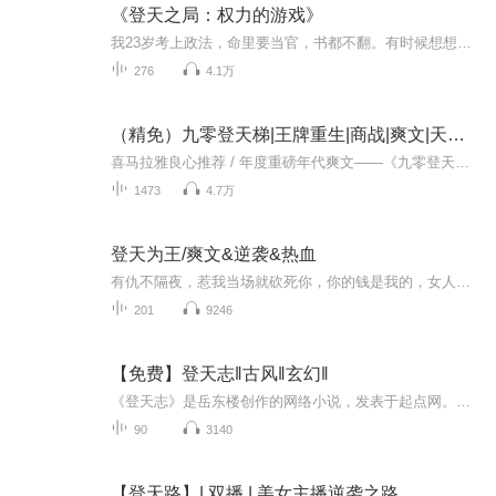
《登天之局：权力的游戏》
我23岁考上政法，命里要当官，书都不翻。有时候想想啊，这官当多大才叫大，改变我命运呢，不是知识，是权利。 同级的纪委监察院都不敢监督我，也监督不了我。从县委书记到市委书记，我干了很多年，基本上是事情干一件成意见，我要不想干的事情，别人也干不...
276
4.1万
（精免）九零登天梯|王牌重生|商战|爽文|天才逆袭
喜马拉雅良心推荐 / 年度重磅年代爽文——《九零登天梯》·荣耀上线 一觉醒来，三十而立的灵魂进入十八岁少年体内！从此开挂人生不解释——别人眼里的步步高升，其实是有剧本的傻瓜级操作。 年度最佳爽文，节奏快，爽点密，百万听众共同见证一个人的封神...
1473
4.7万
登天为王/爽文&逆袭&热血
有仇不隔夜，惹我当场就砍死你，你的钱是我的，女人是我的，宝物是我的，什么是规矩，实力就是规矩，我的话就是规矩。。【作者介绍】 作者：竹瓦 【主播介绍】 我是奇迹小说的...日更5集，不定期爆更！订阅可以收到更新提醒哦~
201
9246
【免费】登天志‖古风‖玄幻‖
《登天志》是岳东楼创作的网络小说，发表于起点网。修仙之路，乃逆天而行，我命由我不由天。 穿越少年，身世之谜，人工造就天灵根，草根崛起，步步为营，发展壮大史。逐渐揭开层层悬疑，展现恢弘大场面。 我欲登天，阻我者，死。
90
3140
【登天路】| 双播 | 美女主播逆袭之路