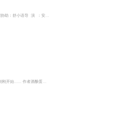
工作组 原 著 ：桔子树策 划 ：舒小语监 制 ：琳琳监 听 ：姬微编 剧 ：姚小事儿编剧协助：舒小语导 演 ：安逸后 期 ：姚小事儿手 绘 ：壹果美 工 ：周六宣 传 ：玉玑Ed填词 ：时弋瑶Ed...
青葱岁月我爱你青春成长|校园纯爱 作品简介 青春里的你就是帅气的、傻傻的，我们的故事刚刚开始...... 作者酒酿蛋演播/后期制作天使唱唱