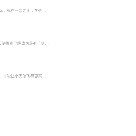
每个人都渴望幸福快乐，而幸福快乐只是一种感觉，感觉对了，幸福快乐就有了。快乐与烦忧，就在一念之间，学会反省和感恩，摒弃报怨和指责，改变不快乐的被动思维模式，学会积极主动掌控自己的命运，实现自我目标。
（对股权投资感兴趣的朋友，可以加桂曙光微信交流：samgui-jingbei） 双创潮仍在激荡，天使投资已经成为最有价值的投资方式之一，是不是有钱就能做天使投资人呢？第一个项目去哪里找？如何提高投资成功率？成为优秀的天使投资人需要具备哪些技能？如何帮助创业公司顺利走到下一轮？ 本栏目“天使说”集结了20多位中国最活跃的天使投资人的实战观点与经验。旨在帮助有兴趣进入天使投资领域的各界人士，以及正在从事投资的人士，系统学习和深入理解投资的逻辑和规律，一步步踏上专业投资之路。早期创业者和有融资需求的人士，也能从中了解投资人看项目的思路，知己知彼，更快的找到最合适的自己的投资人。 （对股权投资感兴趣的朋友，可以加桂曙光微信交流：samgui-jingbei）
每位小天使在成长过程中都会遇到各种问题，父母应当积极应对，要正确地呵护，丰其羽翼，才能让小天使飞得更高、更稳。