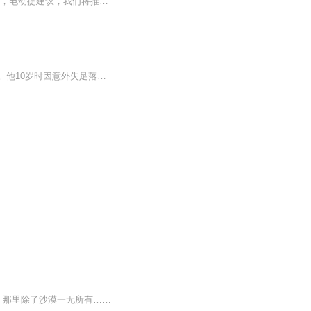
一良心作品，经典巨作，获奖小说，故事情节跌宕起伏，转折紧扣人心弦。 请大家多多支持，电动提建议，我们将推出更多的优秀作品，满足您的耳朵，震撼您的心灵。 一良心作品，经典巨作，获奖小说，故事情节跌宕起伏，转折紧扣人心弦。 请大家多多支持，电动提建议，我们将推出更多的优秀作品，满足您的耳朵，震撼您的心灵。
内容简介：小杰刚出生就被父母迫不得已丢弃在一个偏僻的小山村里，被一对农村夫妇收养。他10岁时因意外失足落水，就在他快要溺死时，一个小天使从天而降，从河里救起了他。他们分别时，小天使告诉小杰，她叫芸儿，并把自己的小挂件送给了他。10年之后，小...
，那里除了沙漠一无所有……