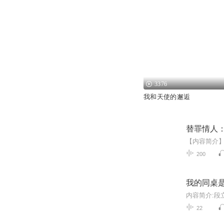
3376
我和天使的邂逅
替罪情人
200
我的同桌
22