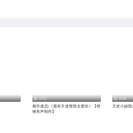
3732
1656
都市虐恋|《愿有天使替我去爱你》【铿
天使小姐我爱
锵有声制作】