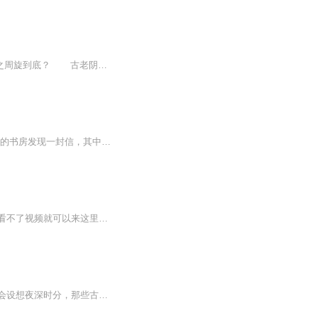
整个世间都背弃你、蔑视你，唯有魔鬼对你展露笑颜，你选择言听计从、还是誓死与之周旋到底？ 古老阴暗的巴塞罗那，雨无休无止。 穷困潦倒的落魄作家马丁，在廉价的冒险小时中无谓的燃烧生命。为了钟情的女子，马丁矢志...
记忆天使宇宙学校董事长、大发明家王亭失踪了！ 王亭的孙女、宇宙学校的学生湘湘在爷爷的书房发现一封信，其中似乎隐藏了爷爷失踪的线索。与此同时，酷帅男生诺言也在图书馆发现了写着同样内容的信，信却转眼间神秘消失。 经过最初的误解与疏离，湘湘和诺言以及聪明可人的学校小记者萱儿组成一个秘密小组，开始暗中搜寻爷爷的下落。所有的事情都和信上提到的寻宝图以及“记忆天使”有关。可是，为什么他们总觉得有双眼睛在背后注视着他们，总是有人比他们抢先一步找到新的线索……
杀戮天使-大家好！我是柠檬呀！这个专辑主要是杀戮天使的视频，如果小伙伴们没有VIP，看不了视频就可以来这里看看哟，我给大家的都是最精致的哟！希望大家看看其他的作品给我点点关注呀。以后还会出更多好玩好看的专辑哦！（所有作品为柠檬本人录制制作，...
多少人有离开平淡生活的愿望，却缺少一个计划、一种动力。多少人在走访罗浮宫的时候，会设想夜深时分，那些古希腊雕像会不会站起来，埃及石棺里的亡灵会不会活过来……，孤独漫步在午夜的博物馆是什么感觉？《天使雕像（升级版）》正是写这种内在的欲望。...