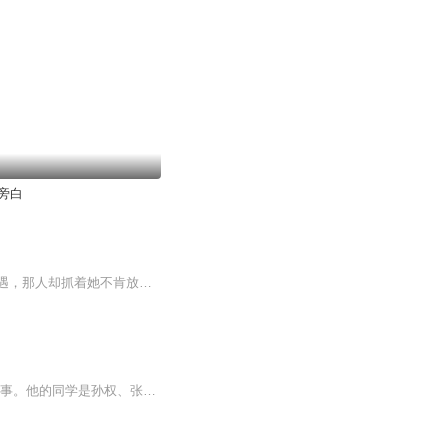
旁白
【内容简介】十年前他一句为什么死的人不是你。让她心如死灰，从此画地为牢。十年后再遇，那人却抓着她不肯放。苏澈你不是要我死么，何苦再来纠缠？隋益不，我改主意了。这次，我要你跟我一起万劫不复……【作者/主播】作者：四季逗，网络小说作家。主播：...
内容简介:段立欣著的《我的同桌是天使》讲述的是三国小学的五年级学生曹操身边发生的故事。他的同学是孙权、张飞等，司马懿成了老师，三国人物统统来客串。而更加奇怪的是，有一天，他的同桌朵朵衣服里掉下来一片羽毛，啊，这个信息被细心的曹操发现了，莫非，朵朵是天使啊，不然怎么会长着翅膀呢……