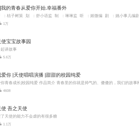
G]我的青春从爱你开始.幸福番外
1万
天使宝宝故事园
一起讲故事
5.6万
爱你 |天使唱唱演播 |甜甜的校园纯爱
4608
使 吾之天使
醒了天使的能力不会虐的有很多糖
1.1万