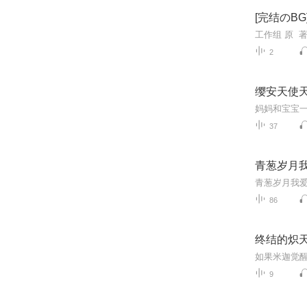
[完结のB
2
缨安天使
妈妈和宝宝
37
青葱岁月我
86
终结的炽天
如果米迦觉
9