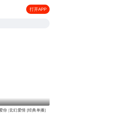
打开APP
你 |玄幻爱情 [经典单播]