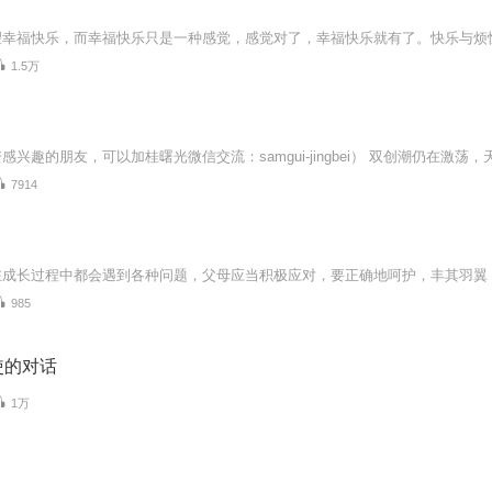
1.5万
7914
985
使的对话
1万