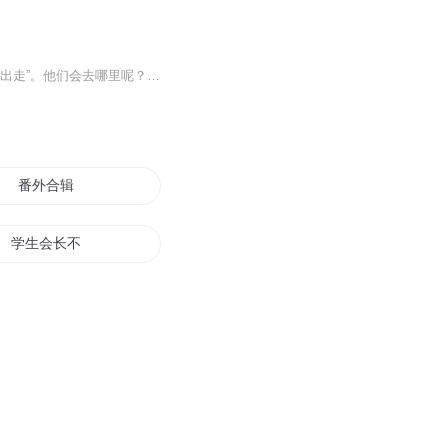
克劳迪亚厌倦了家里一成不变的生活，他想做些出人意料的事情，于是精心策划了一场“离家出走”。他们会去哪里呢？又发生了什么不可预知的轶事呢？
番外合辑
学生会长不会被里番
我是可爱的番外集
番外与短篇合集
星火燎原之番外