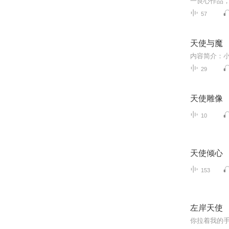
57
天使与魔
29
天使雕像
10
天使倾心
153
左岸天使
你拉着我的手