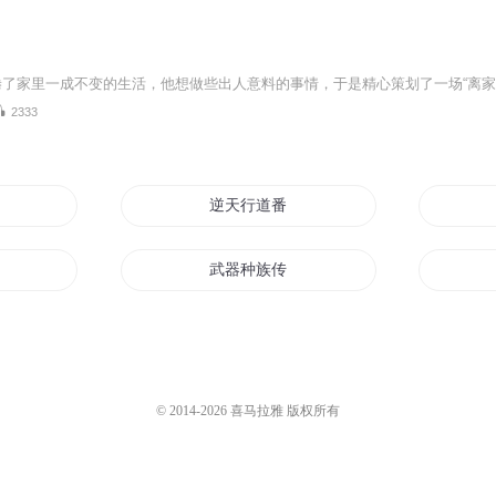
2333
逆天行道番外篇
武器种族传说之世界番外
番外
八皇时代番外
外
爱情公寓番外传
© 2014-
2026
喜马拉雅 版权所有
外
天使心跳番外的番外