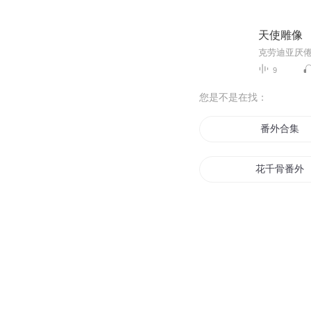
天使雕像
9
您是不是在找：
番外合集
花千骨番外
蔷薇与回家
大话西游2番
一剑行道番