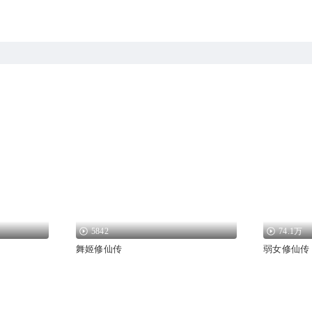
5842
74.1万
舞姬修仙传
弱女修仙传