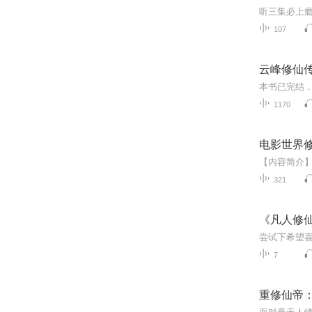
107
云峰修仙传
1170
电影世界
321
《凡人修
尝试下希望
7
重修仙帝