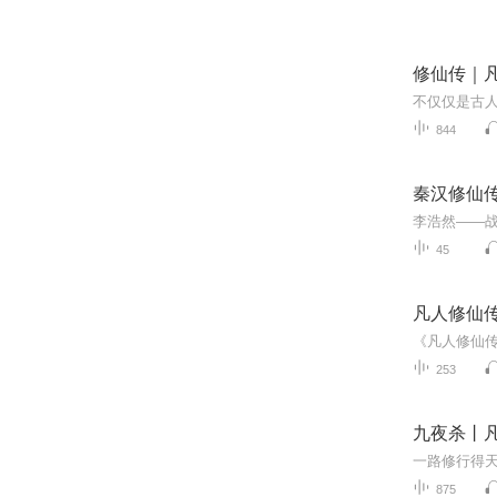
修仙传｜
不仅仅是古
844
秦汉修仙
45
凡人修仙
《凡人修仙
253
九夜杀丨
875