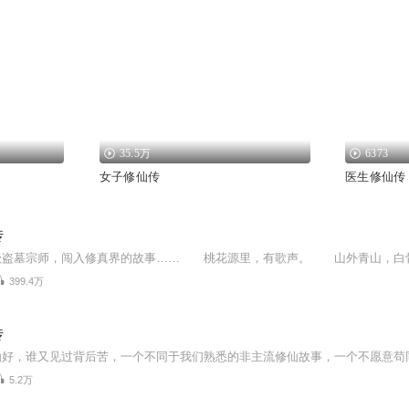
35.5万
6373
女子修仙传
医生修仙传
传
399.4万
传
5.2万