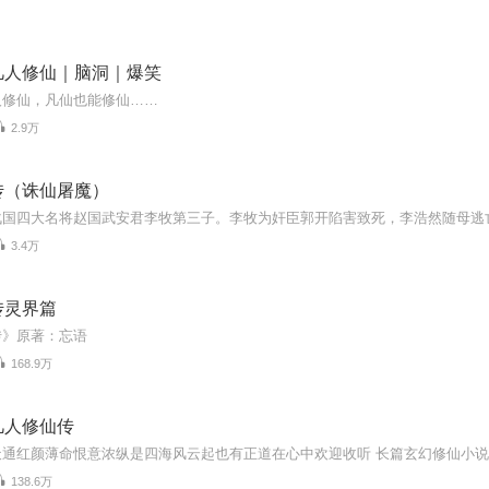
凡人修仙｜脑洞｜爆笑
人修仙，凡仙也能修仙……
2.9万
传（诛仙屠魔）
3.4万
传灵界篇
传》原著：忘语
168.9万
凡人修仙传
138.6万