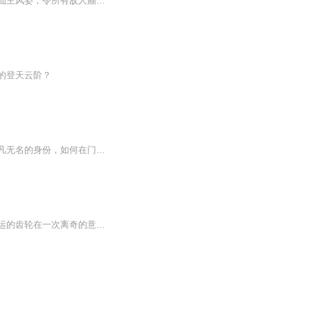
面对毫无人情味的家族，他发誓必将重临巅峰，不负红颜，傲立寰宇，令这天地颤抖，重现仙主风姿，令所有敌人颤栗。 【收听须知】
的登天云阶？
韩立一个普通山村里的穷小子，机缘巧合下成为了一个江湖小门派的记名弟子。他用这样平凡无名的身份，如何在门派中立足，又如何以平庸的资质进入到修仙的阵容中，进而笑傲立足于三界之中，又如何和其他巨枭魔头、仙宗仙师并列于山海内外。修仙界尔虞我诈、...
曾经，温觉只是一个被时间洪流淹没的普通人，过着朝九晚五、波澜不惊的日子。然而，命运的齿轮在一次离奇的意外中骤然转动，一股沉睡在他血脉深处的古老力量被瞬间激活。这股力量如同破开混沌的钥匙，开启了他通往强者之路的大门。