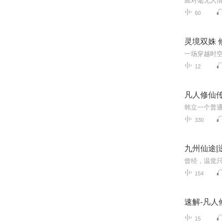
60
灵境双姝 
一场穿越时
12
凡人修仙
330
九州仙途|
154
速解-凡人
15