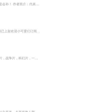
听三集必上瘾，新书上架前三个月更新不限，三月之后每天双更（可能有临时改动）。缺更必会补！ 作者简介：代表作 魔皇传奇、我冒充了天选之子… X星辰之星X：代表作 凡人修仙传3、都市极品捉鬼系统… 小说简介：主角叶林天生就一个人，但是有一天突然她可...
本书已完结，多人有声小说，凡人类体系修仙，欢迎大家订阅收藏！ ~~·~·新书已上架欢迎小可爱们订阅加收藏！·~~~~ 》》》》》》》新书火爆更新中！《我是星主》点我去听《《《《《《本专辑免费，无任何商业用途和收益，纯...
【内容简介】每部电影，都是一次脱胎换骨的历练，每部电影，也是生死难料的战斗！武侠片，战争片，科幻片，一个城市小青年，穿越在不同电影世界里，不是演员，是真人投入，没有再来一次的机会！穿越电影，体验非同一般的人生，一步步走出自己的传奇世界！...