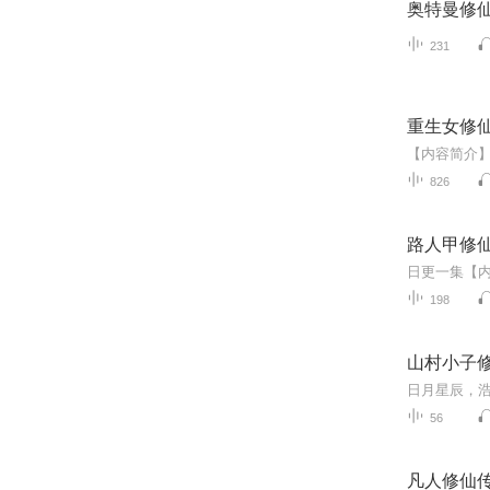
奥特曼修
231
重生女修
826
路人甲修
198
山村小子
56
凡人修仙传