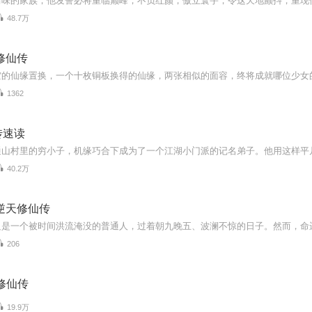
48.7万
修仙传
空的仙缘置换，一个十枚铜板换得的仙缘，两张相似的面容，终将成就哪位少女
1362
传速读
40.2万
逆天修仙传
206
修仙传
19.9万