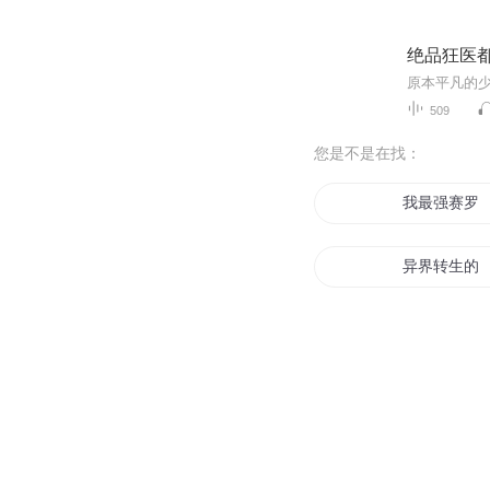
绝品狂医
509
您是不是在找：
我最强赛罗
异界转生的
一赛成名
魔尊赛罗
赛尔传说