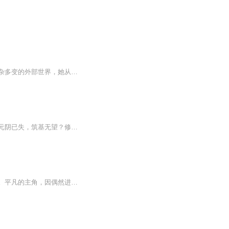
【内容简介】一个在现代被各种信息轰炸，拥有着现代思维的女子，胎穿到了异界。面对复杂多变的外部世界，她从一开始的小心谨慎，到后来逐渐放开，绽放出耀眼的光华，在这个世界留下一段独属于她自己的华丽篇章。这里没有逆天的宝物，没有如花的美男，只有...
日更一集【内容简介】修仙路上的第一个难题，不是师父离世，不是掌门女儿的刁难，而是元阴已失，筑基无望？修仙路上的第二个难题，不是被人囚禁奴役，而是筋脉尽毁，元寿将尽？师父说，你只要学会疗伤救人和保命就可以了。所以，别人修仙，或遇神杀神、逆...
日月星辰，浩渺宇宙中，存在着一处飘忽不定的神秘空间，里面的宝物，能令众人为之疯狂。平凡的主角，因偶然进入其中，命运从此转变，斗恶霸，保家国，名扬天下；为父母，闯玄界，终成霸者；救爱人，进宇宙，化身成圣。且看主角如何叱咤风云主角出身在贫寒的山村中，自幼与爷爷相依为命。至于其父母，在主角出生时，便消失不见。母亲韩映月，其实是一个隐世修真门派玄冰宗宗主的千金，因入世修炼，化身普通女子，与主角父亲，也就是除华夏四大家族外，较大的家族沈家天才沈天浪相爱。沈家自然反对，最终被驱逐家门，居住在山村中，至于主角的爷爷，并非亲生。