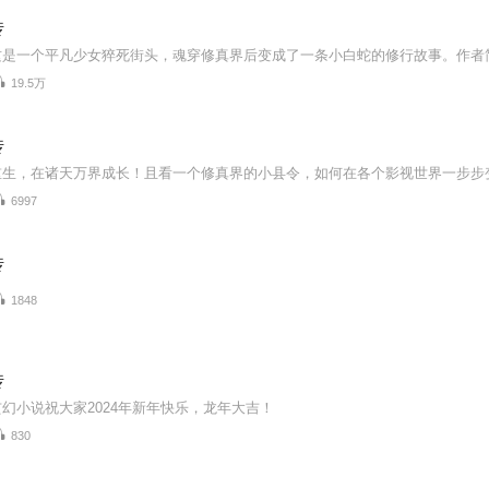
传
19.5万
传
重生，在诸天万界成长！且看一个修真界的小县令，如何在各个影视世界一步步
6997
传
1848
传
幻小说祝大家2024年新年快乐，龙年大吉！
830