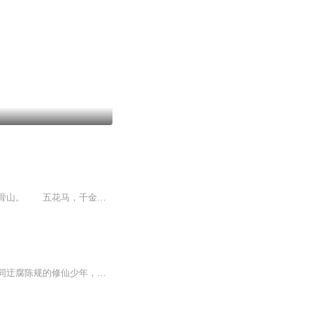
一个地球神级盗墓宗师，闯入修真界的故事…… 桃花源里，有歌声。 山外青山，白骨山。 五花马，千金裘，倚天剑。...
世人都说神仙好，谁又见过背后苦，一个不同于我们熟悉的非主流修仙故事，一个不愿意苟同迂腐陈规的修仙少年，全新的演绎模式，欢迎收听《麻辣修仙传》