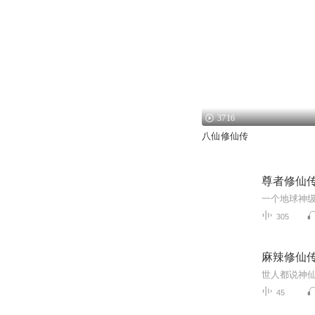
3716
八仙修仙传
尊者修仙
305
麻辣修仙
45