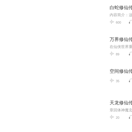
白蛇修仙
600
万界修仙
在仙侠世界
89
空间修仙
35
天龙修仙
章回体神魔玄
20