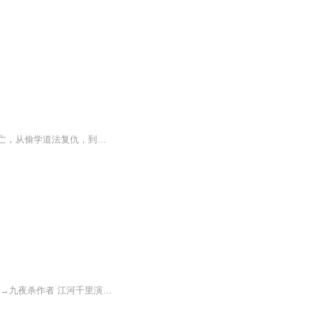
李浩然——战国四大名将赵国武安君李牧第三子。李牧为奸臣郭开陷害致死，李浩然随母逃亡，从偷学道法复仇，到洞天福地大会夺魁、大破三妖门、血战九魔山，再到寻六脉、定九鼎、毁天坛....小说集中了惊悚，武打，修仙等场面，紧凑连贯，扣人心弦且不失幽默诙谐，文字精炼，无水分。作者：沧海澜峰 广东省作家协会会员，武侠迷，自幼沉浸金庸，梁羽生，古龙，黄易作品，深受影响。演播：秦笙 资深播音员主持人，曾获“全国百优广播节目主持人”称号，作品获得金鸡百花奖提名，全国广播小说一等奖若干。更新方式：...
一路修行得天通红颜薄命恨意浓纵是四海风云起也有正道在心中欢迎收听 长篇玄幻修仙小说→九夜杀作者 江河千里演播 董小风监制 彼岸之桥