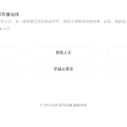
都市修仙传
8.2万
赛跑人生
赛亚人
穿越从赛亚人开始
重生之最强赛罗
扬名大师赛之战地
© 2014-
2026
喜马拉雅 版权所有
我真是赛亚人