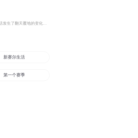
原本平凡的少年江凡，在一座荒废几百年的庙宇中，得到了神医华佗的传承，从此，他的生活发生了翻天覆地的变化。风水堪舆，岐黄要术，逆天神丹。江凡以医入道，无论多么棘手的疑难杂症，他都能妙手回春，无论多艰险的杀局，他都能一一破解。然而唯有众多美...
新赛尔生活
第一个赛季
凡尔赛只有女王
光之传说赛亚
赛尔亚传记