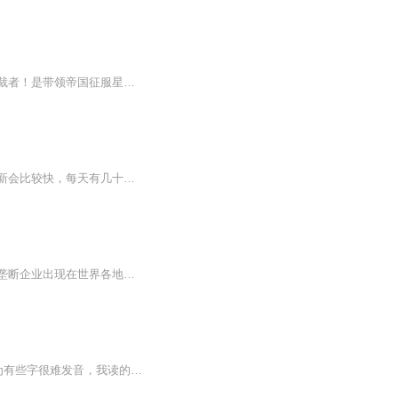
【内容简介】一觉醒来，发现自己在游戏中创造的帝国成为了现实！而自己成为了帝国的独裁者！是带领帝国征服星空？还是奴役其它种族？或是......降临地球？【作者/主播简介】作者：李氏子弟，网络小说作家。主播：金猊之声【购买须知】1、本作品为付费有声...
本书由语音合成，解放您的双眼，对声音没要求的亲们欢迎收听，因为是语音合成，所以更新会比较快，每天有几十张，一本书完本欢迎大家推荐新书。 -------------------------------------------------------------------------------------------------------------- 当整个欧洲都在梅塞斯密特机翼下战栗， 当海平面下的狼群已经撕开女王的喉咙， 当虎式坦克轰鸣着碾碎了莫斯科的城墙， 阿卡多站在众多记者面前，满脸微笑： “除了上帝，没人能阻止第三帝国的扩张。”
【内容简介】意外拥有了分裂自己的能力，一个个分裂体渗透进了社会当中，一家家托拉斯垄断企业出现在世界各地，一家近乎垄断了世界所有行业的巨型集团出现在了这颗蔚蓝的星球上。人们从遍布世界各地泰坦医疗旗下的医院出生、在泰坦教育的学校吃着泰坦农业...
注意，本节目的声音是喜马拉雅的特效，并非本人录制，但文稿编辑等全是薇花录制的~因为有些字很难发音，我读的磕磕巴巴，所以只能这样了，所以请勿网暴东汉末董卓废掉汉少帝，穿越成为刘辩的他不想重蹈历史覆辙。于是刘辩笼络了一批忠臣猛将逃反出了大汉，...