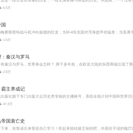
6.5万
帝国
1.6万
望：秦汉与罗马
2.8万
：霸主养成记
47.4万
马帝国衰亡史