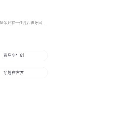
讲述“神圣罗马帝国”这个奇葩的“帝国”。读完了才发现，这就是简版的德国史。神圣罗马帝国皇帝只有一任是西班牙国王查理五世，其他的都是德国人。之所以买这本书，是因为其精美的地图，中国自古就有“左图右史”的传统，结果大多数的书都很难见到精美的地图，尤其在读外国史过程中，没有地图，读起来经常是一头雾水，这本书地图多是彩色的，用颜色区分不同的势力范围。不错。
青马少年剑
穿越在古罗马帝国
罗马战记
天马空空
书名叫神马