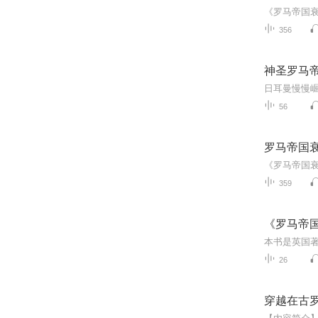
356
神圣罗马
56
罗马帝国
359
《罗马帝
26
穿越在古