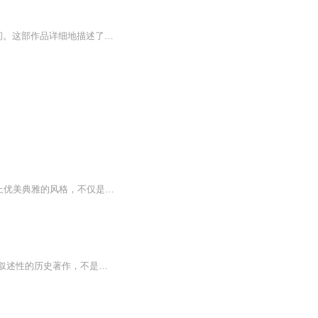
爱德华·吉本的《罗马帝国衰亡史》是一部六卷本的历史巨著，首次出版于1776年至1788年间。这部作品详细地描述了从2世纪到15世纪罗马帝国的衰落过程。吉本以他深刻的洞察力和批判性的眼光，分析了导致罗马帝国衰亡的多种因素，包括政治腐败、军事失败、经济...
《罗马帝国衰亡史》，从公元2世纪一直叙述到1453年君士坦丁堡陷落。博大雄伟的史观加上优美典雅的风格，不仅是学术名著，更是文学杰作，200年来傲视西方史学界，要是与我国的史书相比，誉之为欧洲的《史记》和《汉书》亦不为过。
本书主要论述了神圣罗马帝国将近千年的历史，但正如作者所说，他的目的不是要撰写一本叙述性的历史著作，不是要为曾经包括在神圣罗帝国版图之内的德意志和意大利撰写历史，而是要将这个帝国当作一种体制或体系来加以剖析。因而，与人们通常理解的不同，作...