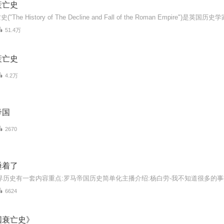
衰亡史
51.4万
衰亡史
4.2万
帝国
2670
睡着了
界历史有一套内容重点:罗马帝国历史简单化主播介绍:杨白劳-我不知道很多的事
6624
国衰亡史》