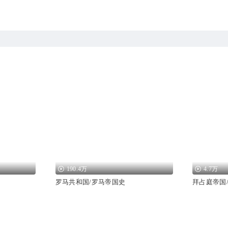
190.4万
4.7万
罗马共和国/罗马帝国史
拜占庭帝国