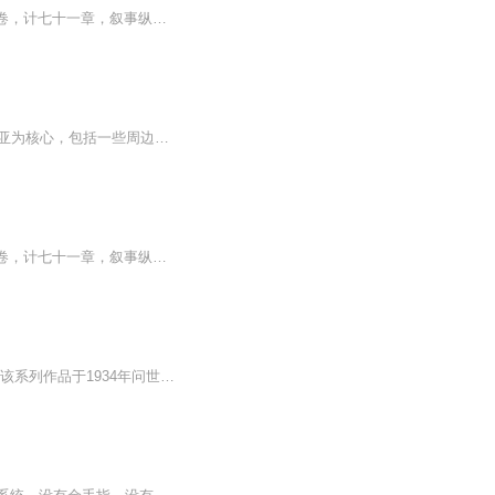
《罗马帝国衰亡史》，英国历史学家爱德华.吉本（1737年/1794年）的划时代巨著。全书六卷，计七十一章，叙事纵横一千两百五十年，从公元2世纪罗马五贤帝时期的安东尼时代起述，至公元1453年君士坦丁堡陷落、东罗马帝国覆亡为止。作者在叙述过程中，试图剖析探讨罗马，一个纵横跨越欧亚非三大洲的伟大帝国逐步走向衰亡的成因。 此书出版后，轰动整个史学界，几百年来，一直在罗马史研究领域，占据着不可替代的位置，并对后世政治和军事家的历史观和战略思维有着一定的影响。
日耳曼慢慢崛起之路 神圣罗马帝国是962年至1806年在西欧和中欧的国家，版图以日耳曼尼亚为核心，包括一些周边地区，在巅峰时期包括了意大利北部、勃艮第和弗里西亚（今低地国家）。帝国在建立初期是一个普通的封建君主制国家，皇帝拥有实际的权力。后来逐...
《罗马帝国衰亡史》，英国历史学家爱德华.吉本（1737年/1794年）的划时代巨著。全书六卷，计七十一章，叙事纵横一千两百五十年，从公元2世纪罗马五贤帝时期的安东尼时代起述，至公元1453年君士坦丁堡陷落、东罗马帝国覆亡为止。作者在叙述过程中，试图剖析...
本书是英国著名作家罗伯特·格雷夫斯的历史小说系列《罗马帝国兴亡史》中一部经典之作。该系列作品于1934年问世，由企鹅出版社出版发行。公元41年，提贝里乌斯·克劳狄乌斯被拥立为罗马帝国皇帝，他是朱利亚·克劳狄王朝第四任皇帝。被整个家族视为爱读书...