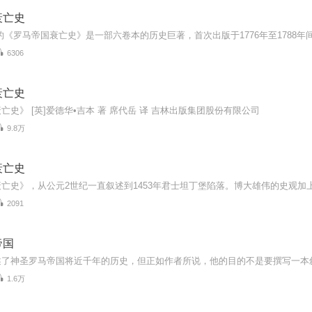
衰亡史
6306
衰亡史
亡史》 [英]爱德华•吉本 著 席代岳 译 吉林出版集团股份有限公司
9.8万
衰亡史
2091
帝国
1.6万