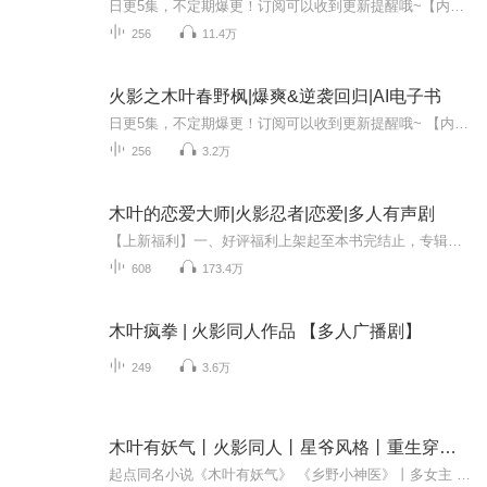
日更5集，不定期爆更！订阅可以收到更新提醒哦~【内容简介】： 忍界之巅谁为尊？当属木叶村天地一剑春野枫！忍之巅，傲世间，有我一剑便有天！纵横忍界南北，杀穿五国四村。王权所到之处，敌人片甲不留！木叶村第五代火影春野枫，参上！（主角春野枫的成长...
256
11.4万
火影之木叶春野枫|爆爽&逆袭回归|AI电子书
日更5集，不定期爆更！订阅可以收到更新提醒哦~ 【内容简介】 在忍界动荡的火影世界，春野枫，一个本是平凡的灵魂，却在命运的玩笑下踏入异世。十年光阴，他未曾依赖那每日三次的抽奖奇遇，仅凭坚韧与汗水，于十岁之龄觉醒尾兽之力、掌握王权之剑，更修得...
256
3.2万
木叶的恋爱大师|火影忍者|恋爱|多人有声剧
【上新福利】一、好评福利上架起至本书完结止，专辑满分好评加25字以上跟专辑内容相关的优质评论(系统盖章），可获得1.8元红包一个;二、月票福利截止9月30日，月票榜月榜前十的小耳朵，每票0.5元;三、收听福利截止9月30日，收听榜月榜前三的小耳朵，可获得...
608
173.4万
木叶疯拳 | 火影同人作品 【多人广播剧】
249
3.6万
木叶有妖气丨火影同人丨星爷风格丨重生穿越丨二次元丨系统流 | 金手指丨重生爽文
起点同名小说《木叶有妖气》 《乡野小神医》丨多女主 | 风流丨逆袭丨系统丨美女 | 扮猪吃虎 是太阳出来了吗？众人下意识抬头。……不对！不是太阳！此时天边一颗巨大的金色流星，如同太阳一样横空出世，划破了朦胧的天际之后疾驰而下！“那、那是什么？”...