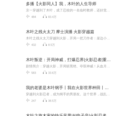
多播【火影同人】我，木叶的人生导师
京一穿越到了木叶，成了忍校的一名临时教师，还好觉醒了导师系统。教导别人就能获得奖励。于是，京一开始了忍界“教师”生涯。多年后。木叶大楼外，数尊须佐能乎傲立，诸多大小...
484
83.4万
木叶之残火太刀 摩士演播 火影穿越篇
木叶之残火太刀穿越到火影，开局一把刀作者：崖边小憩 演播：摩士
432
8.5万
木叶叛逆：开局神威，打爆忍界|火影忍者|重生复仇爽文|VIP免费
剧情简介：穿越火影，开局斩黑绝、夺双神威！从血月下的绝望少年，到掌控八尾、七尾的第六代暗影，他一路颠覆命运：与大蛇丸联手，完美移植初代细胞，再现忍者之神！五影会谈上以一敌五，树界降诞震撼全场，逼得五大国承认幽影村！木叶暗部、泷之国大名、...
583
33.6万
我的老婆是木叶纲手丨我在火影世界种田丨狗粮文
穿越到火影忍者，成为纲手的男朋友。这个世界，战乱连绵不休，神经病天才执着又奇葩。 为了纲手的火影大业，种花家自身的天赋觉醒，他手握屠龙之术决定开展一场轰轰烈烈的改……哦不对，种田。于是一场特殊的变化在忍界悄然发生。：宇智波止水、鼬、带土全...
247
38.5万
木叶之旗木家的快乐风男|AI电子音|火影忍者