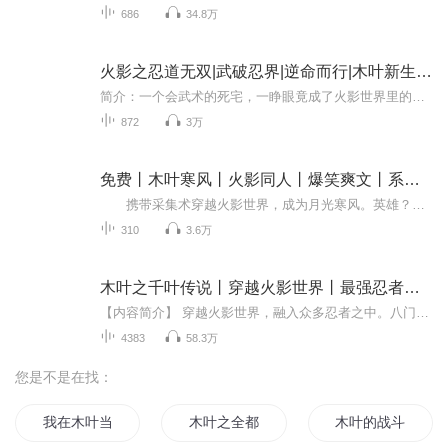
686
34.8万
火影之忍道无双|武破忍界|逆命而行|木叶新生再续火
简介：一个会武术的死宅，一睁眼竟成了火影世界里的落魄幻术下忍！木叶风云再起，他靠一身功夫，走出一条属于自己的忍道！看他如何搅动忍界，重振家族荣光！ 小耳朵们新年第一本，让我们重温经典，忍道无双！！马年大吉，万事顺利！
872
3万
免费丨木叶寒风丨火影同人丨爆笑爽文丨系统流
携带采集术穿越火影世界，成为月光寒风。英雄？这辈子都不可能当英雄，只能做做后勤摸摸尸体这样子，进停尸房的感觉就跟回家一样，里面各个都是人才，写轮眼、白眼、冰遁、尸骨脉，我超喜欢那里的！新人作品，量大管饱，每日五更，不定时爆更！初来乍...
310
3.6万
木叶之千叶传说丨穿越火影世界丨最强忍者丨火影忍者经典同人小说|多人有声剧
【内容简介】 穿越火影世界，融入众多忍者之中。八门遁甲、忍术奥义……原来穿越并不是没有携带任何天赋，而是，还没有发现而已！木叶史上最强忍者，传奇之路开始……呃……别说我谦虚，低调啊……本书不拆原作CP，这是一个生活在火影世界中的故事，精彩火...
4383
58.3万
您是不是在找：
我在木叶当火神
木叶之全都要系统
木叶的战斗大师