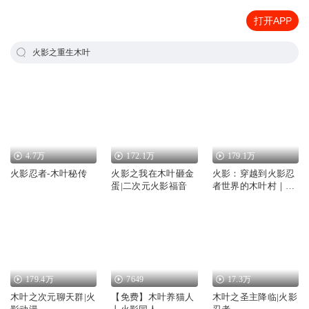
打开APP
火影之重生木叶
4.7万
172.1万
179.1万
火影忍者-木叶秘传
火影之我在木叶砸金
火影：穿越到火影忍
蛋|二次元火影福音
者世界的木叶村｜最
强火影诞生
179.4万
7649
17.3万
木叶之次元聊天群|火
【免费】木叶养猫人
木叶之圣主降临|火影