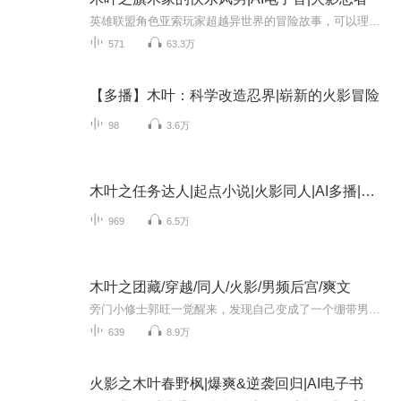
英雄联盟角色亚索玩家超越异世界的冒险故事，可以理解为一个游戏宅跑到异世界开始冒险的欢乐故事，
571
63.3万
【多播】木叶：科学改造忍界|崭新的火影冒险
98
3.6万
木叶之任务达人|起点小说|火影同人|AI多播|少年|历险|重生|任务
969
6.5万
木叶之团藏/穿越/同人/火影/男频后宫/爽文
旁门小修士郭旺一觉醒来，发现自己变成了一个绷带男，身边还躺了个流泪的紫发美人，门外候着无数带着动物面具的马仔……
639
8.9万
火影之木叶春野枫|爆爽&逆袭回归|AI电子书