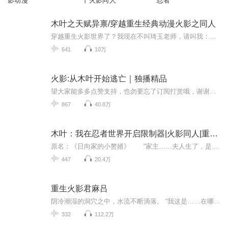
影动漫
丨火影同人
忍者
木叶之天赋异禀/穿越重生经典动漫火影之同人
穿越重生火影世界了？我现在不叫琦玉老师，请叫我：宇智波...！看我如何天赋异禀制霸火影！正经的二次元穿越火影世界躺平爽文，生为宇智波，忍界的风云人物，揭开全新的忍术传奇，掌控忍术的极致，看我如何用天赋异禀改写历史！
641
10万
火影:从木叶开始逃亡｜独播精品
望大家能多多点赞支持，也勿要忘了订阅打赏哦，谢谢大家 ^_^【内容简介】 凡事总须研究，才会明白含义。穿越者千叶白石拿起了一本名为《火的意志》的书籍。扳开一看，上面的东西毫无营养，木叶村的历史也没有年代，只是歪歪斜斜的每一页上都...
867
40.8万
木叶：我在忍者世界开启限制器|火影同人|重生|最强火影忍者诞生|多人有声剧
原名：《日向家的小赘婿》 “家主……夫人生了，是个女孩。” 庭院内，板着脸的日向日足严肃朝着凉介开口，“从今天开始，你将入赘我们日向主家一脉，成为雏田的夫婿。” “是。” 有着稚嫩脸庞的凉介显得很是成熟。 作为穿越客，他有着自...
447
20.4万
重生火影君麻吕
阴冷潮湿的洞穴之中，水流不断滴落。 “我这是……在哪里……” 一声稚嫩的声音响起，肤色惨白的少年缓缓苏醒。 昏暗的光线之下，少年在一旁的水洼上看到自己如今的面容。 白发、绿色瞳孔、红色眼影，白皙的皮肤，眉间的两个红点，十岁左右的少年容貌…… ...
332
112.2万