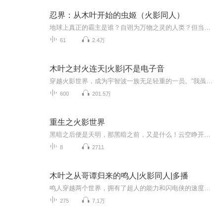
忍界：从木叶开始的虫姬（火影同人）
地球上真正的霸主是谁？自诩为万物之灵的人类？但当蜜蜂不再采蜜，人类的文明就会走向终结。或许有一天外星人来临，他们不一定会研究人类的社会，但绝对会研究昆虫的社会。这种小东西遍布着世界各个角落，有着加起来比其他生物种类更多的数量。其一举一动...
61
2.4万
木叶之封火连天|火影|不是电子音
穿越火影世界，成为宇智波一族无足轻重的一员。“我虽微末凡尘，但也心向天空！”我们的目标是：飞上天和大筒木辉夜肩并肩！
600
201.5万
重生之火影世界
黑暗之后便是天明，那黑暗之前，又是什么！云空睁开双眼，一幕幕的厮杀场景划过脑际，眼前的世界陌生且熟悉。天下大事浩浩荡荡，顺之者昌，逆之者亡。想要活下去，就要懂得审时度势。云空手中的苦无插入身前忍者的心脏中，早已经分不清溅在脸上是雨水泪水还是血水...
8
2711
木叶之从哥谭归来的鸣人|火影同人|多播
鸣人穿越两个世界，拥有了超人的能力和闪电侠的速度，制霸忍者世界！！！！！
275
7.1万