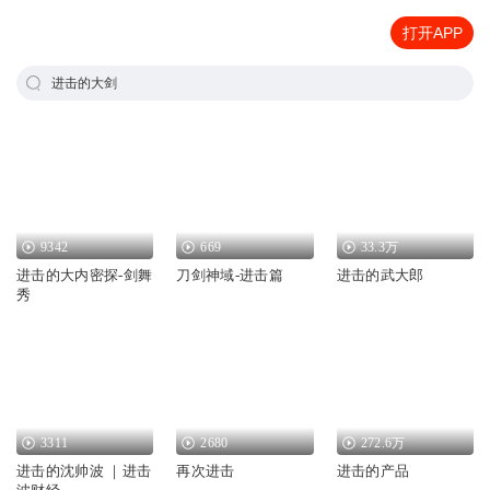
打开APP
进击的大剑
9342
669
33.3万
进击的大内密探-剑舞
刀剑神域-进击篇
进击的武大郎
秀
3311
2680
272.6万
进击的沈帅波 ｜进击
再次进击
进击的产品