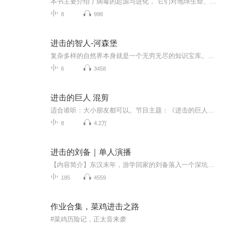
本书主要介绍了病毒的起源与进化， 它们对地球生命、人类生产和生活产生的巨大影响，以及人类与病毒之间永无止境的抗争。 不可否认，病毒是自然创造的冷血杀手。新冠、甲流、埃博拉、SARS，这些病毒让人类措手不及，它们本来只攻击蝙蝠、老鼠或鸟类等，怎...
8
998
进击的智人-河森堡
复杂多样的自然界本身就是一个无穷无尽的知识宝库。数十万年前的旧石器时代，一个被大自然筛选的人种——智人，伴随着各式各样的匮乏压力，逐渐成为世界的主宰者。十万年后的我们，依然生活在巨大的历史惯性之中。智人是如何顺利通过造物主的层层考验，最...
6
3458
进击的巨人 混剪
适合谁听：大小朋友都可以。节目主题：《进击的巨人》。主播寄语：为人类献出心脏！
8
4.2万
进击的刘备｜单人演播
【内容简介】东汉末年，游学回家的刘备落入一个深坑，发现了来自二十一世纪的天人留下的天书三卷，自以为得到了天命传承。但很快他发现，拥有天书的人远不止他自己，而各种挑战纷至沓来，一部部天书纷纷现世。天人，历史，诡道，科学，天书的秘密将改变这...
185
4559
作业合集，菜鸡进击之路
#菜鸡历险记，正太音来袭