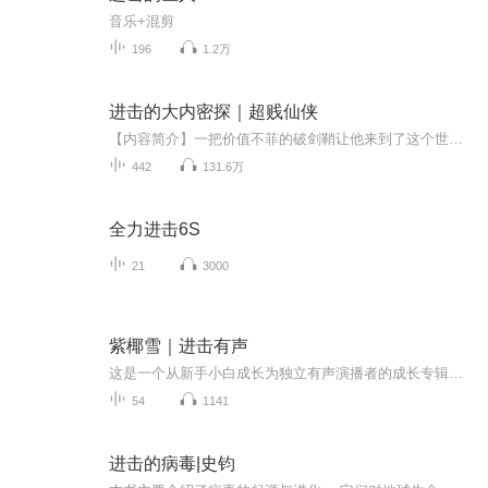
音乐+混剪
196
1.2万
进击的大内密探｜超贱仙侠
【内容简介】一把价值不菲的破剑鞘让他来到了这个世界！他师从零零发却是个耍贱的人！他有个坐轮椅的红颜知己，可这残疾人非要当什么四大名捕！他收个号称独孤求败的弟子，可这丫好好的天外飞仙不练偏要玩什么飞剑！他喜欢撬长眉的墙角，如果李英琼不是个...
442
131.6万
全力进击6S
21
3000
紫椰雪｜进击有声
这是一个从新手小白成长为独立有声演播者的成长专辑大家好，我是紫椰雪，在普通话这一口上摸爬打滚了大半生，成为了一名九九新的有声演播小粉丝。因为爱学习，也喜欢挑战自我，因此有了这一站在这张专辑里，除了我自己的试音音频、周作业的作品，我还会不...
54
1141
进击的病毒|史钧