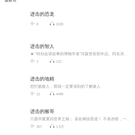
波财经
进击的恐龙
8
1028
进击的智人
★ “特别会讲故事的博物学者”河森堡首部作品。同名演讲《进击的智人》播放量破亿次。★ 用故事表达人文之趣。国家博物馆讲解员8年知识沉淀，听河森堡讲故事，知百万年人类史。★ 文化界、历史界、科普界倾力推荐。他的作品让马未都感叹后生可畏；蔡康永...
2
122
进击的地精
想打败敌人，那就一定要深刻的了解敌人
21
4488
进击的猴哥
只愿华夏重回世界之巅； 喜欢糊说⑧道！ 不喜勿喷，一笑了之！
307
1.5万