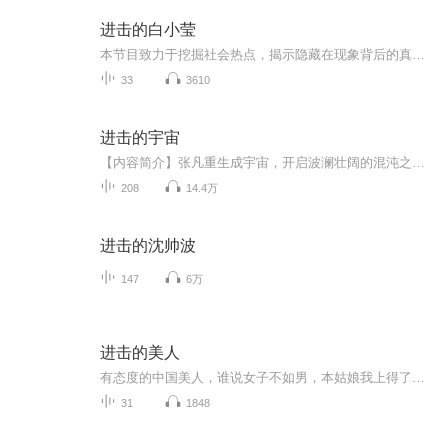
进击的白小莹
本节目致力于挖掘社会热点，揭示隐藏在现象背后的真相，用犀利的视角和深入的剖析，为广大听众带来一场思想的盛宴。在这里，作为白小莹超级铁粉，我们将勇敢地面对现实，批判不良现象，传播正能量，为公平正义发声。
33
3610
进击的宇宙
【内容简介】张凡重生成宇宙，开启波澜壮阔的混沌之旅。炫光宇宙，寂灭宇宙，神奇造化迷宫，诡异时间回廊，巨无霸多元宇宙，纷至沓来，无限精彩 为追求传说中的超维宇宙，张凡偷偷跑去别的宇宙，从凡人开始历练，无意中引来无数牛逼系统附身。【作者/主播...
208
14.4万
进击的沈帅波
147
6万
进击的美人
有态度的中国美人，谁说女子不如男，本姑娘我上得了厅堂，下得了厨房。服侍得了皇上，安定得了朝堂。万一长关砉然破，美人如玉剑如虹。
31
1848