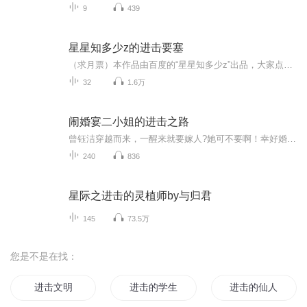
9
439
星星知多少z的进击要塞
（求月票）本作品由百度的“星星知多少z”出品，大家点个关注和订阅，投个月票，求求了（因为没有什么可起的名字，所以所有的片段都叫进击要塞）
32
1.6万
闹婚宴二小姐的进击之路
曾钰洁穿越而来，一醒来就要嫁人?她可不要啊！幸好婚宴之上有人来闹，岂不是救了她。可奈何原本是废柴武徒的夏家二小姐嫁不出去只能面对家族考核，考核不通过怎么办？逐出家门！机缘巧合之下开启了曾钰洁的术士之路，然而在一次任务中误杀了暗影堡少堡主，...
240
836
星际之进击的灵植师by与归君
145
73.5万
您是不是在找：
进击文明
进击的学生
进击的仙人