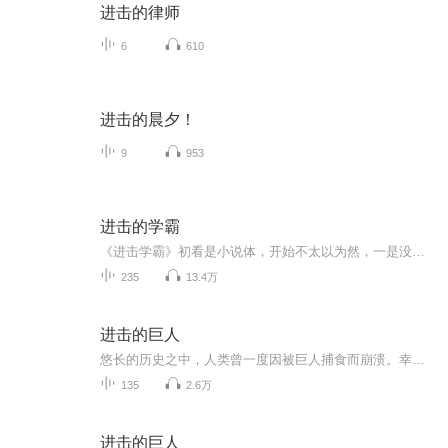
进击的律师
6
610
进击的晨夕！
9
953
进击的学霸
《进击学霸》初看是小说体，开始不太以为然，一是没有过多时间看小说，二是好多年也不习惯看小说了。然而在我不经意间看了一章后，又骤然刷新了我的认知。在这部书里，仿佛又见当年自己学习的身影......这部小说，真实的描述了中学生们日常学习生活，有锐...
235
13.4万
进击的巨人
悠长的历史之中，人类曾一度因被巨人捕食而崩溃。幸存下来的人们建造了一面巨大的墙壁，防止了巨人的入侵。不过，作为「和平」的代价，人类失去了到墙壁的外面去这一「自由」……主人公艾伦·耶格尔对还没见过的外面的世界抱有兴趣。在他正做著到墙壁的外...
135
2.6万
进击的巨人