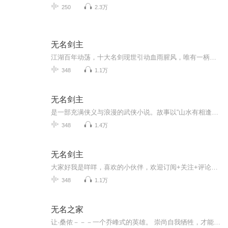
250
2.3万
无名剑主
江湖百年动荡，十大名剑现世引动血雨腥风，唯有一柄无铭古剑，藏于市井尘埃。少年自荒岭走出，无名无姓，唯剑随身，这柄斑驳古剑中，竟寄宿着历代侠魂与不为人知的秘辛。宿命与挣扎他本是孤星命格，自幼历经磨难，却在剑狱中意外唤醒古剑之力，从此卷入正...
348
1.1万
无名剑主
是一部充满侠义与浪漫的武侠小说。故事以“山水有相逢，万事皆我愿”为引，讲述了一个平凡少年身怀虎魄之秘，误入江湖，因爱起誓，为情所困，历经十年江湖风雨，最终落花踏尽，一壶浊酒喜相逢，将江湖旧事与儿女情长皆付笑谈中的故事[
348
1.4万
无名剑主
大家好我是咩咩，喜欢的小伙伴，欢迎订阅+关注+评论+转发
348
1.1万
无名之家
让·桑侬－－－一个乔峰式的英雄。 崇尚自我牺牲，才能成就英难。 小说以1837年加拿大民族独立运动为历史背景，讲述了一批爱国志士为争取民族独立抗击英国殖民者的可歌可泣的事迹。主人公让·桑侬是一位年轻、忠诚、智勇双全的爱国者，一位在加拿大家喻户...