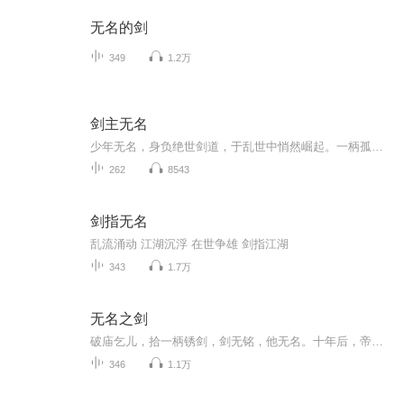
无名的剑
349
1.2万
剑主无名
少年无名，身负绝世剑道，于乱世中悄然崛起。一柄孤剑，一身傲骨，斩尽邪魔，破尽天道枷锁。不问姓名，不慕虚名，只以手中之剑，护心中之道。从凡尘微末到剑道至尊，一路披荆斩棘，谱写一段无名亦无敌的热血传奇。
262
8543
剑指无名
乱流涌动 江湖沉浮 在世争雄 剑指江湖
343
1.7万
无名之剑
破庙乞儿，拾一柄锈剑，剑无铭，他无名。十年后，帝城擂鼓，他踏血登阙，拔剑指向九霄：无名？自此天下只闻剑名，不敢呼其人！昔日被呼野狗，今朝令神龙噤声。剑锋所指，王座崩塌，苍穹开裂；被笑：“无名之辈，敢剑指苍穹？”抬手剑落，天下无人不服。“...
346
1.1万