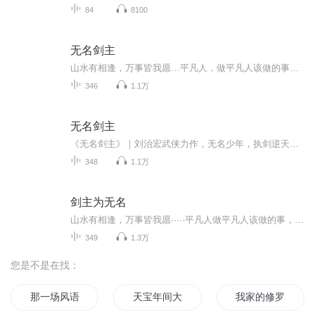
84
8100
无名剑主
山水有相逢，万事皆我愿…平凡人，做平凡人该做的事；武道者，做武道者该做的事。我呢？做自己该做的事… 三十年前，江湖动荡，各派为争夺武林圣人遗留的奇珍异宝厮杀不休。此时，魔教「天诀门」悄然崛起，势力直逼丐帮。名门正派相继收到诡异的「乌开盒...
346
1.1万
无名剑主
《无名剑主》｜刘治宏武侠力作，无名少年，执剑逆天；十大名剑，江湖争霸。魔教权谋，身世谜局；快意恩仇，侠义无双。传统武侠风骨，网文爽感节奏，一剑定乾坤，少年成剑主！《无名剑主》，以无名少年携神秘古剑闯荡江湖为主线，融合废柴逆袭、剑主争霸、...
348
1.1万
剑主为无名
山水有相逢，万事皆我愿·····平凡人做平凡人该做的事，武道者，做武道者该做的事，我呢，做我该做的事···
349
1.3万
您是不是在找：
那一场风语月夜的事
天宝年间大梦一场
我家的修罗场