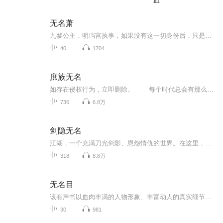
血
无名萧
九黎公主，明珰宫执事，如果没有这一切身份后，只是普通人的殷灵璇，何去何从？当一切走上正轨，再遇旧爱，新欢与旧爱，又如何抉择？且看短篇，演绎一生。
40
1704
庶族无名
如存在侵权行为，立即删除。 每个时代总会有那么几个天才人物犹如彗星一般耀眼，那些名流千古的，固然不乏天纵奇才，但那些被淹没在历史长河之中的人才，又有多少？陈默最初的梦想，只是希望能够光耀自己家族，让自己这个庶族成为真正的士族，压过主家...
736
6.8万
剑隐无名
江湖，一个充满刀光剑影、恩怨情仇的世界。在这里，有无数的剑客为了名利、为了道义、为了心中那把剑而拼搏。然而，在这茫茫江湖之中，却有一位剑客，他没有显赫的出身，没有惊天动地的名号，却以他那绝世的剑术和深邃的剑道，悄然站在了江湖之巅，他就是...
318
8.8万
无名目
该有声书以血肉丰满的人物形象、丰富动人的真实细节和比较深刻的思想内涵而见长，绝对是一部不容错过的一流精品。在前几个月国产警匪剧连续出台而且质量谁也不比谁低的背景下，《永》剧竟然一花怒放还格外好看。
30
981