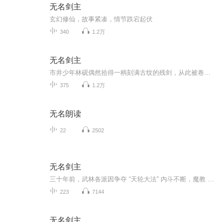
无名剑主
玄幻修仙，故事紧凑，情节跌宕起伏
340
1.2万
无名剑主
市井少年林砚偶然拾得一柄刻满古纹的残剑，从此被卷入江湖暗流。他隐去姓名，凭半生所学的粗浅剑技闯秘境、斗豪强，却意外撞破家族当年被灭门的线索。从避祸逃亡到主动寻踪，他在刀光剑影中打磨剑心，于阴谋诡谲里坚守道义，最终以 “无名” 之身破尽江湖...
375
1.2万
无名朗读
22
2502
无名剑主
三十年前，武林各派因争夺 “天轮大法” 内斗不断，魔教 “天诀门” 趁机崛起，血洗少林、武当等名门正派。原武林名宿万山无杰因竞选盟主失利怀恨在心，竟是天诀门幕后天主，妄图称霸江湖。危急之际，“食不败” 云仙子的徒弟谭琴嫣与师兄丁鸿宇携手，历经...
223
7144
无名剑主