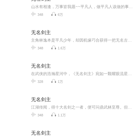
山水有相逢，万事皆我愿~~平凡人，做平凡人该做的事，武道者，做武道者该做的事，我呢？做自己该做的事~
348
6万
无名剑主
主角林逸本是平凡少年，却因机缘巧合获得一把无名古剑，从此踏上修真之路。这把剑看似普通，却蕴含着神秘力量与古老秘密。历经磨难，结识志同道合的伙伴，与邪恶势力展开较量。无名剑的来历逐渐揭晓，它与一个古老门派的兴衰紧密相连，背后隐藏着惊天动地...
348
1.6万
无名剑主
在武侠的浩瀚星河中，《无名剑主》宛如一颗耀眼流星，划破夜空，带来震撼视听盛宴！本有声书专辑，以跌宕起伏的情节为刃，斩开平凡生活的枷锁，带你直抵热血沸腾的江湖世界。无名剑客初入江湖，便卷入天决门的纷争漩涡，魔界幽灵的阴森气息如影随形，十大...
328
1万
无名剑主
江湖传闻，得十大名剑之一者，便可问鼎武林至尊。但当所有名剑都剑主有归时，一个无名之辈，该如何在这纷杂的江湖中，杀出一条自己的血路？《无名剑主》讲述了这样一个奇异的故事：一个来自异世界的灵魂，意外坠入这个以名剑定乾坤的汉家江湖。此时十大名...
348
1.1万
无名剑主