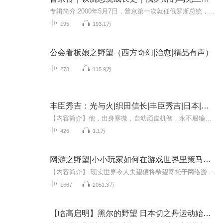
专辑简介 2000年5月7日，普京第一次就任俄罗斯总统，他在就职演说中说，他要保护好俄罗斯，捍卫俄罗斯公民的利益，改善人民的生活，时至22年后的今天，他用实际行动证明了俄罗斯的崛起。 回顾铁腕总统成长史，让我们从1952年的列宁格勒说起。 成功不是偶然...
195
193.1万
公会看板娘之野望（西方奇幻|治愈|精品有声）
278
115.9万
丰臣秀吉：光与火|织田信长|丰臣秀吉|日本|战国|AI电子书
【内容简介】他，出身寒微，自幼顽皮机智，永不服输。当他离家流浪、三餐不继之时，依然夸口要夺取天下，拯救万民。他从牵马的低微仆从起家，与一代豪杰织田信长的命运紧紧地联系在一起。日本文坛巨擎、《德川家康》作者山冈庄八，以文学化的传奇之笔，再...
426
1.1万
网游之野望|小小玩家如何在游戏世界里策马奔腾重获新生
【内容简介】 现实世界令人失望便将希望寄托于网络游戏世界中，这是很多网游玩家的真实写照，主角秦胄，在开篇就是现实中一个不折不扣的失败者，甚至失败到家了，游戏成了他唯一的希望，几乎是他生活的全部，因为游戏中给了他想要的一切，包括名誉，权利，...
1667
2051.3万
【临高启明】黑尔的野望 日本切之丹运动始末 第二卷