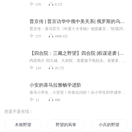
576
8.2万
普京传 | 普京访华中俄中美关系| 俄罗斯的乌克兰野望 | 新视角解说俄乌冲突
普京传：喜马官方《年度十大专辑》他曾豪言：“给我20年时间，还你一个奇迹般的俄罗斯！”他是俄罗斯的“铁腕总统”，影响世界的“万人迷”这个男人不简单，他上天入海，骑马驾机，开得了枪，唱得了歌，游泳无出其右，柔道横扫天下……难怪有人说，普京才...
272
4496.4万
【四合院：三藏之野望】四合院 |权谋逆袭 |年代穿越 |历史架空 |异能爽文
内容简介 四九城、大杂院，老婆孩子热炕头。老婆多、钞票多，莺歌燕舞留传说。黄三藏离奇穿越回激情年代，意外成为了四九城的【韦爵爷】……凭借前世的记忆，从一个轧钢厂的【扫地僧】，紧抓时代风口，成为四九城的顶级富豪！与99个女人过起了没羞没臊的生...
134
20.7万
小安的喜马拉雅畅学进阶
喜马小学生，小安安！向各位问好！从小学生到学成毕业！需要您的助力和支持！更希望批评指正多多益善……小安安以声音广交天下朋友，我希望将有温度的声音传遍全球！在这里您会看到我的每份作业！或许仅此而已，没关系不积跬步无以至千里么！
11
688
您是不是在找：
木南野望
野望的风筝
小兵的野望