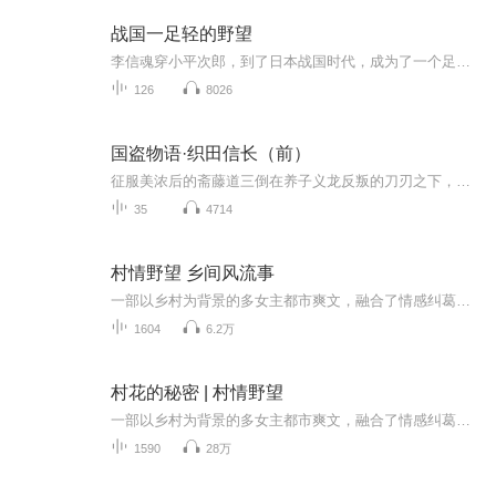
战国一足轻的野望
李信魂穿小平次郎，到了日本战国时代，成为了一个足轻，一开始只想混个武士改善一下生活水平。可是现实很残酷，为了能够在这乱世活下去，他不得不一点一点的往上爬，最后爬上了天下人的位...
126
8026
国盗物语·织田信长（前）
征服美浓后的斋藤道三倒在养子义龙反叛的刀刃之下，他将自己统一天下的美梦寄托于女婿织田信长。奇袭今川义元初崭头角的信长伺机为岳父道三报仇，得到贤臣木下藤吉郎和竹中半兵卫的相助智取美浓。志在上京的信长接着又准备称霸京都地区……...
35
4714
村情野望 乡间风流事
一部以乡村为背景的多女主都市爽文，融合了情感纠葛、权力斗争与乡村风情。开局罗志被女朋友骗走房产，故事围绕男主罗志与多位女性角色的复杂关系展开，充满欲望与情感的碰撞
1604
6.2万
村花的秘密 | 村情野望
一部以乡村为背景的多女主都市爽文，融合了情感纠葛、权力斗争与乡村风情。开局罗志被假女友骗走房产，故事围绕男主与多位女性角色的复杂关系展开，充满欲望与情感的碰撞
1590
28万