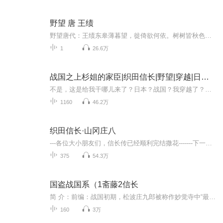
野望 唐 王绩
野望唐代：王绩东皋薄暮望，徙倚欲何依。树树皆秋色，山山唯落晖。牧人驱犊返，猎马带禽归。相顾无相识，长歌怀采薇。译文傍晚时分站在东皋纵目远望，我徘徊不定不知该归依何方，层层树林都染上秋天的色彩，重重山岭披覆着落日的余光。牧人驱赶着那牛群返还家园，猎人带着猎物驰过我的身旁。大家相对无言彼此互不相识，我长啸高歌真想隐居在山冈！
1
26.6万
战国之上杉姐的家臣|织田信长|野望|穿越|日本战国|姐姐后宫|多人|热血漫画同人
不是，这是给我干哪儿来了？日本？战国？我穿越了？！！！打打杀杀的多烦啊，除非……除非我的主公是个美女桥豆麻袋！！！美女你叫什么？长尾景虎！那不就是日后的上杉谦信！原来这个世界里的上杉谦信还真是个妹子，那你要我给你当家臣也不是不可以日本的...
1160
46.2万
织田信长·山冈庄八
---各位大小朋友们，信长传已经顺利完结撒花-------下一本《平家物语》正在每周更新中，欢迎收听哈~--人生五十年如梦亦如幻有生斯有死壮士何所患——敦盛《织田信长（上下册）》中他，是日本历史上最让人折服的武将，日本战国时期开创统一大局的杰出统帅。 他，幼年时粗狂莽撞、我行我素，不修边幅的外表下，隐藏着一颗匡正天下的勃勃野心，然而燕雀不知鸿鹄之志，众人视之为缺乏才智、难当大任的“尾张大呆瓜”。 他，二十七岁在桶狭间之战以寡敌众，从此名震天下。后以“天下布...
375
54.3万
国盗战国系（1斋藤2信长
简 介：前编：战国初期，松波庄九郎被称作妙觉寺中“最聪明的法莲房”，心有觉悟而蓄发还俗。他用计获取了京都油商奈良屋的巨额家产，经过周密细致的调查，决定将美浓国作为“盗国”的起点！序篇描写了战国的革命儿斋藤道三如何在年轻时代有勇有谋地从一介浪人之身摇身变为美浓国主土岐赖艺的心腹，作者以独特的历史观与洞察力揭开了宏伟壮大的历史篇章。 后编：能沉得住气等候时机的是智者。一旦时机来临，瞬息间一气呵成者是英雄。——这是庄九郎的信念。庄九郎正是智者，也是英雄。面对内乱和...
160
3万