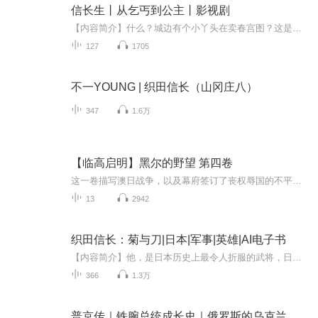
信长生丨从乞丐到公主丨影视剧
【内容简介】什么？城边有个小丫头在卖春宫图？这是哪家小娘子如此不检点！什么？卖画的小丫头害死了国公？这人怎么如此恶毒？什么？卖画的小丫头变成公主了？天呐这世道不讲理啊！什么？小丫头救出了百姓丢失的孩子？果然人不可貌相！什么？小丫头要嫁去...
127
1705
不一YOUNG | 织田信长（山冈庄八）
347
1.6万
【临高启明】黑尔的野望 第四卷
这一卷描写澳日战争，以及幕府签订了丧权辱国的不平等条约
13
2942
织田信长：菊与刀|日本|军事|英雄|AI电子书
【内容简介】他，是日本历史上最令人折服的武将，日本时期开创统一大局的杰出统帅。狂放不羁却思虑缜密 懂得忍让雌伏，也敢于大胆行事 积极引进西方器械和宗教，也保留着日本武士极重名誉的特质 有人说他“先破坏再建设”，是“风云儿”、“革命家” 也有...
366
1.3万
普京传｜铁腕总统成长史｜俄罗斯的乌克兰野望