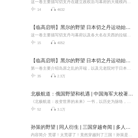
这一卷主要描写切支丹在建立政权后与幕府的大规模内战，双方都受到澳宋影响，现实历史中可以参考清末日本的东南战争。
14
4632
【临高启明】黑尔的野望 日本切之丹运动始末 第三卷
这一卷主要描写切支丹与幕府以及各大名在关西的拉锯战，随着元老院大陆攻略的结束，澳宋势力开始进一步干涉日本。现实中国的历史北京可以参考五四运动之前日本与北洋政府的关系。
15
4052
【临高启明】黑尔的野望 日本切之丹运动始末 第一卷
第一卷主要介绍岛原之乱的开端，以及元老院对于日本形式的分析，其中有超多日本明治维新时期的梗，都会在这个系列中为您详细评说。
35
2.3万
北极航道：俄国野望和机遇 | 中国海军大校著 | 世界历史
《北极航道：改变世界的未来》一书，以历史为脉络，以探索和开发北极航道的前景、局势和故事为基底，展现北极航道对世界政治、军事、科技、经济、文化等众多领域合作发展的价值，向读者普及北极知识，帮助读者了解北极的发展与未来。作者余春，海军大校、...
52
3.1万
孙策的野望 | 同人衍生 | 三国穿越奇闻 | 多人有声精品小说
内容简介 荒谬！太荒谬了！竟然穿越到了三国！孙策是女的？！还穿成了孙策的未婚夫也算了!可是，在这个崇尚武力的世界，我居然只能做一个厨子。