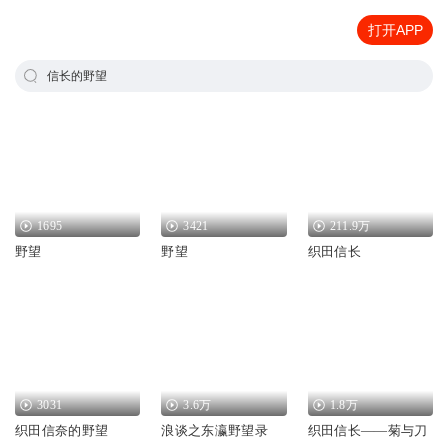
打开APP
信长的野望
1695
3421
211.9万
野望
野望
织田信长
3031
3.6万
1.8万
织田信奈的野望
浪谈之东瀛野望录
织田信长——菊与刀