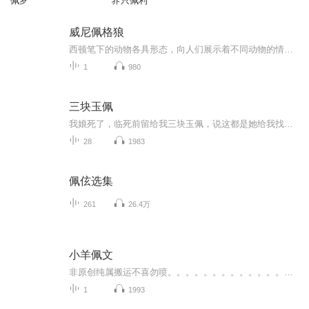
佩罗
养只佩利
威尼佩格狼
西顿笔下的动物各具形态，向人们展示着不同动物的情感和精神世界。本套图书共八册，都是以自然界中的动物为主人公，表现了动物们如何在严酷的自然界中生存的斗争法则，并且自得其乐的勇敢而智慧的一生。读者对象为小学三年级及以上的学生以及喜欢动物小说...
1
980
三块玉佩
我娘死了，临死前留给我三块玉佩，说这都是她给我找的夫君。————————————————————————————这是一个关于某位可爱小姑娘决心为母报仇，终于得偿所愿并额外收获爱情的小故事。又甜又沙雕还有趣。 作者：出走的玄玄演播：桔子点...
28
1983
佩伭选集
261
26.4万
小羊佩文
非原创纯属搬运不喜勿喷。。。。。。。。。。。。。。。。。。
1
1993