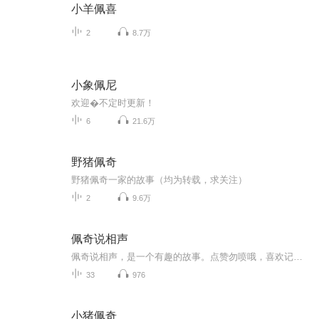
小羊佩喜
2
8.7万
小象佩尼
欢迎�不定时更新！
6
21.6万
野猪佩奇
野猪佩奇一家的故事（均为转载，求关注）
2
9.6万
佩奇说相声
佩奇说相声，是一个有趣的故事。点赞勿喷哦，喜欢记得订阅！
33
976
小猪佩奇