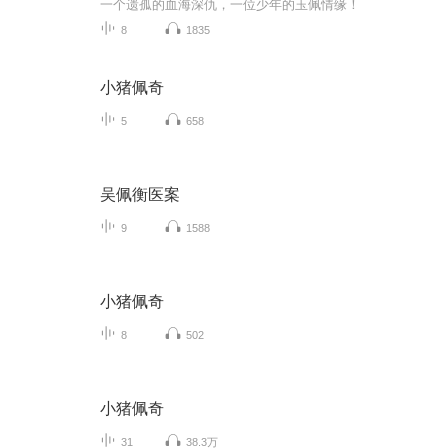
一个遗孤的血海深仇，一位少年的玉佩情缘！
8
1835
小猪佩奇
5
658
吴佩衡医案
9
1588
小猪佩奇
8
502
小猪佩奇
31
38.3万