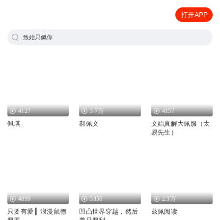
打开APP
致始只佩你
4127
3.7万
4157
佩琪
郝佩文
文始真解大佩服（太
易先生）
4899
5356
2.3万
只要有爱 ▎浪漫鼠德
凹凸世界穿越，然后
兹佩阅读