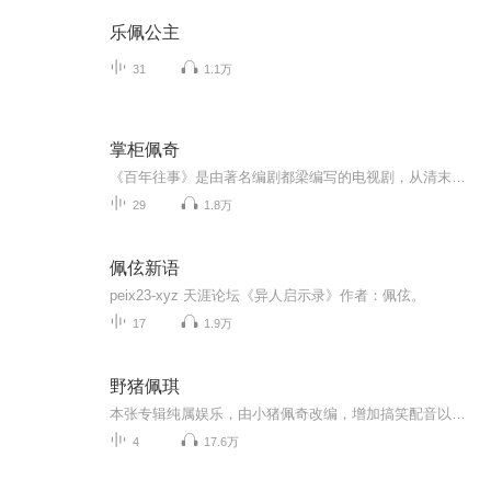
乐佩公主
31
1.1万
掌柜佩奇
《百年往事》是由著名编剧都梁编写的电视剧，从清末琉璃厂文品老店“松鹤斋”继承人张幼林为切入点，用大家族的兴衰起伏为轴线展现了中国文化的大主题和一个百年老店的变化。
29
1.8万
佩伭新语
peix23-xyz 天涯论坛《异人启示录》作者：佩伭。
17
1.9万
野猪佩琪
本张专辑纯属娱乐，由小猪佩奇改编，增加搞笑配音以幽默的语言，让听众感受到快乐适合中小学生收听主打娱乐，主打搞笑
4
17.6万