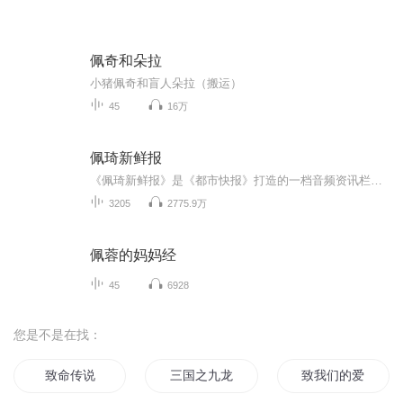
佩奇和朵拉
小猪佩奇和盲人朵拉（搬运）
45
16万
佩琦新鲜报
《佩琦新鲜报》是《都市快报》打造的一档音频资讯栏目。网罗天下资讯，关注实时热点，你想知道的都在这里！
3205
2775.9万
佩蓉的妈妈经
45
6928
您是不是在找：
致命传说
三国之九龙玉佩
致我们的爱