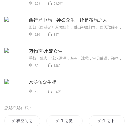
139
39.5万
西行局中局：神妖众生，皆是布局之人
回归《西游记》原著细节，跳出神魔打怪、西天取经的传统解读。深挖天庭、灵山、地府的势力格局，拆解神仙、妖怪、取经众人的隐藏身份、幕后交易与派系争斗。从法宝较量、时间谜题，到职场法则、人心算计，带你读懂这部披着神话外衣的三界权力大戏。
150
337
万物声·水流众生
手鼓、篝火、流水涓涓，鸟鸣、冰雹，宝贝催眠。那些掉落在心底的伶仃旋律，一如古老池塘里的水，音符与音符之间，沁出天长地久的美。手鼓、篝火、流水涓涓，鸟鸣、冰雹，宝贝催眠。那些掉落在心底的伶仃旋律，一如古老池塘里的水，音符与音符之间，沁出天...
30
1360
水浒传众生相
40
6.6万
您是不是在找：
众神空间之穿越
众生之灵
众生之下