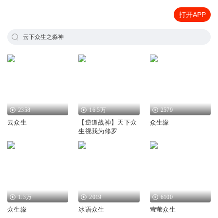
打开APP
云下众生之淼神
2358
16.5万
2579
云众生
【逆道战神】天下众
众生缘
生视我为修罗
1.3万
2019
6100
众生缘
冰语众生
萤萤众生