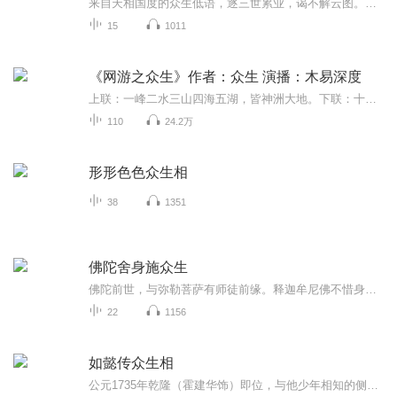
来自天相国度的众生低语，逐三世累业，谒不解云图。放我心声，不语之语。
15
1011
《网游之众生》作者：众生 演播：木易深度
上联：一峰二水三山四海五湖，皆神洲大地。下联：十族百姓千家万户亿民，都炎黄子孙。横批：众生欢腾众生之“众”，贵在平凡，贵在平等，每个人都可以，也都有权活的精彩、活出自我，无论他是在现实，还是在网游……《小白登场讲故事，希望大家多多支持，...
110
24.2万
形形色色众生相
38
1351
佛陀舍身施众生
佛陀前世，与弥勒菩萨有师徒前缘。释迦牟尼佛不惜身命，无畏布施，先于弥勒菩萨成佛。
22
1156
如懿传众生相
公元1735年乾隆（霍建华饰）即位，与他少年相知的侧福晋如懿（周迅饰）也依礼进宫为妃。从此，二人在宫廷里演绎了一段从恩爱相知到迷失破灭的婚姻历程。新帝登基，如懿因与乾隆青梅竹马的情分成为娴妃，由此受到众人排挤，而太后（邬君梅饰）又与如懿家族...