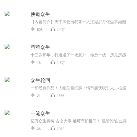
侠道众生
【内容简介】天下风云出我辈一入江湖岁月催尘事如潮人如水只叹江湖几人回江湖之中 传统武学没落 突破式武学兴起新兴武学 伸指可控雨水瀑布 挥掌可震山川大河 抬脚直上九天云霄温琰辰如何破除一场大阴谋 从此登上无妄之巅得神兵 遇异兽 ...
505
1.4万
萤萤众生
十三岁那年，我遭遇了一场意外，命悬一线，所见所感皆是骇人景象，只能与败气相伴。 但我立下重誓，不败天地，不败父母，不损亲友，只伤自身，一心向善，虔立诚存！ 从此我行走阴阳，拜师学道，开灵悟，斩妖邪…… 无惧三灾九难十劫，诸恶莫作，百善奉行。
18
1.8万
众生轮回
一部经典作品！人物刻画细腻！情节起伏吸引人。根据听众的喜好而精选，声音清晰，感染力强。感情色彩浓厚。。就是对我们的最大支持和厚爱。每天加班很辛苦，您就动动手指支持一下吧！一部经典作品！人物刻画细腻！情节起伏吸引人。根据听众的喜好而精选，声音清晰，感染力强。感情色彩浓厚。。就是对我们的最大支持和厚爱。每天加班很辛苦，您就动动手指支持一下吧！一部经典作品！人物刻画细腻！情节起伏吸引人。根据听众的喜好而精选，声音清晰，感染力强。感情色彩浓厚。。就是对我们的最大支持和厚爱。每天加班很...
21
1566
一笔众生
亿万众生祈祷 古之大帝 谁可守护世间！ 黑暗沦陷 生灵消失 星辰陨落 去哪里寻找 重塑宇宙的力量！ 去哪里寻找救赎宇宙的光明！ 一笔众生倾力 宏篇玄幻巨著 《一笔众生》！ 古之大帝谁可守护世间！黑暗沦陷！去哪里寻找救赎宇宙的光明！生灵皆寂！星辰皆陨！去哪里寻找重塑宇宙力量。截断万万载时光，立身无尽空间中！独断万古、战至终章。
36
2072