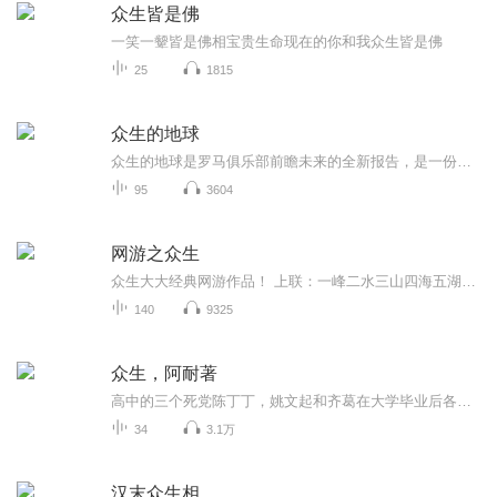
众生皆是佛
一笑一颦皆是佛相宝贵生命现在的你和我众生皆是佛
25
1815
众生的地球
众生的地球是罗马俱乐部前瞻未来的全新报告，是一份跨学科的全球创意
95
3604
网游之众生
众生大大经典网游作品！ 上联：一峰二水三山四海五湖，皆神洲大地。下联：十族百姓千家万户亿民，都炎黄子孙。横批：众生欢腾。 众生之“众”，贵在平凡，贵在平等，每个人都可以，也都有权活的精彩、活出自我，无论他是在现实，还是在网游……
140
9325
众生，阿耐著
高中的三个死党陈丁丁，姚文起和齐葛在大学毕业后各自走上了不同的道路，陈丁丁的出口食品贸易做得风生水起，姚文起娶了省高层的女儿做资本运作。齐葛为民营企业牵线搭桥搞高利贷。倪葆是年轻有为的食品机械企业家，已有女友，对陈丁丁一往情深。最后四个人的结局如何呢？敬请关注。
34
3.1万
汉末众生相