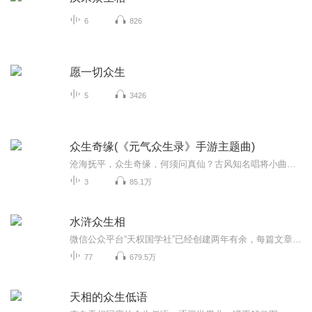
6
826
愿一切众生
5
3426
众生奇缘(《元气众生录》手游主题曲)
沧海抚平，众生奇缘，何须问真仙？古风知名唱将小曲儿倾情演唱元气众生录主题曲《众生奇缘》靓丽登场。天命之人舍我其谁，歌曲采用了大鼓、萧声、长笛、古筝、木琴等多种乐器，是一首国韵气息十足的古风歌曲，欢迎少侠倾听属于元气世界的天外之音。...
3
85.1万
水浒众生相
微信公众平台“天权国学社”已经创建两年有余，每篇文章皆配有录音，演播者即为公众号建立者“谦谦如玉”，也就是区区在下。本人是天津市文化志愿者，经常参与公益演出，以表演评书为主。不揣冒昧，将本人录音放在喜马拉雅大平台上，不敢与众位高山仰止的...
77
679.5万
天相的众生低语