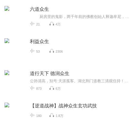
六道众生
厨房里的鬼影，两千年前的佛教创始人释迦牟尼，量子力学的奠基人普朗克，根本就是不相干的人，但他们都知道有一个异域的存在，他们都提醒了我们那个异域的存在，但他却是能看到这个异域的人，他刚刚想要找到那里，却被人关进了精神病院........
21
4万
利益众生
53
2306
道行天下 德润众生
公孙清高，别号:天涯孤客。湖北荆门道教三清观住持！武当道教学院副院长。师从:恩师李友元，恩师王光德道长，恩师赖保荣道长。探索三教合一途径。1998年捐资300万兴建我国首家老子、孔子、如来古文化纪念馆。著有:道德经注释。本专辑是公孙清高道长师爷日...
873
6万
【逆道战神】战神众生玄功武技
180
1.8万