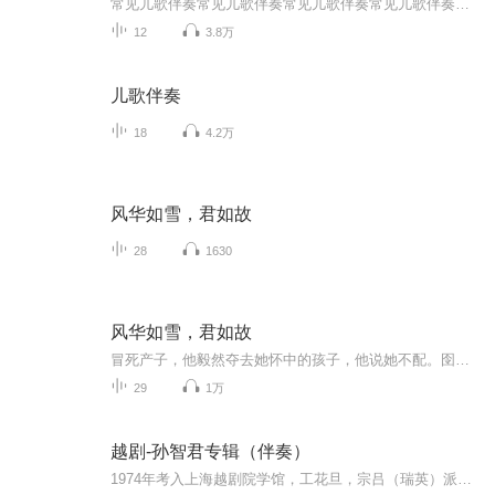
常见儿歌伴奏常见儿歌伴奏常见儿歌伴奏常见儿歌伴奏常见儿歌伴奏
12
3.8万
儿歌伴奏
18
4.2万
风华如雪，君如故
28
1630
风华如雪，君如故
冒死产子，他毅然夺去她怀中的孩子，他说她不配。囹圄加身，任她百般辩解不得原谅，他说她有罪。因爱卑微而不配，因爱执着而有罪。她说：楚南逸，这番我判我死罪，可好？ 棋归，不归。
29
1万
越剧-孙智君专辑（伴奏）
1974年考入上海越剧院学馆，工花旦，宗吕（瑞英）派。1980年毕业，转入上海越剧院任演员。参与越剧电视连续剧《红楼梦》、《沙漠王子》的演出。1986年，扮演莎剧《第十二夜》中的奥薇拉，参加上海市第三届戏剧节，获新闻界颁发的新人“花冠奖”。多次赴泰国、香港、澳门等国家和地区演出。主演过《打金枝》、《状元打更》、《玉镯冤》、《血染深宫》、《燕山棋缘》、《疯人院之恋》、《王子复仇记》、《状元打更》、《花中君子》、《沙漠王子》、《杨乃武》、新编越剧《家》等剧目。