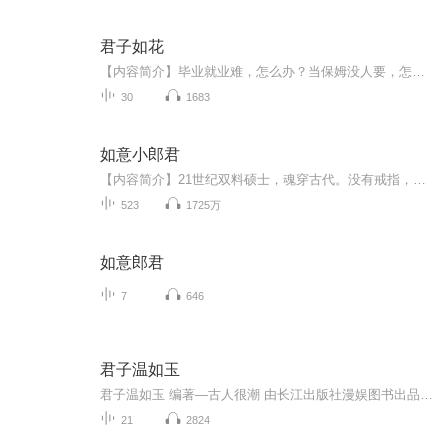
君子如花
【内容简介】毕业就业难，怎么办？当保姆没人要，怎么办？堂堂七尺男儿变装成清秀可爱的小保姆，怎么样？爱上美丽善良的女雇主、智斗女雇主的大明星前夫、大战偷窥癖猥琐大叔……防止亲妹妹发现自己变装当保姆，还有一个爱上他女儿身的准模特……怎么会有...
30
1683
如意小郎君
【内容简介】21世纪双料硕士，魂穿古代。没有戒指，没有系统，没有白胡子老爷爷，连关于这个世界的记忆都没有……贼老天，开局什么都没有，连自己是谁都不知道，这让我怎么玩？腹中饥饿难耐，心里郁闷透顶，唐宁忍不住抬头竖起中指：“贼……”有一物从天...
523
1725万
如意郎君
7
646
君子温如玉
君子温如玉 编著—古人很潮 由长江出版社漫娱图书出品陪他仗剑远游，踏遍繁花 陪他抚琴高歌，诗词相和 陪他月下独酌，弄萧一曲「君子艺能大赏」古代美男君子齐聚首，尖叫停不下来「恋与雅君子」你的专属定制男友，命运由你掌控「古代英雄测试卷」测测你对...
21
2824