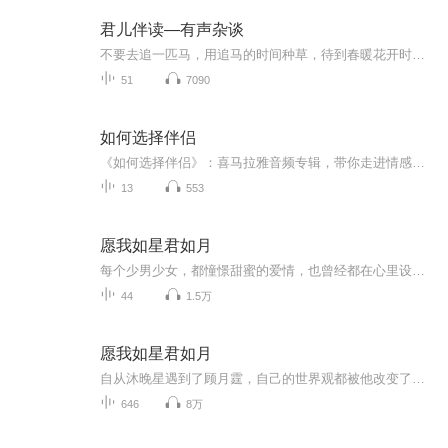
君儿伴读—有声杂谈
不要去追一匹马，用追马的时间种草，待到春暖花开时，会有一群骏马任你挑选；不要刻意去讨好一个人，用讨好别人的时间，提升自己的能力，待到时机成熟时会有一大批朋友与你同行！
51
7090
如何选择伴侣
《如何选择伴侣》：喜马拉雅音频专辑，带你走进情感世界的智慧之门。11个音频，10个免费，1个付费，全方位解析择偶之道。免费内容标题系统，助你一步步掌握挑选良缘的秘诀；付费音频《如何选择伴侣》，深度剖析，10篇文章组合，教你找到最适合你的灵魂伴侣...
13
553
愿我如星君如月
每个少男少女，都憧憬甜蜜的爱情，也曾经都在心里设定过无数与他/她相遇的场景，睡前听一听，做个美丽的梦，帮你把场景搭建好～作者：九先生
44
1.5万
愿我如星君如月
自从沐晚星遇到了顾月霆，自己的世界观都被他改变了，从一个单纯善良的好姑娘变成了一个敏感、善变、会算计的女人，不过再会算计也算不过那老谋深算的老狐狸。只盼余生，愿我如星君如月，长长久久永相随......
646
8万