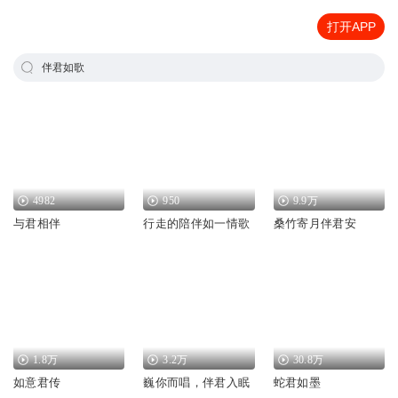
打开APP
伴君如歌
4982
950
9.9万
与君相伴
行走的陪伴如一情歌
桑竹寄月伴君安
1.8万
3.2万
30.8万
如意君传
巍你而唱，伴君入眠
蛇君如墨