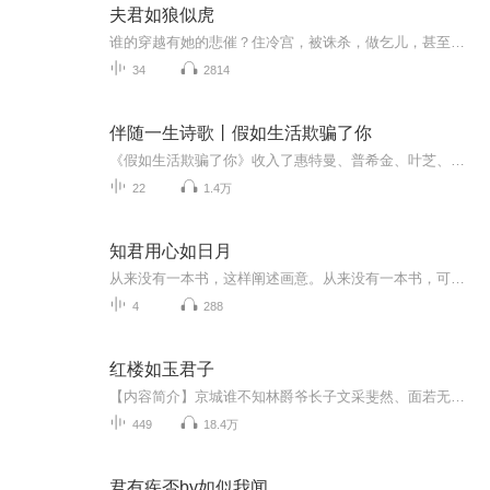
夫君如狼似虎
谁的穿越有她的悲催？住冷宫，被诛杀，做乞儿，甚至整日以身试毒。不敢相信这个世界的爱情，她总是适可而止，及时躲开，一心只想着解毒，重获她天生的能力，从此俯视天下苍生，唯我独尊。但是，心底的情丝却早已不知不觉将她缠绕，那一双双深情的眼眸让她...
34
2814
伴随一生诗歌丨假如生活欺骗了你
《假如生活欺骗了你》收入了惠特曼、普希金、叶芝、泰戈尔、纪伯伦、庞德、艾略特、叶赛宁、聂鲁达等世界著名的诗人的22首诗。林肯是美国历史上一位伟大的总统，他深受美国人民的爱戴，可是他却被种族主义者暗杀，消息传到了诗人惠特曼的耳朵，诗人悲伤不...
22
1.4万
知君用心如日月
从来没有一本书，这样阐述画意。从来没有一本书，可通过一幅画，让我们走到古人的生活里，如此气安而静，如此丽色闲情。从来没有一本书，这样阐述画意。 《知君用心如日月》以独特角度，对宋元明清以来传世名画中的场景及人物、故事细细品赏，那时人语、那时欢颜、那时深巷、那时庭院，宛如历历在目。幽亭绿苔、纤纤足痕中有多少被淹没的心事、多少曲尽的心意，皆被作者用深婉悱恻的情绪一一品读出来。文字悠柔、意境幽微，亦古亦新、亦华亦素。世俗的画在这里有了厚重的生命，有了人世的三味...
4
288
红楼如玉君子
【内容简介】京城谁不知林爵爷长子文采斐然、面若无瑕玉、举止风雅，真当是那如玉君子。其实谁都不知道这位大爷的内心的怒吼：为什么他穿来的身份是那个曹大大只有几句话，而且还断子绝孙并且早死的林如海了？不幸中的万幸是：他穿越过来的时候，这副身子...
449
18.4万
君有疾否by如似我闻