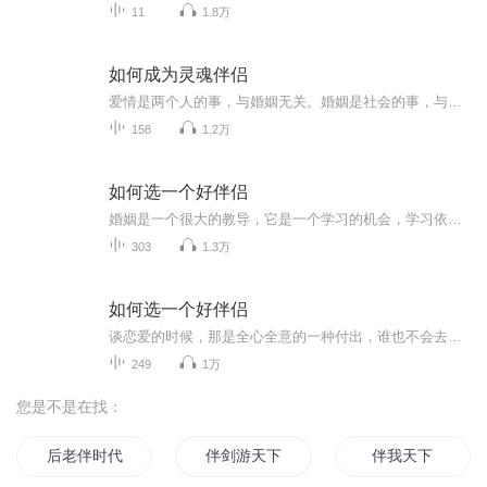
11
1.8万
如何成为灵魂伴侣
爱情是两个人的事，与婚姻无关。婚姻是社会的事，与爱情无关，有爱也婚无爱也能婚，但愿无爱不婚。婚姻是约束男性的产物，文明总是自觉为前提以约束为目的的，雄性对伟大的繁衍历来是不负责任的，出了鸟类以外。婚姻是悲剧，但观众都把它当喜剧看。没有人喜欢悲剧，但大家都必须结婚。一切都以恋爱开始，以结婚结束。
158
1.2万
如何选一个好伴侣
婚姻是一个很大的教导，它是一个学习的机会，学习依赖并不是爱，依赖意味着冲突、愤怒、恨、嫉妒、占有、和控制。一个人必须学习不去依赖，但是要达到这样，你需要进入很深的静心，好让你能够自己一个人就很喜乐而不需要别人。当你不需要别人，那个依赖就消失了。一旦你不需要别人，你就可以分享你的喜悦，那个分享是很美的。我想要在世界上有一种不同的关系，我称之为「关连」，只是为了要使它跟旧有的关系有所不同。
303
1.3万
如何选一个好伴侣
谈恋爱的时候，那是全心全意的一种付出，谁也不会去计较得与失，即便有时候卑微，依旧还是会奋不顾身。但是结婚以后，没有荷尔蒙了，也没有新鲜感了，更加没有激情了，剩下的只有平淡和厌倦，所以两个人在一起很容易爆发矛盾。经常能因为一点微不足道的小事而大吵一架，而放在婚前，就算我做了天大的错事，他也舍不得批评我一句。我觉得爱情与婚姻最大的区别，就是爱情里可以无止境的包容，而在婚姻里，大家都开始原形毕露了，很少再有十分的包容。结婚以后，大家都变得很放肆，没有了谈恋爱时的小心翼翼，好像也不怕再失去了，大家都感觉结完婚就已经定型了，而不像谈恋爱的时候，还是有分手这一说的。
249
1万
您是不是在找：
后老伴时代
伴剑游天下
伴我天下