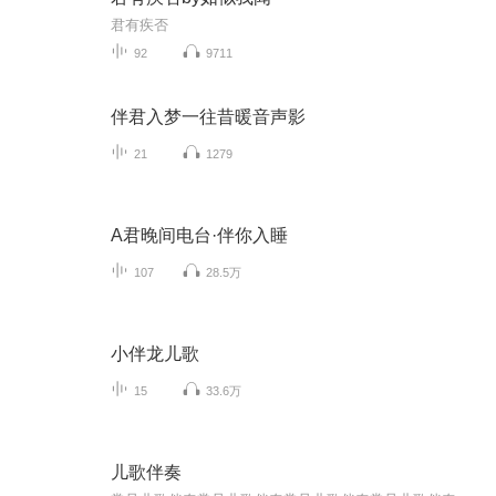
君有疾否
92
9711
伴君入梦一往昔暖音声影
21
1279
A君晚间电台·伴你入睡
107
28.5万
小伴龙儿歌
15
33.6万
儿歌伴奏