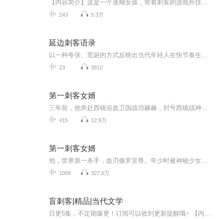
【内容简介】这是一个迷糊女孩，带着刺客的游戏外挂，在茫茫星际之上，热血升级的故事。这是一个生存求索的故事。这也是一个从萝莉进化到女王的故事。【作者/主播简介】作者：黄二果，网络小说作家。主播：阅益有声【购买须知】1、部分集数可免费试听，具...
243
5.3万
延边刺客语录
以一种夸张、荒诞的方式反映出当代年轻人在快节奏生活、高压力环境下的精神状态和心理诉求。他们的语录中既有对现实生活的无奈和调侃，也有对未来的迷茫和期待，能够让年轻人在其中找到共鸣，产生 “这就是我内心真实想法” 的感觉，从而获得情感上的慰藉...
23
3810
第一刺客女婿
三年前，他奔赴西镜浴血卫国战功赫赫，封号西镜战神统帅百万雄兵！三年后，他荣耀归来甘心做一个上门女婿，只为弥补心中的亏欠，守护心中的那个女人！（工作人员）导演：楚君场务：雲默男播：安宁女播：麻辣小月光后期：张茵 喵丽声文化传媒出品
415
12.9万
第一刺客女婿
他，世界第一杀手，血刃修罗至尊。年少时被神秘少女救下，十年后归来为守护她，陈平甘愿当刘家的上门女婿。每日守在买菜摊前，隐姓埋名，安分守己过好每一天。他以为会平静地过完这一生。不料一天菜摊前来了一个神秘的客人。每天更新三集，和你一起享受听...
1009
327.6万
盲刺客|精品|当代文学
日更5集，不定期爆更！订阅可以收到更新提醒哦~ 【内容简介】 在加拿大提康德罗加，阿黛莉娅·蒙特福特，一位名门望族的骄傲，被迫嫁给了商人本杰明·蔡斯，以扶持家族。她以文化修养为重，亲手打造了阿维隆庄园，培养了三个儿子成为有涵养的绅士。然而，...