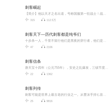
刺客崛起
【简介】他以天才之名出道，号称国服第一狂战士！战队世界赛的失利，让他成为了整个中国赛区的罪人，从天才坠入谷底！他无奈出走战队，重新起航！...
315
112.5万
刺客天下—历代刺客都是纯爷们
十步杀一人，千里不留行他们是黑夜的穿行者，他们是仇恨的代言人在刀口上舔血，讨生活，死是最好的报答作者简介断肠刀客，原名王艺，历史硕士研究生，擅长历史写作，对于中国古代的历史有一定的见解，宋代历史即将出版。
47
2106
刺客信条
唐天宝十四年（公元755年），安史之乱爆发，三镇节度使安禄山率八千死士“曳落河”为先锋的20万大军起兵南下，势如破竹，很快占领了河北地区，越过黄河，攻占洛阳，威胁长安。同时，暗中控制朝廷的秘密组织“金龟袋”也蠢蠢欲动。“金龟袋”领袖，权倾朝野...
22
1362
刺客列传
刺客可能是世界上最古老的行业之一。从曹沫手持匕首胁迫齐桓公退还鲁国失地，到专诸鱼腹中藏剑刺杀吴王僚；从“士为知已者死”的豫让三刺赵襄子而不得，到荆轲“图穷匕见”刺杀秦王政功亏一篑；从张文祥刺杀马新贻成就一段清末疑案，到吴樾血溅五大臣为国...
25
9816