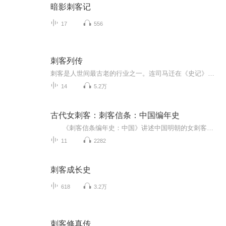
暗影刺客记
17
556
刺客列传
刺客是人世间最古老的行业之一。连司马迁在《史记》中也专门为刺客们写了一篇《刺客列传》，书中介绍了中国春秋战国时期很多著名的刺客，我们给大家讲刺客的故事：有古代五大刺客豫让、专诸、荆轲、聂政、要离；有近现代刺客：王亚樵、徐锡麟、林怀部；有国际刺客：尹凤吉、安重根；有女刺客：施剑翘，有刺客团体：特科红队。
14
5.2万
古代女刺客：刺客信条：中国编年史
《刺客信条编年史：中国》讲述中国明朝的女刺客少芸逃亡及复仇的故事。 故事发生在十六世纪的中国，于1521年4月，正德驾崩，朝廷内一片混乱，诸位官员为下一任皇帝的人选争吵不停。这时刺客们也联系上了少芸，并潜入皇宫中将她救出。 少芸对救出自己的组织十分忠诚，在接下来的几年里不停地训练，融入了刺客。故事中的少芸在Ezio Auditore那里学到战斗和隐身技能后，决定返回自己的故乡执行复仇任务，而玩家将以她的视角展开一次神奇的中国之旅。...
11
2282
刺客成长史
618
3.2万
刺客修真传