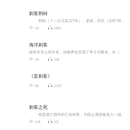
刺客荆轲
荆轲（？—公元前227年），姜姓，庆氏（古时“荆”、“庆”音近），字次非，战国末期卫国朝歌（今河南鹤壁）人，春秋时期齐国大夫庆封的后代，战国时期著名刺客，也称庆卿、荆卿、庆轲。 荆轲喜好读书击剑，为人慷慨侠义。后游历到燕国，随之由田光推荐给太子丹。 秦国灭赵后，兵锋直指燕国南界，太子丹震惧，决定派荆轲入秦行刺秦王。荆轲献 计太子丹，拟以秦国叛将樊於期之头及燕督亢地图进献秦王，相机行刺。太子丹不忍杀樊於期，荆轲只好私见樊於期，告以实情，樊於期为成全荆轲而自刎。 公元前227年，荆轲带燕督亢地图和樊於期首级，前往秦国刺杀秦王。临行前，燕太子丹、高渐离等许多人在易水边为荆轲送行，场面十分悲壮。“风萧萧兮易水寒，壮士一去兮不复还”，这是荆轲在告别时所吟唱的诗句。荆轲与秦舞阳入秦后，秦王在咸阳宫隆重召见了他，在交验樊於期头颅，献督亢（今河北涿县、易县、固安一带）之地图，图穷匕首见，荆轲刺秦王不中，被秦王拔剑击成重伤后为秦侍卫所杀。
24
1454
海洋刺客
战争并非人间才有，动物界也充满了争斗与厮杀。在《海洋刺客》中，看“海上霸王”虎鲸如何称霸海洋世界，看“丑陋毒王”纹腹叉鼻鲍如何吓退掠食者，看“伪装高手”石鱼如何隐藏自己……《海洋刺客》生动揭示动物界鲜为人知的战斗场景，告诉小读者一个真实的大自然；并从多个角度展现所选动物的风采，努力为孩子们奉献一道听觉上的美味大餐。
10
708
《盲刺客》
95
2.9万
刺客之死
他是逃亡国外的亡命刺客，为阻止俄国被卷入一战，只身来到伦敦暗杀俄国使臣。丘吉尔和整个伦敦的警察向他步步紧逼，行刺过程困难重重。这时，一个女人的出现给刺杀带来了转机，却也引出一个隐藏了19年的秘密……
118
3万