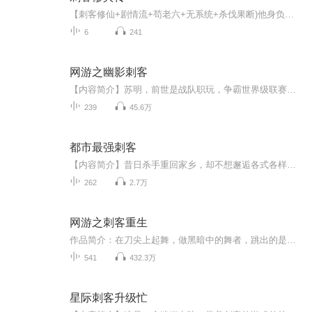
【刺客修仙+剧情流+苟老六+无系统+杀伐果断)他身负瞬移穿来，只想苟着当个自私鬼。奈何这世界，人心险恶，武道凶恶暴戾，仙踪诡诈隐秘。既无净土，那便化身暗影--瞬移所至，即索命之时!直到触碰禁忌真相…这身与天地契合的本事，哪是穿越?
6
241
网游之幽影刺客
【内容简介】苏明，前世是战队职玩，争霸世界级联赛，荣耀无数，被誉为‘死神阴影’，刺客职业的代名词！转世重来，他只想和自己兄弟一起杀杀怪、练练级，偶尔PKPK，享受游戏的乐趣，却成就了‘黑暗中的低调王者’！技术碾压流！不建公会，路人行，这只是...
239
45.6万
都市最强刺客
【内容简介】昔日杀手重回家乡，却不想邂逅各式各样的美女，我无奈大喊，我这是跑出狼窝，又进了花丛中。【作者简介】树下蜗牛【购买须知】1、本作品为付费有声书，前 集为免费试听，购买成功后，即可收听，可下载重复收听。2、版权归原作者所有，严禁翻录...
262
2.7万
网游之刺客重生
作品简介：在刀尖上起舞，做黑暗中的舞者，跳出的是让敌人心惊胆战的舞步做为一个被幸运女神尾行的男人，他带着两年的游戏经验，无数副本攻略、隐藏任务指南、极品装备出处重生了，曾经失去的，没有把握住的，被别人夺走的，全部都要拿回来！！作者：菜鸟...
541
432.3万
星际刺客升级忙