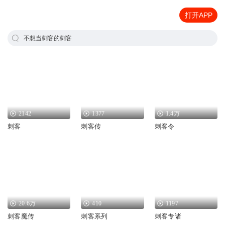
打开APP
不想当刺客的刺客
2142
1377
1.4万
刺客
刺客传
刺客令
20.6万
410
1197
刺客魔传
刺客系列
刺客专诸