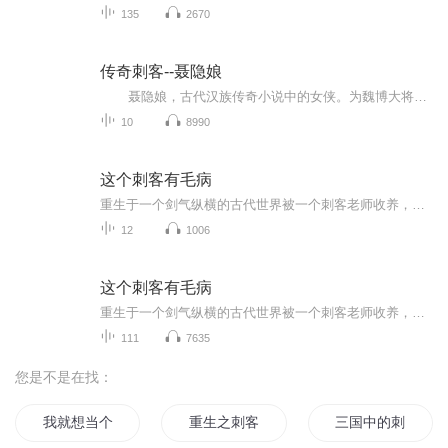
135
2670
传奇刺客--聂隐娘
聂隐娘，古代汉族传奇小说中的女侠。为魏博大将聂锋之女，10岁时被一女尼用法术偷去聂隐娘，教以剑术，能白日刺人，人莫能见，五年后乃送归其家。而身怀绝技的聂隐娘，又自择一个仅会磨镜、馀无他能的少年为丈夫。聂父死后，魏博主帅与陈许节度使刘昌裔不和，欲令聂隐娘暗杀之，聂却转而投刘。主帅另派妙手空空儿前往暗杀，隐娘又以法术破之。后刘昌裔入觐，聂告别而去。刘死后，聂又至京师刘柩前恸哭。
10
8990
这个刺客有毛病
重生于一个剑气纵横的古代世界被一个刺客老师收养，方别惊讶发现，这个世界的武学比自己想象中更加的繁荣昌盛。上至达官贵族，下至布衣江湖，均有习武傍身。为了不成为别人信手抓来练功的药渣，方别苦心习武，点穴轻功机关术，掌法剑法练气法，虽具惊世天...
12
1006
这个刺客有毛病
重生于一个剑气纵横的古代世界被一个刺客老师收养，方别惊讶发现，这个世界的武学比自己想象中更加的繁荣昌盛。上至达官贵族，下至布衣江湖，均有习武傍身。为了不成...
111
7635
您是不是在找：
我就想当个刺客
重生之刺客王妃
三国中的刺客