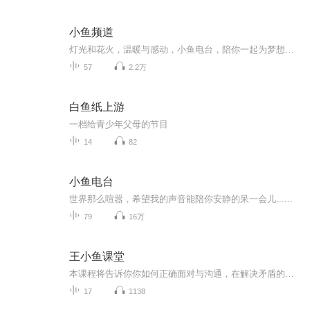
小鱼频道
灯光和花火，温暖与感动，小鱼电台，陪你一起为梦想勇往直前~
57
2.2万
白鱼纸上游
一档给青少年父母的节目
14
82
小鱼电台
世界那么喧嚣，希望我的声音能陪你安静的呆一会儿......
79
16万
王小鱼课堂
本课程将告诉你你如何正确面对与沟通，在解决矛盾的同时，还能让你们的感情升温！关注 我或者 私信 给我也可搜微信公众号:王小鱼聊情感 高情商沟通术限时免费送...
17
1138