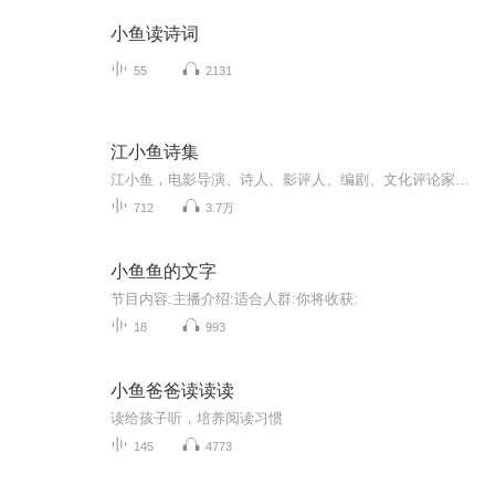
小鱼读诗词
55
2131
江小鱼诗集
江小鱼，电影导演、诗人、影评人、编剧、文化评论家、作家、脱口秀主持人。客家人。民革党员。中国诗电影运动和闽派电影运动的领军人物。先后就读于南京大学中文系和北京电影学院导演系。被誉为中国当代影视传媒业最重要的实践者和思考者之一，“中国最有...
712
3.7万
小鱼鱼的文字
节目内容:主播介绍:适合人群:你将收获:
18
993
小鱼爸爸读读读
读给孩子听，培养阅读习惯
145
4773