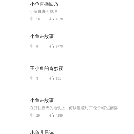
小鱼直播回放
小鱼班班会整理
16
1678
小鱼讲故事
6
7770
王小鱼的奇妙夜
3
161
小鱼讲故事
在开往春天的地铁上，何锡范遇到了“兔子帽”迟丽姿——一个同时打几份工的姑娘。家境优渥的何锡范对于迟丽姿的生活状态是陌生的，在家人的阻碍下他们最终会走向什么样的结局呢？
29
4259
小鱼儿晨读