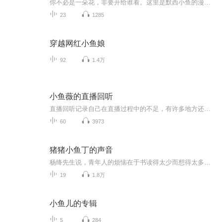
你不必是一朵花，非要开给谁看。这里是默西小鱼的漫谈小叙，我是默西小鱼。卸下一天的疲惫，我们聊聊生活里的细碎小事、成长中的迷茫与光亮，还有那些说不出口的温柔心事。愿我的声音，能成为你深夜里的温暖陪伴。
23
1285
穿越网红小鱼娘
92
1.4万
小鱼薇的直播回听
直播回听记录自己在直播过程中的不足，有许多地方还需要注意，这个专辑主要是给自己听。有听到的小伙伴也可以提提建议噢。
60
3973
猪猪小鱼丁的声音
杨绛先生说，青年人的烦恼在于书读得太少而想得太多。那么，让我们一起来愉快地读书吧～在这张专辑里我给大家推荐一些好书。如果喜欢我的朗读，欢迎关注我的微信公众号"读书励人 Liren reads" (LirenDuShu)愿我的声音能伴你我一同成长｡◕‿◕｡
19
1.8万
小鱼儿的专辑
5
284