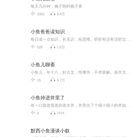
每天几分钟，梅子熟时栀子香
2363
8.4万
小鱼爸爸读知识
每日读一点知识，长见识，拓思维。听听有没有没听过的知识，看看有没有已踩过的雷，天文地理，军事政治，健康生活，鸡汤哲理。
528
1.8万
小鱼儿聊斋
小鱼儿，年十八，好古文，性嗜书，不求甚解。喜作文，然酸梨臭枣，辱墨羞文；亦庄亦谐，亦玄亦史。付之泯然一笑矣，聊以自慰。小鱼儿聊斋，顾名思义，是我想在这个平台上与大家聊一些可能感兴趣的东西，与大家进行分享、交流。古语云：独乐乐不如众乐乐。...
15
4.7万
小鱼掉进井里了
有一口很老很老的老水井，井里住了个很小很小的井姑娘。因为有了小小的井姑娘，老水井里一年四季都装满清亮的井水。因为老水井，井姑娘有了温暖安全的家。井姑娘独自住在水井里，朋友们叫她从井里出来到外边玩，可她总是摇头。“如果我从井里出来，井水就...
9
7474
默西小鱼漫谈小叙