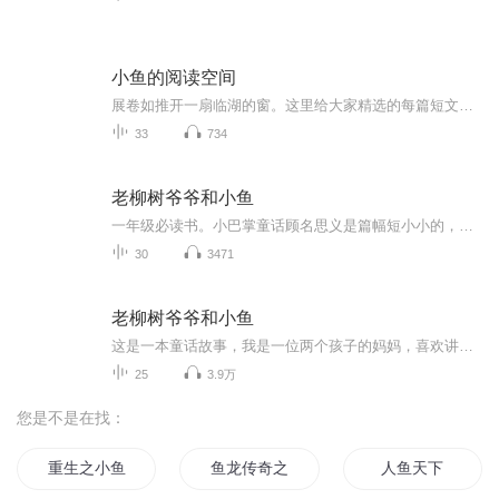
小鱼的阅读空间
展卷如推开一扇临湖的窗。这里给大家精选的每篇短文，都是一枚落入心湖的石子，荡开文字的涟漪。我们相信，年少时邂逅的优美句子，会像青翠枝条般在生命里舒展。它们将日常染上诗意的釉色，让目光学会在平凡事物上停留——一片云如何拆解自己，一滴雨怎样...
33
734
老柳树爷爷和小鱼
一年级必读书。小巴掌童话顾名思义是篇幅短小小的，像小巴掌那样的童话，他是张秋生同志独创的一种新童话形式，最大的特点是充满诗意，张秋生同志其实还是在写诗，把诗和童话结合起来写。
30
3471
老柳树爷爷和小鱼
这是一本童话故事，我是一位两个孩子的妈妈，喜欢讲故事，孩子们也爱听我讲的故事，也希望有更多的孩子爱听我的故事，愿我的故事伴你入眠。
25
3.9万
您是不是在找：
重生之小鱼人
鱼龙传奇之风云起
人鱼天下