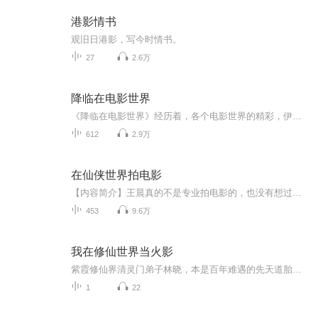
港影情书
观旧日港影，写今时情书。
27
2.6万
降临在电影世界
《降临在电影世界》经历着，各个电影世界的精彩，伊莫顿再现哈姆纳塔，黑珍珠扬帆加勒比海，吸血鬼演绎黑夜传说，还有美国众多超级英雄纷纷登场。陈旭，一个穿越客，且看他如何玩转电影世界。
612
2.9万
在仙侠世界拍电影
【内容简介】王晨真的不是专业拍电影的，也没有想过拍摄的电影也能传道。穿越到了仙侠世界，只是想着修炼之余有点爱好而已，一不小心居然成为了仙侠大电影？王晨用电影传道，用电影传递遥远时代的变迁，用电影诉说着古老的秘密……【作者/主播简介】作者：...
453
9.6万
我在修仙世界当火影
紫霞修仙界清灵门弟子林晓，本是百年难遇的先天道胎，却被觊觎道胎的师兄下了毒手，打落悬崖后经脉寸断，丹田破碎，成了连引气都做不到的废人，只剩一口气吊着半条命。谁料现代21世纪摸鱼看番的社畜林晓猝死魂穿，刚睁眼还没搞清楚状况，就撞见了一场离谱...
1
22