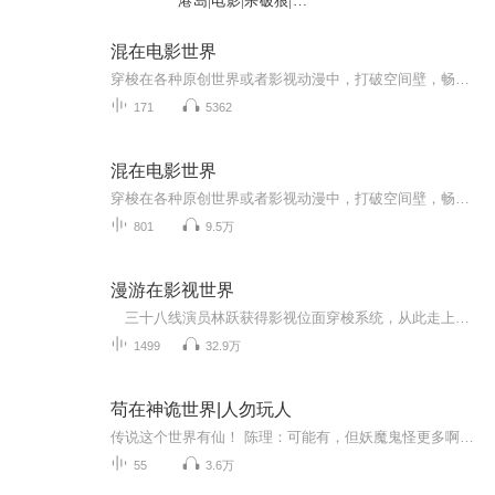
港岛|电影|杀破狼|双
人播
混在电影世界
穿梭在各种原创世界或者影视动漫中，打破空间壁，畅想诸天无限。
171
5362
混在电影世界
穿梭在各种原创世界或者影视动漫中，打破空间壁，畅想诸天无限。
801
9.5万
漫游在影视世界
三十八线演员林跃获得影视位面穿梭系统，从此走上一段体验各种精彩人生，漫游电影世界的瑰丽旅程。 《唐人街探案》里，他纠正秦风的推理，找出黄金大劫案的真凶。 《我的团长我的团》带所有人回家。 《无双》里揭开画家之谜。 《追龙》里单...
1499
32.9万
苟在神诡世界|人勿玩人
传说这个世界有仙！ 陈理：可能有，但妖魔鬼怪更多啊！ 一朝穿越两茫茫，忙碌奔波三餐忙，人人都道修仙好，谁见尸骨露道旁。 【已有过万均订作品《曙光纪元》，精品作品《重林巨蜥》，品质保证】
55
3.6万