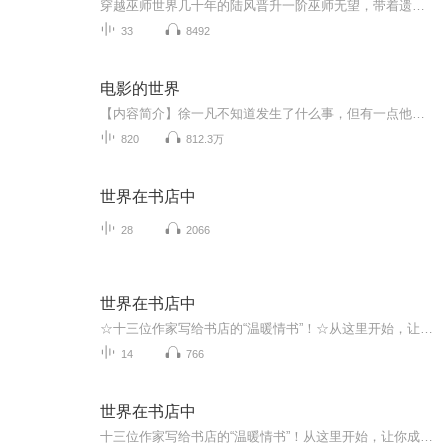
穿越巫师世界几十年的陆风晋升一阶巫师无望，带着遗憾他衣锦还乡，回到了他出生的次级大陆，打算以自己高等巫师学徒的身份在老家盘踞一方，安享晚年。谁知一道意外出现在他脑海中的空间门，却让陆风前往了一个修仙求道的世界。这里地仙之道繁荣昌盛，筑一...
33
8492
电影的世界
【内容简介】徐一凡不知道发生了什么事，但有一点他深深地明白，唯有自己变强大，才能主宰自己的命运。【作者/主播简介】作者：有梦之人，网络小说作家。主播：剧舞吧瓦塔【购买须知】1、本作品为付费有声书，前59集为免费试听，购买成功后，即可收听，可...
820
812.3万
世界在书店中
28
2066
世界在书店中
☆十三位作家写给书店的“温暖情书”！☆从这里开始，让你成为一个不可救药的爱书人！这本书不是地名索引，不是世界书店指南，而是十三位作家对书店这种特殊空间的私人回忆。对他们而言，书店是一种药或一帖处方，是一座秘密花园，是抗议世界其他地方泛滥...
14
766
世界在书店中
十三位作家写给书店的“温暖情书”！从这里开始，让你成为一个不可救药的爱书人！