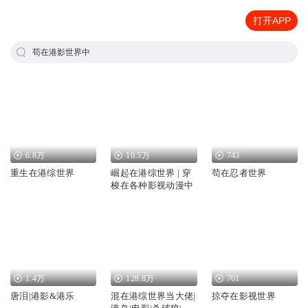
打开APP
苟在港影世界中
6.8万
10.5万
743
重生在港综世界
崛起在港综世界 | 穿
苟在忍者世界
梭在各种影视动漫中
1.4万
128.8万
701
唐泪|港影&港乐
混在港综世界当大佬|
掠夺在影视世界