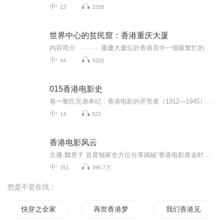
13
1558
世界中心的贫民窟：香港重庆大厦
内容简介 · · · · · ·重慶大廈位於香港其中一個最繁忙的商旅區市中心——尖沙咀，匯聚來自五湖四海的各色人群，南亞、非洲、印度，商人、避難者、臨時工，還有囊中羞澀的各國背包客。一個擁有多元文化的世界性聚居地，卻是一個會令香港人感...
44
9326
015香港电影史
卷一黎氏兄弟本纪：香港电影的开荒者（1912—1945）卷二长凤新/银都本纪：飞越黄昏（1949— ）卷三电懋/国泰本纪：影坛乌托邦（1951—1971）卷四中联本纪：理想年代（1952—1964）卷五光艺本纪：开枝散叶（1955—1969）卷六邵氏本纪：东方好莱坞（1925— ...
14
522
香港电影风云
主播:魏君子 首度独家全方位分享揭秘“香港电影黄金时代 台前幕后不为人知的故事”《香港电影风云》 从未曝光过……的亮点！在这里 有香港经典影视作品的私家台前幕后在这里 有乱世枭雄的奇闻轶事在这⾥ 有香港传奇大亨匿藏的风月韵事在这⾥ 有巅峰喜剧...
151
396.7万
您是不是在找：
快穿之全家一起苟
再世香港梦
我们香港见