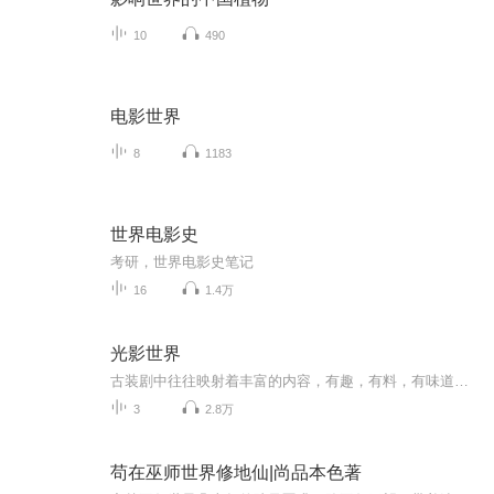
10
490
电影世界
8
1183
世界电影史
考研，世界电影史笔记
16
1.4万
光影世界
古装剧中往往映射着丰富的内容，有趣，有料，有味道。主播微信：824141955，欢迎交流。
3
2.8万
苟在巫师世界修地仙|尚品本色著