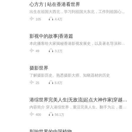
心方方 | 站在香港看世界
出生在祖国大西北，学习到祖国大东北，工作到祖国心脏，生活在祖国香港。新疆人在香港，带着“宝妈”“港漂”的标签，站在香港看世界。希望给你还原一个360°真实的香港生活。方方也将所有优势资源在这里整合分享，和你一起成长！也欢迎喜欢节目的小伙伴，...
105
4.4万
影视中的故事|香港篇
本此播客给大家揭秘香港影视发展史，以及著名导演和他们的影视作品，全方位的了解香港影视为何成为国际上的一个奇迹。
49
3.2万
摄影世界
了解摄影历史、熟悉摄影大师、知晓器材的历史
25
6.8万
港综世界完美人生|无敌流|起点大神作家|穿越|电影世界|港综爽剧|多人有声剧
内容简介 穿入港综世界，重活完美人生。翻手为云，覆手为雨，这一世不做枭雄，只做传奇英雄！周文强，他是差人中的神话，他是商界传奇，他是改变了一个时代的巨人！ 绝音绕梁带大家进入来自起点大神作家光暗之心的《港综世界完美人生》，让你领略一番不一...
400
56.1万
影响世界的中国植物