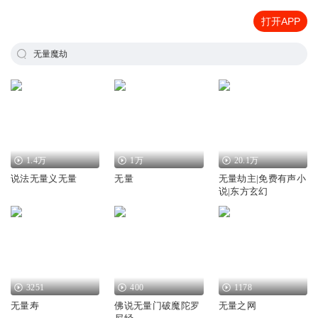
打开APP
无量魔劫
1.4万
1万
20.1万
说法无量义无量
无量
无量劫主|免费有声小
说|东方玄幻
3251
400
1178
无量寿
佛说无量门破魔陀罗
无量之网