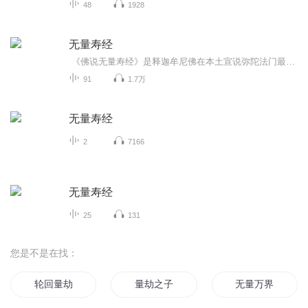
48
1928
无量寿经
《佛说无量寿经》是释迦牟尼佛在本土宣说弥陀法门最完备的一部经。全经讲述了西方极乐世界的形成、成就后的功德庄严、求证的方法、往生所要避免的违缘以及往生后的利益等，对于净土的因缘、果报、事理、行证等都做了非常全面的开显，所以被誉为“净土第...
91
1.7万
无量寿经
2
7166
无量寿经
25
131
您是不是在找：
轮回量劫
量劫之子
无量万界