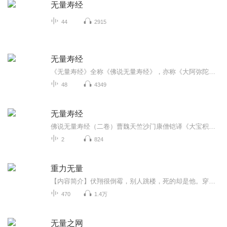
无量寿经
44
2915
无量寿经
《无量寿经》全称《佛说无量寿经》，亦称《大阿弥陀经，是净土宗的基本经典之一，为"净土五经一论"中的一经，净土宗的大部分修行方法均可在该经中找到理论依据。经中介绍阿弥陀佛(无量寿佛)所发诸大愿(依版本不同而数量不一，最多为四十八愿)，建立弥陀净...
48
4349
无量寿经
佛说无量寿经（二卷）曹魏天竺沙门康僧铠译《大宝积经》第五无量寿如来会同本异译。
2
824
重力无量
【内容简介】伏翔很倒霉，别人跳楼，死的却是他。穿越到了一个重力千奇百怪的世界，却被单独丢到充满怪物的森林。为了获得活下去的力量，为了获得回归的可能，他不得不奋发了。【作者/主播简介】作者：一条废柴主播：烨烨升辉书院【购买须知】1、本作品为...
470
1.4万
无量之网