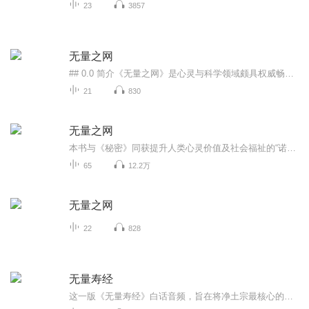
23
3857
无量之网
## 0.0 简介《无量之网》是心灵与科学领域颇具权威畅销作家格雷格·布雷登的经典著作。1944年，量子理论之父马克斯·普朗克用“母体”这个词震撼了全世界，并提出是由它创造了星辰、生命及宇宙起始时的一切。近年来的发现不断证实普朗克所说的母体——无量...
21
830
无量之网
本书与《秘密》同获提升人类心灵价值及社会福祉的“诺提勒斯书奖”！
65
12.2万
无量之网
22
828
无量寿经
这一版《无量寿经》白话音频，旨在将净土宗最核心的经典化繁为简。我们剥落了艰涩的文言外壳，用最至诚、最清净的声音，为您还原阿弥陀佛四十八大愿的宏伟蓝图。无论您身处何方，戴上耳机，即刻步入那片金沙布地、七宝池盛的清净国土。让佛陀的慈悲愿力化...