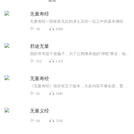
尼经
无量寿经
无量寿经一部殊胜无比的净土五经一论之中的基本佛经
48
1589
邪途无量
我的爷爷是个老骗子，为了让我继承他的“神棍”事业，他不惜用各种手段骗我回家。他甚至给我磕头，发誓说这是一条能发大财的路，还让我相信这是家族的荣耀和使命。在他的百般劝诱下，我半信半疑地入了行，可一旦踏入这条路，他却告诉我一个惊人的真相：作...
373
1.6万
无量寿经
《无量寿经》现存有五个版本，大多内容不够全面，曹魏康僧铠的本子流行较多，为使经本更加完善，夏莲居老居士在保留所有经本原文内容的基础上，进行会集，形成现在的《佛说大乘无量寿庄严清净平等觉经会集本》，可以说从题目到内容都是比较圆满的会集。这...
50
1940
无量义经
94
7335