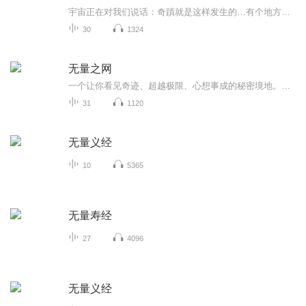
宇宙正在对我们说话：奇蹟就是这样发生的…有个地方是万物的起源，在那裡，纯能量只是单纯地「在」。在这个孕育真实状态的量子孵化器中，一切都有可能，我们称它为「无量之网」。感恩《无量之网》的作者和系列相关的人员！感恩众行平台的30位传承者老师们...
30
1324
无量之网
一个让你看见奇迹、超越极限、心想事成的秘密境地。本书曾经与《秘密》同获提升人类心灵价值与社会福祉的“诺提勒斯书奖”。我们到底有多大力量可以改变这个世界？献给一直也在寻找答案的你！1944年，量子理论之父马克斯.普朗克用“母体”这个词震撼了全世...
31
1120
无量义经
10
5365
无量寿经
27
4096
无量义经