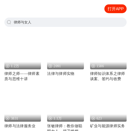
打开APP
律师与女人
1.2万
2091
1586
律师之师——律师素
法律与律师实物
律师知识体系之律师
质与思维十讲
谈案、签约与收费
3831
1.1万
623
律师与法律服务业
张敏律师：教你做聪
矿业与能源律师实务