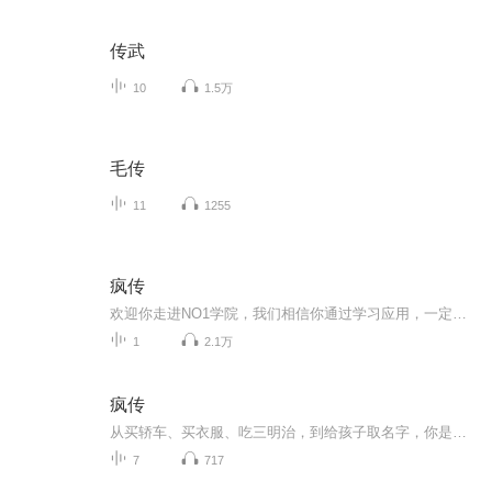
传武
10
1.5万
毛传
11
1255
疯传
欢迎你走进NO1学院，我们相信你通过学习应用，一定能够实现你的梦想与价值。勇一老师，欢迎学习交流:87699499从买轿车、买衣服、吃三明治，到给孩子取名字，你是否知道为什么某些产品会大卖，某些故事被人们口口相传，某些电子邮件更易被转发，或者某些视...
1
2.1万
疯传
从买轿车、买衣服、吃三明治，到给孩子取名字，你是否知道为什么某些产品会大卖，某些故事被人们口口相传，某些电子邮件更易被转发，或者某些视频链接被疯狂地点击，某些谣言更具传播力，某些思想和行为像病毒一样入侵你的大脑……这本书将为你揭示这些口...
7
717