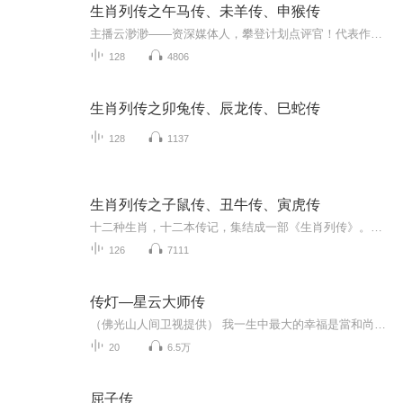
生肖列传之午马传、未羊传、申猴传
主播云渺渺——资深媒体人，攀登计划点评官！代表作《重生福妻有空间》、《重生七七俏媳妇》、《县委班子》等主播包声菜卷——作品《紫川》 | 光明王紫川秀的传奇故事、《不可忽视的100个细节》 | 人生哲学10分钟纯正理工男帅哥一枚，一所北方高校学校的老...
128
4806
生肖列传之卯兔传、辰龙传、巳蛇传
128
1137
生肖列传之子鼠传、丑牛传、寅虎传
十二种生肖，十二本传记，集结成一部《生肖列传》。每本生肖传分上下两册，上册讲述一种生肖动物，几个结伴上路，一路打怪升级，积累战斗值，最终进入生肖学院的故事；下册讲述动物主角们经过魔法学习，将体内精灵培育成人形元神，最终打败大坏蛋，荣登生...
126
7111
传灯—星云大师传
（佛光山人间卫视提供） 我一生中最大的幸福是當和尚，但願來生，還能再作和尚，甚至生生世世我都要作和尚。 ──星雲大師...
20
6.5万
屈子传