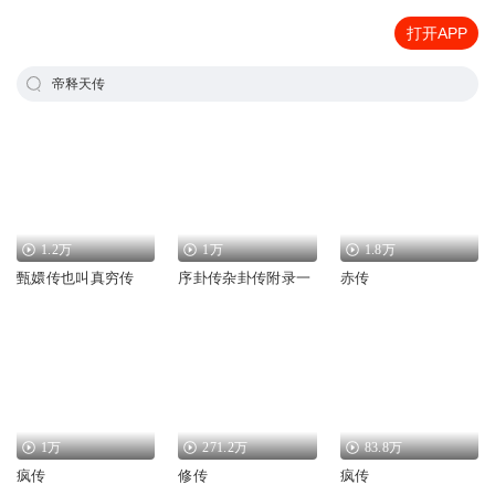
打开APP
帝释天传
1.2万
1万
1.8万
甄嬛传也叫真穷传
序卦传杂卦传附录一
赤传
1万
271.2万
83.8万
疯传
修传
疯传