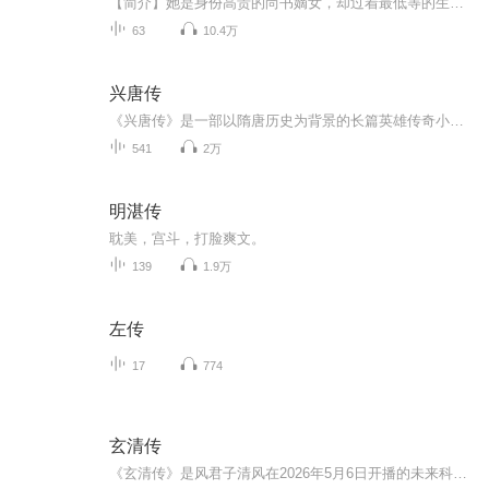
【简介】她是身份高贵的尚书嫡女，却过着最低等的生活尖酸刻薄的庶女“鸽占鹊巢”，百般欺凌于她夺了她的身份地位，享了原本属于她的富贵荣华……还要逼迫她舍去最亲爱的爱人，代替庶妹进宫为妃……面对宫中的尔虞我诈，她步步为营终于她成了这天下最尊贵...
63
10.4万
兴唐传
《兴唐传》是一部以隋唐历史为背景的长篇英雄传奇小说，讲述了从隋朝末年天下大乱到唐朝建立，贞观之治的历史进程，融合了历史事件、民间传说和英雄事迹。 其内容丰富多样，人物形象鲜明，情节跌宕起伏，是中国传统通俗文学的重要组成部分。
541
2万
明湛传
耽美，宫斗，打脸爽文。
139
1.9万
左传
17
774
玄清传
《玄清传》是风君子清风在2026年5月6日开播的未来科幻悬疑小说/有声剧，设定在2056年至2086年，聚焦AI智体统治下的垂直分层社会与阶层固化，主打近未来写实+悬疑破案，无玄幻神通。