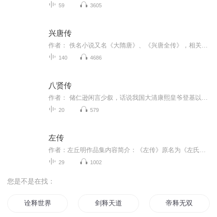
59
3605
兴唐传
作者： 佚名小说又名《大隋唐》、《兴唐全传》，相关古典小说有清乾隆年间英雄传奇小说《说唐演义全传》、明代《大唐秦王词话》等。 北京流传的评书《隋唐》以清末“评书大王”双厚坪所说内容最为丰富、完整，惜其底本未能传世。二十世纪三十年代北京评书...
140
4686
八贤传
作者： 储仁逊闲言少叙，话说我国大清康熙皇爷登基以来，风调雨顺，国泰民安。驾下有八位贤臣匡扶社稷，这八位乃系山东青州府冯阁老、山西汾州府于成龙、山东曲阜县张鹏翮、陕西临陶庄召恒、河间府萧国佐、即墨县郭瑞卿、济南府孙广泗、河南归德府彭朋。...
20
579
左传
作者：左丘明作品集内容简介：《左传》原名为《左氏春秋》，汉代改称《春秋左氏传》，简称《左传》。全书约十八万字，记载了从鲁隐公元年（公元前722年）到鲁哀公二十七年（公元前 468年），共十二代国君、二百五十四年间的历史。补充并丰富了《春秋》的内...
29
1002
您是不是在找：
诠释世界
剑释天道
帝释无双