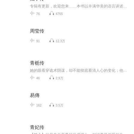
专辑有更新，欢迎您来……本书以丰满华美的语言讲述了屈原不朽的故事第01章 天阴地晦 山悲河泣 第02章 瑞雪飘飘 紫气缈缈 ...
76
4765
周莹传
91
12.3万
青栀传
她的眼看穿诡术阴谋，却不能彻底看清人心的变化；他的手掌握天下苍生，却只想可以握住寥寥的真心。从一个为帝王所防备的权臣之女，到名留青史的一代贤后，究竟有多远的距离？一入深宫前缘尽，半世浮沉掩栀青。梧桐摇叶金凤翥，史册煌煌载容音。
46
2.9万
易傳
162
3.5万
青妃传