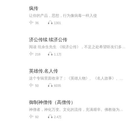
疯传
让你的产品，思想，行为像病毒一样入侵
36
1301
济公传续 续济公传
阅读 坑余生先生 《续济公传》，不足之处希望听友们多多指教！
218
1.1万
英雄传.名人传
这个专辑里面收录了：《英雄人物》、《名人故事》、《科学家的故事》、《名人名言》 四本书，书中的一个个故事展现了一个个迷人的世界，教会孩子如何辨别是与非、美与丑、善与恶、真与假.....
50
6035
御制神僧传（高僧传）
神僧者，神化万变。文化的流传，充满艰辛。佛教做为一种外来宗教，能够在文化底蕴深厚的中国由渐入到扎根，神僧的贡献多不为人知，却功不可没。佛教不提倡神通，是怕学佛人着神通相，离自性真，昧于因果。神僧们以神通救百姓，以神迹促传法，神通为用，菩...
92
2.4万