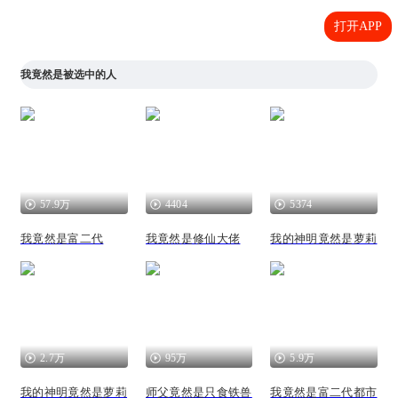
打开APP
我竟然是被选中的人
57.9万
4404
5374
我竟然是富二代
我竟然是修仙大佬
我的神明竟然是萝莉
2.7万
95万
5.9万
我的神明竟然是萝莉
师父竟然是只食铁兽
我竟然是富二代都市