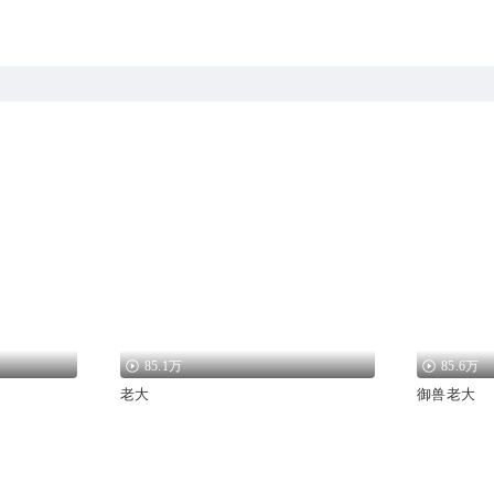
85.1万
85.6万
老大
御兽老大