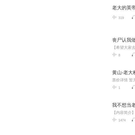
老大的英
319
丧尸认我
8
黄山-老大
1
我不想当
1474