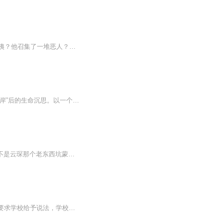
【内容简介】 咦？我重生了？我要做个快乐的咸鱼！咦？还有其他重生者？我要抱大腿！咦？他召集了一堆恶人？我要做个好人！ 【作者/主播简介】作者：独醉客主播：听雨风轩 张小5【购买须知】1、本作品为付费有声书，前57集为免费试听，购买成功后，即可收...
揭露江湖义气和黑道浮华的本质。作者廖无墨，播讲Hi贾哥哥。一个沉浮二十年的江湖人“上岸”后的生命沉思。以一个荒诞的雇凶杀人事件作为引子，讲述了一群可笑、可悲又可叹的江湖人物不断刷新人性下限的故事，写尽了表面光鲜的黑道背后。54个市井人物，72...
清冷谪仙鬼君大人v爱财护短捉鬼天师 选择捉鬼这个行业孟十九其实不是自愿的，若不是云琛那个老东西坑蒙拐骗（以身色诱）她，她也不会拜他为师，更不会刚出师就被赶下山，自己摸索着在捉鬼的路上一去不复返。 半路上救回来个长得特别漂亮的小男孩，可人家小男孩的心思一点都不单纯，整天想着跟她同床共枕。 孟十九大惊：我把你当儿子，你居然想睡我！ 某天小男孩突然不见了，转而留在她身边的是一只千年老鬼，还是个超级俊秀帅气的小哥哥。 她觉...
未婚先孕！十六岁的何宛儿因宫外孕惨死在学校宿舍卫生间。 痛失独女的父亲一夜白头，要求学校给予说法，学校却将她作为反面教材教育学生，肇事者不敢现身却依然潇洒活着，她才知道，自己的死是多么的可笑！ 死不瞑目！她重生回了两人发生关系的前一天，这一世，她要如何改写自己的命运，让这个令她含辱而终的男人得到惩罚？