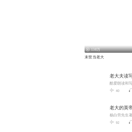
138万
末世当老大
老大夫读
40
老大的英
92