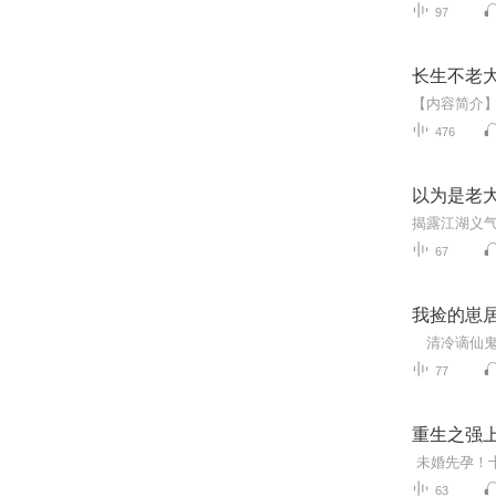
97
长生不老
476
以为是老大
67
我捡的崽
77
重生之强
63