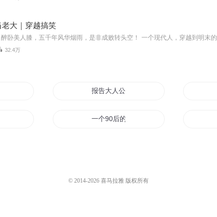
当老大｜穿越搞笑
32.4万
有了
报告大人公子又要搞事情
夫人
一个90后的生活报告
报告
超新派报告
报告这个人有毒
© 2014-
2026
喜马拉雅 版权所有
告大王
报告魔神太子有喜了