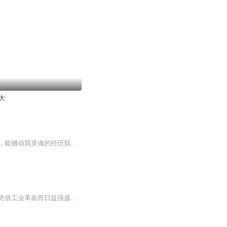
大
酷爱朗读和写作的我喜欢用文字记录生活，用声音抒发情感。能打动我的诗文我会用心诵读，能撼动我灵魂的经历我会用心记录。感谢收听和关注喜马拉雅老大夫读写。
杨白劳先生著简介：本书纵览古代不列颠到现代英国历史进程，描述英国从一个海岛小国，凭借工业革命而日益强盛的国力，成为所向无敌的海上霸主，逐步建立地球上最庞大的殖民帝国，直至褪去光芒的兴衰过程。在作者笔下，人物栩栩如生，大事件具体而微，完整...