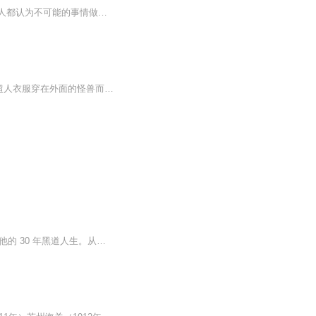
继欢的姐姐出了车祸去世了，只留下一个魔胎——黑蛋（注意这是小主角！），继欢把所有人都认为不可能的事情做到了，就是把黑蛋养成了一个可可爱爱的小孩纸～
【内容简介】A：你见过奥特曼的真面目吗？ B：我见过，偷偷告诉你，奥特曼只是一个把超人衣服穿在外面的怪兽而已。 A：我不相信，奥特曼明明是一个万能的超人。 B：这个万能是什么意思？ A：能文能武能笑能哭能疯狂能宁静能粗爆能温柔。 B：据我所知奥特曼...
欢迎收听 故事FM 首档付费节目！汪楠，日本黑道人尽皆知的华人老大，亲临 故事FM 讲述他的 30 年黑道人生。从初到日本遭人凌辱的东北公子哥，到只手建立自己的黑道帝国，他见证了日本黑道的黄金时代。他碾碎了善恶边界，在没有道德的世界里赤手空拳 30 年...