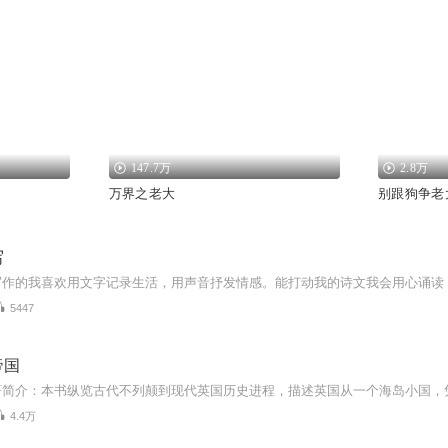
147.7万
2.8万
万界之老大
别跟狗争老
写
5447
帝国
4.4万