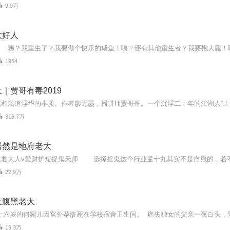
9.9万
大好人
1954
｜贾哥有毒2019
316.7万
居然是地府老大
22.9万
上腹黑老大
19.3万