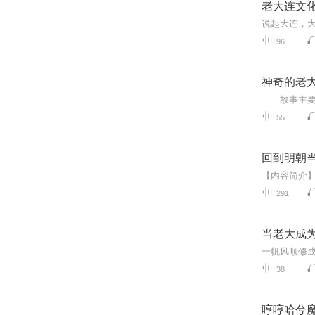
老大连文
96
神奇的老
55
回到明朝
291
当老大成
38
哼哼哈兮