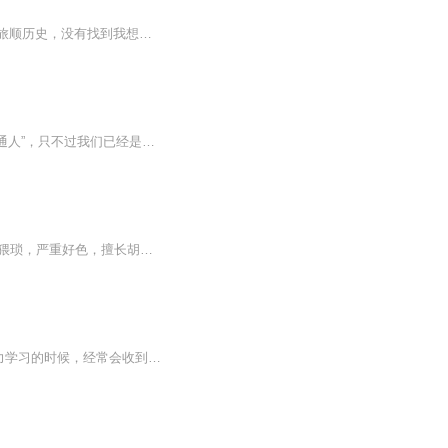
说起大连，大连都知道旅顺，大连也曾经叫旅大，一个旅顺口，半部中国近代史，除了大连旅顺历史，没有找到我想听的更多的老大连文化故事内容。在演播我自己作品的时候，我重新翻阅历史资料，查阅文件，发现大连全区域内，其实有很多有趣的小故事，这些小故...
故事主要用日记体讲述了一个叫“老大”的人平凡而传奇的一生。 我们经常自称为“普通人”，只不过我们已经是被成长抹去了棱角之后的普通。和我们一样，老大也可以说是一个普通人，只是外号被人叫“老大而已。除此之外，似乎他与我们并没有什么不同...
【内容简介】自古英雄如美人，不许人间见白头！ 很爽很热血........ 少年我骨骼精奇，轻微猥琐，严重好色，擅长胡说八道，点个跟读深入了解下呗！【作者/主播简介】作者：水一波主播：黑乐电台【购买须知】1、本作品为付费有声书，前53集为免费试听，购买...
一帆风顺修成人仙的越知涯意外陨落，转世之后，重新拜入昔日山门。 *越知涯在崇吾派努力学习的时候，经常会收到来自同窗的疑问。“道友，你那么努力读书，不觉得辛苦吗？” 越知涯淡定：“知晓读书后必能学的深奥道法，便不以为苦。” “那道友觉得何事辛苦？” 越知涯表情沉痛的放下书：“学完之后，从头开始，再学一遍。” 上辈子叱咤修真界的百殆真人转世之后，重入昔日山门，看着当年自己编纂的如山教材，感受到了什么叫“天道好轮回，苍天饶过谁”