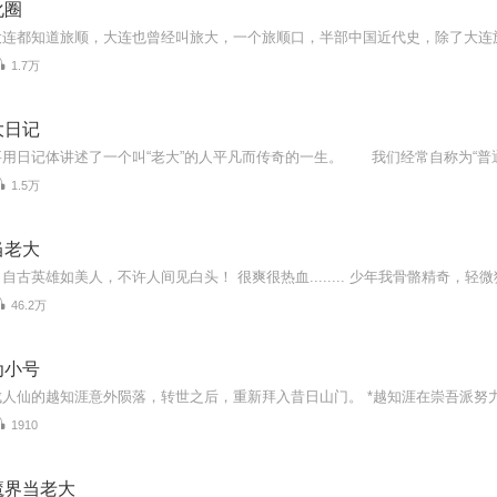
化圈
1.7万
大日记
1.5万
当老大
46.2万
为小号
1910
魔界当老大