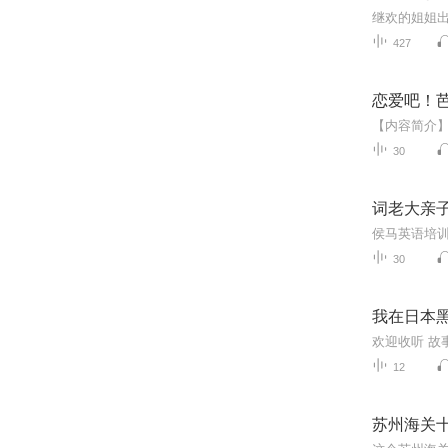
427
恋爱吧！
30
​词老大亲
侯马英语培
30
我在日本
12
苏州海关