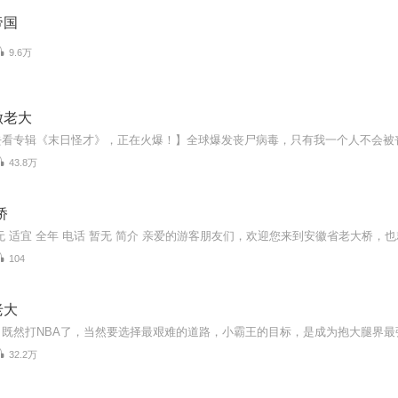
帝国
9.6万
做老大
43.8万
桥
104
老大
32.2万