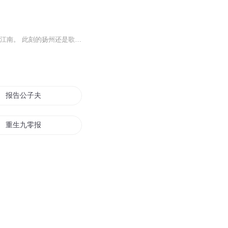
醒掌天下权，醉卧美人膝，五千年风华烟雨，是非成败转头空！ 一个现代人，穿越到明末的江南。 此刻的扬州还是歌舞升平，还是小桥流水曲水流觞。 但乱世即将来临。 一个新的大时代开始了······ 都市小白领穿越到混乱的明朝末年，充分利用历史之先知先...
报告公子夫人是只猫
重生九零报告老公我有
异种报告
关于神的成长报告
报告院长