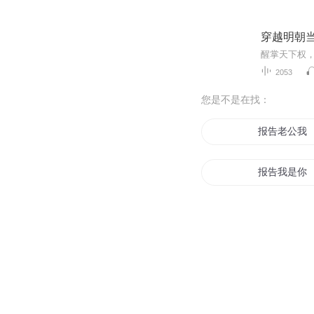
穿越明朝
2053
您是不是在找：
报告老公我
报告我是你
魔王的就职
鬼灵报告
冰与火之报