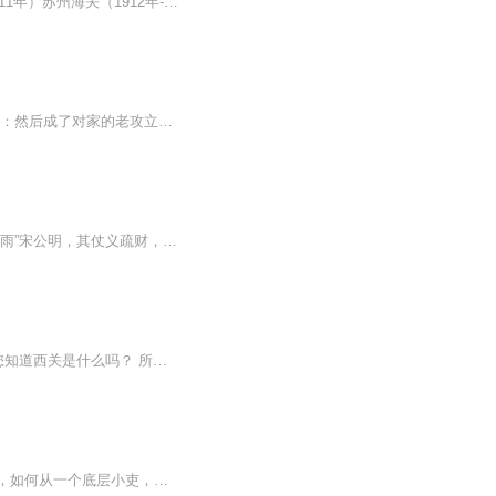
这个苏州海关十年报告专辑分为四大部分苏州海关（1896年-1901年）苏州海关（1902年-1911年）苏州海关（1912年-1921年）苏州海关（1922年-1931年）描述了苏州旧时期的贸易，货币，人口，交通，教育，工作，疾病等方面。本文是当时的海关税务司，写给总署的...
.无原型，不建议代入任何明星。年下欢喜冤家娱乐圈重生主角：顾成骁，游泽煊一句话简介：然后成了对家的老攻立意：保持初心，传播爱情友情正能...
以创业者的视角看宋江，蓦然发现宋江其实是一位非常具有领导艺术的大哥。江湖人称“及时雨”宋公明，其仗义疏财，名声在外。很多谋面或未曾谋面的英雄豪杰一见到宋江，便抱拳喊“哥哥”。这足以证明宋江这个人在社会上口碑的积累。而当今的年轻创业者又有...
票价详情 10.00元 适宜 四季皆宜 电话 暂无 简介 游客朋友，今天我们来到的是西关大屋。您知道西关是什么吗？ 所谓西关，是明清时老广州人对广州城西门外一带地方的统称。清代中、后期起，西关先后兴建了宝华街、逢源街、多宝街等居民住宅区，西关大屋应运而生了。西关古老大屋是过去豪门富商在此营建的大型住宅。由于此类建筑以西关一带居多，因此称为"西关古老大屋"。 这些住宅高大明亮，厅园结合，装饰精美。其基本布局是三间两廊，左右对称，中间为主要厅堂。门厅右边栽种花木，布置山石鱼池以供游憩观赏。庭院后部为书房。大屋两侧各有一条青云巷，取"平步青云"之意。 西关大屋是广州传统建筑的瑰宝，西关古老大屋现存数量已从清末民初鼎盛时期的800多间变成不到100间，因此就显得更加珍贵。 下面您就去看看这座瑰宝建筑吧。 音频来源于链景旅行
你知道宋江是怎么当上老大的？本书将为你解密手无缚鸡之力、相貌丑陋、资质平平的宋江，如何从一个底层小吏，步步为营，摇身成威震江湖的梁山集团的一把手。书中将巨幅呈现宋江当上老大的杀手锏——鸿鹄之志、扬名立万、手舞足蹈谨以这些弥经历史考验的职...