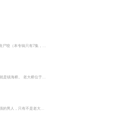
【希望大家去看专辑《末日怪才》，正在火爆！】全球爆发丧尸病毒，只有我一个人不会被丧尸咬（本专辑只有7集，观看满10分钟的帮我评个分哈，谢谢大家）
票价详情 暂无 适宜 全年 电话 暂无 简介 亲爱的游客朋友们，欢迎您来到安徽省老大桥，也就是镇海桥。 老大桥位于安徽省黄山市市政府，所在地是屯溪，镇海桥为六墩七孔石拱桥。上部为等截面实腹式石拱，下部为浆砌条石重力式墩台。桥墩成等腰三角形，上水头的分水头石尖翘起，造成船头状，石墩背部为龟背纹，仿佛六只石龟驮着桥梁。拱脚、拱圈均用褐红麻条石交错砌筑。石料以糯米稀、猕猴桃藤汁加灰浆胶结。 中洞有“禁止取鱼”四字楷书。桥面桥栏以茶园石铺设，桥栏纵向条石两头凿阴阳榫，互为衔接;上下联结处凿蝴蝶形卯样，又用铁梢卡锁，形成整体。因此，桥身质地坚实，气势雄浑。桥上原有亭，两端有飞檐五脊虎殿顶建筑。桥东临街处建有高大拱门，上悬“镇海桥”三字金匾。解放前，桥亭、拱门均已拆除。建国后通行汽车，两头引桥石阶升高填平改建沥青路面，现不允许通机动车。 “碧水蒙恛最上游，垂杨夹岸泊归舟。渔歌远近从风递，帆影高低带月收。飞倦剧怜投树鸟，长闲终羡傍滩鸥。村烟起处楼台好，一片波澄万顷秋。”这首诗是描写老大桥的，这么美，这么独特，这么有故事的老大桥，是不是想看一看呢。 音频来源于链景旅行
【内容简介】既然打NBA了，当然要选择最艰难的道路，小霸王的目标，是成为抱大腿界最强的男人，只有不是老大，才能学会所有的技术。小霸王避开了所有当老大的机会，好好的猥琐发育，没想到最后栽到了杜老四身上……【作者/主播简介】作者：超级麦克风，网...