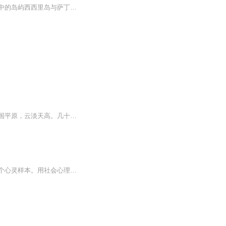
祖籍意大利现在拿到中国的绿卡。意大利共和国主要由南欧的亚平宁半岛及两个位于地中海中的岛屿西西里岛与萨丁岛所组成。“曹操来了”是乔纳森·考斯瑞德（曹操，Jonathan Kos-Read），毕业于纽约大学，美国演员。 他喜好开车、骑马、画画，代表作有《爱的...
【内容简介】往事越千年，魏武挥鞭，跟随曹操闯三国，换了人间。公元一百八十四年，北国平原，云淡天高。几十骑快马疾驰而过，扬起一片烟尘。为首的曹操策马登上一座高岗，往下看去，头裹黄巾的大军如同黄河的怒涛，从远方漫山遍野奔涌而来。他下意识的握...
内容简介：三国，不仅仅是一段历史，而是千百年来投注了中国人道德偏好，价值判断的一个心灵样本。用社会心理学的手术刀解剖三国英雄 — 曹操，就有了这本《心理曹操》。我们每个人身上或多或少都有三国人物文化基因与行为基因， 读懂了他们，就认清了你自...