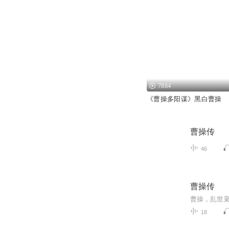
7884
《曹操多阳谋》黑白曹操
曹操传
46
曹操传
18