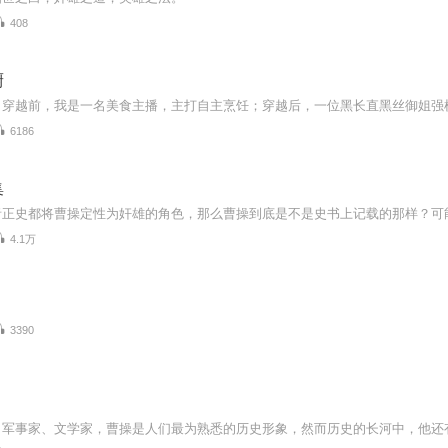
408
厨
6186
集
4.1万
3390