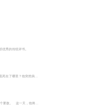
部优秀的传统评书。
历史上的曹操到底是奸贼还是忠臣？他为什么到死都没有取代汉室？他是怎样去世的？他到底死在了哪里？他突然病死的真正原因是什么？他是什么时候为自己准备陵地的？他到底葬在了哪里？曹操墓第一次被盗发生在什么时候？是由谁主使的？当时盗出了哪些文物？...
建安三年冬，曹操亲率大军，攻克东方战略要地徐州，绞杀吕布，翦除了他统一天下的一个要敌。 这一天，他将率大军离徐州凯旋许都，开始人生最为重要的一个阶段。