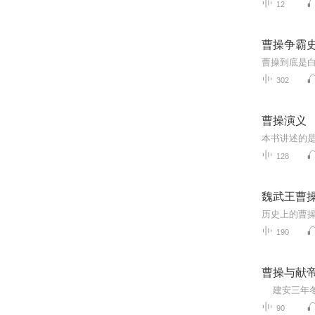
12
曹操争霸
曹操到底是
302
曹操演义
本书讲述的
128
魏武王曹操
190
曹操与献
90