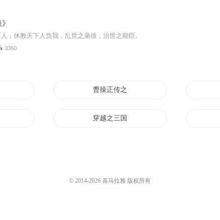
操》
下人，休教天下人负我，乱世之枭雄，治世之能臣。
3360
谜
曹操正传之治世能臣
三国
穿越之三国当曹操
是我老板
曹魏天子
女初长成
曹操称霸娱乐圈
© 2014-
2026
喜马拉雅 版权所有
蝉在曹操麾下
穿越三国之跟着曹老大