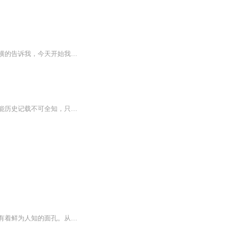
【内容简介】穿越前，我是一名美食主播，主打自主烹饪；穿越后，一位黑长直黑丝御姐强横的告诉我，今天开始我就是她的人，于是我成为了她麾下的主厨，这个女人叫做曹操，表字孟德，闺名梦。在这个世界，男性自春秋之后，逐渐失去阳刚和暴力，使得女性上位...
无论野史或者正史都将曹操定性为奸雄的角色，那么曹操到底是不是史书上记载的那样？可能历史记载不可全知，只有通过曹操由内而发的诗词，才能深入曹操的内心，去认识一个过去且真实的曹操。
作为政治家、军事家、文学家，曹操是人们最为熟悉的历史形象，然而历史的长河中，他还有着鲜为人知的面孔。从一个制造灭门惨案、屠杀无辜百姓的刽子手，到一个改革法制弊端、实行名法之治的立法者。法学家、立法者、刽子手、犯罪分子，哪一个是更为真实的...