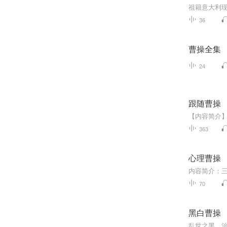
36
曹操全集
24
跟随曹操
363
心理曹操
70
黑白曹操
乱世之黑，