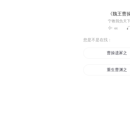
《魏王曹
宁教我负天
44
您是不是在找：
曹操遗冢之
重生曹渊之
三国之曹操
三国曹家有
三国之当貂