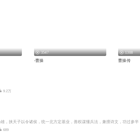
3547
1308
-曹操
曹操传
9.2万
689