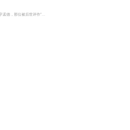
汉末烽烟四起，天下分崩离析，是谁挟天子以令诸侯，凭一己之力搅动乱世风云？是曹操，字孟德，那位被后世评作“治世能臣，乱世奸雄”的传奇枭雄。本专辑以“孟德霸业”为脉络，回溯他从陈留起兵、招贤纳士，到横扫中原、平定北方，终成魏王、奠定曹魏基业...