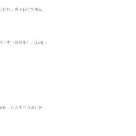
《走近曹操》本书作者引领我们到汉末的历史时空中去探寻曹操的家世出身，去见识他的年少轻狂，去了解他的戎马人生，去体味他的雄心壮志。曹操在中国是一个大名鼎鼎、家喻户晓的历史人物，千百年来，人们对他褒贬不一。誉之者谓之盖世英雄，毁之者谓之逆臣...
曹操善诗文，知兵法，开建安文风。有诗文多篇。另有注《孙子》传世。今人整理其诗文成排印本《曹操集》。[158]同时亦擅长书法，被唐朝张怀瓘《书断》评为“妙品”。
东汉末年，腐朽没落的东汉王朝分崩离析，外戚宦官当道，军阀混战，天下大乱，人民流离失所，社会生产力遭到极大破坏，作为非常之人，超世之杰的曹操，怀抱救国之志，除暴抗强，惩治腐败，几经沉浮，终于以一个政治家的魄力，军事家的谋略，消灭了军阀割据...