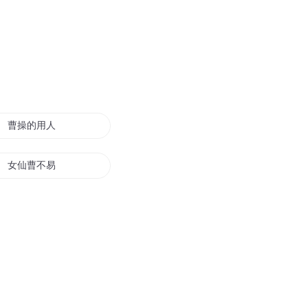
曹操的用人智慧
女仙曹不易
重生三国之我是曹丕
跟随曹操
重生三国之我是曹昂