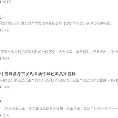
26.5万
史
白脸奸雄还是乱世英雄？陈文德先生所著的【曹操争霸史】或许会给你答案。
3.7万
是曹操自出世到护献帝都许的一段历史，内容丰富，情节精彩，矛盾突出，是一
9026
 | 曹操墓考古发现者潘伟斌还原真实曹操
6413
帝
6.2万