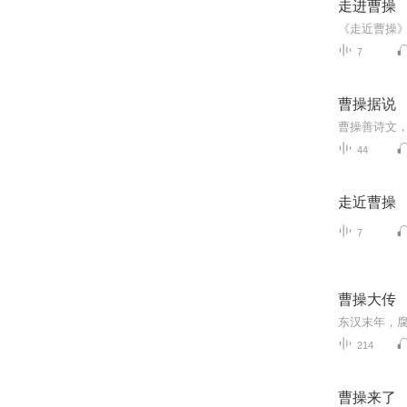
走进曹操
7
曹操据说
44
走近曹操
7
曹操大传
214
曹操来了