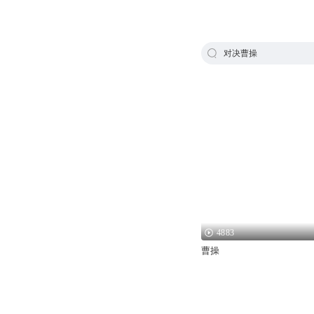
对决曹操
4883
曹操