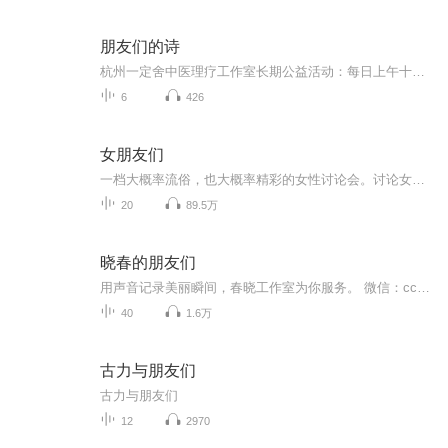
朋友们的诗
杭州一定舍中医理疗工作室长期公益活动：每日上午十二点之前实行免费针灸，欢迎大家前来。微信：fengzhiyi767这个年代已经很少有人写诗了，八九十年代诗歌的浪潮早已远去，海子，北岛，顾城，舒婷......都已随风而逝，那时的理想，热血和浪漫也渐渐消散在时光里。好在还有这么些朋友依然热爱诗歌，热爱生活，用诗歌装点生活，用生活谱写诗歌。由此我收集了朋友们的原创诗歌，专门为他们做一个诗集诵读出来。这样我们或许可以走进一个个普通人的心，感受一个个普通人的生命色彩，感受他们的喜怒哀乐，他们也都是有故事的人。
6
426
女朋友们
一档大概率流俗，也大概率精彩的女性讨论会。讨论女性生活中会遭遇的一切问题和困惑。每期节目会邀请不同的女朋友们，不分年龄、身份、职业，分享我们的故事。不一定能给出什么指导意见，但一定是自己踩过的雷区。
20
89.5万
晓春的朋友们
用声音记录美丽瞬间，春晓工作室为你服务。 微信：ccshh2013
40
1.6万
古力与朋友们
古力与朋友们
12
2970