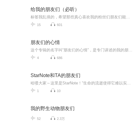
给我的朋友们（必听）
标签我乱填的，希望那些真心喜欢我的粉丝们朋友们能来听！
15
601
朋友们的心情
这个专辑的名字叫“朋友们的心情”，是专门讲述的我的朋友们用文字来记述的他们的故事，他们的经历，他们的感想、他们的心情的一个天地。希望我的讲述，能让您走进他们的曾经。如果这种聆听能带给您愉悦，那就是我和我的朋友们最大的满足。
4
686
StarNote和TA的朋友们
哈喽大家～这里是StarNote！“生命的流逝使得它难以实现超越时段的自我确认，唯有文字能够担当此任，宣告生命曾经在场。”文字实现在场，声音产生链接。我们将尝试以播客的形式和大家继续分享我们的用户故事，分享我们对这个世界的看法。谢谢大家喜欢StarN...
1
10
我的野生动物朋友们
52
2.3万