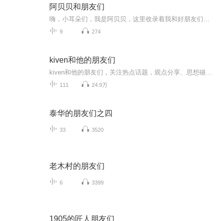
阿贝贝和朋友们
嗨，小耳朵们，我是阿贝贝，这里收录着我和好朋友们的故事！你可以和我交朋友吗？
9
274
kiven和他的朋友们
kiven和他的朋友们，关注热点话题，观点分享、思想碰撞。。。。。。在这个充满信息与变化的时代，有一个独特的群体正以他们的智慧和热情，为我们带来全新的视角与体验。他们就是 Kiven 和他的朋友们。Kiven，一个充满活力与好奇心的探索者，总是对世界保持...
111
24.9万
泰华的朋友们之四
33
3520
老木村的朋友们
6
3399
1905的匠人朋友们