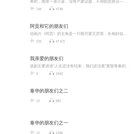
来吧，围坐一张小桌，没有严肃议题，不用刻意搭话——一杯热茶、几句玩笑，就把“天下事”聊成了“身边话”。 “欣年巴啦”的热闹
149
4738
阿贡和它的朋友们
动画片《阿贡》的主角是一只既可爱又厉害，长相好似恐龙幼崽的不明生物，故事讲述的是一只个子小小却长着一个大脑袋的阿贡在森林中玩耍、在原野上奔跑、在高山上冒险、在海洋中畅游的故事。阿贡有着健康强壮的身体，谁都无法伤害它，它惬意的生活在森林中...
232
47.5万
我亲爱的朋友们
该剧主要讲述“人生还没有结束，我们还活着”黄昏青春的人生礼赞，走向人生尽头的朋友们之间的故事。
9
1942
泰华的朋友们之二
12
981
泰华的朋友们之一
12
1206