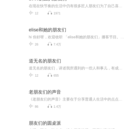
在现在快节奏的生活中仍有很多匠人朋友们为了自己喜欢的事业默默坚守着。最近FM98.6主播们就走进了1905文化创意园和那里的匠人朋友们聊了一聊他们的故事……上周《986与她1905的匠人朋友们》节目中我们采访了1905创意文化园中篝火手工皮具、有故事的陶器、臻品老砖这三家店的匠人朋友 。下面跟随我们的图文再次认识一下他们吧…… ...
12
1971
elise和她的朋友们
hi 你好呀，欢迎收听 「elise和她的朋友们」播客节目。我是90后个人成长教练 Coach Elise，我是一名全职教练、创业者，你可以在公众号 「教练Elise」找到我。 本节目诞生于2019年6月的一个夏季夜晚，从一开始分享 Elise的伙伴和朋友的故事，转向传播教练...
26
7.4万
道无名的朋友们
道无名的朋友们，讲述我所遇到的一些人和事儿，有成长，有生活，有工作，有关系管理。曾经做过的《大叔侃车》《智能有远鉴》等短视频节目中遇到的嘉宾，朋友，各有各的观点和对待人生的态度。我始终坚持我的观点，学习的最好方法就是听和说。多听海纳百川...
12
655
老朋友们的声音
《老朋友们的声音》主要在于分享普通人生活中的点点滴滴：生活里有许多声音，枯燥的，兴奋的，平凡的，喧闹的，寂寞的，愉悦的……如果，我们能静下心来仔细聆听，所有这一切终将归于对时间的感悟，一如长期陪伴的老朋友。每晚《老朋友们的声音》在这里汇...
86
1.4万
朋友们的圆桌派