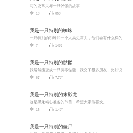
写的史蒂夫与一只骷髅的故事
18
853
我是一只特别的蜘蛛
一只特别的蜘蛛和一个人类史蒂夫，他们会有什么样的故事呢？那个神秘人，引导着他们去哪里呢？小丝救回他的朋友们了吗？你想要知道后面发生了什么吗？敬请期待《我是一只特别的蜘蛛》。如果喜欢别忘了点赞订阅加关注哟~~~作者：CE禁止抄袭，如抄必究！
7
1485
我是一只特别的骷髅
我居然能变成一只凋零骷髅，我交了很多朋友，比如说：僵尸、苦力怕、末影人还有跟我一样的骷髅等等，它们都是我的好朋友。
67
7.7万
我是一只特别的末影龙
这是黑龙精心准备的节目，希望大家能喜欢。
18
1.4万
我是一只特别的僵尸