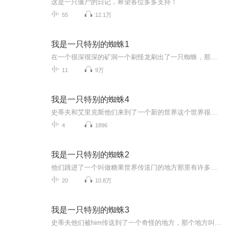
这是一只僵尸的日记，希望各位多多支持！
55
12.1万
我是一只特别的蜘蛛1
在一个很深很深的矿洞一个刷怪龙刷出了一只蜘蛛，那就是我们的主角，他被史蒂夫收留了。他们在一个雨天被一道雷把房子P成了灰烬他们寻找村庄，最后找到了村庄，史蒂夫却碰巧当上了村长。他们发现了一个奇怪的传送门最后跳了进去，想知道他们发生了什么吗？请关注我的世界，我是一只特别的蜘蛛1
11
9万
我是一只特别的蜘蛛4
史蒂夫和艾里克斯他们来到了一个新的世界这个世界很普通，不过却隐藏着很多的邪恶力量，他们造了一个叫做天启之境的传送门，来到了一个恐怖，又充满期待的地方，他们还获得了一本叫做引导之书的书，他们按着这个书打败了各种各样的boss，比如混沌之物狂人博士，他们最后遇到了实体303，他们能否把它击败呢？请关注我的世界，我是一只特别的蜘蛛4天启之镜：混沌
4
1896
我是一只特别的蜘蛛2
他们跳进了一个叫做糖果世界传送门的地方那里有许多的抱死最后他们还打败了死灵骑士回到了他们的分装想知道路途发生了什么吗请关注我的世界我是一只特别的蜘蛛2
20
10.8万
我是一只特别的蜘蛛3
史蒂夫他们被him传送到了一个奇怪的地方，那个地方叫做暮色森林，他们在那里打败了许多的boss，比如九头蛇巫妖王之类的。最后他们能不能打败那里的最终boss恐惧魔王呢？请关注我的世界，我是一只特别的蜘蛛3