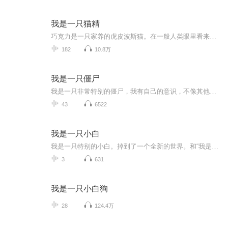
我是一只猫精
巧克力是一只家养的虎皮波斯猫。在一般人类眼里看来，它只是一只圆头圆脑的可爱猫猫，但就在刚才，它成了精。在成精的开始阶段，它认识了本市妖精里面颇有影响力的一对兄妹，哥哥琅琅是只法力高深的万年黑狐，妹妹则是只蛮横不讲理的九尾白狐。在它们的陪伴下，巧克力开始了猫精生涯一系列略带搞笑的冒险经历：封印飞头蛮、驱逐鸣蛇、助雏凤涅盘、大战人类监察员……可爱的肥猫巧克力在战斗中逐步成长，同时也为它的主人和它的朋友们带去了欢乐。但是就在这时，真正的危机开始向江溪市里的妖精们逼近……作者：小狼主播：叉叉
182
10.8万
我是一只僵尸
我是一只非常特别的僵尸，我有自己的意识，不像其他的僵尸一样，为什么这样说呢？我们在故事里揭晓。我在这里面认识了一名叫史蒂夫的人。我和她原本是好朋友。但是她却背叛了我。于是我向him请教。打败史蒂夫。
43
6522
我是一只小白
我是一只特别的小白。掉到了一个全新的世界。和“我是一只僵尸”的结尾一样。我的结局是有三个命令方块可以选每个命令方块上有一个按钮。如果我设错了，我的朋友艾丽克斯就会马上死掉。我究竟能否射出这决定人命的一箭呢？
3
631
我是一只小白狗
28
124.4万