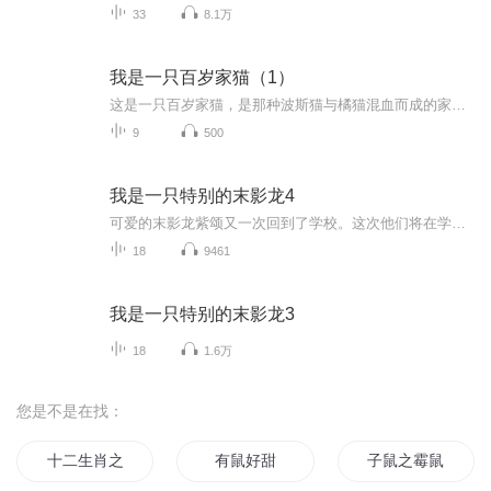
33
8.1万
我是一只百岁家猫（1）
这是一只百岁家猫，是那种波斯猫与橘猫混血而成的家猫。黄白相间。随着时光流逝、她已经陪伴我们二十年的光景。期间有平凡而感人的小故事……
9
500
我是一只特别的末影龙4
可爱的末影龙紫颂又一次回到了学校。这次他们将在学校遇见哪些好玩的经历呢？
18
9461
我是一只特别的末影龙3
18
1.6万
您是不是在找：
十二生肖之子鼠
有鼠好甜
子鼠之霉鼠