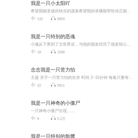
我是一只小太阳吖
希望我能变成你快乐的源泉希望我的录播能带给你正能量、替你暂时阻挡现实里的纷纷扰扰事先说好哈 不是每天录播的 爱你呦
132
8903
我是一只特别的恶魂
小魂从下界到了主世界后，与他的朋友经历了很多惊心动魄的冒险之旅，他们经历了什么呢？欢迎收听！
18
1098
念念我是一只苦力怕
主题 关于一只苦力怕的生存 时间 2~15分钟 每集只要有100以上人听不出意外的话就会日更
22
5911
我是一只神奇的小僵尸
一只神奇小僵尸出现……
8
5.1万
我是一只特别的骷髅