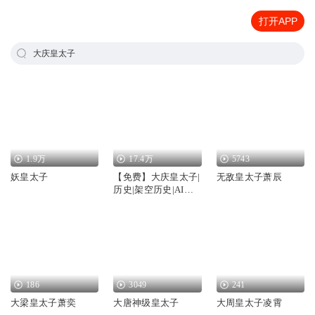
打开APP
大庆皇太子
1.9万
17.4万
5743
妖皇太子
【免费】大庆皇太子|
无敌皇太子萧辰
历史|架空历史|AI多
播
186
3049
241
大梁皇太子萧奕
大唐神级皇太子
大周皇太子凌霄