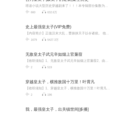
塔读小说大型历史穿越剧来了！！！本专辑部分集数为免费试听，2022.8.16开始收费，0.2元/集，会员免费收听！不定时爆更，多多评论订阅可加更哦~大型权谋历史类多人有声剧重磅上线！脑洞+轻松+爽！！三国：败家从忽悠曹操开始 三国迷们千万不要错过哦~！！...
660
632.6万
史上最强皇太子(VIP免费)
【内容简介】正值汉末大乱，曹操挟天子以令诸侯。 他穿越成为汉献帝的皇太子刘冯。 面对强大无比的逆贼曹操，刘冯誓要屠贼，以正皇太子之名。 逆行向上，我命由我不由天。...
1679
5427.3万
无敌皇太子武元辛如烟上官蒹葭
【收听须知】1、无敌皇太子武元辛如烟上官蒹葭2、由于音频节目更新的比较慢，如想快速阅读小说文字版的全部章节，请在微信中搜索公/众/号【毛毛虫文学】，关注后，并在公/众/号中回复：【859】，便可快速阅读小说文字版全集。（注意：需要在公/众/号中回复...
2
519
穿越皇太子，横推敌国十万里！叶霄凡
【收听须知】1、穿越皇太子，横推敌国十万里！叶霄凡2、由于音频节目更新的比较慢，如想快速阅读小说文字版的全部章节，请在微信中搜索公/众/号【黑葡萄文学】，关注后，并在公/众/号中回复：【542】，便可快速阅读小说文字版全集。（注意：需要在公/众/号...
2
196
我，最强皇太子，出关镇世间[多播]