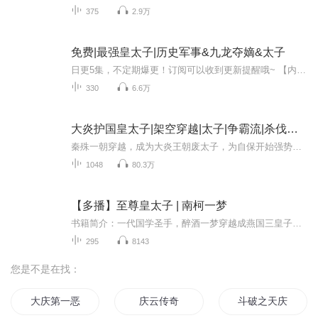
375
2.9万
免费|最强皇太子|历史军事&九龙夺嫡&太子
日更5集，不定期爆更！订阅可以收到更新提醒哦~ 【内容简介】 大元王都，体弱多病的六皇子齐天重生，皇位之争如刀光剑影。他以命相搏，逃离龙潭，潜入混乱边缘的逆天城。在这片无法无天之地，他以冷血铁腕崛起黑帮，目标直指九五之尊。每一步，都是生死边...
330
6.6万
大炎护国皇太子|架空穿越|太子|争霸流|杀伐果断
秦殊一朝穿越，成为大炎王朝废太子，为自保开始强势逆袭！ 期间外有强敌犯境，内有王侯将相搞事情。 于是他提枪上马，平动乱，除奸佞，灭敌国，横扫六合，震惊朝野！怎么回事？我不是正在跟美女战神开房一较高下么？怎么突然就来到这里了？在他疑惑之际，...
1048
80.3万
【多播】至尊皇太子 | 南柯一梦
书籍简介：一代国学圣手，醉酒一梦穿越成燕国三皇子，为了能够继承储君之位，俘获美人之心，他开始展现出了无人能敌的英雄霸王之势，从此扫平秦国以及各路小国，问鼎大陆最强之国。
295
8143
您是不是在找：
大庆第一恶
庆云传奇
斗破之天庆焰火