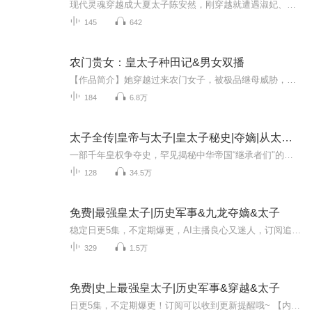
现代灵魂穿越成大夏太子陈安然，刚穿越就遭遇淑妃、三皇子陈平之、宰相刘权联手构陷，被逼远赴敌国周国和亲以废储位。陈安然当众拒旨、斩杀钦差、震慑朝野，戳破和亲阴谋，以“天子守国门”立誓救国。 他凭现代智慧与铁血手腕，掌兵权、守边关、破周军，...
145
642
农门贵女：皇太子种田记&男女双播
【作品简介】她穿越过来农门女子，被极品继母威胁，还被人逼亲。 好不容易遇到一个好男人，结果却是身患隐疾，还得自己供血养身。何婉如惨笑一声说，“这恐怕是世界上最悲哀的穿越吧？”莫云离得意一笑说，“诶，不是，这是你的福分……来，放血！”作者：...
184
6.8万
太子全传|皇帝与太子|皇太子秘史|夺嫡|从太子出发趣讲中国史|中国古代皇帝前传|皇太子生存指南大揭秘（北岸之声演播）
一部千年皇权争夺史，罕见揭秘中华帝国“继承者们"的上位潜规则！中国第一位太子是谁？中国历史上当太子最久的人是谁？谁是历史上最让人惋惜的太子？谁又是史上最强太子爷？在古代当太子究竟是怎样的一种体验？皇太子生存指南有哪些？太子作为一国储君，离...
128
34.5万
免费|最强皇太子|历史军事&九龙夺嫡&太子
稳定日更5集，不定期爆更，AI主播良心又迷人，订阅追更不迷路！ 【内容简介】 前特种部队中队大队长齐天意外重生废物小皇爷。皇家谋害？九龙夺嫡？不好意思，在我这里不存在！依靠前世知识以及记忆，齐天扭转乾坤，建立最强组织！依靠划时代的科技开始...
329
1.5万
免费|史上最强皇太子|历史军事&穿越&太子
日更5集，不定期爆更！订阅可以收到更新提醒哦~ 【内容简介】 在古代皇权倾轧的风云中，一朝穿越，李漾成为了肩扛重任的皇太子。面对京城外流民嗷嗷待哺，他非但不惧，反而从历史尘埃中翻出曲辕犁、玉米良种与灌溉奇术，誓要以超越时代的智慧开创新局。挑...