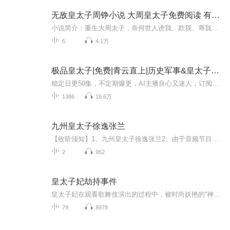
无敌皇太子周铮小说 大周皇太子免费阅读 有声小说
小说简介：重生大周太子，奈何世人谤我、欺我、辱我！ 周铮只好提起屠刀：“这天下，本宫要了！” 顺我者昌，逆我者亡！【收听须知】1、《无敌皇太子 重生大周太子》，主角：周铮2、由于音频节目更新的比较慢，如想快速阅读小说文字版的全部章节，请在微...
5
4.1万
极品皇太子|免费|青云直上|历史军事&皇太子&太子&极品&历史&太子爷
稳定日更50集，不定期爆更，AI主播良心又迷人，订阅追更不迷路！【内容简介】内有贵族争权夺势，外有蛮族虎视眈眈，太子地位即将不保，身为穿越者的王安，只感觉到一阵心累。一边要维持自己纨绔太子爷的人设，一边要夺回属于自己的一切。啥？皇帝老儿要传...
1386
16.6万
九州皇太子徐逸张兰
【收听须知】1、九州皇太子徐逸张兰2、由于音频节目更新的比较慢，如想快速阅读小说文字版的全部章节，请在微信中搜索公/众/号【毛毛虫文学】，关注后，并在公/众/号中回复：【770】，便可快速阅读小说文字版全集。（注意：需要在公/众/号中回复才有效哦）
2
952
皇太子妃劫持事件
皇太子妃在观看歌舞伎演出的过程中，被时尚妖艳的“神秘女郎”劫持。日本列岛一片哗然，各种舆论和猜测风起云涌，八卦周刊更是推波助澜，制造耸人听闻的花边绯闻。民众为皇太子妃的命运忧心忡忡，出乎人意料的是，罪犯释放人质的要求竟然是公开一份刊载南...
79
8978