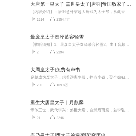
大唐第一皇太子|盖世皇太子|唐羽|帝国败家子多人剧
【内容介绍】：唐羽意外穿越大唐成为太子爷，从此香闺罗帐，醉心万千佳丽！佞臣当道？强敌入侵？看我携带现代黑科技摆平内忧外患！醉卧美人膝，醒掌天下权。【主播介绍】：文博：情感丰富声线多变，代表作∶《无上皇途》、《替天行盗》、《道辟九霄》、《...
1514
2354.4万
最废皇太子秦泽慕容轻雪
【收听须知】1、最废皇太子秦泽慕容轻雪2、由于音频节目更新的比较慢，如想快速阅读小说文字版的全部章节，请在微信中搜索公/众/号【黑葡萄文学】，关注后，并在公/众/号中回复：【843】，便可快速阅读小说文字版全集。（注意：需要在公/众/号中回复才有效...
2
2294
大周皇太子|免费有声书
穿越成为废太子，想着远离争端，挣点小钱，娶个媳妇，过个潇洒日子，可惜家国危机，朝廷动荡，废太子也是太子，山河锦绣岂能拱手让人！
790
109.8万
重生大唐皇太子｜月麒麟
帝传三世，武代李兴！盛世大唐，自武后而衰，若李弘这个名正言顺的太子未曾早逝，大唐，是否会仍旧是那个后世传颂的盛世大唐！女主朝堂，权臣酷吏！当一个不同的灵魂苏醒在洛阳宫的那一刻，一切都变得不同……
21
2246
吾乃皇太子|废太子的逆袭|架空历史