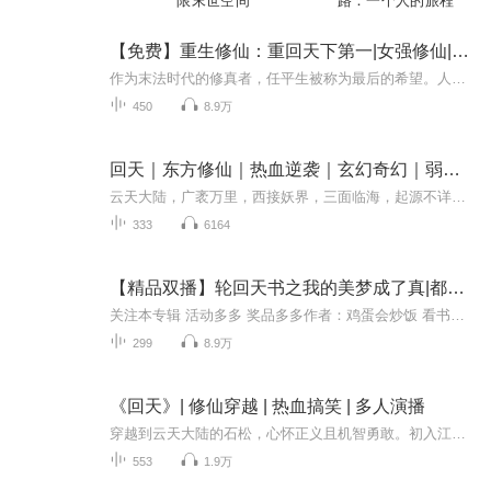
限末世空间
路：一个人的旅程
【免费】重生修仙：重回天下第一|女强修仙|重生逆袭
作为末法时代的修真者，任平生被称为最后的希望。人们盼望她飞升，开辟出一条通天之道。然后任平生就在渡劫飞升的时候被劈死了。她本以为这次渡劫失败就是魂飞魄散，没想到一道天雷把她劈到了一千年之后。更没想到的是，她在一千年后的世界，成为了全民偶...
450
8.9万
回天｜东方修仙｜热血逆袭｜玄幻奇幻｜弱肉强食｜爽文
云天大陆，广袤万里，西接妖界，三面临海，起源不详，历史不详。现在看来云天大陆灵气充沛，生机盎然，但生活其上的天族民众却记得，曾经有多么惨重的苦难加在了他们身上，最惨绝人寰的，莫过于两千年前席卷整个大陆的毁灭纪。毁灭纪，几乎毁灭了大陆的一...
333
6164
【精品双播】轮回天书之我的美梦成了真|都市异能
关注本专辑 活动多多 奖品多多作者：鸡蛋会炒饭 看书网签约作家演播：孟家林公子 啵酱小柒岳母瞧不起上门女婿？ 那就让她看清楚我李瑞的真实能力！ 老婆认为上门女婿窝囊没有前途？ 那就告诉她，她那些所谓的成功人士，在自己的面前也只是皓月之下毫不起眼...
299
8.9万
《回天》| 修仙穿越 | 热血搞笑 | 多人演播
穿越到云天大陆的石松，心怀正义且机智勇敢。初入江湖，他在黑风城勇斗恶霸，展现侠义心肠。仰马古道遇袭，他与神秘人斗智斗勇。十城赛里，面对强敌，他和伙伴默契配合，在激战中成长。意外闯入上古遗迹，石松探秘历史，感悟战争残酷。为寻真相，他又率队...
553
1.9万