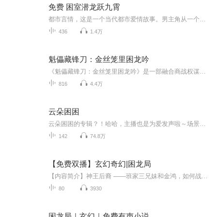
免费 困室潜龙跃九霄
都市言情，这是一个当代都市爱情故事。男主角从一个平凡的人一步步实现了自己的爱情
436
1.4万
魁儡藏锋刀：金丝笼里困龙吟
《魁儡藏锋刀：金丝笼里困龙吟》是一部融合商战权谋与逆袭复仇的爽文故事，核心围绕豪门家族覆灭后遗孤的伪装与反击展开。。。。。。
816
4.4万
云朵困困
云朵困困的专辑？！哈哈，主播也是为爱发声啦～场景模拟助眠，生活助眠，纯声音助眠、沉浸式助眠等超多花样等你来听祝每位宝子都在夜晚一秒入睡
142
74.8万
【免费双播】玄幻奇幻|困龙局
【内容简介】神王后裔 ——班家三兄妹和金鸿，如何战胜妖兽蛮夷，破除万年魔咒。【作者简介】水虎鱼【主播简介】
80
3930
困龙局｜玄幻｜免费有声小说