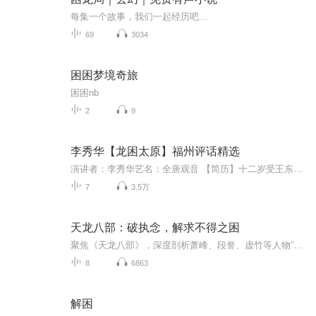
每集一个故事，我们一起经历吧...
69
3034
困困梦境奇旅
困困nb
2
9
李秀华【龙困太原】福州评话精选
演讲者：李秀华艺名：全唐观音 【简历】十二岁受王东波老艺人开笔学习福州评话演出，后承林木林、陈春风指导曾获评话大奖赛百花奖，热情观众称全唐观音美号。 【剧情简介】明正德年间，山西太原三千岁爵主李安郎，路见狗子张子初，抢夺民女。安郎打败狗子搭救姑娘。张家三兄奏万岁，李彬三千岁私存兵器，万岁降欲斩李彬，老丞相梁诸保奏。正德出京，驾陷太原，李郎与刘宝莲救驾，万岁安然脱险。
7
3.5万
天龙八部：破执念，解求不得之困
聚焦《天龙八部》，深度剖析萧峰、段誉、虚竹等人物“求而不得”人生课题。借武侠故事洞察执念与现实错位，融入实用理论，带你在江湖风云里领悟人生智慧，解锁心灵成长密码。
8
6863
解困