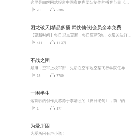
这里是由解困式报道中国案例库团队制作的播客节目《解困》。当下，一个易变的、不确定的、复杂的和模糊的世界已经包围了我们。极端气候、疫病反复、环境污染、农村教育、身份认同、城市新移民……这些宏大的社会问题也越来越影响到每一个人的微观生活。人...
70
2386
困龙破天|精品多播|武侠仙侠|会员全本免费
【更新时间】每日13点更新，每日更新5集，欢迎关注订阅！限时免费收听！【内容简介】大千世界，强者林立。各方霸主，盘踞一方。落魄少年不满世间强权弱势，奋起而战。然现实可悲，遇人不善。可笑世间，竟少有性情中人。人善被人欺，为人出头，却惨遭利用。...
411
11.3万
不战之困
戴旭，空军上校军衔，先后在空军地空某飞行学院任导航台长、新闻干事。毕业于空军电讯工程学院和空军政治学院，发表过军事学术专著、政论和军事评论文章一百余篇，以见解独到、思维敏捷、观点尖锐、文风犀利、语言生动见长。之前著有《大空战》《海图腾》《读史随想》《盛世狼烟》《以血祭天》《C形包围》等作品。程亚文，著名学者，从事战略与国际政治问题研究工作。近年来主要关注东亚近代转型、东亚安全与一体化等问题，在《战略与管理》《开放时代》《二十一世纪》《世界经济与政治》等杂志发表多篇文章。
18
7709
一困半生
这首歌的创作灵感源于李清照的《夏日绝句》，前卫的曲风，融合了电声与民乐，更加入了戏曲元素，旋律走向将摇滚的激情融入流行的审美气质。《一困半生》是一份意境、一份气魄，辽阔天地之间上演着的人生常态“生可背井离乡死不安于现状”。对于音乐，乐队用于创新突破自我，追求更高品质的作品，在“听感上”同样敢于尝试不同的呈现手法来贴合作品本身的主题意义。编曲的风格配比比较巧妙，是中国摇滚乐队的又一新的尝试，喜欢摇滚乐、电子核、亦或是国风的爱好者们，都能在其中听到惊喜。...
1
1万
为爱所困
为爱所困有声小说！