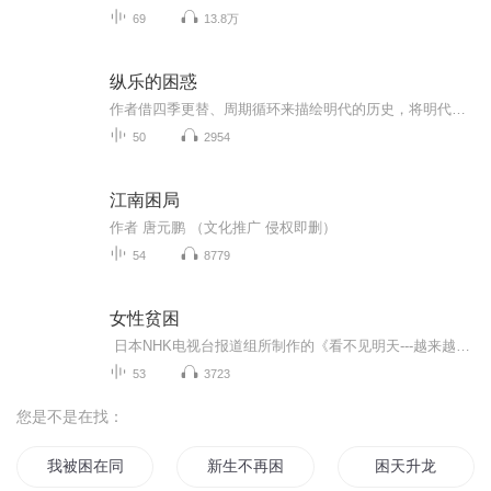
69
13.8万
纵乐的困惑
作者借四季更替、周期循环来描绘明代的历史，将明代的历史分为开始（冬）、中期（春）、结束（夏），每个季节都以世纪中叶作为起迄点。再用秋季作为一个简短的结尾章节，来叙述王朝的毁灭。并借助一位无甚大名的小人物----张涛，作为本次明代之旅的导游。...
50
2954
江南困局
作者 唐元鹏 （文化推广 侵权即删）
54
8779
女性贫困
日本NHK电视台报道组所制作的《看不见明天---越来越严重的年轻女性之贫困》，重点关注女性与儿童贫困、单亲母子家庭及贫困的代际传递等在日本日益严重的社会问题，非常值得中国读者了解、反思并引以为戒。
53
3723
您是不是在找：
我被困在同一天三十万次
新生不再困难
困天升龙