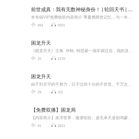
前世成真：我有无数神秘身份！ | 轮回天书 | 两世记忆
本专辑VIP免费收听内容简介 季夏携两世记忆，与一本【轮回天书】，在这个光怪陆离的修行大世，再度苏醒。哪怕谨小慎微，如履薄冰，仍旧惹来了【杀身之祸】，可那又如何？制作团队 九紫鱼呼小噜
493
4201
困龙升天
《困龙升天》主角: 华秋, 钟思菱一场车祸过后，我的灵魂穿越到修仙界，修行千年归来，老妈让人欺负？老婆骗了家里的钱跟人跑了，都这个时候了，老板居然还敢让我加班？如果想阅读文字完整版小说，请到微信搜一搜中搜索公众号【书班】关注并回复数字：【753...
22
1270
困龙升天
由于刘天宇的不努力，日子过得十分的不舒意。千万次希望回头在重新过一次。终于老天给他一次机会。给了他什么机会呢?他如何把握，何去何从，怎么做才能不再留下遗憾。感谢各位听友的支持，本人第一次录制节目，你们的支持是我的荣幸。谢谢大家。
29
3万
【免费双播】困龙局
【内容简介】炎浮世界，傲渺缤纷。虚无承天道创鸿蒙，造万物万种。兽王时代，人族暗弱，几近灭绝。虚无将神性分赐神王，神王凭山据水，击退蛮妖兽灵各族，一统鸿蒙世界。后神王后裔修百政，定伦理，建枳子城，传百代千世。不想到了末世，天道沦丧，神王后...
41
2811