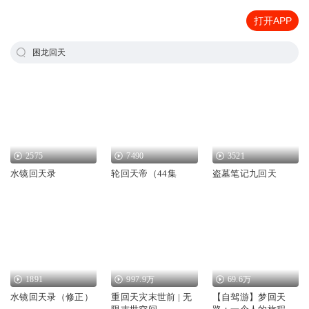
打开APP
困龙回天
2575
7490
3521
水镜回天录
轮回天帝（44集
盗墓笔记九回天
1891
997.9万
69.6万
水镜回天录（修正）
重回天灾末世前 | 无
【自驾游】梦回天