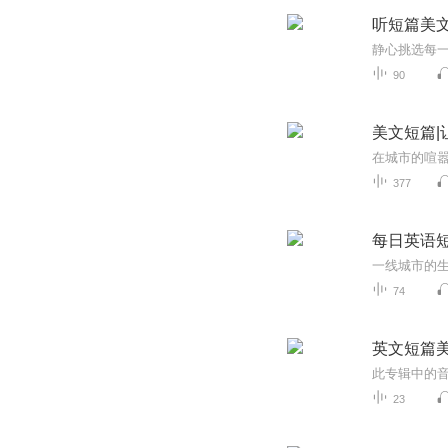
听短篇美
静心挑选每
90
美文短篇|
在城市的喧
377
每日英语
74
英文短篇美
23