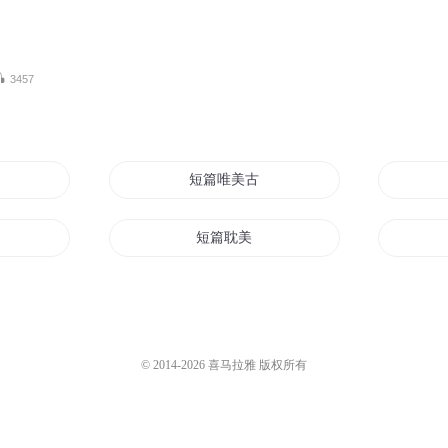
3457
短篇唯美古风
短篇耽美
超短篇的小文文
短篇故事集
© 2014-
2026
喜马拉雅 版权所有
集
短篇红月光