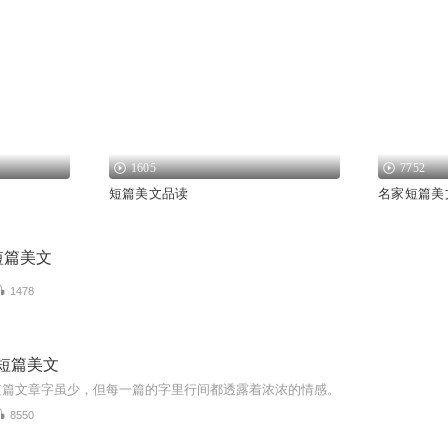
1605
7752
短篇美文品读
名家短篇美
短篇美文
1478
短篇美文
短篇文章字虽少，但每一篇的字里行间都透露着浓浓的情感。
8550