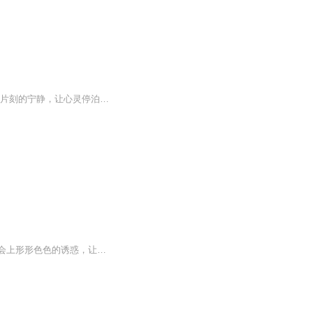
专辑简介：《美文短篇欣赏-在文字里邂逅生活的诗意》在这个快节奏的时代，我们常常需要片刻的宁静，让心灵停泊在文字的港湾。**《美文短篇欣赏》**是一档专注于精选优质短篇美文的音频专辑，旨在用最凝练的文字，传递最动人的情感与哲思。 每一期，我们都...
【简介】邓石安曾经同妻子张媛媛也是十分的相爱，但是随着年纪的增大，阅历的增长和社会上形形色色的诱惑，让这段原本纯粹的爱情终于还是变质了，他们的婚姻遭到了危机，可是邓石安一时间还没有完全意识到问题的严重性，直到真正失去的那一刻，他想要挽回，一切都已经晚了。【主播/作者介绍】作者：梁公子 知名小说作家代表作品《爱尽甘来，不再苦》《爱在我们相遇的瞬间》《双生一枝花》《自是无花空对月》等等主播：厘荒 灵逍逍后期：8090后期团队