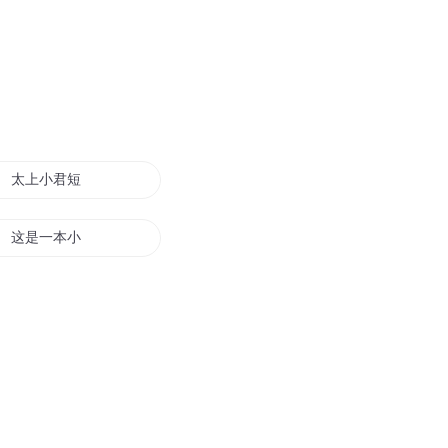
太上小君短篇集
这是一本小短篇
这是一篇小短文
剑三短篇合集
长长的小短篇