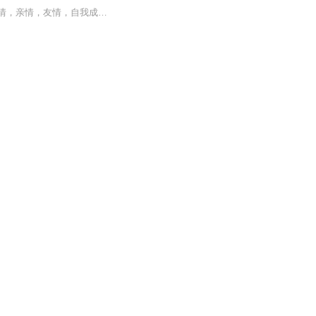
节目主题：名家美文适合谁听：老少读者书籍信息：励志抒情短文内容重点：涉及生活，爱情，亲情，友情，自我成长等主播介绍：可甜可咸小姐姐主播寄语：不感悟不人生，不励志不成长更新频率：每天更新，有事第二天补更情感共鸣中积极乐观，品味中享受美好人生