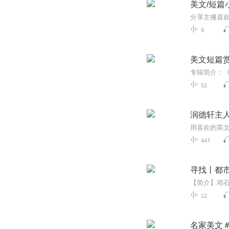
美文/短篇
分享主播喜欢
9
美文短篇
52
润德轩主人
用喜欢的英文
447
寻找丨都
12
名家美文