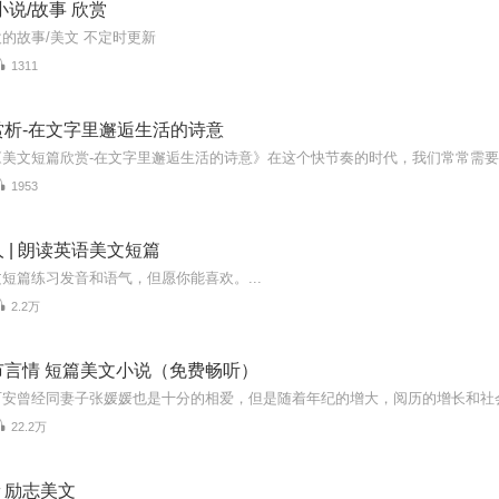
小说/故事 欣赏
的故事/美文 不定时更新
1311
赏析-在文字里邂逅生活的诗意
1953
 | 朗读英语美文短篇
短篇练习发音和语气，但愿你能喜欢。...
2.2万
市言情 短篇美文小说（免费畅听）
22.2万
＃励志美文