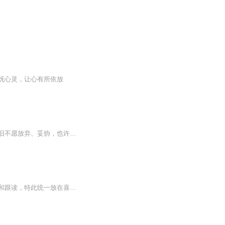
抚心灵，让心有所依放
一线城市的生活节奏快、不确定性强，焦虑感、危机感已经成为家常便饭，只是倔强的我依旧不愿放弃、妥协，也许我在“垂死挣扎”，但是我相信透明如我依然可以靠自己的努力做喜欢的事。：）日常焦虑时，我习惯一个人戴着耳机沉浸在英语世界中，这样的方法可...
此专辑中的音频，是棒棒老师线下面授课程、线上直播课程的配套音频。为了便于大家收听和跟读，特此统一放在喜马拉雅的这个专辑中。家长和学员们，请按照名称，找到自己需要收听和跟读的音频哦。大家可以利用音频进行以下训练：1.听一句，暂停，跟读一遍2....