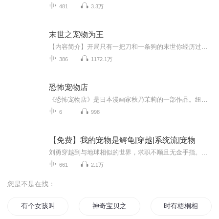
481
3.3万
末世之宠物为王
【内容简介】开局只有一把刀和一条狗的末世你经历过没有？陈锋不但经历过，而且又经历了一次……没错，这是一个重生的故事。只不过，这一次故事的开局似乎有所不同。“神奇动物养成系统？这是什么东西？”陈锋看着眼前出现的全息屏幕，目瞪口呆。—— ——...
386
1172.1万
恐怖宠物店
《恐怖宠物店》是日本漫画家秋乃茉莉的一部作品。纽约的中华街上开了一家专卖珍奇动物的小店。店名：D伯爵宠物店，店长是个自称为“D伯爵”的神秘男子，小店里似乎什么动物都有，但——如果你正失意、想要寻求空虚心灵的填补，可要小心了……伯爵能给你想要的，假若你对宠物不够用心，“非常可惜，是客人违反了契约，本店不承担任何的责任”伯爵一定是会微笑着这样说的。 (｡ì _ í｡)我读的是个同人文，作者叫司徒妖妖. ψ(｀∇´)ψ故事还可以，和恐怖店风格一样，貌似有肉.啧啧啧，我读的时候尽力而为啊╮(╯▽╰)╭ 貌似不太虐哦
6
998
【免费】我的宠物是鳄龟|穿越|系统流|宠物
刘勇穿越到与地球相似的世界，求职不顺且无金手指。一次恻隐之心让他买下一只鳄龟，却意外发现鳄龟是变异的，还开启金手指可共享属性技能，能与之沟通。鳄龟食量惊人且生长迅速，刘勇将面临新挑战。
661
2.1万
您是不是在找：
有个女孩叫夏桐
神奇宝贝之桐
时有梧桐相待老