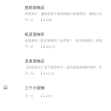
悠莉宠物店
内容简介：施悠莉是个有特殊能力的腹黑女。她的口头禅是：“杀了你哦。”她带着她的宠物——一条青色的小蛇来到这个陌生的城市。转学进入著名的私立高中：金私立高中。悠莉独立经营着一家神秘宠物店，并用自己的完美演技骗过了所有人。得到了同学老师甚至校长的同情和鼓励。某天。她遇到了一只被主人抛弃的牧羊犬。终于暴露出了自己真正的生意——接受动物的愤怒，惩罚人类。愤怒，是她生存下去的食粮，为了得到这种独特的食物。她强迫自己活在黑暗之由。直到喜欢清扫大妈装扮的女班长、善良的孤儿院小孩、健忘的校草、视自己的宠物为珍宝的人们出现……悠莉的生活被彻底改变了，有时候。她恨不得让青蛇把这些乱七八糟的人类全都吃掉。但是有时候。却有些许幸福的感觉在心底蔓延。这样看来，随之而改变的，好像不止是她的生活而已。
14
5080
机灵宠物车
欢迎来到《机灵宠物车》的世界！《机灵宠物车》讲述的是一群小孩和他们的车型宠物在他们的家乡机灵镇一起冒险、玩耍、学习的有趣故事。故事的主人公是一个八岁男孩“小刚”和他的宠物车“阿宝”，阿宝是有狗狗的忠诚和热情个性且好动的拟人化宠物车！
26
463.1万
灵兽宠物店
【内容简介】灵气复苏时代，身为凤族后裔的鸿华，手握族内空间传承，本应就此踏上修行巅峰——然后她开起了宠物店。鸿华：“没有毛茸茸的人生和咸鱼有什么两样，有了毛茸茸，甘当咸鱼。毛茸茸是世间的宝物，比一只毛茸茸更棒的，那就是一屋子的毛茸茸……...
261
28.1万
三个小宠物
21
2.5万