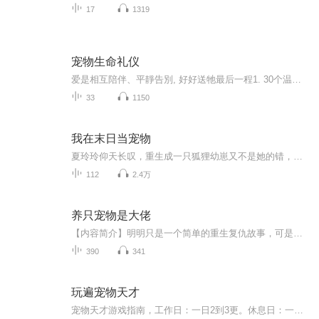
17
1319
宠物生命礼仪
爱是相互陪伴、平靜告別, 好好送牠最后一程1. 30个温暖有爱的送行故事.2. 饲主与过世宠物告别的心情.3. 安排宠物身后事, 留爱不留遗憾.4. 学习责任、尊重生命与宠物生命礼儀知识.宠物生命礼仪 出版: 晨星出版有限公司作者: 林元鸿
33
1150
我在末日当宠物
夏玲玲仰天长叹，重生成一只狐狸幼崽又不是她的错，她才不要在末日当宠物！
112
2.4万
养只宠物是大佬
【内容简介】明明只是一个简单的重生复仇故事，可是，新交的朋友是黑客界大佬，就连养的宠物都会说话…【作者/主播简介】作者：四胖喵主播：黄埔之声【购买须知】1、本作品为付费有声书，前95集为免费试听，购买成功后，即可收听，可下载重复收听。2、版权...
390
341
玩遍宠物天才
宠物天才游戏指南，工作日：一日2到3更。休息日：一日3到5更。喜欢的可以关注订阅（加好友送金币）感谢各位对我以来的支持，谢谢！