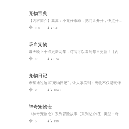
宠物宝典
【内容简介】离离：小龙仔乖乖，把门儿开开，快点开开，姐姐要进来。龙仔：不开，不开，我不开，美女不出现，谁来也不开！离离：小家伙，你敢傲娇？速度开门，不然我把你卖给皇帝！龙仔：哼，皇帝明明要的不是我，是你！离离：那就卖给女妖怪！龙仔：哼，...
100
941
吸血宠物
每天晚上十点更新两集，订阅可以看到每日更新！【内容简介】我在雷的怀里醒来，不知道还可以在这个宽厚的胸怀里享受多久。不知道，是否还可以看到明天的太阳。雷像往常一样，在我的耳边吻了一下。帮我穿上带蕾丝花边的衣裙。他喜欢把我打扮成洋娃娃的样子...
18
674
宠物日记
希望通过这些“宠物日记”，让大家看到：宠物不仅是玩伴，更是家人。它们用短暂的一生，教会我们责任、耐心和被需要的感觉。也愿每一位打开这张专辑的人，都能在这些小日子里，找到属于自己的治愈与温暖。
20
1043
神奇宠物仓
《神奇宠物仓》系列冒险故事【系列总介绍】类型：奇幻冒险 + 科普知识 + 成长教育在城市的一条老街上，有一家不起眼的宠物店，店主是一位白胡子老爷爷。没人知道，这家宠物店里藏着一个天大的秘密 —— 后院的旧仓库里，有一个会发光的神奇宠物仓！这个宠...
5
190