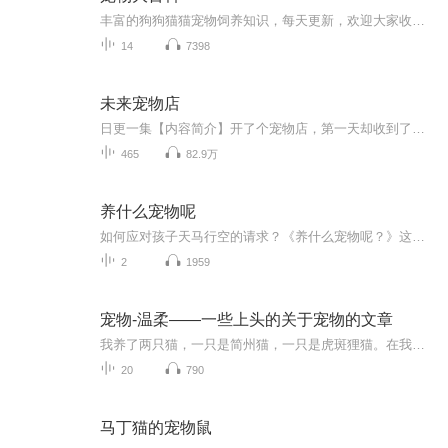
丰富的狗狗猫猫宠物饲养知识，每天更新，欢迎大家收听。笑话不会讲，没讲过哈哈
14
7398
未来宠物店
日更一集【内容简介】开了个宠物店，第一天却收到了只熊猫！这是什么鬼？救命，我不想坐牢啊！【作者/主播简介】作者：维斯特帕列，网络小说作家。主播：听听阁【购买须知】1、本作品为付费有声书，前100集为免费试听，购买成功后，即可收听，可下载重复收...
465
82.9万
养什么宠物呢
如何应对孩子天马行空的请求？《养什么宠物呢？》这本书会告诉你答案。故事从杰克提出要养一只宠物开始，向妈妈提出很多不切实际的想法，如大象、狮子、北极熊、长颈鹿、恐龙……然而妈妈都巧妙而智慧地回应了孩子不切实际的念头。当孩子向父母提出一些天...
2
1959
宠物-温柔——一些上头的关于宠物的文章
我养了两只猫，一只是简州猫，一只是虎斑狸猫。在我看来，它们是我家的小客人，在它们看来，我是一个不称职的猫奴。然而，谁在乎呢，只要我们相处融洽就好了。我拙于文字，对那些记载了主人与爱宠间的爱恨情仇的文字有着天然的热爱，我想用声音为你分享这...
20
790
马丁猫的宠物鼠