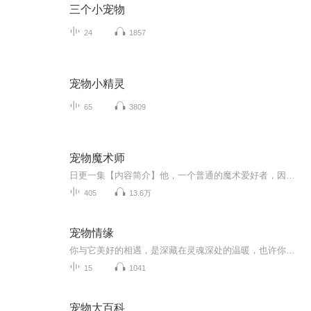
三个小宠物
24
1857
宠物小精灵
65
3809
宠物魔术师
日更一集【内容简介】他，一个普通的魔术爱好者，因为一次校庆晚会的演出，成了学姐眼中神一般的存在！他，被一块从天而降的板砖砸中，原以为要就此告别这个世界，没想到，这板砖却为他带来了一万年后的世界。他就是宠物魔术师王一帆！平民出身，颜值一般...
405
13.6万
宠物情缘
你与它美好的相遇，是深藏在灵魂深处的温暖，也许你也在养宠物的路上痛并快乐着，一起分享萌宠故事，拥抱你与它的每一天，这里是你最喜欢的宠物情缘，我是幸福，一起来做一个快乐的铲屎官吧！投稿邮箱：mmnhhm @163.com
15
1041
宠物大百科