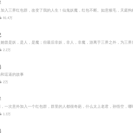
群
91.4万
妃
2.2万
局
仙和逗逼的故事
2万
群
1.3万
局