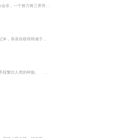
坟头开民宿， 前院住凡人， 后院关仙神。 人间苦辣甜， 尽在一院间。 我，余会非，一个努力将三界劳改局打造成女仙聊天俱乐部的男人…… 黄粱出品，搞笑为主。
【内容简介】高中生陆平，手机变异，微信竟然可以连接三界。恭喜你获得扫把星的霉运笔记本，恭喜你获得韩湘子的音乐秘籍，恭喜你获得牛头的捉鬼神符，恭喜你获得太阳神阿波罗的美男子手镯。变成了高富帅，陆平的生活彻底改变，有嫦娥姐姐求他美容，有牡丹...
嗣古大陆，这里凝聚着现代人类文化的陆地，传承古代仙法，并在其基础上用高科技的技术手段繁衍人类的种族。 只不过，在普通人之上，却也有着特殊的存在，那就是仙！ 现代人类忙碌与工作与生活，早已经将上古传认的仙法秘术给忘却，但世界划分三...