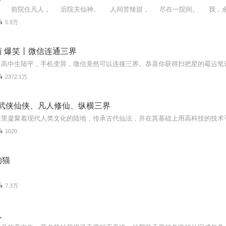
5.9万
 爆笑丨微信连通三界
2372.1万
‖武侠仙侠、凡人修仙、纵横三界
1020
的猫
7.3万
人