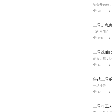
34
三界走私商
938
三界诛仙
69
穿越三界
一场神奇
63
三界打工