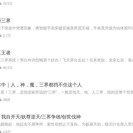
70.5万
斩三界
2.7万
工王者
40.3万
掌中｜人，神，魔，三界都挡不住这个人
3908
我自开天/妖尊逆天/三界争雄/创世伐神
2.8万