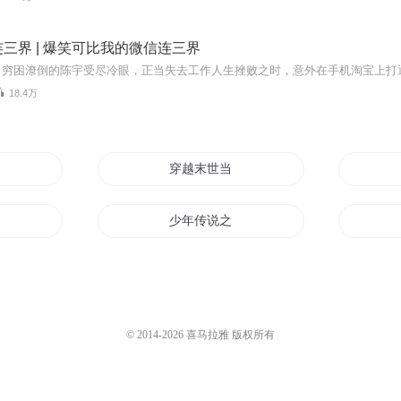
三界 | 爆笑可比我的微信连三界
18.4万
穿越末世当骗子
少年传说之骗师
不是骗子
异界仙骗
骗人的爱情
© 2014-
2026
喜马拉雅 版权所有
千金王妃不好骗