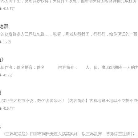
416.7万
德群
1.7万
仙》
飞仙作者：佚名播音：佚名 内容简介： 人、仙、魔,你想拥有一人的力量
41.7万
圈
416.4万
送