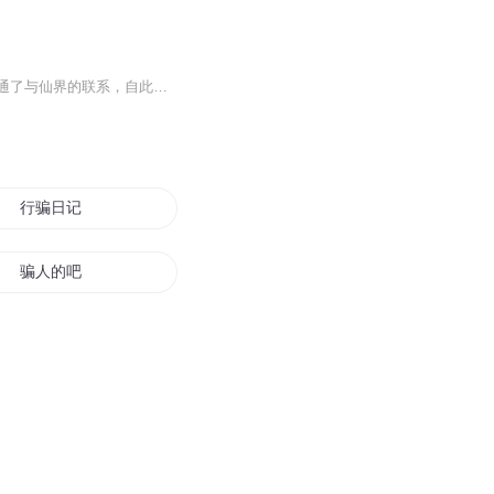
【内容简介】穷困潦倒的陈宇受尽冷眼，正当失去工作人生挫败之时，意外在手机淘宝上打通了与仙界的联系，自此成为在人间的发货商，与仙人买卖！以物易物！从此开始外挂人生！用太上老君仙丹救人，用火眼金睛偷看美女，学习吕洞宾醉拳收拾歹徒……这还不止...
行骗日记
骗人的吧
我才不是骗人的系统
骗子皇后
西游里都是骗人的