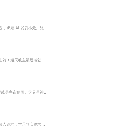
现代社畜云曦下班途中突遭异象，携智能手表穿越至修真界震天城，手表竟升级为仙体契约器，绑定 AI 器灵小元。她身负传说级元初仙体，却被修真界常规检测误判为伪废灵根，意外获得青云宗入门试炼机会。初入宗门，她以现代心智扛住问心幻境，凭器灵辅助精通...
普通人，偶得三界系统！李白吟诗想喝酒？好办！飞天茅台走起！任务奖励，龙泉匕首、靠山符！通天教主最近感觉很烦？有点难搞哦？什么？送我八九玄功？！那……肥宅快乐水配华子。什么？！杨贵妃要送我原…
这三界我说了算！三界，是指道家所说的“三界”，一般是指天、地、人三界，指的是整个世界或是宇宙范围。天界是神仙和圣人所在的天堂或天庭，是俗人所无法高攀的神圣世界；人界也称人间、阳间，即指现实的宇宙，多指地球；地界，也称阴间。其实道教三界也...
旁人说他是低贱狼妖，他起先不屑争辩，索性坦然认下身份。为躲避天劫，狼天行化形入世修人道术，本只想安稳求生，不料沦为三界主神肆意摆布的棋子。不甘困于神明棋局，放不下身陷险境的挚爱，他决意挣脱宿命枷锁。既然三界规则由神划定、无处容身，那他便...