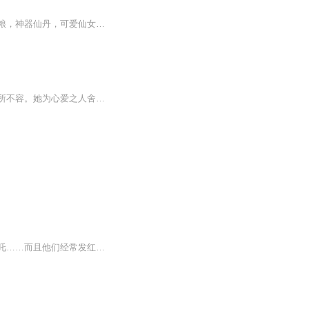
【内容简介】加入三界红包群，改变了我的人生！仙鬼妖魔，红包不断。如意猴毛，天庭狗粮，神器仙丹，可爱仙女……全都要！【作者/主播简介】作者：唐朝，网络小说作家。主播：多为，声音的传达者。从事主持行业10年的光景！播讲风格风趣幽默演播作品《三界...
【内容简介】她曾是妖，是人，是魔；但最后非妖，非人，非魔，游离于三界之外，为三界所不容。她为心爱之人舍妖灵成人，甘愿为妾，但最终却被丈夫抛弃，被正妻逼的坠入百鬼潭，忍受焚心蚀骨之痛。十年沉睡，芳眸重启，已物是人非，她忘却一切，成为魔族少...
她是丑女学霸，一次意外加入一个红包群，群里的人都很奇葩，什么太上老君，孙悟空，哪吒……而且他们经常发红包，但是里面不是钱，而是法宝噢！！！！