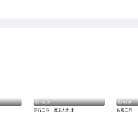
74.7万
8419
霸行三界：魔君别乱来
智观三界