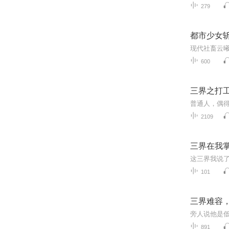
279
都市少女
600
三界之打
2109
三界在我
101
三界难容，
891