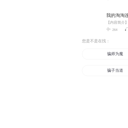
我的淘淘连
264
您是不是在找：
骗师为魔
骗子当道
本大师真的
骗财不骗色
行骗天下