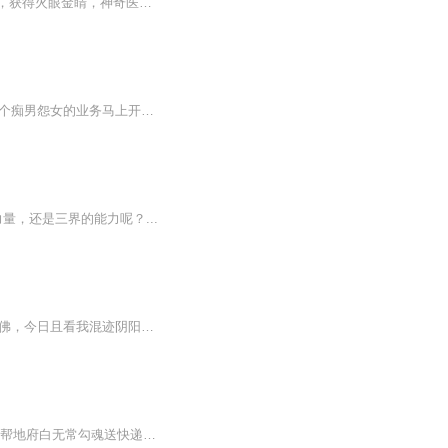
李强本是个平凡的高中生，莫名其妙获得了天庭打工系统，他帮助天庭的各路神仙完成任务，获得火眼金睛，神奇医术，仙家道法，从此无所不能！曾经，他只是个靠打工赚钱的可怜学生，此后，他却是独一无二的，天庭打工皇帝！风云再起。
背负一身债务的赵逸群误入三界红包群...... 哎呀，月老别戳我了，行行行，给你保证的一百个痴男怨女的业务马上开展， 哎哟，张道长，别给我塞红包啦， 龙虎山那群人都快把我供起来了 各位大佬别抖我窗口啦，一个一个来，一个一个来 被各路神仙青睐的赵逸群...
，还是三界的能力呢？...
【强烈推荐】2017最火都市小说，数亿读者亲证！【内容简介】古有地藏王地狱不空誓不成佛，今日且看我混迹阴阳两界，一路通吃做个逍遥人间小散仙！等等，先天基础薄弱怎么办？不怕！渡恶灵修百万功德筑仙骨；再等等！修真无敌太无聊怎么办？这简单！携二三...
【强烈推荐】《三界宅急送》用都市周氏无厘头搞笑风格，以三界乱穿，替孙悟空送情书，帮地府白无常勾魂送快递，在武侠世界建立快递据点等无厘头搞笑情节，讲述一个平凡的快递小哥绝不平凡的神奇经历……【内容简介】替大圣爷给观音菩萨送过一个故事陪着...