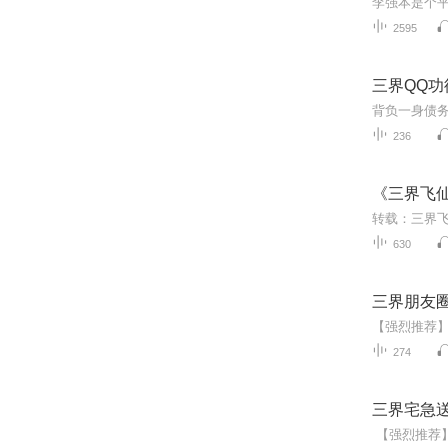
2595
三界QQ功
236
《三界飞
转载：三界
630
三界朋友
274
三界宅急