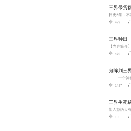
三界带货
479
三界种田
479
鬼眸判三
1417
三界生死
19