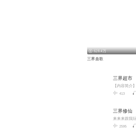
628.4万
三界血歌
三界超市
413
三界修仙
来来来跟我
2595