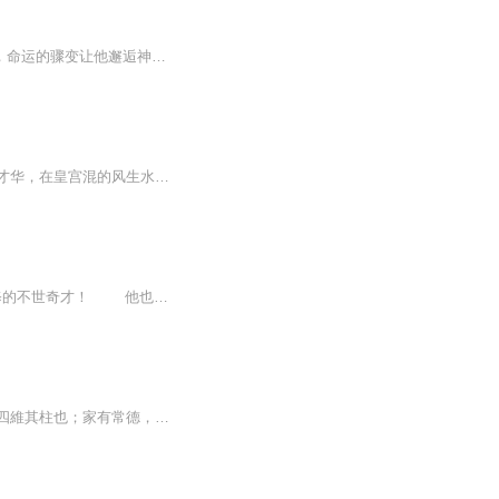
日更5集，不定期爆更！订阅可以收到更新提醒哦~ 【内容简介】 陈君泽，一介穷酸大学生，命运的骤变让他邂逅神仙微信群。意外获得神秘符箓与丹药，修仙之旅就此开启。在凡尘与仙界的碰撞中，他既要守护自身立足之地，又需抵御凡尘诱惑。修炼路上，他智勇双...
【内容简介】现代女律师，不满现实生活，穿越到一个陌生的世界，成为一个公主。她施展才华，在皇宫混的风生水起。本以为这是一个宫斗人生，意外的是，这是个修真人生。进入修真界后，陆遥使出浑身解数，种田炼药，目标很清晰，一定要成为修真富豪。看陆遥...
一个神秘的职业，一双奇怪的眼睛，他是鬼界闻风丧胆的追魂使者，他是敢将佛道双修的不世奇才！ 他也想做个普通人，他也想拥有平凡的爱情，可惜上天注定，他犯天煞孤星，难道只能这样孤独一生？鬼捕出世，诸神避让！
聖人慈語天有常度，地有常形，君子有常行，良心戒律者，常道也；國有常法，雖危不亡，四維其柱也；家有常德，雖困不窮，勤儉其本也；士有常行，雖艱不敗，道德其資也；非學無以治身，非禮無以輔德。是以：父母有疾，知其不可治，焉有不下藥治理，孝子也；...