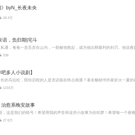
》byN_长夜未央
28.4万
未语，负归期|宅斗
538
舞吧多人小说剧】
1216万
丨治愈系晚安故事
27.6万