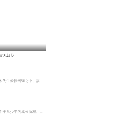
后无归期
艺校女生何娜家境贫寒，为了打工还债被人欺诈。无意中求助于酒店客人，却从此坠入与嘉木先生爱恨纠缠之中。嘉木先生的成熟魅力深深吸引着何娜，她却不得不在嘉木与阿凌、年十三三人之间的恩怨面前止步……经历情窦初开、深爱、爱恨交织、分离，时光匆匆，...
《剑影无名：江湖不问归期》一部融合传统武侠与现代网络文学风格的爆款小说，讲述了一个平凡少年的成长历程。他手持一把无名剑，踏入风云变幻的江湖，开启了一段充满挑战与机遇的传奇之旅。在这个宏大的江湖世界中，十大名剑的出现引发了无数恩怨纠葛，而...