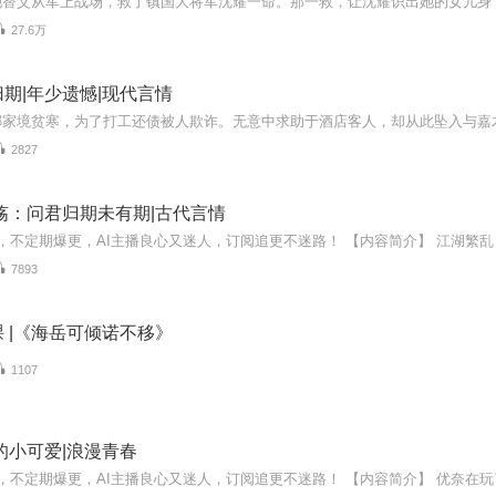
27.6万
期|年少遗憾|现代言情
2827
殇：问君归期未有期|古代言情
7893
 |《海岳可倾诺不移》
1107
的小可爱|浪漫青春