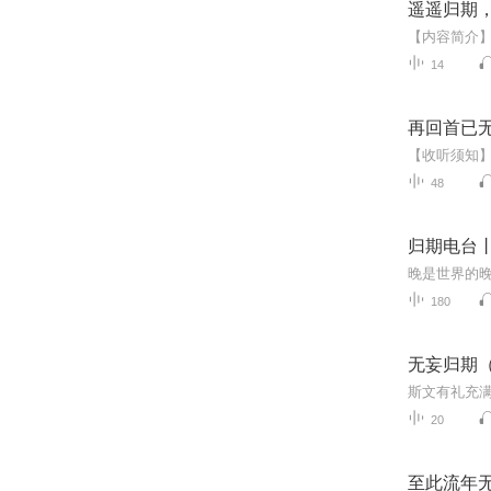
遥遥归期
14
再回首已无
48
归期电台丨
180
无妄归期
20
至此流年无