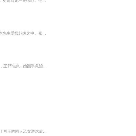
边境动乱，她替父从军上战场，救了镇国大将军沈耀一命。那一救，让沈耀识出她的女儿身，更是对她一见倾心。他曾发誓要与他一生一世一双人，却将别的女人迎回府..."绝代有佳人，幽居在空谷，但见新人笑，谁闻旧人哭。"断头崖上，她看着插在自己胸口的剑，凄...
艺校女生何娜家境贫寒，为了打工还债被人欺诈。无意中求助于酒店客人，却从此坠入与嘉木先生爱恨纠缠之中。嘉木先生的成熟魅力深深吸引着何娜，她却不得不在嘉木与阿凌、年十三三人之间的恩怨面前.....经历情窦初开、深爱、爱恨交织、分离，时光匆匆，爱人...
稳定日更5集，不定期爆更，AI主播良心又迷人，订阅追更不迷路！ 【内容简介】 江湖繁乱，正邪谁辨。她翻手救治天下苍生，覆手策划江湖斗争。世人责她心机深沉，她却笑称天下负我，我又何惧天下。姻缘弄人，她识他，情愫暗生；他许她，腥风血雨。他们合...
稳定日更5集，不定期爆更，AI主播良心又迷人，订阅追更不迷路！ 【内容简介】 优奈在玩了网王的同人乙女游戏后，魂穿到网球王子的世界。她成为了真田弦一郎的妹妹—真田优奈(ಥ_ಥ)面瘫的黑面神真田弦一郎把她宠上天…她先是去四天宝寺读书，在愉快的...