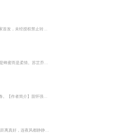
『已完结』原创都市言情小说，讲述苏念与沈屿的青春错过与漫长等待。作者本人录制，独家首发，未经授权禁止转载。
稳定日更5集，不定期爆更，AI主播良心又迷人，订阅追更不迷路！ 【内容简介】 香甜的不是蜂蜜而是柔情。苏芷乔的文静可爱给她带来不少麻烦，来到新校园帝景学院让她很开心。她从不相信一见钟情，但不想和花花公子夏承西的相遇让她念念不忘，还有护花使...
【内容简介】改编于真实故事，讲述大学生创业者的心路历程，最美丽的年华，最奔放的青春。【作者简介】苗怀强，现代言情网络小说作家，代表作长篇小说《北京大女人》、少年系列《踢足球的少年》等。【主播简介】书嫣，热爱阅读，积极阳光，热情温暖，让我...
青梅竹马&欢喜冤家&网络奔现，那些甜蜜和苦涩的青春，终将是我们弥足珍贵的回忆。这种距离真好，连夜风都静静流动；这个场景真好，仿佛世界上只有他和她。如若时光能定格，但使这一刻能长久。当然，人生总有低头的时候，以前他觉得这是一件很没骨气的事，...