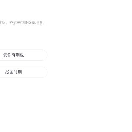
高考结束的齐妙被弟弟齐谭报名openday活动并幸运抽中，虽一开始拒绝但因弟弟喜欢最终答应。齐妙来到ING基地参观，ING战队选手们也准备迎接粉丝。过程中穿插齐妙的生活日常及她的狗屎运气网红身份。
爱你有期也有情
战国时期
再无归期
后会已无期
着春时期