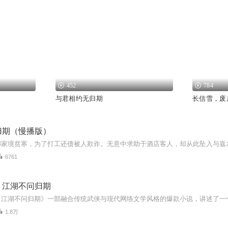
452
784
与君相约无归期
长信雪，废
归期（慢播版）
6761
：江湖不问归期
1.8万