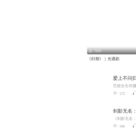
7993
《归期》｜光遇剧
爱上不问
172
剑影无名
348