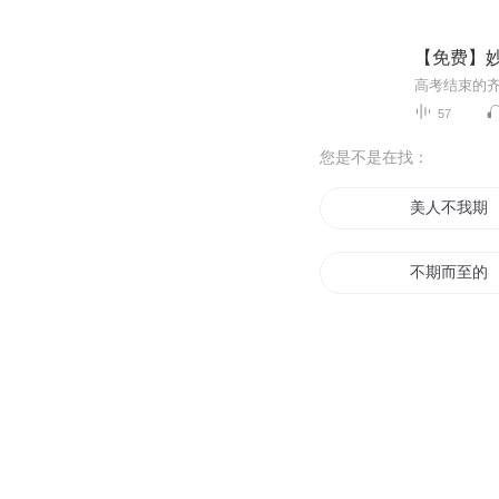
【免费】妙
57
您是不是在找：
美人不我期
不期而至的
无日期的日
青春期时代
阳光如期将