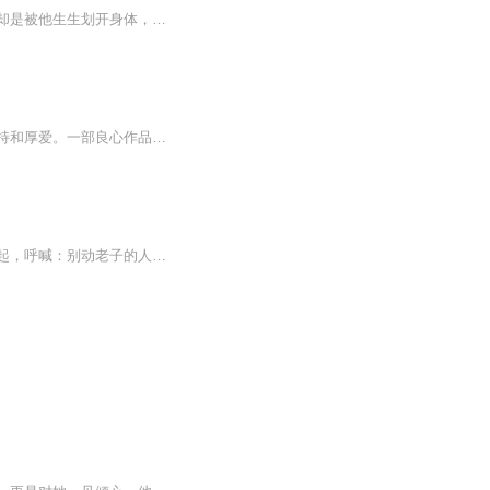
因为爱，何雨桐在监狱里忍受饥寒整整五年。穷其一生，只为换来他的一个回眸。可结果，却是被他生生划开身体，任由鲜血弥漫了双眼。孩子的死，家族的衰落，甚至自己的生命，直到此刻，她才明白，爱情不过就是一个奢望。如果死亡就是终结，她奋不顾身也要逃...
青春青春一部良心作品，绝对暧昧你的耳朵。欢迎踊跃点评评论，多多点赞啊。感谢您的支持和厚爱。一部良心作品，绝对暧昧你的耳朵。欢迎踊跃点评评论，多多点赞啊。感谢您的支持和厚爱。一部良心作品，绝对暧昧你的耳朵。欢迎踊跃点评评论，多多点赞啊。感谢您的支持和厚爱。一部良心作品，绝对暧昧你的耳朵。欢迎踊跃点评评论，多多点赞啊。感谢您的支持和厚爱。一部良心作品，绝对暧昧你的耳朵。欢迎踊跃点评评论，多多点赞啊。感谢您的支持和厚爱。一部良心作品，绝对暧昧你的耳朵。欢迎踊跃点评评论，多多点赞啊。感谢您的支持和厚爱。
今日的我们，乎风可改雨今日的我们，不可一世太嚣张只是因为年少轻狂只是因为我们在一起，呼喊：别动老子的人！一个不起眼的学生走进一个改变他人生的圈子，这个圈子有哭，有笑，有情，有义他慢慢得开始蜕变，慢慢得开始接触那些一辈子都无法忘记的人或者事情。为了兄弟开始蜕变成让人害怕的学霸为了女人开始蜕变成让人羡慕的情圣其实与其说这是一个故事，到不如在告诉我们什么道理，与其说这是一个道理，倒不如说在人生的起点与终点。 作者：水墨的画演播：六弦君，若水泠...