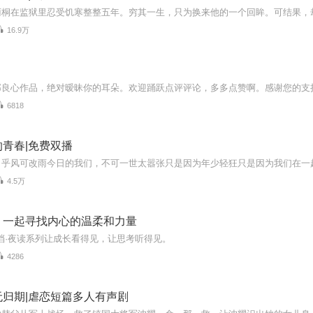
16.9万
6818
青春|免费双播
4.5万
丨一起寻找内心的温柔和力量
晚间档·夜读系列让成长看得见，让思考听得见。
4286
无归期|虐恋短篇多人有声剧