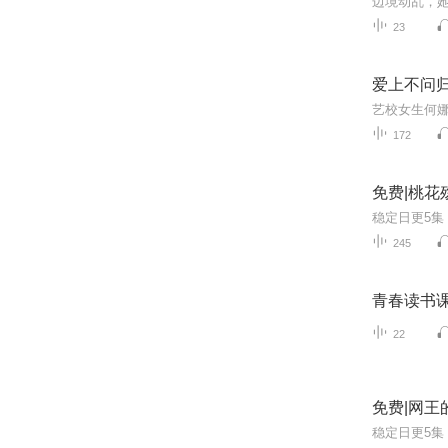
23
爱上不问归
172
免费|桃花
245
青春读书课
22
免费|网王