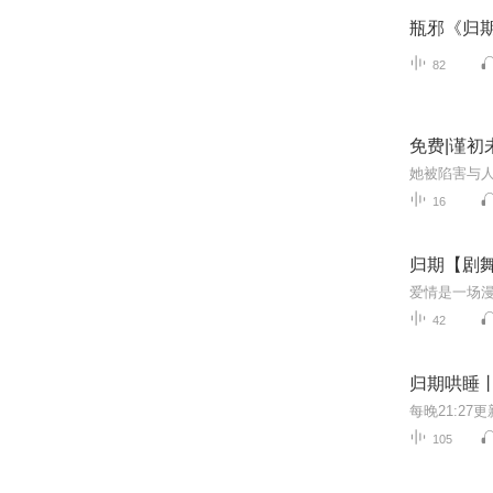
瓶邪《归期
82
免费|谨初
16
归期【剧
42
归期哄睡
105