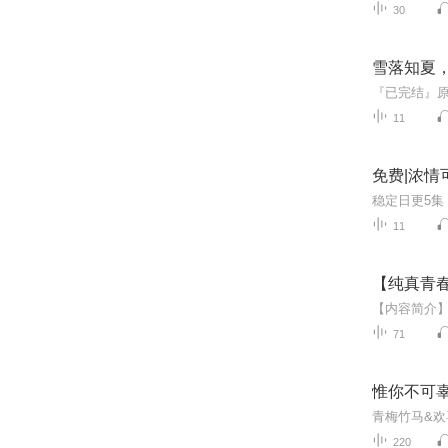
30
雪落知夏
11
免费|浓情
11
【纯真青
71
惟你不可
220