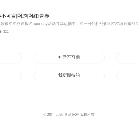
不可言|网游|网红|青春
322
神君不可期
美好
我所期待的世界
记
恋爱空白期
重生之十年之期
© 2014-
2026
喜马拉雅 版权所有
至
梦无归期