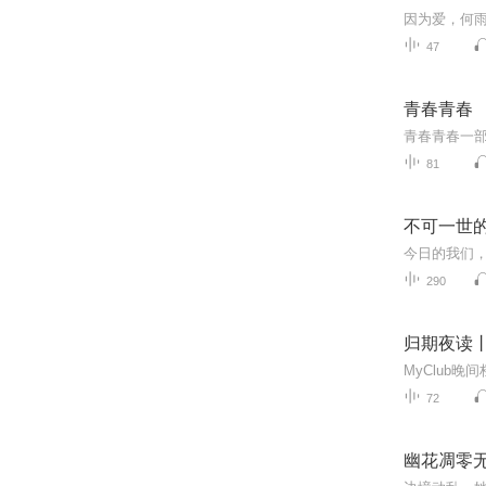
47
青春青春
81
不可一世的
290
归期夜读
MyClub
72
幽花凋零