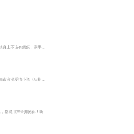
她被陷害与人私通，奄奄一息丢弃在山沟，一朝被他救起，成为他出鞘最利的剑刃。他说夜娘身上不该有疤痕，亲手给她涂抹祛疤的良药，他说夜娘妹妹在他那里，让她安心做事，他将她紧紧搂在怀里，承诺她杀最后一个人，便还她自由。她答应了，也去了。只是，那...
爱情是一场漫长的马拉松，陪你启程的人是否还能在终点相遇？著名畅销书作家折火一夏的都市浪漫爱情小说《归期》，漫长的等待，等一个人懂爱，等一个人回头，由剧舞吧有声A组演播制作，喜马拉雅独家奉献，敬请收听！！！她究竟知不知道，或者相不相信，我没有把握，我能把握住的，只有现在。所以无论如何，不能放手……
每晚21:27更新，这是我们的暗号！希望用我的声音和这些小故事为你织梦！希望每一个夜晚，都能用声音拥抱你！听到的世界，有我的声音陪伴！听到的世界，有你的温暖相拥！谢谢我们在这里相遇，以后的日子，一起走下去吧！