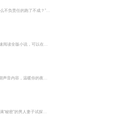
【内容简介】一夜之间家破人亡，偌大龙头集团破败不堪，从陌生男人的床上醒来：“就想那么不负责任的跑了不成？”“你想怎样？““把林氏集团卖给我。”“做梦！”策划一切的幕后凶手就站在自己眼前胸有成竹：“林小姐，林氏只有这一条生路，何去何从，你...
【收听须知】1、本作品免费更新，可收听、可下载、重复收听。2、在收听过程中，如想快速阅读全版小说，可以在微信中搜索公众号【万阅斋】，关注并回复小说编号【061】，便可快速阅读全版。...
晚是世界的晚，安是有你的安。希望用我的声音，传递给你内心的力量和温柔。每晚更新一期声音内容，温暖你的夜晚。也可以在每晚十点，来到我的直播间【归期暖声治愈】倾听故事，诉说心情，共同进步，找到更好的自己。有回音的树洞：直播间粉丝团获得期待和...
斯文有礼充满秘密的天才外科医生 × 孤身飘荡在世的失忆女鬼失忆女鬼意外附身成了这个充满“秘密”的男人妻子试探、纠葛、偏执、妄念、沉溺人鬼相恋，能否善终？“童嘉，杀了我，好不好”@声客配音 制作出品 现代言情⼴播剧《无妄归期》，每周五、六晚20：...