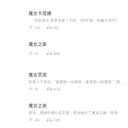
魔女卡莲娜
内容简介 世界本是一个的，3百年前，却被分为3个世界——魔界、天界和人间界。这三个世界各自发展，生活。 卡尔菲——这个名字是属于魔界的，传说有位战士，拯救了这个战火连天的魔界，而这个人是从人间界来的。后来这位战士和一位魔女组织...
114
143
魔女之家
24
3838
魔女霓裳
作者八千岁说：“最爱的一位绝色，最厌的一段爱情”，因为迟迟不见大神来写，只能自己动手平怨念。我深有同感，但因为写不出来，只能贡献声音。此文已通过微博私信找到作者要到授权，再次感谢八千大大~更新时间不定，但保证不坑。这次试一下不用背景音录制...
19
3115
魔女之旅
首先，感谢作者白石定规，是他做出了魔女之旅。再美好的东西都会有她结束的方式。这不是一个治愈小说，也不是治愈番，只是纯粹的人间百态。
161
3.4万