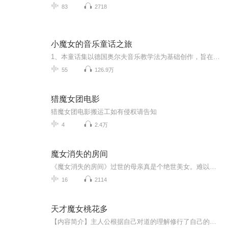
83
2718
小魔女的音乐童话之旅
1、本童话集以德国奥尔夫音乐教学法为基础创作，旨在提高小朋友的音乐学习兴趣，让他们因兴趣而坚持，从而在学习音乐与乐器时事半功倍。2、让小朋友们在聆听各种与音乐、乐器、历史人物相关的童话故事时，养成团结、奋进、坚毅、奉献的良好品格。3、童话故事的音乐背景均为中外古典名曲，让小朋友们在听童话的同时，从小对古典艺术耳濡目染。4、释压神器：素音静眠版适合给小朋友烦躁多动或者睡前听，成年人和家长也可以在睡前听一听，非常解压，希望小朋友和大朋友都听得开心。作者：ZK·侃插画：爱...
55
126.9万
猎魔女团电影
猎魔女团电影搬运工如有侵权请告知
4
2.4万
魔女消失的房间
《魔女消失的房间》过世的母亲真是个绝世美女。难以定义的诡异是童话中魔女的消失。跟随模糊记忆，众感官一次全新洗礼母亲的身材高挑，但绝对不会太高，小巧的脸，当她独自站着的时候，总让人有一种鹤立鸡群的感觉。修长的手指将她的手衬托得非常纤细，肌肤像雪一样洁白，一头富有光泽的长发，一旦松开，就会像瀑布一样洒落在地。...
16
2114
天才魔女桃花多
【内容简介】主人公根据自己对道的理解修行了自己的自在道，也请听众朋友们在其中找寻真意。退病劫，情欲劫，妄心劫，魔境劫，换骨劫，苦海劫，七劫之中一劫一重生！九难之中一难一生死！劫难渡，心难安，何为真正的大自在？混元真解解真义，长生自在伍全...