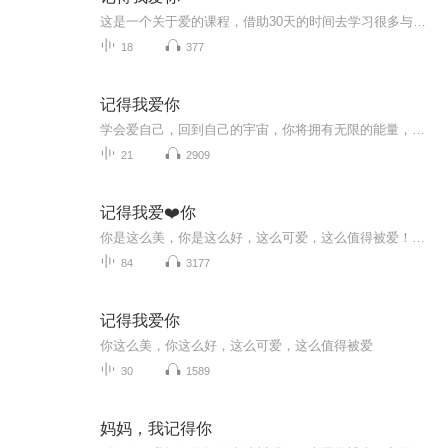
这是一个关于爱的课程，借助30天的时间去学习很多与爱、与宇宙能量链接的方法，收获每天都充满正能量的能力，从而摆脱抑郁情绪，不快乐和焦虑，让自己成为命运的主人，让我们一起开始学习，一起享受美好生活！
18
377
记得我爱你
学会爱自己，回到自己的宇宙，你将拥有无限的能量，宇宙爱你比你想象中的要多的多的多的多………
21
2909
记得我爱❤️你
你是这么美，你是这么好，这么可爱，这么值得被爱！你生而完美、完整及完全。在生命的每一个当下你都不曾做错过什么，不曾待错过地方，也不曾说错过话，更不曾走错过路。一切的一切都只是生命的一场体验，生命就是一场旅行，而完美的你每一步都走在正确的...
84
3177
记得我爱你
你这么美，你这么好，这么可爱，这么值得被爱
30
1589
妈妈，我记得你