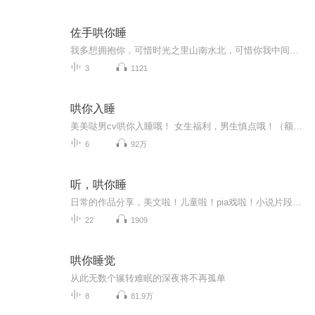
佐手哄你睡
我多想拥抱你，可惜时光之里山南水北，可惜你我中间人来人往 …… 在这样的里，一段暖心的话，一首动听的歌，我与你一起入眠。 北方的冬，我在这里等你，你在哪里？
3
1121
哄你入睡
美美哒男cv哄你入睡哦！ 女生福利，男生慎点哦！（额。。你想点也可以）
6
92万
听，哄你睡
日常的作品分享，美文啦！儿童啦！pia戏啦！小说片段！哄睡和催眠！
22
1909
哄你睡觉
从此无数个辗转难眠的深夜将不再孤单
8
81.9万