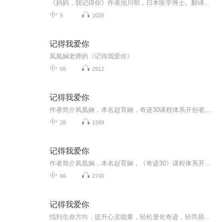
《妈妈，我记得你》作者池川明，日本医学博士。翻译，连雪雅本书讲述的是神奇的胎内记忆，诞生记忆，让妈妈们更懂宝宝，在孕期就和宝宝有一个很好的互动与链接，在以后的育儿过程中，可以更加的顺利。播讲林锐香，国家开放大学幸福分娩陪伴师，母乳指导师，致力于助力妈妈幸福分娩，母乳喂养。
5
1026
记得我爱你
凤凰娴老师的《记得我爱你》
65
2912
记得我爱你
作者简介凤凰娴，本名赵育娴，奇迹30课程体系开创者,身心灵成长导师,天赋才华变现导师，高端跨界文化传播学者。凤凰娴一直热爱地表旅行行走，在不同国家，在不同历史与人文及艺术的交汇之间，通过跨界的交流与触碰，以世界为背景不断升级自己生命的版本。...
28
1349
记得我爱你
作者简介凤凰娴，本名赵育娴，《奇迹30》课程体系开创者，身心灵成长导师，天赋才华变现导师，高端跨界文化传播学者。
66
2740
记得我爱你
找到生命方向，提升心灵能量，轻松显化奇迹，轻而易举富足。