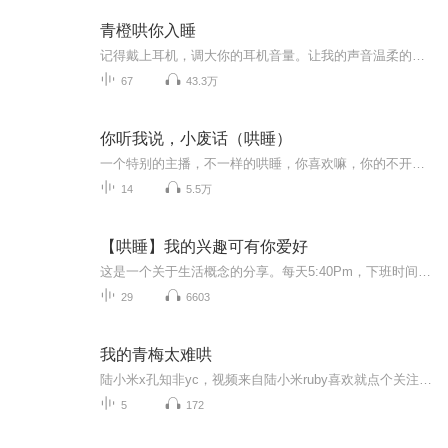
青橙哄你入睡
记得戴上耳机，调大你的耳机音量。让我的声音温柔的陪在你的耳边，伴你每一个不眠的夜晚。晚安。
67
43.3万
你听我说，小废话（哄睡）
一个特别的主播，不一样的哄睡，你喜欢嘛，你的不开心由我来给你治愈~喜欢的订阅，点赞加评论哦~~
14
5.5万
【哄睡】我的兴趣可有你爱好
这是一个关于生活概念的分享。每天5:40Pm，下班时间，回家路上，直播等你！我是你们的心灵愈疗主播Caty珩兰千语！欢迎来讨论：生活的情感、立场、观点。一起寻找生活的真谛吧！
29
6603
我的青梅太难哄
陆小米x孔知非yc，视频来自陆小米ruby喜欢就点个关注吧～祝小宝们天天开心生活愉快
5
172