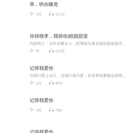
乖，哄你睡觉
161
10.1万
你得桃李，我得你|校园甜宠
内容简介：当年在舞台上，时瑾瑜当着全校的面放狠话：“我不喜欢叶砚，更不是他的女朋友！” 叶砚在台下十分淡定：没关系，现在不是，以后就是了。 后来，他的小乌龟丢了整整四年，他不淡定了。 再见面时，叶砚决定就算是死缠烂打也不会放手了：“小乌龟，...
97
13.8万
记得我爱你
当我们爱上自己，当我们成为爱，全世界的爱都会朝我们奔涌而来，记得我爱你！
121
4670
记得我爱你
166
7262
记得我爱你