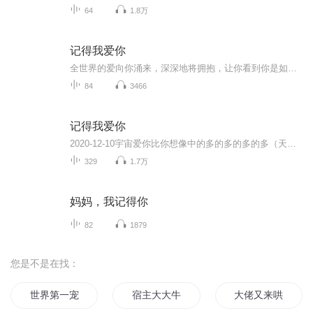
64
1.8万
记得我爱你
全世界的爱向你涌来，深深地将拥抱，让你看到你是如此富足，看到金钱为你而来，金钱服务于你才会体现出它的价值。所有你能看到的、感受到的、与你生命深深共振的，才会散发出它应有的光芒，金钱也是如此！
84
3466
记得我爱你
2020-12-10宇宙爱你比你想像中的多的多的多的多（天街小语）
329
1.7万
妈妈，我记得你
82
1879
您是不是在找：
世界第一宠财迷萌宝超难哄
宿主大大牛逼哄哄
大佬又来哄我学习