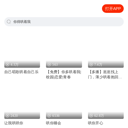
打开APP
你得哄着我
4.3万
563
7.4万
自己唱歌哄着自己乐
【免费】你多哄着我|
【多播】崽崽找上
校园|恋爱|青春
门，薄少哄着抱回家-
萌娃归来
2420
6536
62.8万
让我哄哄你
哄你睡会
哄你开心