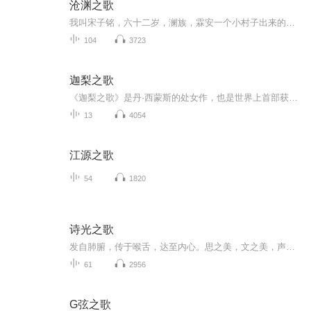
沧渊之歌
我叫宋子铭，六十二岁，澜族，霖安一个小村子出来的。写了几十年小说，没火过。后来查出癌症，决定去深海死——体面一点，找个没人的地方。结果海底有人。还不是人。是比人类老几百万年的渊族，住在海底深渊里，有自己的文明、自己的战争、自己的政治。我...
104
3723
迦梨之歌
《迦梨之歌》是丹·西蒙斯的处女作，也是世界上首部获得世界奇幻文学奖的奇幻处女作。《轨迹》杂志称赞道：“《迦梨之歌》就是一场奇妙、残忍、恐怖的噩梦。”
13
4054
江源之歌
54
1820
诗光之歌
发自肺腑，传于喉舌，达至内心。思之美，文之美，声之美，灵之美。正念无私，享美于时。
61
2956
G弦之歌