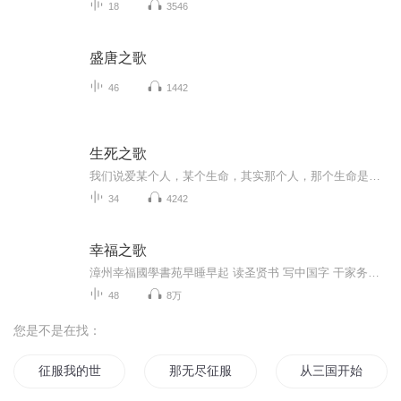
18
3546
盛唐之歌
46
1442
生死之歌
我们说爱某个人，某个生命，其实那个人，那个生命是一面镜子，映照出内在那块叫做爱的地方，那个人，那个生命成为我们与自己接触的媒介。一旦这面镜子碎了，我们感受到的悲伤其实是与那块叫做爱的地方失去了接触，因为认为那个人不是自己，我们悲悼自己的...
34
4242
幸福之歌
漳州幸福國學書苑早睡早起 读圣贤书 写中国字 干家务活 听万卷书 行万里路 做幸福人
48
8万
您是不是在找：
征服我的世界
那无尽征服
从三国开始征服