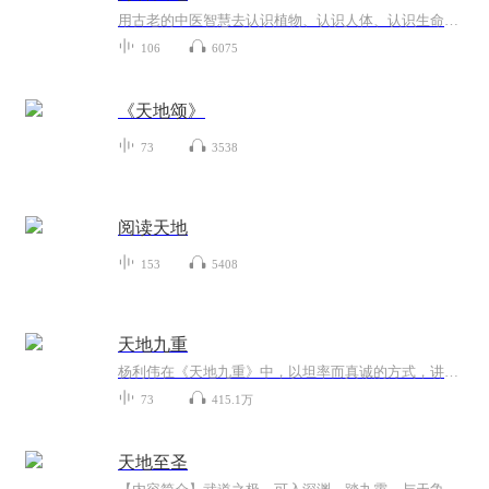
用古老的中医智慧去认识植物、认识人体、认识生命与健康，从而更加从容地拥抱自然、面对成长。让我们能带着优雅安稳的内心，走过风雨繁华的动荡世界，转身有一路芳香。
106
6075
《天地颂》
73
3538
阅读天地
153
5408
天地九重
杨利伟在《天地九重》中，以坦率而真诚的方式，讲述了自己的成长。对于进入太空的所经、所历、所感、所想，不遗余力的作了迄今为止最为全面和详尽的描述。 他在太空飞行14圈，经历了地球上的14个昼夜，看见了怎样的太空奇景？他在太空中又遇到了什么样的危...
73
415.1万
天地至圣