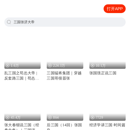
打开APP
三国张济大帝
1.6万
224.3万
10.1万
乱三国之苟怂大帝 |
三国猛将集团｜穿越
张国强正说三国
反套路三国｜苟怂智
三国哥很嚣张
斗｜爆笑权谋｜历史
戏说
45.4万
864
7729
张大春细说三国（经
后三国（14回）张国
经济学讲三国·时间篇