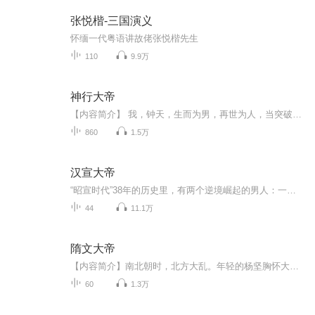
张悦楷-三国演义
怀缅一代粤语讲故佬张悦楷先生
110
9.9万
神行大帝
【内容简介】 我，钟天，生而为男，再世为人，当突破桎梏，如日中天，光耀四方！以神行入道，披荆斩棘，穿破万千界域，谱写不朽大帝传奇！ 【作者/主播简介】作者：方尖塔主播：视纪印象有声文化【购买须知】1、本作品为付费有声书，前90集为免费试听，...
860
1.5万
汉宣大帝
“昭宣时代”38年的历史里，有两个逆境崛起的男人：一个从无助少年一步一步走向权力巅峰，成为一代权臣！一个从囚徒草根华丽转身登上九五之位，缔造一代明君！“昭宣时代”属于霍光，更属于刘病已！
44
11.1万
隋文大帝
【内容简介】南北朝时，北方大乱。年轻的杨坚胸怀大志却多经磨难，最后终于让北周静帝以禅让的形势结束了北周政权，建立了隋朝。杨坚登基后，打败北方突厥，平定南方陈国，结束了中国结束近三百年的分裂割据状态，实现了自秦汉以来中国的又一次统一。同时...
60
1.3万