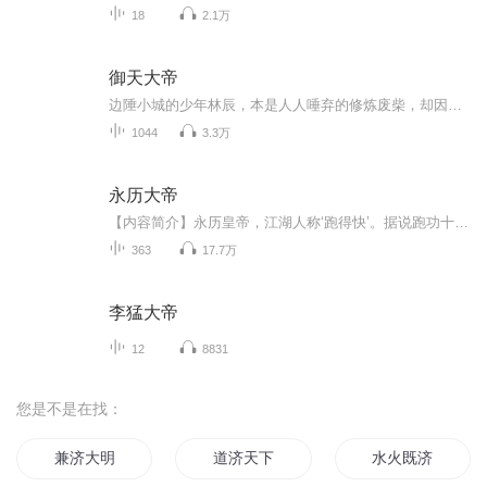
18
2.1万
御天大帝
边陲小城的少年林辰，本是人人唾弃的修炼废柴，却因一次意外唤醒体内沉睡的震天神脉。自此，他逆天改命，于绝境中悟绝世功法，于厮杀中炼无上肉身。从闯秘境夺至宝、战强敌报血仇，到统御宗门、横扫大陆，再到踏破九天、鏖战神魔，他以震天之威碾压一切不...
1044
3.3万
永历大帝
【内容简介】永历皇帝，江湖人称‘跑得快’。据说跑功十分了得，曾创下从湖南跑到广东，广东跑到广西，广西跑到云南，云南跑入缅甸的记录，但是这一次，因为历史的机缘巧合，他不跑了！ 修兵甲，重生产，开贸易，威慑缅甸，扬威南洋，誓师北上，驱除鞑虏，...
363
17.7万
李猛大帝
12
8831
您是不是在找：
兼济大明
道济天下
水火既济