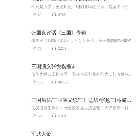
不只是演义，更是历史！咱们要聊的三国，包含了《三国演义》《三国志》《后汉书》《资治通鉴》，等等史书所记载的汉末三国。“刨”开演义迷雾，“侃”尽三国风云。咱们给被老罗捧成神，吹成妖的人物、卸卸妆。给被老罗扁的鼻青脸肿的人、整整容。所谓清水...
62
3785
张国良评话《三国》专辑
张国良（1929-2013），江苏苏州人，第三批国家级非物质文化遗产项目苏州评弹（苏州评话、苏州弹词）代表性传承人。他自幼随父张玉书习说《三国》，13 岁登台演出，素有 “活鲁肃” 和 “三国王” 之称。张国良的父亲张玉书继承先师衣钵，参考《出师表》《...
70
2.2万
三国演义张悦楷播讲
仅作为经典回忆分享，无任何盈利目的行为，如有侵权请联系删除。写了从东汉末年到西晋初年之间近百年的历史风云，以描写战争为主，描述了东汉末年的群雄割据混战和北魏、蜀汉、东吴三国之间的政治和军事斗争，最终司马炎一统三国，建立晋朝的故事。反映了...
157
48.1万
三国后传/三国演义续/三国志续/穿越三国/蜀汉后传
关羽没有失荆州！刘备没有被火烧连营！大汉最后一抹浪漫被保留了下来！这一切都要归功于一个人！它就是！………………
620
5.4万
军武大帝