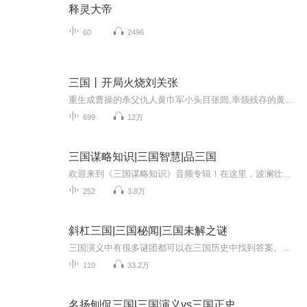
释灵大帝
60
2496
三国丨开局火烧刘关张
重生成曹操的杀父仇人黄巾军小头目张闿,率领残存的黄巾军余孽在青州城外活捉太史慈，火烧刘关张；平原城中逼降张郃、高览、血战颜良；战袁绍，灭曹操，擒刘备、平孙权；斗士族，赢豪强，扫荡天下世家，一个个经典瞬间带你身临其境.......
699
12万
三国谋略知识|三国智慧|品三国
欢迎来到《三国谋略知识》音频专辑！在这里，波澜壮阔的三国历史画卷徐徐展开，每一段故事都蕴含着无尽的智慧谋略。我们将深入剖析三国时期那些扣人心弦的经典战役、错综复杂的人物关系，从官渡之战的以少胜多，到诸葛亮的草船借箭，带你透过历史事件的表...
252
3.8万
斜杠三国|三国秘闻|三国未解之谜
三国演义中有很多谜团都可以在三国历史中找到答案。比如正史上，为什么关羽比刘备大，却让刘备做老大。百度上说，说刘备是他是汉室后代，而且胸怀大志所以他是大哥！高晓松老师都说了，完全是胡扯，而且正史上也没有记载，中山王刘靖低下生了将近一百二十...
110
33.2万
名扬刨侃三国l三国演义vs三国正史