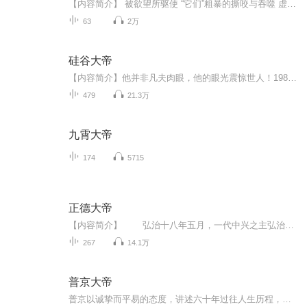
【内容简介】 被欲望所驱使 “它们”粗暴的撕咬与吞噬 虚空降临 “它们”在最后的盛宴中狂舞 黎明之际 吾率领千军万马来惩击 惩击这饿鬼 粗暴的嘶吼 光明和黑暗的碰撞 两败俱伤 只剩吾一个 唯有寂寞随着吾 这里没有斗气更没有魔法，只有修炼至巅峰的元气。这里没有无脑打脸更没有俗烂的套路，只有男人铁血的梦想。一个被人设计陷害的少年从家族而出加入了混乱的战争，为了仇恨亦是为了承诺，为了亲情也是为了友情，他踏上一条修罗之路，从一个微不足道的小兵，成为执掌万人生死……… 【制作简介】 作者：悲伤的狗 配音：大喜之声 【更新频率】 每日更新，放心订阅 质量保证，童嫂无欺
63
2万
硅谷大帝
【内容简介】他并非凡夫肉眼，他的眼光震惊世人！1984年，他便投资创建了思科，而在随后的岁月里，他又先后创建了网景，亚马逊，雅虎……甚至是Google，ICQ。他是幕后的掌控者，他拥有着千亿财富，他是不为人知的互联网帝王！他开启了互联网高速发展的时代...
479
21.3万
九霄大帝
174
5715
正德大帝
【内容简介】 弘治十八年五月，一代中兴之主弘治皇帝驾崩。 正德王朝的大幕正式拉开。 自此伊始，大明帝国向全球亮出了他的獠牙。 当帝国的战舰再次扬帆，带来的不再只是商品，还有枪炮与钢铁以及文明！ 当帝国的铁骑再次西进，留下的不只...
267
14.1万
普京大帝
普京以诚挚而平易的态度，讲述六十年过往人生历程，娓娓道来，毫无隐瞒，字里行间洋溢其对人生奋斗的执著，对政治抱负的追求、对俄罗斯民众的崇高使命、以及这位铁血硬汉一步步走上权力巅峰背后鲜为人知的故事。本书自普京的出生着笔，从一名苏联海军的儿...