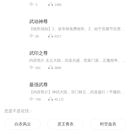
3
1496
武动神尊
【收听须知】1、该专辑免费收听。2、由于音频节目更新的比较慢，如想快速阅读小说文字版的全部章节，请在微中搜索公中号【陌陌书橱】，关注后，并在公中号中回复：【704】，便可快速阅读小说文字版全集。...
60
6217
武印之尊
内容简介 太云大陆，武道兴盛，世家门派，正魔相争。一场消失已久的争斗再次席卷而来，笼罩了整个大陆。在这场混乱当中，出生于一个小村庄的顾凡，要如何才能够生存下来。在面对着重重危机，他要如何走上这武道的巅峰，看看争斗背后究竟是什么人在作祟。...
601
3885
最强武尊
【内容简介】神武大陆，宗门林立，武道盛行！平庸的陈庄拥有强者之心，喜得惊世传承，修武道、踏九霄、破天地、傲苍穹！一壶浊酒、一曲情殇、一世尽张狂！英雄仗剑行天下，豪情踏血染青天！【作者/主播简介】作者：桔子里的春天，网络小说作家。主播：会说...
749
40.1万
您是不是在找：
白衣风云
灵王青衣
时空血衣