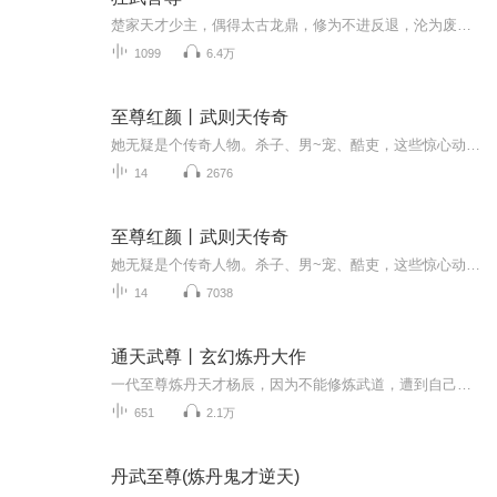
楚家天才少主，偶得太古龙鼎，修为不进反退，沦为废物。 受尽欺凌与嘲讽，女友背叛，他没有被打倒，誓要出人头地。十年后，他终于炼化龙鼎，获得炼化天地万兽的能力。 从此强势崛起，斩仇敌，抱美人，兽武双修。一人万兽战天下，白袍银枪舞苍穹！ 逆转千年...
1099
6.4万
至尊红颜丨武则天传奇
她无疑是个传奇人物。杀子、男~宠、酷吏，这些惊心动魄的字眼都与她有关，且因年代久远而真假莫辨，引人无限遐想。长期以来，人们把她描述成“狐媚惑主”的白骨精，“掩袖工谗”的苏妲己，“虎毒食子”的变态杀人狂，“窥窃神器”的野心家。本书告诉我们，其实她也是一个普通人，一个不甘受命运摆布的女人。
14
2676
至尊红颜丨武则天传奇
她无疑是个传奇人物。杀子、男~宠、酷吏，这些惊心动魄的字眼都与她有关，且因年代久远而真假莫辨，引人无限遐想。长期以来，人们把她描述成“狐媚惑主”的白骨精，“掩袖工谗”的苏妲己，“虎毒食子”的变态杀人狂，“窥窃神器”的野心家。本书告诉我们，其实她也是一个普通人，一个不甘受命运摆布的女人。
14
7038
通天武尊丨玄幻炼丹大作
一代至尊炼丹天才杨辰，因为不能修炼武道，遭到自己最亲近的女人背叛杀害，转世重生于一个被人欺凌的废材少年身上。从此，开始了一段震惊万界的妖孽人生。炼丹修为一到九品，地品，天品，神品，仙品。每一品又分低阶，中阶，高阶，完美四个层次。神器等级...
651
2.1万
丹武至尊(炼丹鬼才逆天)