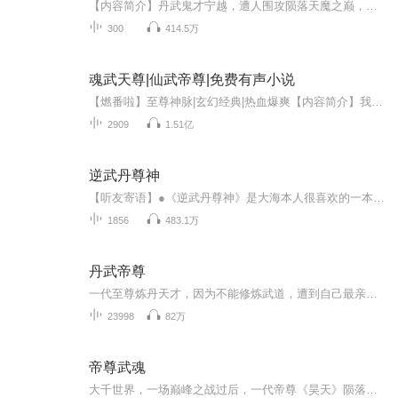
【内容简介】丹武鬼才宁越，遭人围攻陨落天魔之巅，重生在宁家大少身上，从此踏上一条逆天之路。五域，九境，十方天！顺我者昌！逆我者亡！【作者简介】顽石：著名小说作家，代表作《超级仙府》《丹武至尊》【演播简介】出品：畅读书城演播：夜书墨夜书墨...
300
414.5万
魂武天尊|仙武帝尊|免费有声小说
【燃番啦】至尊神脉|玄幻经典|热血爆爽【内容简介】我本为天骄，明珠蒙尘。一朝觉醒，龙腾重九天。来自地球老乡的灵魂穿越到天生双脉的家族少年身上，魂武双修洗刷废物之名，万古天脉之体重现于世，天外九霄谁敢称帝？谁人干与天外一战我本为天骄，明珠蒙...
2909
1.51亿
逆武丹尊神
【听友寄语】●《逆武丹尊神》是大海本人很喜欢的一本丧失小说，全文免费，听友们请放心收听，每天2集更新，不定期爆更！欢迎大家订阅收听、打赏、留言互动！●每天晚上八点也会定时直播，欢迎各位参与！●大海的听友群：微信18763158365，欢迎大家添加关...
1856
483.1万
丹武帝尊
一代至尊炼丹天才，因为不能修炼武道，遭到自己最亲近的之人背叛杀害，转世重生于一个废材身上。从此，开始了一段妖孽人生 。
23998
82万
帝尊武魂
大千世界，一场巅峰之战过后，一代帝尊《昊天》陨落。武魂溃散，但是得以命运罗盘守护，遁入虚空。于万年后融合残缺武魂，于山海界重生。自此以武道强势崛起，颠覆于山海之间。凌驾于大千世界，铸就天武至尊王朝。作者著名作家《惊天雨》，傻根儿故事为您演绎。谢大家的支持，求大家多多关注，定阅，分享我爱你们！！！