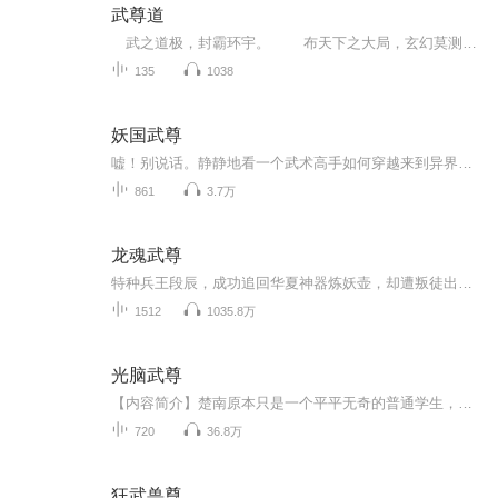
武尊道
武之道极，封霸环宇。 布天下之大局，玄幻莫测。 探险、皇族、野兽、身世、出尘、武之奥义、气之玄妙、道之真谛、人之义气，挥天下之霸气，露义士之侠义，看不尽的柔情，数不尽的洒脱，尽在狗狍子新作《武尊道》。
135
1038
妖国武尊
嘘！别说话。静静地看一个武术高手如何穿越来到异界妖国，如何成为一个征战杀场的角斗士，如何奋英雄怒、折妖皇刀、让美人倾心、让英雄俯首、让万民敬仰、让天下臣伏……杀戳、血腥、战争、恢宏、英雄、柔情……一切应有尽有，你还在等什么？一起来，共同...
861
3.7万
龙魂武尊
特种兵王段辰，成功追回华夏神器炼妖壶，却遭叛徒出卖身陷重围，最终选择与敌人同归于尽。醒来后，他却发现自己穿越至武道世界，而且，神器炼妖壶成了他的命魂，拥有吞噬万兽的能力。麒麟火狮、孽龙冰螭、圣炎朱雀、雷光鲲鹏，无论何种强大神兽，皆可被炼妖壶吞噬，并汲取到它们的能力，化为己用！从此，段辰开始了一段逆天超凡，与天地...
1512
1035.8万
光脑武尊
【内容简介】楚南原本只是一个平平无奇的普通学生，却因为一次意外，获得了等同于最先进光脑的数据收集分析处理能力。在他的眼里，世界的一切都可以用最为精确的数据给出判定，敌人的任何一次攻击，都只是无数个数据的组合。甚至……连内息在经脉里的流动...
720
36.8万
狂武兽尊