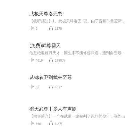
武极天尊洛无书
【收听须知】1、武极天尊洛无书2、由于音频节目更新的比较慢，如想快速阅读小说文字版的全部章节，请在微信中搜索公/众/号【黑葡萄文学】，关注后，并在公/众/号中回复：【631】，便可快速阅读小说文字版全集。（注意：需要在公/众/号中回复才有效哦）
2
1178
(免费)武尊霸天
他是绝世炼丹天才，因生来不能修炼武道，遭到自己最亲近的女人背叛杀害，转世重生于一个被人欺凌的废材少年身上。废材？天才？笑话，这万界内没人比他杨辰更了解培养天才！武道？丹道？双修又有何难！成就妖孽之道一路逆袭！极我逸才铸神体，荡尽不平！以...
4819
1799万
从锦衣卫到武林至尊
37
4317
御天武尊丨多人有声剧
【内容简介】一个在武道一途被判了死刑的少年，意外得到一颗神秘的珠子。从此，一个坚毅不屈的少年，踏上了更为广阔的征途。天才地宝？我的！绝世武技？我的！只要我想要的，谁人敢挡？佛挡嗜佛，神挡杀神！天才？这世上有一个我就行了！【作者/主播】作者...
566
3.3万