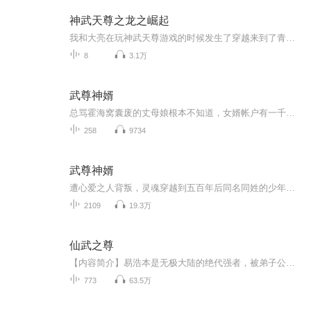
神武天尊之龙之崛起
我和大亮在玩神武天尊游戏的时候发生了穿越来到了青元域我们会发生什么样的故事呢？拭目以待
8
3.1万
武尊神婿
总骂霍海窝囊废的丈母娘根本不知道，女婿帐户有一千多亿、论功夫天下无敌。冷眼相待的老婆也不知道，有多少美女想扑倒甚至倒贴她不想要的老公。嘲笑霍海的娘家人同样不知道，他们所拥有的一切，都是来源于霍海。欺压霍海的人同样不知道，只要霍海弹弹手指...
258
9734
武尊神婿
遭心爱之人背叛，灵魂穿越到五百年后同名同姓的少年身上。身怀至尊神脉，掌握无数秘典，我发誓要杀回圣域，手刃仇敌...
2109
19.3万
仙武之尊
【内容简介】易浩本是无极大陆的绝代强者，被弟子公羊俊暗算身亡。一朝重生千年之后，公羊俊已称霸大陆。这一世，我定要逆天改命，重新夺回属于我的东西！【作者/主播简介】作者：安生否，网络小说作家。主播：六耳猕猴的留声机【购买须知】1、本作品为付...
773
63.5万