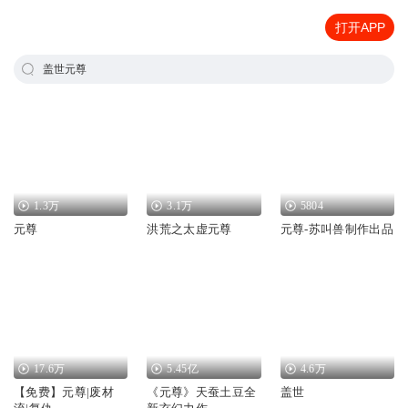
打开APP
盖世元尊
1.3万
3.1万
5804
元尊
洪荒之太虚元尊
元尊-苏叫兽制作出品
17.6万
5.45亿
4.6万
【免费】元尊|废材
《元尊》天蚕土豆全
盖世