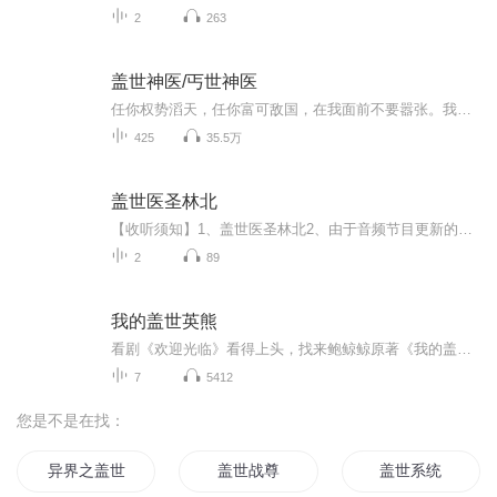
2
263
盖世神医/丐世神医
任你权势滔天，任你富可敌国，在我面前不要嚣张。我是叶秋，能救你的命，也能要你的命！
425
35.5万
盖世医圣林北
【收听须知】1、盖世医圣林北2、由于音频节目更新的比较慢，如想快速阅读小说文字版的全部章节，请在微信中搜索公/众/号【毛毛虫文学】，关注后，并在公/众/号中回复：【938】，便可快速阅读小说文字版全集。（注意：需要在公/众/号中回复才有效哦）
2
89
我的盖世英熊
看剧《欢迎光临》看得上头，找来鲍鲸鲸原著《我的盖世英熊》看看宅瘫男和女神的逆袭故事
7
5412
您是不是在找：
异界之盖世无双
盖世战尊
盖世系统