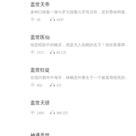
盖世天帝
多种口味集一身斗罗大陆毒斗罗有没有，灵剑尊收阎毒情节有没有，萧炎遭到退婚情节有没有，透视眼赌石情节有没有，各种古典美女，尽在故事中一一展现！点赞评论是对主播最大的支持，有钻钻的礼物赞助一下，随心意，主播一直都在，永远陪伴大家
35
4337
盖世医仙
他是暗影中的幽灵，他是无人知晓的名字！他在夜幕降临时才醒来，以医者的身份行医，以阎王的身份决断生死！他的医术超越凡人，能拯救垂危之人，也能镇压鬼魂的叫喊！为了一个承诺，为了一段神秘的婚约，楚皓独自踏上都市之路，如猛虎冲向深渊……
2727
89.2万
盖世狂徒
在现代都市中海市，林枫意外重生于一个被羞辱致死的少年体内。面对仇家周雅和董明的威胁，他凭借前世传奇大帝的灵魂底蕴，展现出超凡实力。一次偶然，他救下了洛芊芊，并收其为侍女，传授功法助其成为武者。林枫不仅轻松应对前来挑衅的仇家，更是在同学聚...
402
4万
盖世天骄
1450
385.3万
神通盖世