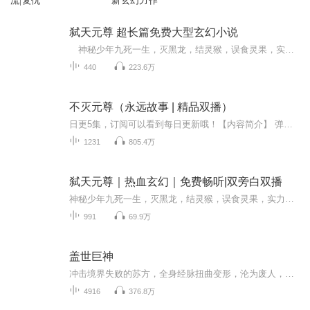
流|复仇
新玄幻力作
弑天元尊 超长篇免费大型玄幻小说
神秘少年九死一生，灭黑龙，结灵猴，误食灵果，实力大增，从此开始逆天之路!天地无道，我便弑天破地，还天地本来面目......仙佛无情，再走绝情取经路，我不走寻常路,破灭诸圣图天梦.......
440
223.6万
不灭元尊（永远故事 | 精品双播）
日更5集，订阅可以看到每日更新哦！【内容简介】 弹指岁月匆匆过，物是人非越凄凉，当年的红颜已老，现今的少年重生，人世间的种种无奈，诸多不顺，要如何挣脱。此时的你在哪里？我知！却做不知！命里有君却无君。当你还是十分弱小的时候你是选择反抗还是...
1231
805.4万
弑天元尊｜热血玄幻｜免费畅听|双旁白双播
神秘少年九死一生，灭黑龙，结灵猴，误食灵果，实力大增，从此开始逆天之路!天地无道，我便弑天破地，还天地本来面目......仙佛无情，再走绝情取经路，我不走寻常路,破灭诸圣图天梦......
991
69.9万
盖世巨神
冲击境界失败的苏方，全身经脉扭曲变形，沦为废人，永远无法再修行，却意外得到一面神奇的古镜，而在古镜的深处，他遇到一个来自神秘世界的强大存在，开始双修无上神通。修肉身，逆天改命！摸天门，誓为修士！看少年苏方万里寻父，一步步在万千天才之中脱...
4916
376.8万