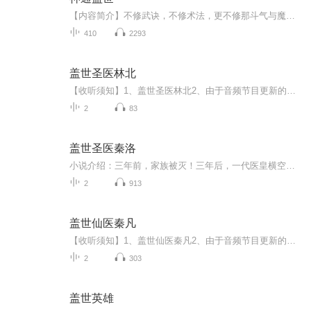
【内容简介】不修武诀，不修术法，更不修那斗气与魔法。如今已是神通修士的时代！当新时代的神通修士走入传统的古修炼体系后，将会发生怎样的故事？【作者/主播简介】作者：布尘，网络小说作家。主播：璀璨新声【购买须知】1、本作品为付费有声书，前82集...
410
2293
盖世圣医林北
【收听须知】1、盖世圣医林北2、由于音频节目更新的比较慢，如想快速阅读小说文字版的全部章节，请在微信中搜索公/众/号【毛毛虫文学】，关注后，并在公/众/号中回复：【921】，便可快速阅读小说文字版全集。（注意：需要在公/众/号中回复才有效哦）
2
83
盖世圣医秦洛
小说介绍：三年前，家族被灭！三年后，一代医皇横空出世！“我有一针，可治百病，可也要你命！” 【收听须知】1、《盖世圣医秦洛》2、由于音频节目更新的比较慢，如想快速阅读小说文字版的全部章节，请在微信中搜索公/众/号【黑葡萄文学】，关注后，并在公...
2
913
盖世仙医秦凡
【收听须知】1、盖世仙医秦凡2、由于音频节目更新的比较慢，如想快速阅读小说文字版的全部章节，请在微信中搜索公/众/号【黑葡萄文学】，关注后，并在公/众/号中回复：【976】，便可快速阅读小说文字版全集。（注意：需要在公/众/号中回复才有效哦）
2
303
盖世英雄