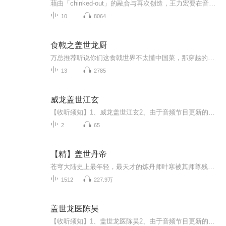
藉由「chinked-out」的融合与再次创造，王力宏要在音乐中，让京剧古老的力量再度复活，造就内心深处的憾动，赞颂着音乐的永垂不朽！⊙京色武功 传奇盖世 Chinked-out 千古绝唱 王力宏 2005 压轴专辑《盖世英雄》2006 第一响炮王者再现！亚洲音乐人的骄傲！...
10
8064
食戟之盖世龙厨
万总推荐听说你们这食戟世界不太懂中国菜，那穿越的骚年石客就来教教你们啥叫中国料理！！
13
2785
威龙盖世江玄
【收听须知】1、威龙盖世江玄2、由于音频节目更新的比较慢，如想快速阅读小说文字版的全部章节，请在微信中搜索公/众/号【毛毛虫文学】，关注后，并在公/众/号中回复：【1089】，便可快速阅读小说文字版全集。（注意：需要在公/众/号中回复才有效哦）
2
65
【精】盖世丹帝
苍穹大陆史上最年轻，最天才的炼丹师叶寒被其师尊残忍剥夺神体，投入丹炉，以其血肉之躯炼化为丹。但因缘际会，其一丝残魂转生于八荒古域叶家，重活一世。掌握绝世丹术，修炼无上武学，这一世杀尽仇敌，丹道称帝，傲视万古！
1512
227.9万
盖世龙医陈昊
【收听须知】1、盖世龙医陈昊2、由于音频节目更新的比较慢，如想快速阅读小说文字版的全部章节，请在微信中搜索公/众/号【黑葡萄文学】，关注后，并在公/众/号中回复：【685】，便可快速阅读小说文字版全集。（注意：需要在公/众/号中回复才有效哦）