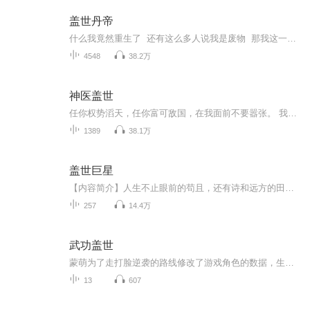
盖世丹帝
什么我竟然重生了 还有这么多人说我是废物 那我这一世要走出自己的大道
4548
38.2万
神医盖世
任你权势滔天，任你富可敌国，在我面前不要嚣张。 我是叶秋，能救你的命，也能要你的命！
1389
38.1万
盖世巨星
【内容简介】人生不止眼前的苟且，还有诗和远方的田野！你赤手空拳来到人世间，为找到那片海不顾一切！平行世界的文艺青年，异世界的二手笔记本，走在成为盖世巨星的路上！【作者/主播简介】作者：纪念者，网络小说作家。主播：鼎峰Radio【购买须知】1、部...
257
14.4万
武功盖世
蒙萌为了走打脸逆袭的路线修改了游戏角色的数据，生活技艺点满福缘感悟破表基础体质为零。然后她就穿越成了自己设定好的游戏角色。都说人在江湖飘，最重要的是武功好，可是人总是要吃饭的，所以琴棋书画诗酒花茶样样精通，上得厅堂下得厨房，鉴得了定治得...
13
607