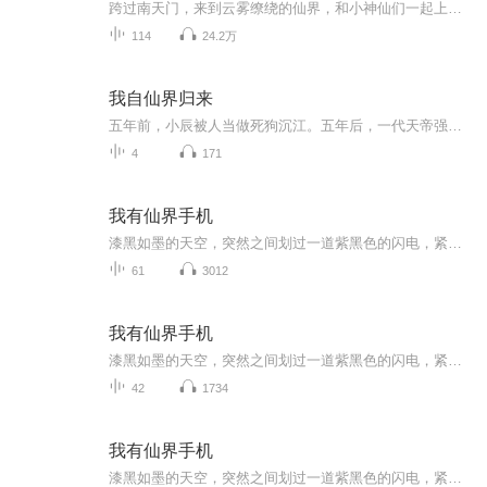
跨过南天门，来到云雾缭绕的仙界，和小神仙们一起上课是一种什么体验呢？仙家的法术神通，凡人也能修炼吗？陈晓宇刚升入小学二年级，就遇到了【人生大事件】——转学仙界！他将在这里学习高深莫测的仙术，结交志同道合的朋友，当然，也少不了和那些自命不...
114
24.2万
我自仙界归来
五年前，小辰被人当做死狗沉江。五年后，一代天帝强势归来，却意外的发现自己有了一个宝贝女儿。小辰满脸宠溺，屈指一弹，一颗星辰划过苍穹，轰然落入东瀛国！女儿望着天际发呆：“爸爸，人家想要飞高高。”小辰微微一笑，隔空一抓，龙族老祖九爪金龙撅着...
4
171
我有仙界手机
漆黑如墨的天空，突然之间划过一道紫黑色的闪电，紧跟着，就是排山倒海般的雷鸣。 整个大地都震动了，刚刚还是繁星满天，为什么突然之间就打雷了？ 江州市，江南修仙学院内，一个老者站在窗户旁自言自语道：“平地响雷天生异象，必定有大事即将发生。”
61
3012
我有仙界手机
漆黑如墨的天空，突然之间划过一道紫黑色的闪电，紧跟着，就是排山倒海般的雷鸣。 整个大地都震动了，刚刚还是繁星满天，为什么突然之间就打雷了？ 江州市，江南修仙学院内，一个老者站在窗户旁自言自语道：“平地响雷天生异象，必定有大事即将发生。”
42
1734
我有仙界手机
漆黑如墨的天空，突然之间划过一道紫黑色的闪电，紧跟着，就是排山倒海般的雷鸣。 整个大地都震动了，刚刚还是繁星满天，为什么突然之间就打雷了？ 江州市，江南修仙学院内，一个老者站在窗户旁自言自语道：“平地响雷天生异象，必定有大事即将发生。”