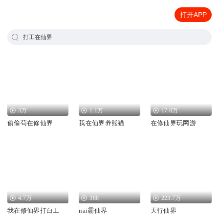
打开APP
打工在仙界
3万
1.1万
17.8万
偷偷苟在修仙界
我在仙界养熊猫
在修仙界玩网游
4.7万
388
223.7万
我在修仙界打白工
nai霸仙界
天行仙界