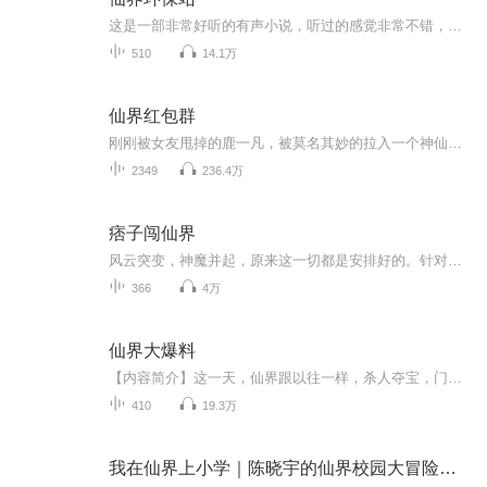
这是一部非常好听的有声小说，听过的感觉非常不错，故事扑朔迷离，情节跌宕起伏，?是以（、奇特、未知、、血腥、架空、恐怖、刺激）等风格模式构成的虚幻故事。?为了提供更多优秀的有声作品，请多多宣传和推荐本书，这是一种支持与鼓励！欢迎您的意见和建议，我们将不断提升自己，给大家呢带来更多优秀的作品。请大家多多支持，好听就请小伙伴一起来吧。只就是对我们最大的支持了.有声小说的未来，是需要大家共同的努力!? 友情提示:听书是种生活的品味，在品味生活的同时，请关注你身边的亲人...
510
14.1万
仙界红包群
刚刚被女友甩掉的鹿一凡，被莫名其妙的拉入一个神仙的微信红包群，从此他的幸福生活来临了！ “恭喜你，抢到玉帝的愿望符一张，使用后可实现一个愿望。” “恭喜你，抢到斗战胜佛的七十二变功法，使用后可变化世间万物。” 总之，鹿哥吊炸天的幸...
2349
236.4万
痞子闯仙界
风云突变，神魔并起，原来这一切都是安排好的。针对哥的一切阴谋诡计，高举手中的杀猪刀，叶峰扬天长啸。我命由我不由天天看叶枫手持杀猪刀，在修炼的道路上遇神杀神，遇魔屠魔，创造出一个又一个震惊的修真。
366
4万
仙界大爆料
【内容简介】这一天，仙界跟以往一样，杀人夺宝，门派大战，翻墙隔壁，如火如荼的上演着。然而正是这一天，却发生了一件极不平常的事情。一道巨大的光幕悬挂于空，光幕上播放的一段视频，吸引了整个修仙界的目光。“那不是绿野仙宗的宗主夫人吗？她这是要...
410
19.3万
我在仙界上小学｜陈晓宇的仙界校园大冒险｜学霸修仙记