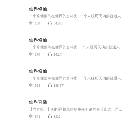
仙界修仙
一个修仙菜鸟在仙界的奋斗史! 一个未经历天劫的普通人抓着雪白的仙女之腿，飞升了仙界。他的艳遇不断，他泡仙界最难泡的仙女，他的成长让仙界各大势力为之侧目，恐慌不安，他收恐怖而又强大的仙兽为宠物，面对着种种阴谋诡计，这个菜鸟抬起大脚一一荡平！
280
54.8万
仙界修仙
一个修仙菜鸟在仙界的奋斗史!一个未经历天劫的普通人抓着雪白的仙女之腿，飞升了仙界。他的艳遇不断，他泡仙界最难泡的仙女，他的成长让仙界各大势力为之侧目，恐慌不安，他收恐怖而又强大的仙兽为宠物，面对着种种阴谋诡计，这个菜鸟抬起大脚一一荡平！本书订阅已破万，应该值得一听。
170
14.1万
仙界修仙
一个修仙菜鸟在仙界的奋斗史! 一个未经历天劫的普通人抓着雪白的仙女之腿，飞升了仙界。他的艳遇不断，他泡仙界最难泡的仙女，他的成长让仙界各大势力为之侧目，恐慌不安，他收恐怖而又强大的仙兽为宠物，面对着种种阴谋诡计，这个菜鸟抬起大脚一一荡平！ 本书订阅已破万，应该值得一看。...
588
188.9万
仙界直播
【内容简介】刚刚穿越就碰到生死不论的修兵止戈，尚景星表示，我情不自禁一热血就想匡扶正义、除暴安良，只是万万没想到塔界的普通人也挺厉害。 就在生死危机之时…… “什么？要我直播？还面向万界？我不会啊！”【作者简介】九霄玉煌，新晋作家【主播简...
524
5237