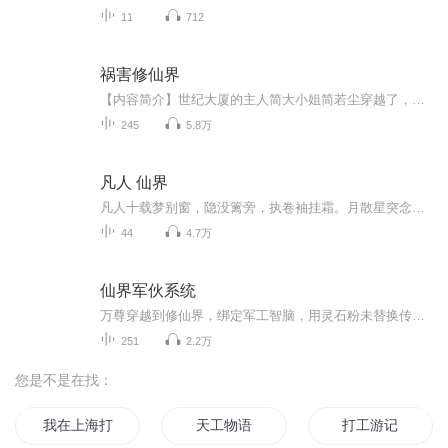
11
712
祸害修仙界
【内容简介】世纪大厦的主人简大小姐简若尘穿越了，网络警察洛凡也穿越了，两个人刚一脸懵圈地站在异界的土地上，就遇到了夺舍。这个世界太不友好了，既然这么不友好，就多祸害祸害吧。这是一个祸害和祸害同时穿越、同时祸害大众、互相祸害的故事，真正证...
245
5.8万
凡人 仙界
凡人十载梦别窗，隐没篱旁，执卷袖挂霜。月散星突念不顾，却聊小仙问道忙；附随韩立少离乡，青衫泛望，孤影御剑藏。或逢山云雾海处，唤韵道友历沧桑。
44
4.7万
仙界军伙系统
万尊穿越到修仙界，绑定军工智脑，用灵石粉未替换传统火药，打造灵爆枪震惊宗门。火箭、卫星、无人机动力不足怎么办?用风属性修士金丹就很不错。有源相控阵雷达功率不够?拿雷属性修士元婴来凑...等离子防护大阵+导弹防空系统，打不进来根本打不进来。血盾...
251
2.2万
您是不是在找：
我在上海打工
天工物语
打工游记