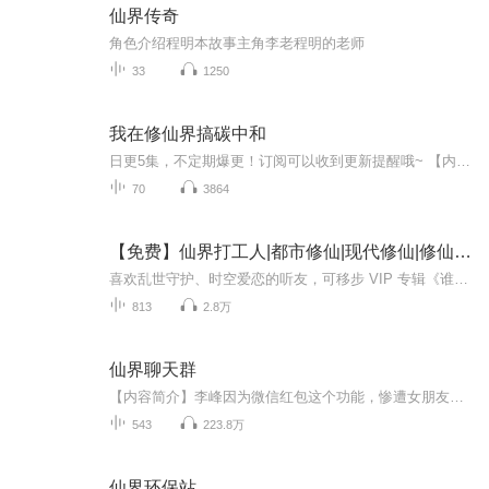
仙界传奇
角色介绍程明本故事主角李老程明的老师
33
1250
我在修仙界搞碳中和
日更5集，不定期爆更！订阅可以收到更新提醒哦~ 【内容简介】 作品讲述了苏沐青穿越到灵气外泄、资源枯竭的修仙世界后，发现灵气的本质是高浓度二氧化碳，从而踏上用科技改造修仙环境的道路。她以“净化阵”为核心技术，建立“碳汇堂”，引发修仙界震...
70
3864
【免费】仙界打工人|都市修仙|现代修仙|修仙打卡|
喜欢乱世守护、时空爱恋的听友，可移步 VIP 专辑《谁懂啊，摸金校尉混成女帝王》繁华都市夜幕降临，高楼缝隙间藏着御剑飞升的修仙者，仙妖隐于市井，超凡力量暗流涌动。周一早八点地铁口，我亲眼撞见白袍仙尊踏空调外机冲天，转头一句炸响：小子，你灵根炸...
813
2.8万
仙界聊天群
【内容简介】李峰因为微信红包这个功能，惨遭女朋友的抛弃升级了微信版本后…… “太白金星邀请托塔天王进入仙界聊天群！” “太白金星邀请东方持国天王进入仙界聊天群！” “太白金星邀请嫦娥仙子进入仙界聊天群！” …… 李峰傻眼了，我到底加入了一...
543
223.8万
仙界环保站