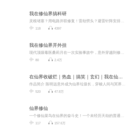
我在修仙界搞科研
灵根堵塞？用电路并联修复！雷劫劈头？避雷针阵安排上！丹药劣质？化学提纯直接翻倍！� 她不是天命之女，却是规则破解者——用数据建模打擂台，用算法带飞外门团，在上古秘境里的bug天道源代码！⚡ 高冷执法长老×理性科研女主从审讯对峙到剑心起誓，他匿...
118
4397
我在修仙界开外挂
现代顶级毒医桑莉月在一次实验事故中，意外穿越到修仙世界，成为被家族抛弃的桑家庶女。原主因资质极差，饱受欺凌，最终含恨而死。桑莉月醒来后，发现自己觉醒了 “万象灵瞳” 金手指，能看穿他人修为与功法弱点，还能获取灵草法宝隐藏信息。她凭借现代毒...
80
2.4万
在仙界收破烂｜热血｜搞笑｜玄幻｜我在仙界捡废品
作品简介 陈明远意外成为仙界垃圾长，穿梭人间与冥界，回收仙界垃圾。他凭借超凡医术与神秘功法，在仙界逐渐崛起。驯服灵兽，炼制神丹，更在凡间掀起波澜，成就一段传奇收破烂之旅！
520
47.8万
仙界修仙
一个修仙菜鸟在仙界的奋斗史！一个未经历天劫的普通人抓着雪白的仙女之腿，飞升了仙界。他泡仙界最难泡的仙女，他的成长让仙界各大势力为之侧目，恐慌不安，并收恐怖而又强大的仙兽为宠物，面对着种种阴谋诡计，这个菜鸟抬起大脚一一荡平！[1] 全书结构...
117
157.6万