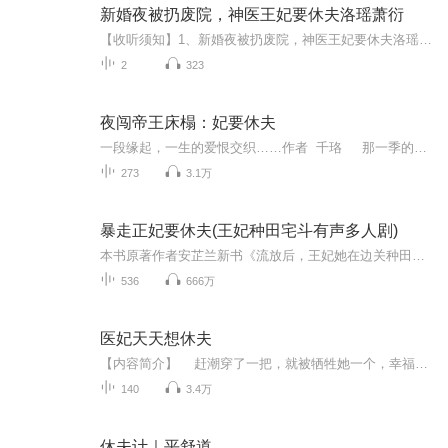
新婚夜被扔废院，神医王妃要休夫洛瑶萧衍
【收听须知】1、新婚夜被扔废院，神医王妃要休夫洛瑶萧衍2、由于音频节目更新的比较慢，如想快速阅读小说文字版的全部章节，请在微信中搜索公/众/号【黑葡萄文学】，关注后，并在公/众/号中回复：【649】，便可快速阅读小说文字版全集。（注意：需要在公/...
2
323
夜闯帝王床榻：妃要休夫
一段缘起，一生的爱恨交织……作者 千珞 那一季的爱团队 演播制作
273
3.1万
暴走正妃要休夫(王妃种田宅斗有声多人剧)
本书原著作者安芷兰新书《流放后，王妃她在边关种田养家》已录制有声书上线连载中，欢迎订阅收听！【内容简介】大婚当日辰王司马辰风正妃侧妃一起娶进门荒唐吗，不不不，这还不是最荒唐的。最荒唐的是辰王竟然下令让侧妃焦以柔比正妃许洛嫣先进门。这一下...
536
666万
医妃天天想休夫
【内容简介】 赶潮穿了一把，就被牺牲她一个，幸福全家人？ 娘死爹黑，后妈继妹莲茶满级，轮番长枪短炮，就连替嫁的新郎官都对她避之不及新婚夜马不停蹄逃离。 燕今笑了，翻身路上，不存在的。 圣医嫡传弟子，三寸之舌下赈灾，七巧玲...
140
3.4万
休夫计｜平舒道