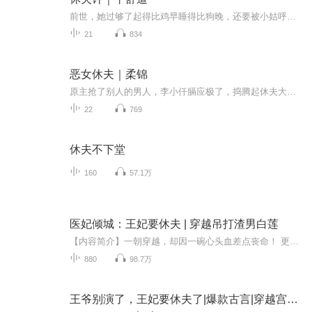
前世，她过够了起得比鸡早睡得比狗晚，还要被小姑呼喝婆婆挑剔最后扫地出门的日子。重生归来，天赐异宝，今生她只想当个好大夫，养个好包子，过个好日子。但这一切的前提，都是休了他。当然，事实上是想方设法被他休了。女主前世的聪明用错了地方，任性被...
21
834
恶女休夫｜柔锦
原主抢了别人的男人，李小仟膈应极了，捣腾起休夫大计，立志大归后也要让自己衣食无忧，靠山不倒……可，那个“别人的男人”好像不是这么想的……李小仟：你怎么想重要么？百里星台：可是我在想你刑莲湖：那就憋着
22
769
休夫不下堂
160
57.1万
医妃倾城：王妃要休夫 | 穿越吊打渣男白莲
【内容简介】一朝穿越，却因一碗心头血差点丧命！ 更苦逼的是，渣男白莲齐上阵，虐她身虐她心，还妄想把她做成药人给白莲花治病。 妈蛋，老虎不发威，真当老娘是病猫了！ 治渣男，虐白莲，步步为营让他们知道花儿为什么这样！
880
98.7万
王爷别演了，王妃要休夫了|爆款古言|穿越宫斗女强