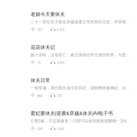
老娘今天要休夫
二十一世纪天才医生穿越成遭王爷厌弃的王妃，开局便身负污名、深陷困境。她凭精湛医术，治疑难病症、破阴谋诡计，从众人鄙夷的 “弃妃” 蜕变为人人敬畏的神医。面对冷面王爷的轻视与后来的纠缠，她拎清利弊，挥毫写下休书，誓要掌控自身命运，却在权谋博...
757
5.2万
花花休夫记
她十岁时，父母双亡，被父亲的结拜兄弟所收养，与恩城儿子萧莫豫成亲。然而没过多久，她便认定萧莫豫和其表妹两情相悦，一怒之下自己休了自己，远走他乡。天南海北游走了一年多，又机缘巧合成了塞北一家青楼的老鸨。在那里，她认识了很多奇奇怪怪的人，以...
71
4.8万
休夫日常
一朝穿越，现代医生成冷宫弃妃，还附赠恶毒侧妃、冷漠太子套餐。别人冷宫凄凄惨惨，她却只想搞事业 —— 和离！休夫！回家救妈！谁知腹黑太子偏偏不放手，对这个画风清奇、一心想跑的太子妃越看越上心。欢喜冤家在线拉扯，弃妃变宠妃，冷宫变婚房，先虐后...
860
3万
爱妃要休夫|逆袭&穿越&休夫|AI电子书
日更5集，不定期爆更！订阅可以收到更新提醒哦~【内容简介】：现代的天才女学霸意外穿越，成了将军府懦弱无能的嫡女，上有凶狠霸道一手遮天的庶母，下有貌美如花心如蛇蝎的庶妹。幸好，她已经脱胎换骨，不再是之前那个备受欺凌的懦弱女。庶母算计，反咬一...
324
1150