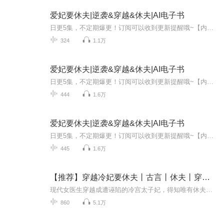
爱妃要休夫|逆袭&穿越&休夫|AI电子书
日更5集，不定期爆更！订阅可以收到更新提醒哦~【内容简介】：现代的天才女学霸意外穿越，成了将军府懦弱无能的嫡女，上有凶狠霸道一手遮天的庶母，下有貌美如花心如蛇蝎的庶妹。幸好，她已经脱胎换骨，不再是之前那个备受欺凌的懦弱女。庶母算计，反咬一...
324
1.1万
爱妃要休夫|逆袭&穿越&休夫|AI电子书
日更5集，不定期爆更！订阅可以收到更新提醒哦~【内容简介】：传奇兵王林尘为报恩回归都市，和美女总裁开启同居生活，不管你是谁，千万别在我面前装逼，我是你永远无法攀越的高峰。喝最烈的美酒，泡最美的女人，杀最强的敌人。且看林尘是如何一步步创造奇...
444
1.6万
爱妃要休夫|逆袭&穿越&休夫|AI电子书
日更5集，不定期爆更！订阅可以收到更新提醒哦~【内容简介】“老公，我就是你的防火墙。有我在，那些病毒小三是进不来的。”“老婆，我就是你的保护伞。有我在，那些想伤害你的人都不会得逞。”“老公，你真好。”“老婆好，才是真的好。”“哎呦，老公不...
445
1.6万
【推荐】穿越冷妃要休夫丨古言丨休夫丨穿越丨女频
现代女医生穿越成遭诬陷的冷宫太子妃，得知唯有休夫方能返现代救母，便一心推进 “休夫大业”。她跳脱搞怪搅热冷宫，与腹黑太子展开趣味拉扯，本想利落断缘，却在一次次交锋博弈中动了真心，上演欢喜冤家的冷宫甜宠情缘。
860
5.1万