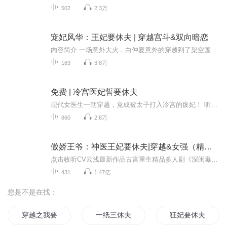
502
2.3万
宠妃风华：王妃要休夫 | 穿越宫斗&双向暗恋
内容简介 一场意外大火，白仲夏意外的穿越到了架空国——南宸国，做了勤国公府的二小姐云轻夏。她好不容易想忘却那段前世之怨，跟今生的夫君好好生活，奈何落花有意流水无情。大表哥对她表白，她只好装作没听到；二堂哥暗恋她，她也装作不知道；前世初恋...
163
3.8万
免费 | 冷宫医妃誓要休夫
现代女医生一朝穿越，竟成被太子打入冷宫的废妃！ 听闻唯有斩断与太子的姻缘，方能重返现代救治病危母亲，她当即立下“休夫”flag。谁料冷宫岁月非但不凄苦，反而被她搅得鸡飞狗跳。与腹黑太子的趣味拉扯，竟让一心断情的她渐生情愫。当回家的执念撞上汹涌...
860
2.8万
傲娇王爷：神医王妃要休夫|穿越&女强（精品双播）
点击收听CV云浅最新作品古言重生精品多人剧《深闺毒女：重生嫡小姐》，限时免费中！内容简介身为中医世家的传承人，自小被灌输弘扬医术，年过三十获奖无数，感情上却一片空白，相亲时出意外来到楚国，却是人人喊打的妒妇，小三妹妹鸠占鹊巢，亲人厌恶。不...
431
1.47亿
您是不是在找：
穿越之我要休夫
一纸三休夫
狂妃要休夫