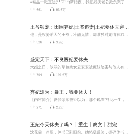
#精品一戳直达(*╹▽╹*)新婚夜，我把残疾老公欺负哭了丨豪门马甲女强甜宠爽文欲念闪婚，禁欲总裁嗜妻成瘾｜甜宠豪门总裁高甜追妻惊！逃荒路上，她捡到了一代君王丨逆袭虐渣玄幻女强冷战三年，扯证离婚他却悔红了眼丨女强马甲热辣滚烫新婚夜被辱，她碾碎凤...
661
93.6万
王爷独宠：田园弃妃|王爷追妻|王妃要休夫穿越权谋
他，是权势滔天的王爷，冷酷无情，却唯独对她情有独钟。当命运的齿轮再次转动，她被迫回到王府，面对曾经的夫君，她将如何抉择？是继续在田园中过着平静的生活，还是接受王爷的独宠，成为他心中的唯一？随着故事的展开，一段段尘封的往事被揭开，她的真实...
526
3.9万
盛宠天下：不良医妃要休夫
大婚之日，软弱的草包嫡女云安安被庶妹陷害与他人有染，渣男将军更是将她打到死，并且休书一封将其扫地出门。凤眸重视人间之时，二十一世纪赏金猎人云安安重生，洗尽铅华绽，潋滟天下。“小哥哥，结婚么，我请。”云安安拦路劫婚，摇身一变从将军下堂妻成...
794
191.6万
弃妃难为：暴王，我要休夫！
【内容简介】夏侯缪萦曾经以为，那个说着“终此一生，绝不负她。”的男子是她此生的良人。但言犹在耳，欢情已薄信誓如梦，终究一场镜花水月，他的眼里有万里江山青梅恋人，于她，不过一枚棋子。她莲步轻移以为可以走向全新的生活，他却派刺客将她斩杀于剑...
271
2.2万
王妃今天休夫了吗？丨重生丨爽文丨甜宠
沈花霏一睁眼，休书已到眼前。她怒极反笑，撕碎休书砸在定王脸上：“想休我？先问问我手里的刀！”定王慌了：“夫人息怒，为夫知错了……”