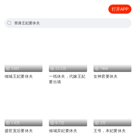
打开APP
替身王妃要休夫
1303
25.3万
7498
倾城王妃要休夫
一纸休夫，代嫁王妃
女神君要休夫
要出墙
1.6万
6.7万
2万
盛世宠后要休夫
倾城弃妃要休夫
王爷，本妃要休夫