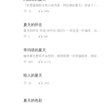
《长青藤国际大奖小说书系：阿比琳的夏天》讲述了一个在夏天里等待爸爸的小女孩，与一个改变小镇命运的好故事之间的奇遇。这个夏天，阿比琳独自到爸爸的故乡小镇去过暑假。在放假前的最后一堂课上，古怪的修女老师给她布置了一份特殊的暑假作业。同时，阿...
31
1000
夏天的怀念
夏天的怀念 作者:张中信 (四川) 一 怀念是一叶扁舟，在岁月濯洗的河流中漂泊，却找寻不到停泊的港弯。 涛声依旧中有你呢喃的私语，波峰浪谷间有我喘息的情节。我知道，即使河流枯萎成一截沙漠，你也永远都是那搁浅的风帆。 一任我怀念的渔火，在季节的颠簸里曲曲折折…… 二 怀念夏天，怀念那些刻骨铭心的情节，怀念那些情节中点点滴滴的记忆。 从冬到春，从春到夏，生命的脚步踉踉跄跄，我追逐你奔走的足迹，却被你美丽的心香定格成一祯岁月的航标。 漂泊在这条没有航标的爱河上，拥有而不奢求，相知求永远。当这个夏天悄悄逝去，我却没有回头。 三 季节的思绪，恰似月影斑驳的树叶。晚风轻曳，暗香拂动，却无法感受我水手般躁动的欲念。 当心与心在河流中猛烈重叠，暗礁才会露出水面。那个时刻，我和你早已悄然淌过岁月的河流。 携手走进夏天！ 四 夏天的故事，在睡莲开放的日子里疯长。暗香似天幕般编织着水天一色的梦境。 我以水手般的鲁莽，扬帆闯进你波澜不惊的港湾。等到鸳梦醒来，可否告诉我，这个夏天谁的错？ 五 花影重叠着你销魂的倩影，将夏日的余晖曝光成粉红色的记忆。 在这个让人过目不忘的季节，即使闭上双目，你也无法拒绝我炽热浪漫的温柔。 那一抹淡紫色的云霞，可是你暗示我狩猎的裙裾？ 六 潮涨潮落，夜色斓珊。风信子从远方匆匆捎来季节的问候。 驾一叶扁舟漂泊，我无法把握河流的方向。直到你挥舞起生命的航标，我才知道，这个夏天，这条河流，我和你的命运之桨可以击水中流。 七 夏天的坐标翩然位移，我们的故事随波逐流。 你散淡的颜容，天然去雕饰。那些透明的情节，使整条河流都变得晶莹剔透。 沿着这条一泻千里的水道，我已幻化成一尾浅底的游鱼，在你的世界无法回头。 八 那些河流中波涛汹涌的情节，可是你荷叶田田的心事？ 我看见你伸出掌心跃动的风寒露重了。其实，不需要更多的诘问与疑惑，当我捧上湿漉漉的八月榴，你还会抛弃我甜言蜜语的蝉鸣么？ 九 追逐夏天，追赶最后的末班车。我知道，错过这个季节，便只剩下怀念了。 季节轮回循环，岁月时过境迁，故事无法重演。 直到红尘老去，我和你，开始用脚步诠释岁月，用岁月勾沉记忆：那个夏天…… 十 走过夏天，走过一段热辣辣的记忆，走过一条浪滔滔的河流。 我真诚的心迹早已写满风帆的脸颊，回眸你有意无意的呢喃，铭刻的都是我幸福的诗篇。 直到季节消逝，直到时过境迁。我依然记得，那年、那月、那个夏天！
1
206
帝玛塔的夏天
穆仲夏怎麽也不会想到，难得搭乘一次穿越航班，他却要被作为交换物，送往蛮族了！不过见到他的男人，身强体壮，一看就是腰子好，穆仲夏点点头，还不错。
840
13.7万
咬人的夏天
24
1201
夏天的色彩