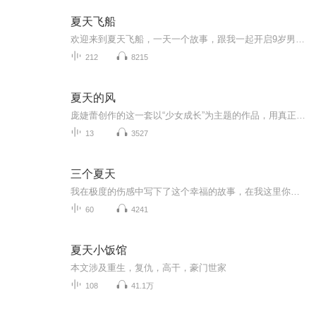
夏天飞船
欢迎来到夏天飞船，一天一个故事，跟我一起开启9岁男孩的太空之旅^_^
212
8215
夏天的风
庞婕蕾创作的这一套以“少女成长”为主题的作品，用真正体现青春生态的干净纯美的文字，用一个个触动心弦的故事，倾述了孩子们在的成长历程中经历的诸多烦恼——课业的压力、父母的期望、学校内的竞争，描述了出于他们对成长的期待，对成人世界的迷惑，对友谊的渴望。没有冗长曲折的情节、深奥难懂的文字、华丽宏伟的画面，就用简简单单的语言，却把成长阶段的少女的执拗、胆怯、纯真、青涩表达得淋漓尽致。作者通过自己的文字把青春的历程擦拭得点点闪亮、散发柔和的光芒，*终，告诉小读者们：没有烦恼的成长，是永远到不了的彼岸，跌跌撞撞的成长,又疼又美才是本质。我们只有经历这样的彷徨时期，才能更多绽放的力量，在时光中等来＊美丽的怒放。对女孩余点点来说，这注定了是一个不平凡的夏天，妈妈去美国培训，爸爸去野外探险，谁来照顾她呢？她和离家出走的男孩蓝正有了一碗泡面的交情；得知地下车库里的女孩丁小芹的经历后，她心痛不已；她和美国来的女孩珍妮一见如故，成了姐妹。珍妮被身世之谜深深困扰着，而妈妈从美国回来后也向余点点披露了一个二十多年前的秘密……每个人都是天上的星星，都在孤单地旅行，相遇是种奇迹。以后每当夏天的风吹拂在脸上，余点点都会想起这个夏天她遇见的每一个人。
13
3527
三个夏天
我在极度的伤感中写下了这个幸福的故事，在我这里你可以找到那些年，你失去的故事和那些再也找不到的人……
60
4241
夏天小饭馆
本文涉及重生，复仇，高干，豪门世家
108
41.1万