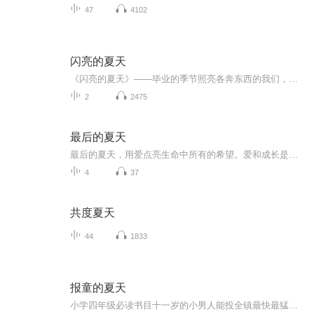
47
4102
闪亮的夏天
《闪亮的夏天》——毕业的季节照亮各奔东西的我们，希望下次遇见，还是阳光正好，还听熟悉歌谣，翻开年少，回忆起夏天，还是那样闪闪发亮，坐在一起，傻傻的笑。
2
2475
最后的夏天
最后的夏天，用爱点亮生命中所有的希望。爱和成长是最好的纪念。梅格很难不嫉妒姐姐莫莉。莫莉漂亮大方、开朗活泼。像星辰一样耀眼。而妹妹完全相反，长相平平、敏感易怒。这年夏天，为了爸爸更好的写作，全家人搬到了乡下。在这里姐妹住同一间房间。去发...
4
37
共度夏天
44
1833
报童的夏天
小学四年级必读书目十一岁的小男人能投全镇最快最猛的球，但是他一来口说话却很困难，连自己的名义都说不好。当他整个七月必须替好朋友送报时，和常喝醉酒的女人，有点神秘的爱看书的商船船员，总不说话的电视男孩等形形色色的陌生人说话打交道，就成了巨大的挑战。他还得面对一个拾荒男人。这个强壮的男人不仅偷了他的东西，还让他和他最好的朋友陷入了生命的危险境地……