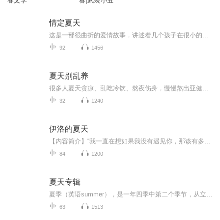
春文学
春|武装小丑
情定夏天
这是一部很曲折的爱情故事，讲述着几个孩子在很小的时候由于各种原因被家人抛弃了，在一位蓝奶奶的辛苦的养育下，各个都健康的长大成人了，几个人也同时在爱情路上风波不断，如同海浪一样时而平静时而波涛汹涌。蓝妮妮是在雨天遇到了安君豪，两人的感情也...
92
1456
夏天别乱养
很多人夏天贪凉、乱吃冷饮、熬夜伤身，慢慢熬出亚健康。资深中医带你避开夏季养生大坑，纠正错误生活习惯，从日常小事做起，养心、养脾、养阳气，平平安安度盛夏，稳稳守住好身体。联系方式：到本专辑创作团队那里找；有健康问题，可私信或加老师免费咨询...
32
1240
伊洛的夏天
【内容简介】“我一直在想如果我没有遇见你，那该有多好。至少你现在还活着，笑着。也许有个爱你的丈夫，还有个可爱的孩子。你用短暂的生命，结成了我一辈子的情书。我用一世的光阴在回忆里偿还。”——夏洛中文系转来了个金融系的漂亮女生，聂伽伊，她在...
84
1200
夏天专辑
夏季（英语summer），是一年四季中第二个季节，从立夏起至立秋结束。气温高是夏季最显著的气候特征，但因地域、干湿环境的不同，会产生炎热干燥或者湿热多雨的不同气候。
63
1513