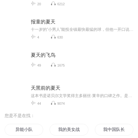
20
6212
报童的夏天
十一岁的“小男人”能投全镇最快最猛的球，但他一开口说话却很困难，连自己的名字都说不好。当她整个七月必须替好朋友送报时，和常喝醉酒的女人、有点神秘的爱看书的商船船员、总不说话的电视男孩等形形色色的陌生人说话打交道就成了巨大的挑战，他还得面...
4
630
夏天的飞鸟
49
1675
天黑前的夏天
这本书是诺贝尔文学奖得主多丽丝·莱辛的口碑之作。是一部关于中年女性危机的长篇小说，伦敦郊区的一个普通夏日，中年主妇凯特多年的平静生活出了状况…………
44
9074
您是不是在找：
异能小队
我的美女战队
我中国队长