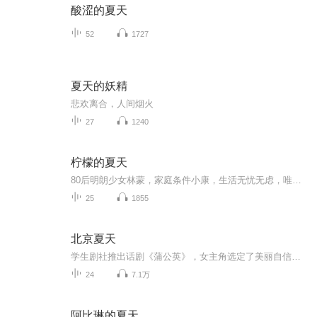
酸涩的夏天
52
1727
夏天的妖精
悲欢离合，人间烟火
27
1240
柠檬的夏天
80后明朗少女林蒙，家庭条件小康，生活无忧无虑，唯一美中不足的就是太胖。上了大学的她，在妈妈的监督下，终于瘦身成功，变成了美女。虽然身边追求者无数，但是林蒙都不为所动，因为她心里一直喜欢着夏里。夏里是林蒙高中的同学，在英国留学。林蒙每年都会在夏里生日的时候发邮件祝他生日快乐，二人一直保持着联系。然而，回国后林蒙要面对的一切，并不比在加拿大简单。世俗的眼光，家人的压力，都让林蒙几近崩溃，她甚至有了轻生的念头。所幸，在最后关头，她幡然醒悟，自己的人生要自己做主，逃避不能解决任何问...
25
1855
北京夏天
学生剧社推出话剧《蒲公英》，女主角选定了美丽自信的大一女生许群航；男主角却是貌不惊人，低调沉稳，来自大山。却是很多女生梦中情人的大四男生刘石。随着盛夏的来临，由广告创意人罗普音资助的校园话剧已初具规模……不料，刘石的父亲病危。匆匆离校后...
24
7.1万
阿比琳的夏天