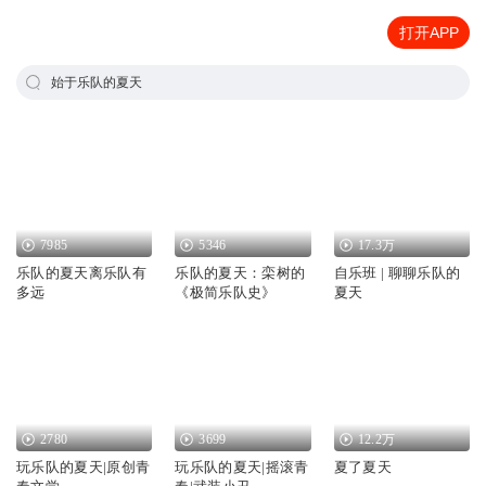
打开APP
始于乐队的夏天
7985
5346
17.3万
乐队的夏天离乐队有
乐队的夏天：栾树的
自乐班 | 聊聊乐队的
多远
《极简乐队史》
夏天
2780
3699
12.2万
玩乐队的夏天|原创青
玩乐队的夏天|摇滚青
夏了夏天