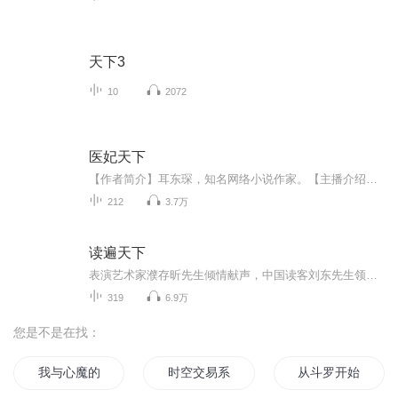
天下3
10
2072
医妃天下
【作者简介】耳东琛，知名网络小说作家。【主播介绍】翼夜凌峰、呆小玖，有声小说主播。【内容简介】他，天之骄子，生来傲骨，运筹帷幄，一国太子。她，现代医学传人，却不幸惨死，魂穿古代。他与她，起初是一场利益，却陷入其中，爱意纵生，终成眷属。【购买须知】版权归原作者所有，严禁翻录成任何形式，严禁在任何第三方平台传播，违者将追究其法律责任。...
212
3.7万
读遍天下
表演艺术家濮存昕先生倾情献声，中国读客刘东先生领衔主播、南京艺术学院才女硕士文卿、鑫钥、刘铭助播的江苏文艺广播诵读经典节目《读遍天下》，荟萃古今中外名诗佳作。用最好的声音，读最美的文字！
319
6.9万
您是不是在找：
我与心魔的交易
时空交易系统
从斗罗开始的万界