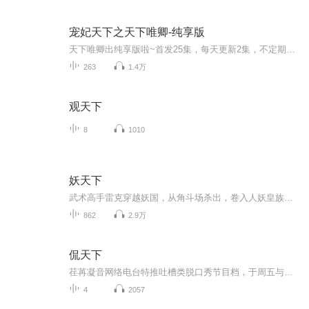
宠妃天下之天下唯卿-纯享版
天下唯卿出纯享版啦~首发25集，每天更新2集，不定期爆更~不过瘾的小耳朵们还可以转至VIP专辑抢先收听哦~https://www.ximalaya.com/album/70950861
263
1.4万
观天下
8
1010
妖天下
武术高手雷克穿越妖国，从角斗场杀出，卷入人妖皇族权谋，以武破局，踏上逆天改命、问鼎妖界之巅的热血征途。
862
2.9万
侃天下
荏苒凝音网络电台特推吐槽类脱口秀节目档，于周五与大家见面~敬请期待~ 荏苒凝音粉丝互动QQ群： 532909356；微博：荏苒凝音OL；微信平台：renranningying。求各位听友们帮忙转采，您的鼓励是对我们最大的肯定。
4
2057