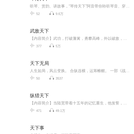
听琴、赏韵、讲故事，“琴传天下”阿音带你聆听琴音、穿越古今。感受中华文明的脉搏，走进一首首琴曲的前世今生...
52
9.6万
武敌天下
【内容简介】武功，打破藩篱，勇攀高峰，外以破敌，内以养身。人活一世，随波逐流，回首之时，往往感叹非己所愿。给你武功，挣脱束缚，追求真正的自我之路。重生成镖师之子，陈潜只能选择踏踏实实练功，朝九晚五吐纳。一次契机，令他前世技能与今生求武之...
377
5万
天下无局
人生如局，风云变换。 合纵连横，运筹帷幄。 一部《战国策》，百世道与术。 内习文修身，外学计御辱。 一言抵千军，一计定兴亡。
50
3537
纵猎天下
【内容简介】当陆宽带着十五年的记忆重生，他发誓，要让生活充满激情。刀砍食人魔，箭射变形怪，脚踹地狱领主的裤裆，手摸魅魔女王的酥胸！纵览魔幻世界，让高手之名传遍世人。无数次在梦中才有的景象，陆宽让它们一一变为现实。“用心玩游戏，潇洒活一回...
471
49.1万
天下事