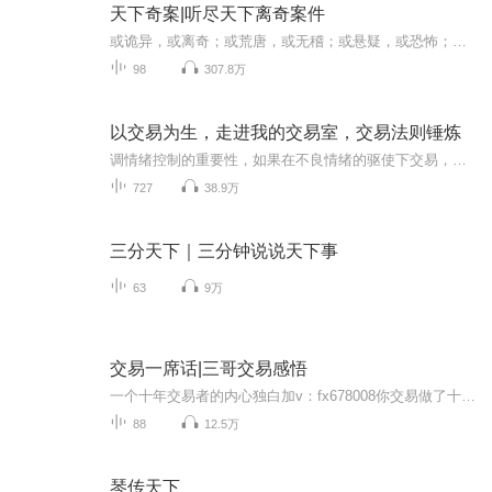
天下奇案|听尽天下离奇案件
或诡异，或离奇；或荒唐，或无稽；或悬疑，或恐怖；或感叹，或震惊。古往今来，世界各地都有很多奇怪的案件发生，有的案件已经破解，有的案件仍然是一团迷雾。在这些奇形怪状的案件背后，埋藏着科学的引线，人性的光芒与黑暗，时代的局限和社会制度的不断...
98
307.8万
以交易为生，走进我的交易室，交易法则锤炼
调情绪控制的重要性，如果在不良情绪的驱使下交易，将会持续亏损导致毁灭性的后果。
727
38.9万
三分天下｜三分钟说说天下事
63
9万
交易一席话|三哥交易感悟
一个十年交易者的内心独白加v：fx678008你交易做了十年，做明白没有？大多数，并没有！来听听我的心声，给你不一样的认知体验
88
12.5万
琴传天下