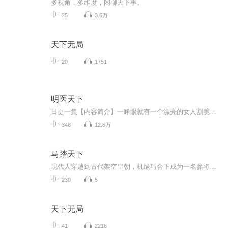
多视角，多维度，闲聊天下事。
25
3.6万
天下无局
20
1751
明医天下
日更一集【内容简介】一睁眼就有一个漂亮的女人割腕喂血是什么情况？神医的脑子也有点不够使啊。什么？皇帝居然喜欢白虎？他不喜欢青龙吗？什么？美艳的太后娘娘居然有狐臭？那还不简单，针灸啊！等等，小叫花子你说你叫啥？郑梦儿？那刚才我救的那人该不...
348
12.6万
马踏天下
现代人穿越到古代架空皇朝，机缘巧合下成为一名参将，手提战刀，脚跨战马，纵横驰骋，马踏天下。他穿越而来，却不幸活在一个战乱时代；他本是世家子弟，却被迫流落在外。为了活下去，为了保护自己想要保护的人。他拿起了战刀，跨上了战马，纵横驰骋，马踏...
230
5
天下无局
41
2216