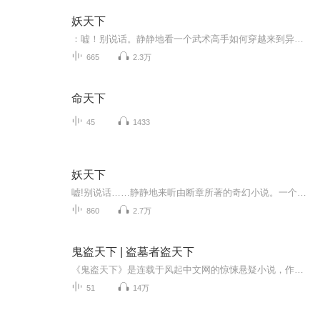
妖天下
：嘘！别说话。静静地看一个武术高手如何穿越来到异界妖国，如何成为一个征战杀场的角斗士，如何奋英雄怒、折妖皇刀、让美人倾心、让英雄俯首、让万民敬仰、让天下臣伏……杀戳、血腥、战争、恢宏、英雄、柔情……一切应有尽有，你还在等什么？一起来，共...
665
2.3万
命天下
45
1433
妖天下
嘘!别说话……静静地来听由断章所著的奇幻小说。一个武术高手如何穿越来到异界妖国，如何成为一个征战杀场的角斗士，如何奋英雄怒，折妖皇刀，让美人倾心，让英雄俯首，让万民敬仰，让天下臣伏......杀戳，血腥，战争，恢宏，英雄，柔情......一切应有尽有...
860
2.7万
鬼盗天下 | 盗墓者盗天下
《鬼盗天下》是连载于风起中文网的惊悚悬疑小说，作者是承诺清风。这是一个有关盗墓的故事。 你以为最诱人的是那些绝世珍宝？ 你以为最恐怖的是地底下的那些东西？ 你以为最神奇的是千百年前故人的智慧？ 探险为本，人心难测，现代与古代的智...
51
14万