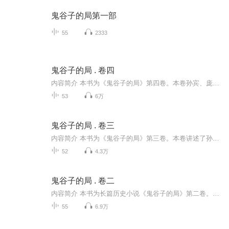
鬼谷子的局第一部
55
2333
鬼谷子的局 . 卷四
内容简介 本书为《鬼谷子的局》第四卷。本卷孙宾、庞涓、苏秦、张仪等四人也陆续入山，他们或为名，或为利，或为复仇，或为征询大道，各怀心事在鬼谷修行。鬼谷子洞察秋毫，应天顺势，根据弟子们不同的才具传道授业，暗中成全了他们的心意。秦魏强弱逐渐转...
53
6万
鬼谷子的局 . 卷三
内容简介 本书为《鬼谷子的局》第三卷。本卷讲述了孙宾、庞涓二人饭庄偶遇，却遇官兵追捕，二人合力脱险；秦魏逼婚，周王室陷入进退维谷的困境，为避祸事，公主姬雨诈亡随鬼谷子入山修道。作者简介 寒川子，现为译者、作者和编剧。主播简介傀儡生，原名赵...
52
4.3万
鬼谷子的局 . 卷二
内容简介 本书为长篇历史小说《鬼谷子的局》第二卷。本卷中魏武卒苦守三城，宋趼、随巢子二人拜访鬼谷子；魏王中奸计犯昏，平阳城祸不单行；张仪两为秦相，凭三寸不烂之舌戏弄天下诸侯，使苏秦功亏一篑；魏卬兵败葫芦谷，最终秦魏两国无心再战，签订议和协...
55
6.9万