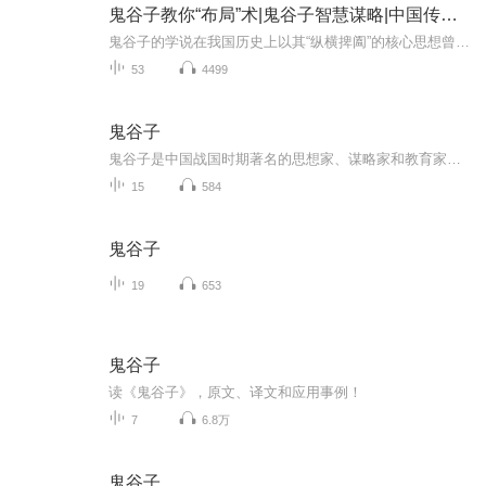
鬼谷子教你“布局”术|鬼谷子智慧谋略|中国传统智谋
鬼谷子的学说在我国历史上以其“纵横捭阖”的核心思想曾经指引着历代无数能人志士走向了成功。在新的时期，这一思想体系所体现出的深度和广度，或许能够使我们应对人生危机，并能够最终指引我们走出困境，迎接希望。如果，我们真正学到了鬼谷子的思想精华...
53
4499
鬼谷子
鬼谷子是中国战国时期著名的思想家、谋略家和教育家，被后世尊称为“纵横家鼻祖”和“谋圣”。以下是关于他的简介：基本信息本名：王诩（一说王禅），号鬼谷子活跃年代：战国中后期（约公元前4世纪）隐居地：云梦山（今河南淇县或陕西石泉等地，说法不一）...
15
584
鬼谷子
19
653
鬼谷子
读《鬼谷子》，原文、译文和应用事例！
7
6.8万
鬼谷子