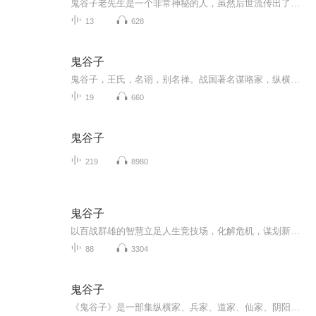
鬼谷子老先生是一个非常神秘的人，虽然后世流传出了很多他的名言，都是收录在鬼谷子这本书中的。鬼谷子智慧学，想让自己变得更强，牢记两条天规，太经典了，一休道千百年来鬼谷子一直是历史上极具神秘色彩的一个人，他是生于战国乱世之中，创立鬼谷派，常...
13
628
鬼谷子
鬼谷子，王氏，名诩，别名禅。战国著名谋咯家，纵横家鼻祖。因隐居云梦山鬼谷，故称鬼谷先生。作品有《鬼谷子》和《本经阴符七术》，被后世称为＂智慧禁果，旷世奇”。
19
660
鬼谷子
219
8980
鬼谷子
以百战群雄的智慧立足人生竞技场，化解危机，谋划新局。读鬼谷子能使你充满力量和自信，能够控制严峻的局面，化解即将爆发的危机；赋予你缜密的逻辑思维，冷静的做事态度，合理分析现实，积极应对人生。通过对这本书的阅读和参悟，你会领悟人生智慧，助你...
88
3304
鬼谷子
《鬼谷子》是一部集纵横家、兵家、道家、仙家、阴阳家等思想与一体的理论著作。