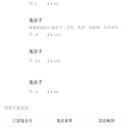
8
562
鬼谷子
纵横家创始人鬼谷子，王氏，名诩，别名禅，生卒年不详，又称王诩，王蝉、王利，道号鬼谷子。春秋战国时期楚国人。战国时期传奇人物。著名谋略家、纵横家的鼻祖，兵法集大成者，诸子百家之纵横家创始人， 相传其额前四颗肉痣，成鬼宿之象。精通百家学问，因...
28
1074
鬼谷子
160
5256
鬼谷子
12
490
您是不是在找：
三国鬼谷天下
鬼谷新界
花谷枫局