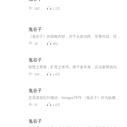
182
1.1万
鬼谷子
《鬼谷子》的策略内容，对于从政治民、军事作战、经营管理、公关技术等具有普遍的指导意义和应用价值。其中蕴含了丰富的朴素辩证法哲理，这些哲理是鬼谷子紧密结合实际，针对现实问题而提出的解决办法，不仅对研究中国古代哲学思想源流提供了文献资料，而...
20
851
鬼谷子
智慧之禁果，旷世之奇书。两千多年来，兵法家尊他为圣人，纵横家尊他为始祖，算命占卜的尊他为祖师爷，道教则将他与老子同列，尊为“王禅老祖”。 贴近现代社会的精妙解读，挖掘古代国学经典的当代意义！
165
1.6万
鬼谷子
交流请加红叶微信：hongye7879 《鬼谷子》作为纵横家游说经验的总结，它融会了鬼谷子毕生学术研究的精华，其价值是不言自明的。《鬼谷子》共二十一篇，其中的转丸，却乱已失传。该书作为纵横家的代表著作，为后世了解纵横家的思想提供了不少的参考。
37
1.5万
鬼谷子