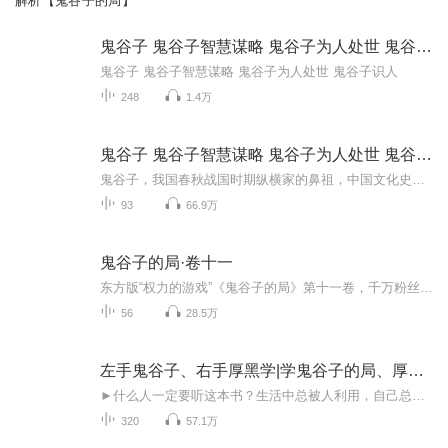
解析【鬼谷子的局】
鬼谷子 鬼谷子智慧谋略 鬼谷子为人处世 鬼谷子识人
鬼谷子 鬼谷子智慧谋略 鬼谷子为人处世 鬼谷子识人
248
1.4万
鬼谷子 鬼谷子智慧谋略 鬼谷子为人处世 鬼谷子识人
鬼谷子，我国春秋战国时期纵横家的鼻祖，中国文化史上充满神秘色彩的人物之一。欢迎订阅关注本专辑同时，如果您个人有情感、事业、财运等方面的问题，可以找我一对一帮您做运程指导方案幑lishuo993（记得备注888）
93
66.9万
鬼谷子的局·卷十一
东方版“权力的游戏”《鬼谷子的局》第十一卷，千万粉丝苦等5年，原著小说已翻译成英文、泰文、越文等多种语言，同名影视剧紧张筹拍中！齐楚交恶，说昭阳陈轸画蛇添足；横局危坠，假仁义张仪劳师袭远；礼崩乐坏，倡仁义孟子刻舟求剑；公私私公，贵己论杨朱道破玄机；桑丘之战，破秦师匡章一战成名；祸起宫闱，守纵局众智逐客。...
56
28.5万
左手鬼谷子、右手厚黑学|学鬼谷子的局、厚黑处事之道
►什么人一定要听这本书？生活中总被人利用，自己总吃亏的人；职场上搞不好关系，而无法升迁的人；家庭关系处不好，丧失互相信任的人；经商不懂权谋，不能更前进一步的人。
320
57.1万