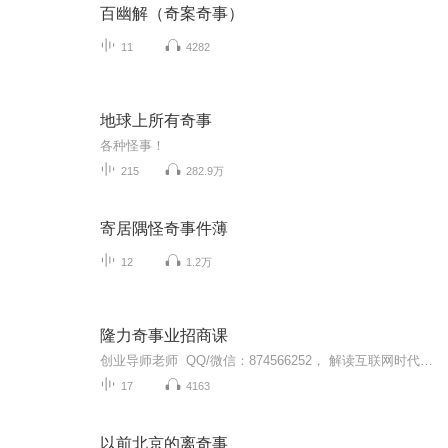
百幽解（奇案奇事）
11
4282
地球上所有奇事
各种怪事！
215
282.9万
寄居隅怪奇事件薄
12
1.2万
隆力奇事业招商课
创业导师老师 QQ/微信：874566252， 解读互联网时代下的新型创业模式
17
4163
以前北京的离奇事