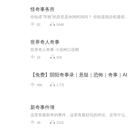
怪奇事务所
你知道“学校”的原意是休闲时间吗？ 你知道跑步机最初是用来惩罚犯人的吗？ 你知道脂肪最长可活25年吗？ 你知道金鱼的记忆力...来这里，你会发现新大陆哦
82
5448
世界奇人奇事
世界奇人奇事 小语种口语网
18
926
【免费】阴阳奇事录｜悬疑｜恐怖｜奇事｜AI
496
1.7万
新奇事件簿
这里有最新奇的事件，这里有最好玩的评论。还等什么，快来听听吧！
38
2315