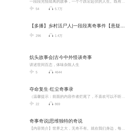
一段段光怪陆离的故事，一个个跌宕起伏的人生。既有你熟知的，又有你闻所未闻的。尽在这里！
54
5.7万
【多播】乡村活尸人|一段段离奇事件【悬疑恐怖】
296
1.4万
炕头故事会|古今中外怪谈奇事
讲述世间百态，体味杂陈人生
5
4644
夺命复生·红尘奇事录
（温馨提示：前面的内容作者烂尾了，不喜欢可以不听，如果想续写，请私信主播）这是短篇小说，记录了一个个小故事，红尘情谊。除特殊情况，每周更新。 “家迢迢，路遥遥，往事无言随风飘，我的小纸鸢不见了” “蝶绕青蒿泪莹莹，梦入情深虚无实” “契约破...
22
869
奇事奇说|思维独特的奇说
【内容简介】世界之大，无奇不有。就在我们身边，每天都有稀奇古怪的事情发生，我们不知道，是我们没有看到，没有听说。《奇事奇说》，为您讲述您没听到过的奇事，跟您分享思维独特的奇说。奇事让您眼前一亮，奇说让您脑洞大开，开卷有益，滋润人生。【作...