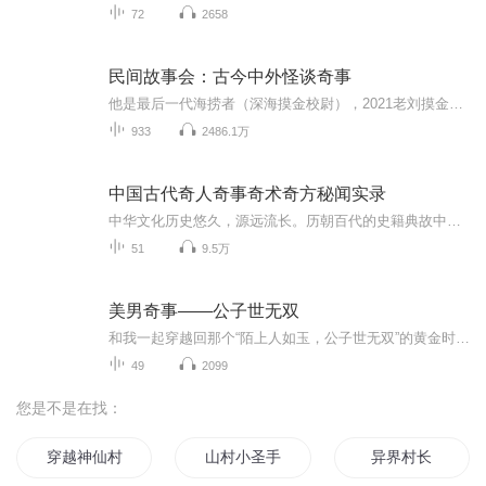
72
2658
民间故事会：古今中外怪谈奇事
他是最后一代海捞者（深海摸金校尉），2021老刘摸金新作：蜃海诡影，戳这里去听【内容简介】钟声响起，故事缓缓拉开了大幕。马道长如何直面奇诡逢凶化吉？为何渡悲寺断壁残垣中骸骨化妖？盗墓发家后奈何白猫夺命？无论是古代还是现代，中国还是外国，搜罗...
933
2486.1万
中国古代奇人奇事奇术奇方秘闻实录
中华文化历史悠久，源远流长。历朝百代的史籍典故中无奇不有，精彩纷呈。本书于浩如烟海的历代笔记、档案、方志中寻找蛛丝马迹，苦心孤诣，搜集钩沉编辑成书，以飨读者。内容广涉中国古代数术中的：法术故事、风水故事、算卦故事、奇人故事、方术故事。方...
51
9.5万
美男奇事——公子世无双
和我一起穿越回那个“陌上人如玉，公子世无双”的黄金时代吧。这里没有枯燥的课本说教，只有一场颜值爆表、才华横溢的“古代男神”总决选！你想围观因帅得国的宋文公，还是一睹掷果盈车的潘安风采？从广陵散绝的嵇康，到面具战神兰陵王，再到江东风流的周...
49
2099
您是不是在找：
穿越神仙村
山村小圣手
异界村长