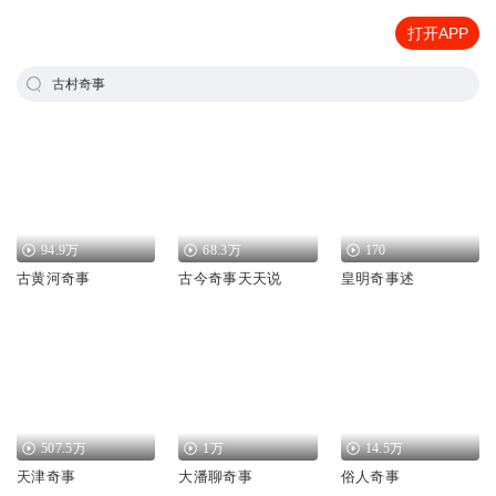
打开APP
古村奇事
94.9万
68.3万
170
古黄河奇事
古今奇事天天说
皇明奇事述
507.5万
1万
14.5万
天津奇事
大潘聊奇事
俗人奇事