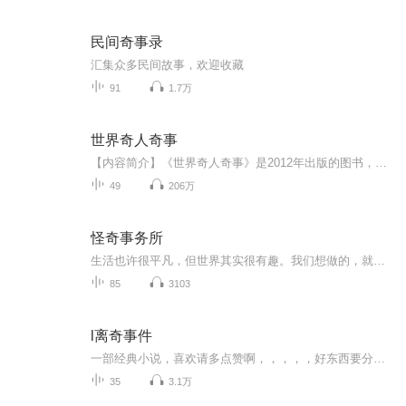
民间奇事录
汇集众多民间故事，欢迎收藏
91
1.7万
世界奇人奇事
【内容简介】《世界奇人奇事》是2012年出版的图书，是由膳书堂文化策划制作。本书全称《视觉天下·探索发现丛书:世界奇人奇事》世界之大，无奇不有。有些人本身就是一个传奇，就是一个谜。有些事总是迷雾重重、千奇百怪。在这个世界上令人不可思议的事情时...
49
206万
怪奇事务所
生活也许很平凡，但世界其实很有趣。我们想做的，就是让你知道，这世界上还有这么多奇奇怪怪的事情。
85
3103
l离奇事件
一部经典小说，喜欢请多点赞啊，，，，，好东西要分享给小伙伴啊，所有专辑完全免费，本小说情节跌宕起伏，内容紧扣发展脉搏。。绝对震撼你的耳膜，，，，还等什么，赶快来吧，记住点赞分享啊，分享点赞。。。。 一部经典小说，喜欢请多点赞啊，，，，，好东西要分享给小伙伴啊，所有专辑完全免费，本小说情节跌宕起伏，内容紧扣发展脉搏。。绝对震撼你的耳膜，，，，还等什么，赶快来吧，记住点赞分享啊，分享点赞。。。。
35
3.1万