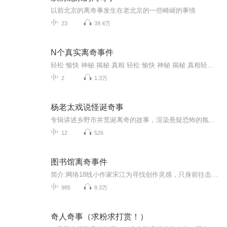
以前北京的离奇事发生在老北京的一些崎岖的事情
23
39.4万
N个真实离奇事件
轻松 愉快 神秘 揭秘 真相 轻松 愉快 神秘 揭秘 真相轻松 愉快 神秘 揭秘 真相轻松 愉快 神秘 揭秘 真相轻松 愉快 神秘 揭秘 真相轻松 愉快 神秘 揭秘 真相轻松 愉快 神秘 揭秘 真相轻松 愉快 神秘 揭秘 真相
2
1.3万
杨老太戏说怪诞奇事
专辑讲述乡野市井荒诞离奇的故事，渲染悬疑恐怖的氛围。故事情节奇异梦幻，跌宕起伏，有极强紧张感。本专辑由喜马拉雅出品，由自由枫林主播，每周最少推出3集，热切期待喜欢的听众关注订阅评论支持！
12
526
图书馆离奇事件
简介:网络18线小作家宋江为寻找创作灵感，只身前往击雷山景区采风，无意中遇到了一个想要自采的眼镜男，结果却在救人的过程中和对方双双坠崖，眼镜男当场死亡，宋江身负重县崖下有块虎形巨石，里面封印着上古圣兽白虎，宋江和眼镜男的血流在了虎形巨石上解...
985
8.3万
奇人奇事（求粉求打赏！）