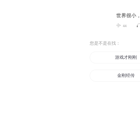
世界很小
44
您是不是在找：
游戏才刚刚
金刚经传
九阳九刚帝
金刚斗圣
火影之最强