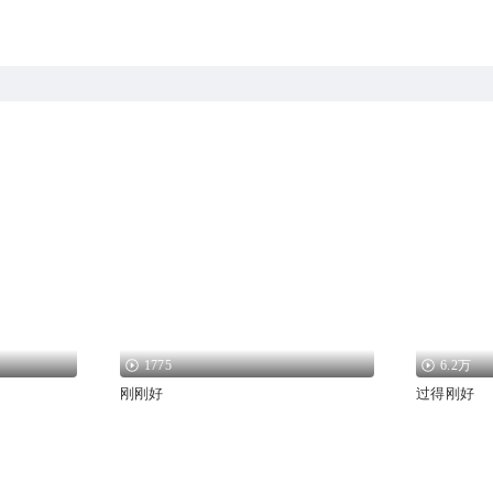
1775
6.2万
刚刚好
过得刚好