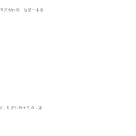
作者鱼爸，本名 郑明生，童书编辑，阅读推广人，养育男孩公众号创始人，家庭育儿分享文章原创作者。这是一本接中国地气的育儿书，在陪伴孩子成长的同时也会让家长成长！孩子如同一面镜子，照出我们自身的问题，就看我们愿不愿意改变。有幸做父母 必须好好...
刚刚好的养育大家好，这里是我为你朗读的《刚刚好的养育》。我们一起学习：如何放下焦虑，用爱和孩子沟通；如何不吼不叫，养出内心有力量的孩子。希望我的声音，能陪你一起，做刚刚好的父母。