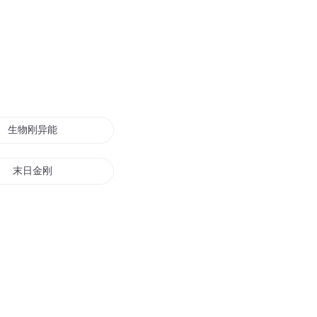
生物刚异能的女主你见过吗
末日金刚
想刚我的都被我刚了
有你在的日子刚刚好
刚刚好的我们