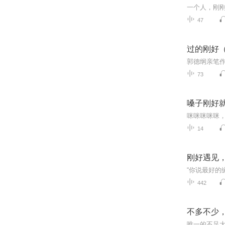
47
过的刚好（
郭德纲亲笔作
73
嗓子刚好
咪咪咪咪咪
14
刚好遇见
442
不多不少