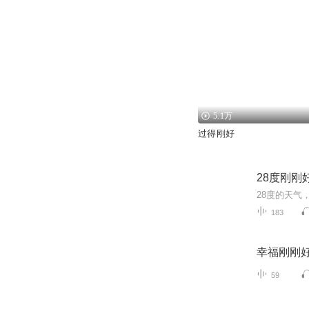
5.1万
过得刚好
28度刚刚
183
幸福刚刚
59