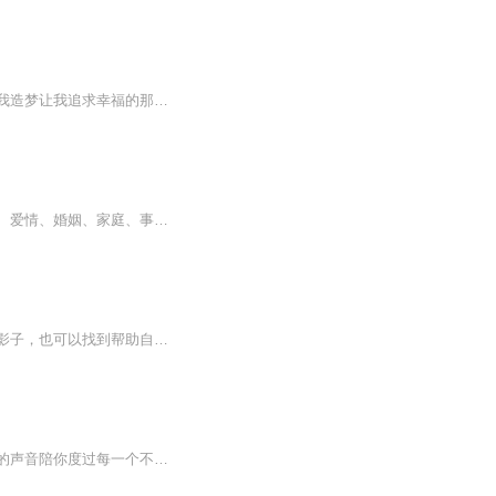
曾经有人问我，如果可以重来，我还会不会跟他在一起，我如果说，已经重新来过了呢，给我造梦让我追求幸福的那个人，我不知道你现在哪里？但我还是要在这里。感谢你！正是因为你的鼓励，才让我意识到，幸福不存在犹豫，有机会就要勇敢做选择。毕竟生命只有...
本书是一本女性话题书，写给在生活中找不到自己明确定位的女孩。书中涵盖了成长、修养、爱情、婚姻、家庭、事业等诸多方面，用小故事讲述大道理，故事取材真实，贴近生活。
《做一个刚刚好的女子》是一本献给所有女性的生命化妆书。在本书中，女性能看到自己的影子，也可以找到帮助自己提升魅力指数与挖掘成功资本的良方。女人的一生，就是与各种角色共舞的一生，而不管角色如何变换，女人想要活出精彩，就必须要保持自己独特的...
【内容简介】茫茫人海，刚好遇见你。也许，现在的你，正经历着一段难熬的时光，请让我的声音陪你度过每一个不眠的夜晚～