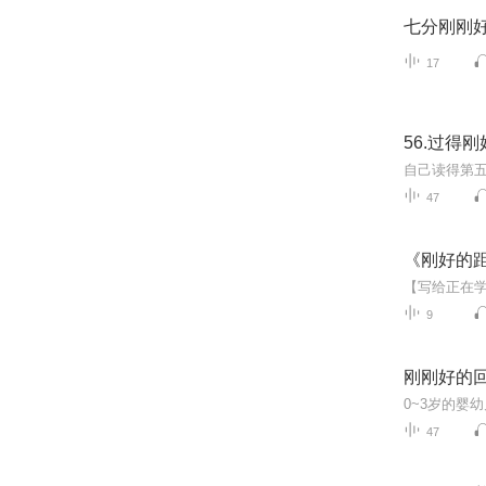
七分刚刚
17
56.过得刚
自己读得第
47
《刚好的
9
刚刚好的
47