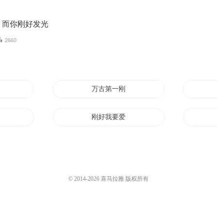
，而你刚好发光
2660
开始
万古第一刚
刚好我要爱上你
尊
山海金刚
她和青春都刚好
© 2014-
2026
喜马拉雅 版权所有
小金刚
我是王小刚