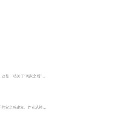
【写给正在学习“刚好距离”的你】 嗨，我是不爱运动的白桃。欢迎来到《刚好的距离》。这是一档关于“离家之后”的声音陪伴节目。我们聊独居的狼狈、第一份工资的忐忑、深夜急诊室的灯光、电话两端的沉默，以及那些走着走着就散了的友谊。 ...
0~3岁的婴幼儿非常需要父母的积极关注，父母看见孩子的需求并及时回应孩子，有利于孩子的安全感建立。作者从神经科学和心理学角度出发，揭示婴幼儿的心理秘密，告诉家长和幼儿教育工作者如何有效回应孩子。网络爆火的“摆烂带娃专治不服”“90后敷衍式育儿...