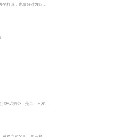
一个人，刚刚好，是你可以一个人精彩，也可以两个人辉煌，是你既能做好和对方一直走下去的打算，也做好对方随时要走的准备。本书是今日头条情感励志领域人气作者梁知夏君首部治愈作品，帮助新一代元气青年摆脱依赖，保持独立，不因失去而低落，不因未来而彷徨。当你找到一个人刚刚好的状态，你就能万事绰绰有余，余生神采奕奕！
）
“你说最好的缘分是什么样的？”林晚星的答案，是十七岁那年撞进顾知行怀里时，他递过来的那杯温奶茶；是二十三岁加班到深夜，楼下路灯下等她的身影；是三十岁厨房台面上，他刚切好的半个柚子。没有轰轰烈烈的告白，没有跌宕起伏的波折，他们的故事就像巷...
唯一的不足大概就是苏折阳了，婚礼前两天，急匆匆的约我见了一面，然后再也没有见到了，就像之前的那几年一样，就这样悄无声息的离开了，但是我相信，在不久之后，他也会带着对他而言，正确的那个人，幸福的站在一起，一看就是情侣……